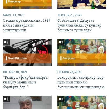
MART 23, 2023
NOYABR 23, 2021
Озодлик радиосининг 1987
Ф. Бабашева: Депутат
йил 23 январдаги
бўлмаганимда, бу кунлар
эшиттириши
бошимга тушмасди
OKTABR 30, 2021
OKTABR 23, 2021
“Темир дафтар”дагиларга
Бухоролик тадбиркор: Бор
уй йўғу, мошинаси
пулимни тиккан
борларга бор!”
бизнесимни синдиришди