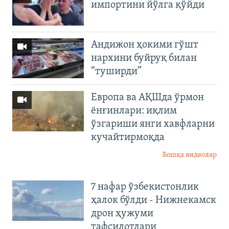
импортини йўлга қўйди
Андижон ҳокими гўшт
нархини буйруқ билан
“туширди”
Европа ва АҚШда ўрмон
ёнғинлари: иқлим
ўзгариши янги хавфларни
кучайтирмоқда
Бошқа видеолар
7 нафар ўзбекистонлик
ҳалок бўлди - Нижнекамск
дрон ҳужуми
тафсилотлари