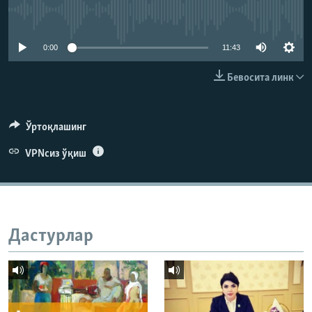
Айни дамда медиа-манба мавжуд эмас
0:00
11:43
Бевосита линк
Ўртоқлашинг
VPNсиз ўқиш
Дастурлар