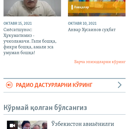
OKTABR 15, 2021
OKTABR 10, 2021
Сиёсатшунос:
Анвар Хусаинов суҳбат
Ҳукуматимиз -
учюзламачи. Гапи бошқа,
фикри бошқа, амали эса
умуман бошқа!
Барча эпизодларни кўринг
РАДИО ДАСТУРЛАРНИ КЎРИНГ
Кўрмай қолган бўлсангиз
Ўзбекистон авиаёнилғи