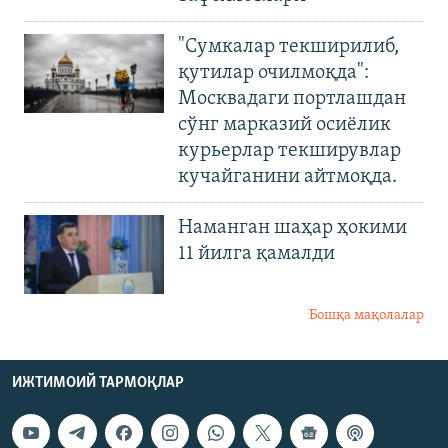
"Сумкалар текширилиб,
қутилар очилмоқда":
Москвадаги портлашдан
сўнг марказий осиёлик
курьерлар текширувлар
кучайганини айтмоқда.
Наманган шаҳар ҳокими
11 йилга қамалди
Бошқа мақолалар
ИЖТИМОИЙ ТАРМОҚЛАР