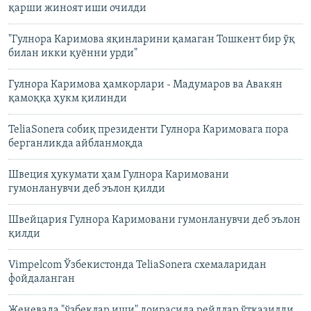
қарши жиноят иши очилди
"Гулнора Каримова яқинларини қамаган Тошкент бир ўқ
билан икки қуëнни урди"
Гулнора Каримова ҳамкорлари - Мадумаров ва Авакян
қамоққа ҳукм қилинди
TeliaSonera собиқ президенти Гулнора Каримовага пора
берганликда айбланмоқда
Швеция ҳукумати ҳам Гулнора Каримовани
гумонланувчи деб эълон қилди
Швейцария Гулнора Каримовани гумонланувчи деб эълон
қилди
Vimpelcom Ўзбекистонда TeliaSonera схемаларидан
фойдаланган
Женевада "ўзбеклар иши" доирасида рейдлар ўтказилди