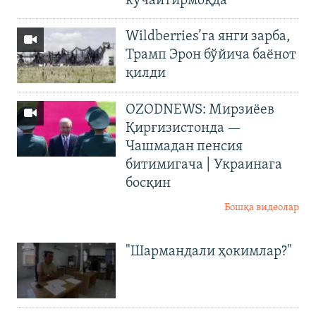
кучайтирмоқда
Wildberries’га янги зарба,
Трамп Эрон бўйича баёнот
қилди
OZODNEWS: Мирзиёев
Қирғизистонда —
Чашмадан пенсия
битимигача | Украинага
босқин
Бошқа видеолар
"Шармандали ҳокимлар?"