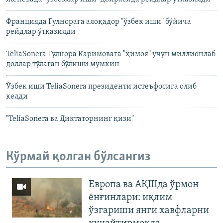
Францияда Гулнорага алоқадор "ўзбек иши" бўйича
рейдлар ўтказилди
TeliaSonera Гулнора Каримовага "ҳимоя" учун миллионлаб
доллар тўлаган бўлиши мумкин
Ўзбек иши TeliaSonera президенти истеъфосига олиб
келди
"TeliaSonera ва Диктаторнинг қизи"
Кўрмай қолган бўлсангиз
Европа ва АҚШда ўрмон
ёнғинлари: иқлим
ўзгариши янги хавфларни