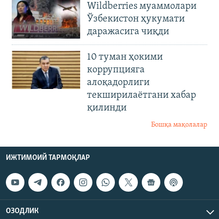
Wildberries муаммолари
Ўзбекистон ҳукумати
даражасига чиқди
10 туман ҳокими
коррупцияга
алоқадорлиги
текширилаётгани хабар
қилинди
Бошқа мақолалар
ИЖТИМОИЙ ТАРМОҚЛАР
ОЗОДЛИК