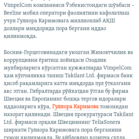
VimpelCom компанияси Ўзбекистондаги шўъбаси –
Beeline мобил оператори фаолиятини кафолатлаш
учун Гулнора Каримовага миллионлаб АҚШ
доллари миқдорида пора бергани иддао
қилинмоқда.
Босния-Герцеговинадаги уюшган Жиноятчилик ва
коррупцияни ёритиш лойиҳаси Озодлик
мухбирларига кўрсатган ҳужжатларда VimpelCom
ҳам кўпчиликка таниш Takilant Ltd. фирмаси банк
ҳисоб рақамларига катта миқдорда пул ўтказгани
акс этган. Гибралтарда рўйхатдан ўтган бу фирма
Швеция ва Европанинг бошқа тергов идоралари
иддаоларига кўра,
Гулнора Каримова
томонидан
назорат қилинади. Швеция прокуратураси Takilant
Ltd. фирмаси орқали Швециянинг TeliaSonera
ширкати Гулнора Каримовага пора берганини
гумон қилинмоқда. Бу айбловлар ҳозирча судда