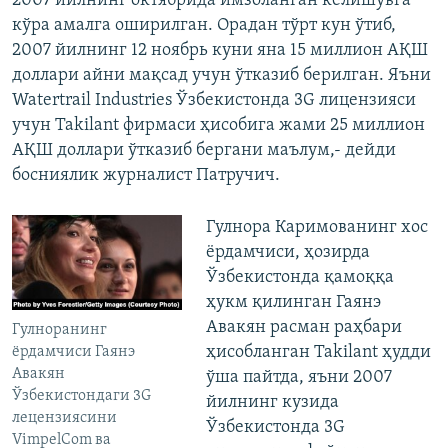
2007 йилнинг октябрида имзоланган келишувга
кўра амалга оширилган. Орадан тўрт кун ўтиб,
2007 йилнинг 12 ноябрь куни яна 15 миллион АҚШ
доллари айни мақсад учун ўтказиб берилган. Яъни
Watertrail Industries Ўзбекистонда 3G лицензияси
учун Takilant фирмаси ҳисобига жами 25 миллион
АҚШ доллари ўтказиб бергани маълум,- дейди
босниялик журналист Патручич.
Гулнора Каримованинг хос
ёрдамчиси, ҳозирда
Ўзбекистонда қамоққа
ҳукм қилинган Гаянэ
Авакян расман раҳбари
Гулноранинг
ҳисобланган Takilant ҳудди
ёрдамчиси Гаянэ
Авакян
ўша пайтда, яъни 2007
Ўзбекистондаги 3G
йилнинг кузида
лецензиясини
Ўзбекистонда 3G
VimpelCom ва