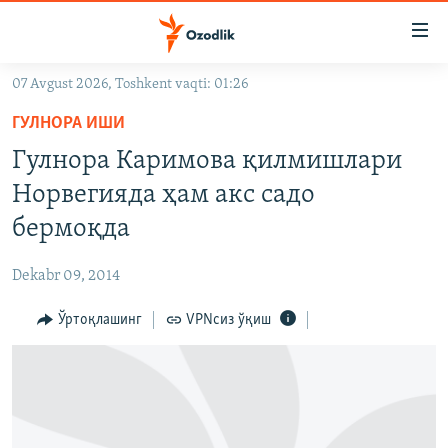
Линклар
Бош
мавзуларга
07 Avgust 2026, Toshkent vaqti: 01:26
ўтинг
OZODLIK SURISHTIRUVLARI
Асосий
ГУЛНОРА ИШИ
OZODVIDEO
навигацияга
Гулнора Каримова қилмишлари
ўтинг
OZODARXIV
Норвегияда ҳам акс садо
Қидиришга
ўтинг
бермоқда
На русском
Dekabr 09, 2014
ИЖТИМОИЙ ТАРМОҚЛАР
Ўртоқлашинг
VPNсиз ўқиш
Озодлик бошқа тилларда