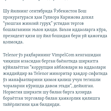
Шу йилнинг сентябрида Ўзбекистон Бош
прокуратураси ҳам Гулнора Каримова дохил
“уюшган жиноий гуруҳ” устидан тергов
бошлаганини эълон қилди. Баъзи иддаоларга кўра,
президент қизи шу йил бошидан бери уй қамоғида
қолмоқда.
Telenor ўз раҳбарининг VimpelCom кенгашидан
чиқиши юзасидан берган баёнотида ширкатга
қўйилаётган “коррупция айбловлари ва иддаолари
жиддийдир ва Telenor миноритар ҳақдор сифатида
ўз манафаатларини ҳимоя қилиш учун тегишли
чораларни кўришда давом этади”, дейилган.
Норвегия ширкати шу билан бирга ҳозирда
бораётган терговлар билан ҳамкорлик қилишга
тайёрлигини ҳам билдирди.