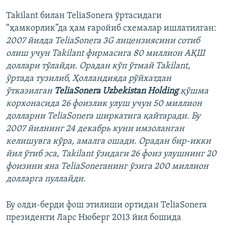
Takilant билан TeliaSonera ўртасидаги
“ҳамкорлик”да ҳам ғаройиб схемалар ишлатилган:
2007 йилда TeliaSonera 3G лицензиясини сотиб
олиш учун Takilant фирмасига 80 миллион АҚШ
доллари тўлайди. Орадан кўп ўтмай Takilant,
ўртада тузилиб, Ҳолландияда рўйхатдан
ўтказилган
TeliaSonera Uzbekistan Holding
қўшма
корхонасида 26 фоизлик улуш учун 50 миллион
долларни TeliaSonera ширкатига қайтаради. Бу
2007 йилнинг 24 декабрь куни имзоланган
келишувга кўра, амалга ошади. Орадан бир-икки
йил ўтиб эса, Takilant ўзидаги 26 фоиз улушнинг 20
фоизини яна TeliaSoneraнинг ўзига 200 миллион
долларга пуллайди.
Бу олди-берди фош этилиши ортидан TeliaSonera
президенти Ларс Нюберг 2013 йил бошида