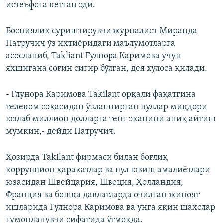
истеъфога кетган эди.
Босниялик суриштирувчи журналист Миранда
Патручич ўз ихтиёридаги маълумотларга
асосланиб, Takliant Гулнора Каримова учун
яхшигана соғин сигир бўлган, дея хулоса қилади.
- Глунора Каримова Takilant орқали фақатгина
телеком соҳасидан ўзлаштирган пуллар миқдори
юзлаб миллион долларга тенг эканини аниқ айтиш
мумкин,- дейди Патручич.
Ҳозирда Takilant фирмаси билан боғлиқ
коррупцион ҳаракатлар ва пул ювиш амалиётлари
юзасидан Швейцария, Швеция, Ҳолландия,
Франция ва бошқа давлатларда очилган жиноят
ишларида Гулнора Каримова ва унга яқин шахслар
гумонланувчи сифатида ўтмоқда.