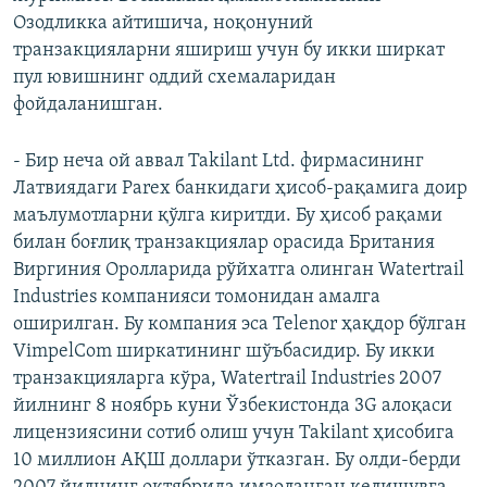
Озодликка айтишича, ноқонуний
транзакцияларни яшириш учун бу икки ширкат
пул ювишнинг оддий схемаларидан
фойдаланишган.
- Бир неча ой аввал Takilant Ltd. фирмасининг
Латвиядаги Parex банкидаги ҳисоб-рақамига доир
маълумотларни қўлга киритди. Бу ҳисоб рақами
билан боғлиқ транзакциялар орасида Британия
Виргиния Оролларида рўйхатга олинган Watertrail
Industries компанияси томонидан амалга
оширилган. Бу компания эса Telenor ҳақдор бўлган
VimpelCom ширкатининг шўъбасидир. Бу икки
транзакцияларга кўра, Watertrail Industries 2007
йилнинг 8 ноябрь куни Ўзбекистонда 3G алоқаси
лицензиясини сотиб олиш учун Takilant ҳисобига
10 миллион АҚШ доллари ўтказган. Бу олди-берди