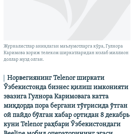
Журналистлар аниқлаган маълумотларга кўра, Гулнора
Каримова хориж телеком ширкатларидан юзлаб миллион
доллар музд олган.
Норвегиянинг Telenor ширкати
Ўзбекистонда бизнес қилиш имконияти
эвазига Гулнора Каримовага катта
миқдорда пора бергани тўғрисида ўтган
ой пайдо бўлган хабар ортидан 8 декабрь
куни Telenor раҳбари Ўзбекистондаги
Beeline мобил операторининг эгаси