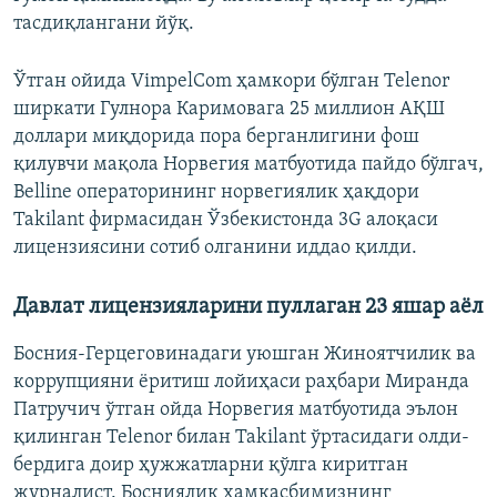
тасдиқлангани йўқ.
Ўтган ойида VimpelCom ҳамкори бўлган Telenor
ширкати Гулнора Каримовага 25 миллион АҚШ
доллари миқдорида пора берганлигини фош
қилувчи мақола Норвегия матбуотида пайдо бўлгач,
Belline операторининг норвегиялик ҳақдори
Takilant фирмасидан Ўзбекистонда 3G алоқаси
лицензиясини сотиб олганини иддао қилди.
Давлат лицензияларини пуллаган 23 яшар аёл
Босния-Герцеговинадаги уюшган Жиноятчилик ва
коррупцияни ёритиш лойиҳаси раҳбари Миранда
Патручич ўтган ойда Норвегия матбуотида эълон
қилинган Telenor билан Takilant ўртасидаги олди-
бердига доир ҳужжатларни қўлга киритган
журналист. Босниялик ҳамкасбимизнинг