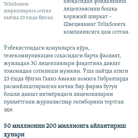
алоқасидан фойдаланиш
TeliaSonera
лицензиясини бошқа
ширкатларига сотган
хорижий ширкат –
пайтда 23 ёшда бўлган.
Швециянинг TeliaSonera
компаниясига ҳам сотган.
Ўзбекистондаги қонунларга кўра,
телекоммуникация соҳасидаги барча фаолият,
жумладан 3G лицензиялари фақатгина давлат
томонидан сотилиши мумкин. Ўша пайтда атиги
23 ёшда бўлган Гаянэ Авакян номига Гибралтарда
расмийлаштирилган кичик бир фирма бутун
бошли давлат ихтиёридаги лицензияларни
пуллаётгани журналистлар эътиборини тортган
эди.
50 миллионни 200 миллионга айлантириш
ҳунари