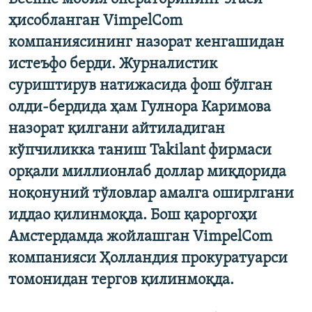
ҳисобланган VimpelCom
компаниясининг назорат кенгашидан
истеъфо берди. Журналистик
суриштирув натижасида фош бўлган
олди-бердида ҳам Гулнора Каримова
назорат қилгани айтиладиган
кўпчиликка таниш Takilant фирмаси
орқали миллионлаб доллар миқдорида
ноқонуний тўловлар амалга оширлгани
иддао қилинмоқда. Бош қароргоҳи
Амстердамда жойлашган VimpelCom
компанияси Ҳолландия прокуратуарси
томонидан тергов қилинмоқда.