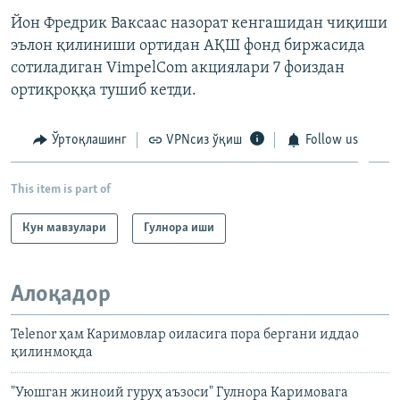
Йон Фредрик Ваксаас назорат кенгашидан чиқиши
эълон қилиниши ортидан АҚШ фонд биржасида
сотиладиган VimpelCom акциялари 7 фоиздан
ортиқроққа тушиб кетди.
Ўртоқлашинг
VPNсиз ўқиш
Follow us
This item is part of
Кун мавзулари
Гулнора иши
Алоқадор
Telenor ҳам Каримовлар оиласига пора бергани иддао
қилинмоқда
"Уюшган жиноий гуруҳ аъзоси" Гулнора Каримовага