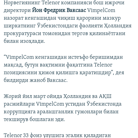
Норвегиянинг Telenor компанияси бош ижрочи
директори
Йон Фредрик Ваксаас
VimpelCom
назорат кенгашидан чиқиш қарорини мазкур
ширкатнинг Ўзбекистондаги фаолияти Ҳолландия
прокуратураси томонидан тергов қилинаётгани
билан изоҳлади.
“VimpelCom кенгашидан истеъфо беришимдан
мақсад, бутун вақтимни фақатгина Telenor
позициясини ҳимоя қилишга қаратишдир”, дея
билдирди жаноб Ваксаас.
Жорий йил март ойида Ҳолландия ва АҚШ
расмийлари VimpelCom устидан Ўзбекистонда
коррупцияга аралашганлик гумонлари билан
текширув бошлаган эди.
Telenor 33 фоиз улушига эгалик қиладиган