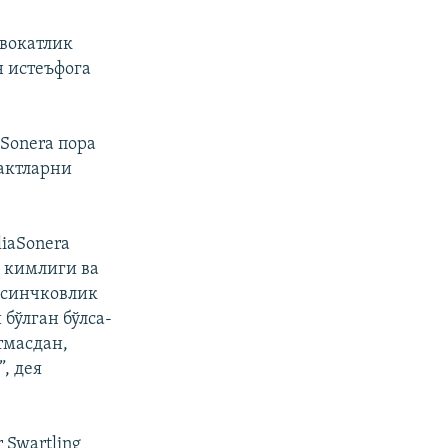
двокатлик
 истеъфога
aSonera пора
актларни
iaSonera
 кимлиги ва
а синчковлик
бўлган бўлса-
тмасдан,
, дея
 Swartling