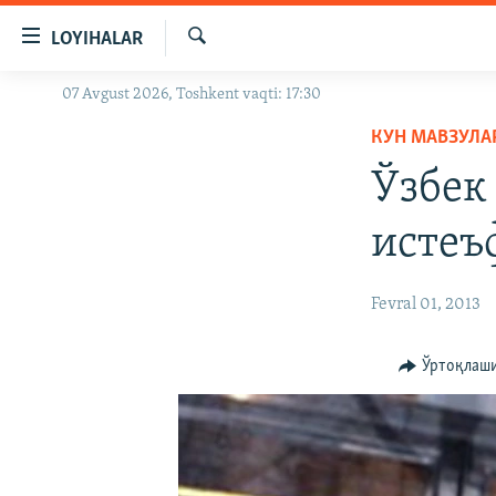
Линклар
LOYIHALAR
Бош
мавзуларга
Излаш
07 Avgust 2026, Toshkent vaqti: 17:30
OZODLIK SURISHTIRUVLARI
ўтинг
Асосий
КУН МАВЗУЛА
OZODVIDEO
навигацияга
Ўзбек
OZODARXIV
ўтинг
Қидиришга
истеъ
ўтинг
Fevral 01, 2013
Ўртоқлаш