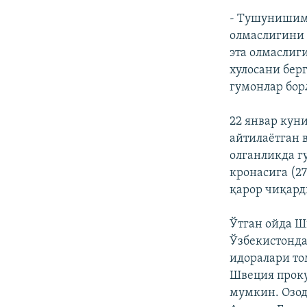
- Тушунишимч
олмаслигини 
эта олмаслиг
хулосани бер
гумонлар бор
22 январ кун
айтилаётган 
олганликда г
кронасига (2
қарор чиқард
Ўтган ойда Ш
Ўзбекистонда
идоралари то
Швеция проку
мумкин. Озод