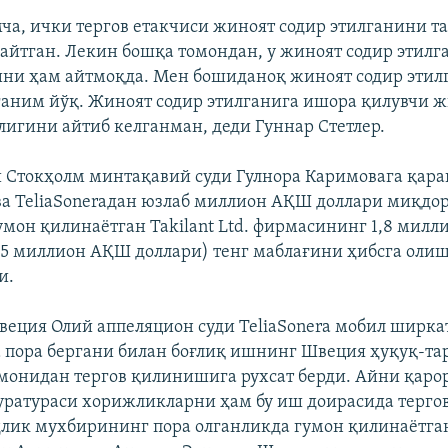
а, ички тергов етакчиси жиноят содир этилганини т
айтган. Лекин бошқа томондан, у жиноят содир этил
ини ҳам айтмоқда. Мен бошиданоқ жиноят содир этилг
ганим йўқ. Жиноят содир этилганига ишора қилувчи 
лигини айтиб келганман, деди Гуннар Стетлер.
и Стокҳолм минтақавий суди Гулнора Каримовага қар
ва TeliaSoneraдан юзлаб миллион АҚШ доллари миқдо
умон қилинаётган Takilant Ltd. фирмасининг 1,8 милл
75 миллион АҚШ доллари) тенг маблағини ҳибсга олиш
и.
веция Олий аппеляцион суди TeliaSonera мобил ширка
 пора бергани билан боғлиқ ишнинг Швеция ҳуқуқ-та
монидан тергов қилинишига рухсат берди. Айни қаро
ратураси хорижликларни ҳам бу иш доирасида терго
лик мухбирининг пора олганликда гумон қилинаётган