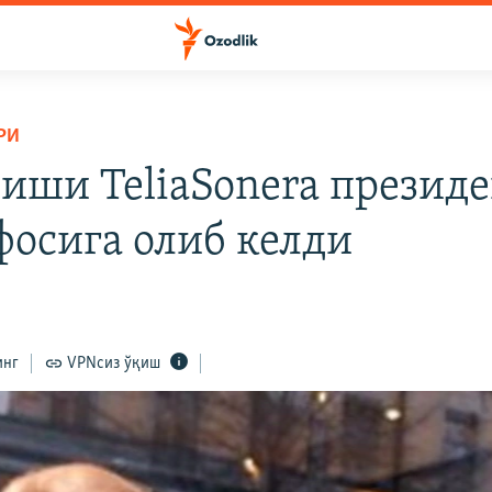
РИ
 иши TeliaSonera презид
фосига олиб келди
инг
VPNсиз ўқиш