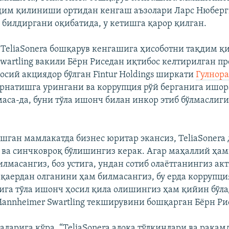
дим қилиниши ортидан кенгаш аъзолари Ларс Нюберг
билдиргани оқибатида, у кетишга қарор қилган.
 TeliaSonera бошқарув кенгашига ҳисоботни тақдим қ
wartling вакили Бёрн Риседан иқтибос келтирилган пр
сосий акциядор бўлган Fintur Holdings ширкати
Гулнор
ўрнатишга урингани ва коррупция рўй берганига ишор
маса-да, буни тўла ишонч билан инкор этиб бўлмаслиг
шган мамлакатда бизнес юритар экансиз, TeliaSonera 
 ва синчковроқ бўлишингиз керак. Агар маҳаллий ҳа
лмасангиз, боз устига, ундан сотиб олаётганингиз ак
қаердан олганини ҳам билмасангиз, бу ерда коррупци
га тўла ишонч ҳосил қила олишингиз ҳам қийин бўлад
annheimer Swartling текширувини бошқарган Бёрн Ри
аларига кўра, “TeliaSonera алоқа тўлқинлари ва рақам