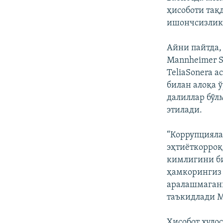
ҳисоботи тақ
ишончсизлик 
Айни пайтда,
Mannheimer S
TeliaSonera а
билан алоқа 
далиллар бўл
этилади.
“Коррупцияла
эҳтиёткорроқ
кимлигини би
ҳамкорингиз 
аралашмагани
таъкидлади M
Ҳисобот хулос