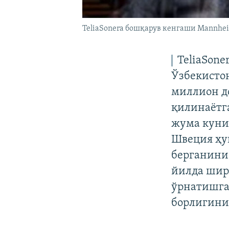
TeliaSonera бошқарув кенгаши Mannhe
TeliaSone
Ўзбекисто
миллион д
қилинаётг
жума куни
Швеция ҳу
берганини 
йилда шир
ўрнатишга
борлигини