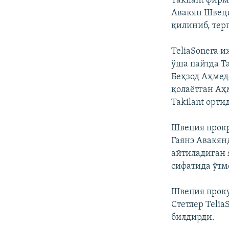
Takilant фир
Авакян Швеци
қилиниб, тер
TeliaSonera 
ўша пайтда T
Беҳзод Аҳмед
қолаётган Аҳ
Takilant орт
Швеция прокр
Гаянэ Авакян
айтиладиган 
сифатида ўтм
Швеция проку
Стетлер Teli
билдирди.