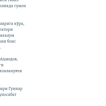
иси Гаянэ
анликда гумон
ларига кўра,
ектори
омаълум
ани боис
.
 Аҳмедов,
ги
умонланувчи
бари Гуннар
уносабат