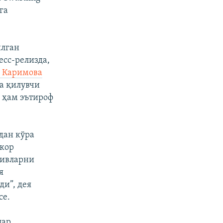
га
илган
есс-релизда,
а Каримова
а қилувчи
и ҳам эътироф
дан кўра
мкор
тивларни
я
и”, дея
се.
лар