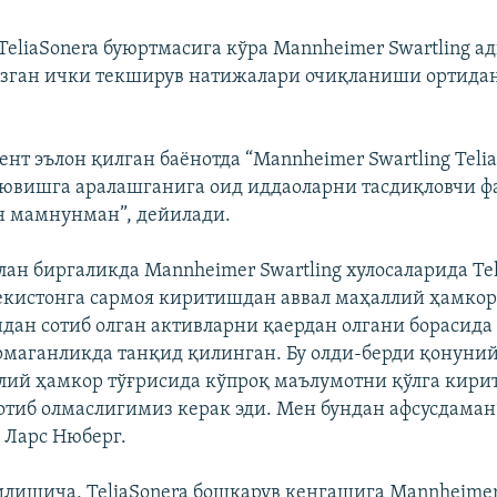
TeliaSonera буюртмасига кўра Mannheimer Swartling а
зган ички текширув натижалари очиқланиши ортидан
нт эълон қилган баёнотда “Mannheimer Swartling Teli
 ювишга аралашганига оид иддаоларни тасдиқловчи ф
н мамнунман”, дейилади.
лан биргаликда Mannheimer Swartling хулосаларида Tel
кистонга сармоя киритишдан аввал маҳаллий ҳамкор
ундан сотиб олган активларни қаердан олгани борасид
маганликда танқид қилинган. Бу олди-берди қонуний 
ллий ҳамкор тўғрисида кўпроқ маълумотни қўлга кири
отиб олмаслигимиз керак эди. Мен бундан афсусдаман”
 Ларс Нюберг.
илишича, TeliaSonera бошқарув кенгашига Mannheimer