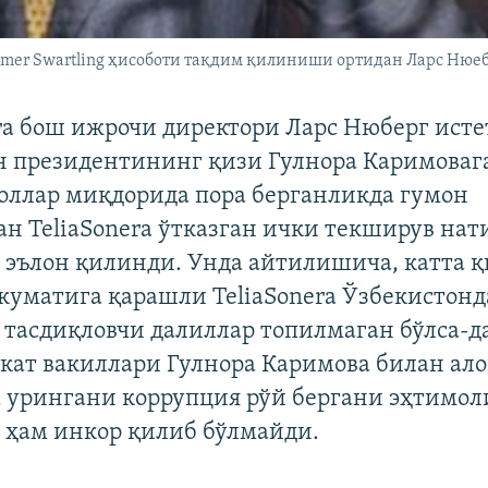
imer Swartling ҳисоботи тақдим қилиниши ортидан Ларс Нюе
ra бош ижрочи директори Ларс Нюберг исте
н президентининг қизи Гулнора Каримоваг
оллар миқдорида пора берганликда гумон
ан TeliaSonera ўтказган ички текширув на
 эълон қилинди. Унда айтилишича, катта 
куматига қарашли TeliaSonera Ўзбекистонд
тасдиқловчи далиллар топилмаган бўлса-да
кат вакиллари Гулнора Каримова билан ало
 урингани коррупция рўй бергани эҳтимол
 ҳам инкор қилиб бўлмайди.