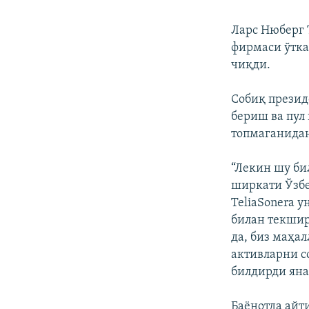
Ларс Нюберг 
фирмаси ўтка
чиқди.
Собиқ президе
бериш ва пул
топмаганида
“Лекин шу би
ширкати Ўзбе
TeliaSonera 
билан текшир
да, биз маҳа
активларни с
билдирди яна
Баёнотда айт