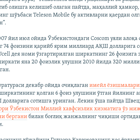
тиб олишга келишиб олаган пайтда, маҳаллий ҳамкор
нинг шўъбаси Teleson Mobile бу активларни қаердан ол
н”.
2007 йил июл ойида Ўзбекистондаги Coscom уяли алоқа
 74 фоизини қарийб ярим миллиард АҚШ долларига со
cell дея номи ўзгартирилган ширкатнинг 26 фоизига 
. ширкати яна 20 фоизлик улушни 2010 йилда 320 мил
ган.
ратураси декабр ойида очиқлаган
имейл ёзишмалари
ll ширкатининг қолган 6 фоиз улушини ўтган йилнинг 
долларига сотишга уринган. Лекин ўша пайтда Шве
ори Ўзбекистон Миллий хавфсизлик хизматига ўз миж
ни бергани
билан боғлиқ жанжалнинг чиқиши ортидан
и.