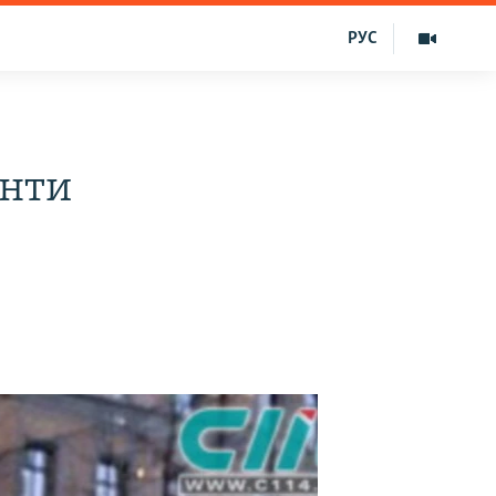
РУС
енти