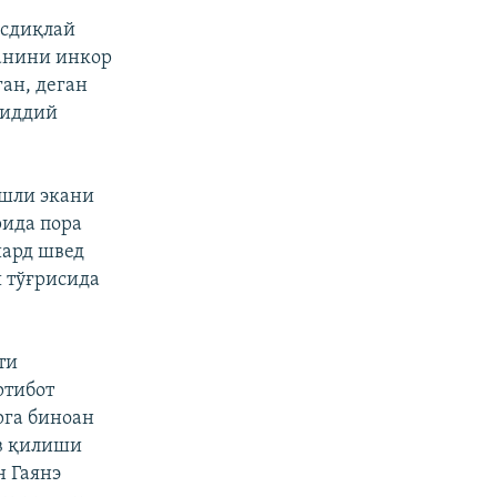
асдиқлай
ганини инкор
ан, деган
жиддий
ашли экани
рида пора
иард швед
 тўғрисида
ти
ртибот
рга биноан
в қилиши
 Гаянэ