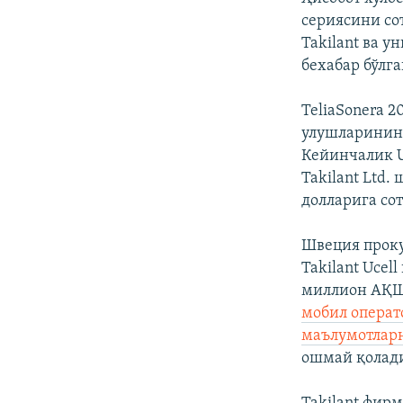
сериясини со
Takilant ва у
бехабар бўлга
TeliaSonerа 
улушларининг
Кейинчалик U
Takilant Ltd
долларига сот
Швеция проку
Takilant Uce
миллион АҚШ 
мобил операт
маълумотлар
ошмай қолад