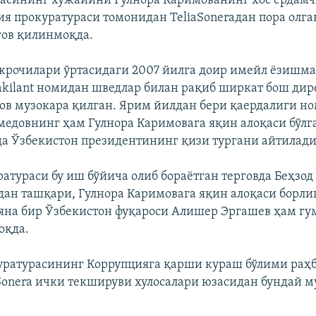
масининг хўжайини Гулнора Каримованинг хос ёрдамч
я прокуратураси томонидан TeliaSoneraдан пора олг
гов қилинмоқда.
ижрочилари ўртасидаги 2007 йилга доир имейл ёзишма
akilant номидан шведлар билан рақиб ширкат бош дир
ов музокара қилган. Ярим йилдан бери қаердалиги н
медовнинг ҳам Гулнора Каримовага яқин алоқаси бўлг
ида Ўзбекистон президентининг қизи тургани айтилади
атураси бу иш бўйича олиб бораётган терговда Беҳзод
дан ташқари, Гулнора Каримовага яқин алоқаси борли
яна бир Ўзбекистон фуқароси Алишер Эргашев ҳам г
оқда.
ратурасининг Коррупцияга қарши кураш бўлими раҳ
aSonera ички текшируви хулосалари юзасидан бундай м