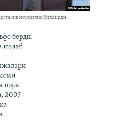
бргга ишончсизлик билдирди.
ъфо берди.
а юзлаб
тижалари
қисми
а пора
, 2007
қа
и