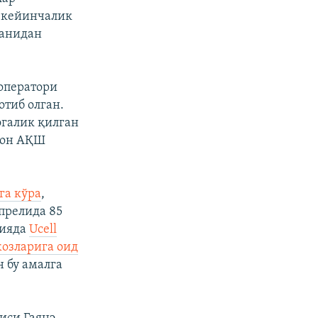
, кейинчалик
ганидан
 оператори
тиб олган.
эгалик қилган
лион АҚШ
га кўра
,
апрелида 85
цияда
Ucell
озларига оид
 бу амалга