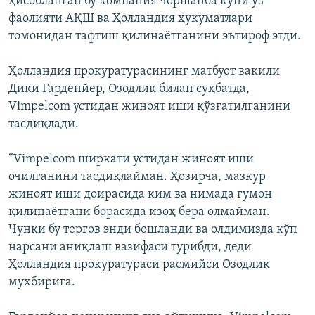
ҳисобланган бу компания чоршанба куни ўз
фаолияти АҚШ ва Ҳолландия ҳукуматлари
томонидан тафтиш қилинаётганини эътироф этди.
Ҳолландия прокуратурасининг матбуот вакили
Дики Гарденйер, Озодлик билан суҳбатда,
Vimpelcom устидан жиноят иши қўзғатилганини
тасдиқлади.
“Vimpelcom ширкати устидан жиноят иши
очилганини тасдиқлайман. Ҳозирча, мазкур
жиноят иши доирасида ким ва нимада гумон
қилинаётгани борасида изоҳ бера олмайман.
Чунки бу тергов энди бошланди ва олдимизда кўп
нарсани аниқлаш вазифаси турибди, деди
Ҳолландия прокуратураси расмийси Озодлик
мухбирига.