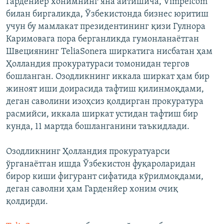
Гарденйер хонимнинг яна айтишича, Vimpelcom
билан биргаликда, Ўзбекистонда бизнес юритиш
учун бу мамлакат президентининг қизи Гулнора
Каримовага пора берганликда гумонланаётган
Швециянинг TeliaSonera ширкатига нисбатан ҳам
Ҳолландия прокуратураси томонидан тергов
бошланган. Озодликнинг иккала ширкат ҳам бир
жиноят иши доирасида тафтиш қилинмоқдами,
деган саволини изоҳсиз қолдирган прокуратура
расмийси, иккала ширкат устидан тафтиш бир
кунда, 11 мартда бошланганини таъкидлади.
Озодликнинг Ҳолландия прокуратуарси
ўрганаётган ишда Ўзбекистон фуқароларидан
бирор киши фигурант сифатида кўрилмоқдами,
деган саволни ҳам Гарденйер хоним очиқ
қолдирди.