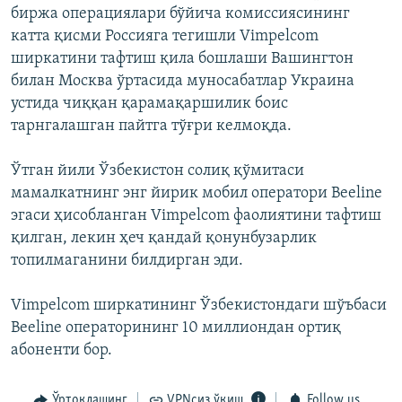
биржа операциялари бўйича комиссиясининг
катта қисми Россияга тегишли Vimpelcom
ширкатини тафтиш қила бошлаши Вашингтон
билан Москва ўртасида муносабатлар Украина
устида чиққан қарамақаршилик боис
тарнгалашган пайтга тўғри келмоқда.
Ўтган йили Ўзбекистон солиқ қўмитаси
мамалкатнинг энг йирик мобил оператори Beeline
эгаси ҳисобланган Vimpelcom фаолиятини тафтиш
қилган, лекин ҳеч қандай қонунбузарлик
топилмаганини билдирган эди.
Vimpelcom ширкатининг Ўзбекистондаги шўъбаси
Beeline операторининг 10 миллиондан ортиқ
абоненти бор.
Ўртоқлашинг
VPNсиз ўқиш
Follow us