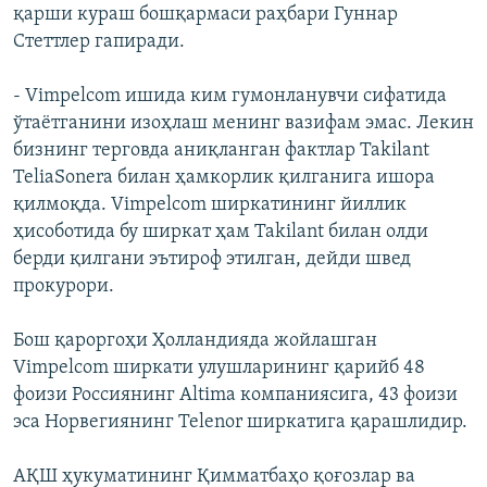
қарши кураш бошқармаси раҳбари Гуннар
Стеттлер гапиради.
- Vimpelcom ишида ким гумонланувчи сифатида
ўтаётганини изоҳлаш менинг вазифам эмас. Лекин
бизнинг терговда аниқланган фактлар Takilant
TeliaSonera билан ҳамкорлик қилганига ишора
қилмоқда. Vimpelcom ширкатининг йиллик
ҳисоботида бу ширкат ҳам Takilant билан олди
берди қилгани эътироф этилган, дейди швед
прокурори.
Бош қароргоҳи Ҳолландияда жойлашган
Vimpelcom ширкати улушларининг қарийб 48
фоизи Россиянинг Altima компаниясига, 43 фоизи
эса Норвегиянинг Telenor ширкатига қарашлидир.
АҚШ ҳукуматининг Қимматбаҳо қоғозлар ва