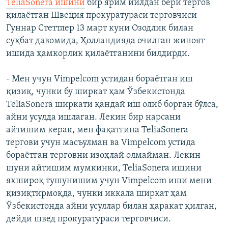
TeliaSonera ишини
бир ярим йилдан бери тергов
қилаётган Швеция прокуратураси терговчиси
Гуннар Стеттлер 13 март куни Озодлик билан
суҳбат давомида, Ҳолландияда очилган жиноят
ишида ҳамкорлик қилаётганини билдирди.
- Мен учун Vimpelcom устидан бораётган иш
қизиқ, чунки бу ширкат ҳам Ўзбекистонда
TeliaSonera ширкати қандай иш олиб борган бўлса,
айни усулда ишлаган. Лекин бир нарсани
айтишим керак, мен фақатгина TeliaSonera
тергови учун масъулман ва Vimpelcom устида
бораётган терговни изоҳлай олмайман. Лекин
шуни айтишим мумкинки, TeliaSonera ишини
яхшироқ тушунишим учун Vimpelcom иши мени
қизиқтирмоқда, чунки иккала ширкат ҳам
Ўзбекистонда айни усуллар билан ҳаракат қилган,
дейди швед прокуратураси терговчиси.