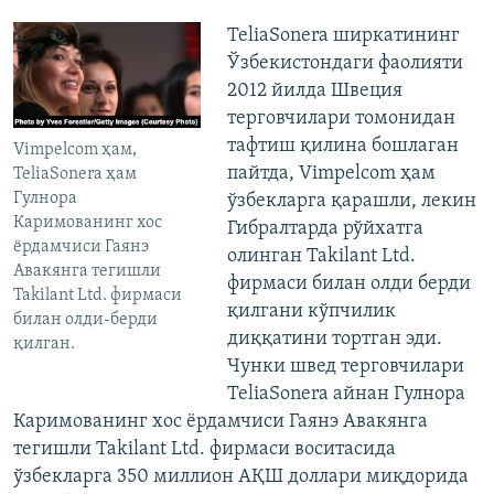
TeliaSonera ширкатининг
Ўзбекистондаги фаолияти
2012 йилда Швеция
терговчилари томонидан
тафтиш қилина бошлаган
Vimpelcom ҳам,
пайтда, Vimpelcom ҳам
TeliaSonera ҳам
Гулнора
ўзбекларга қарашли, лекин
Каримованинг хос
Гибралтарда рўйхатга
ёрдамчиси Гаянэ
олинган Takilant Ltd.
Авакянга тегишли
фирмаси билан олди берди
Takilant Ltd. фирмаси
қилгани кўпчилик
билан олди-берди
диққатини тортган эди.
қилган.
Чунки швед терговчилари
TeliaSonera айнан Гулнора
Каримованинг хос ёрдамчиси Гаянэ Авакянга
тегишли Takilant Ltd. фирмаси воситасида
ўзбекларга 350 миллион АҚШ доллари миқдорида