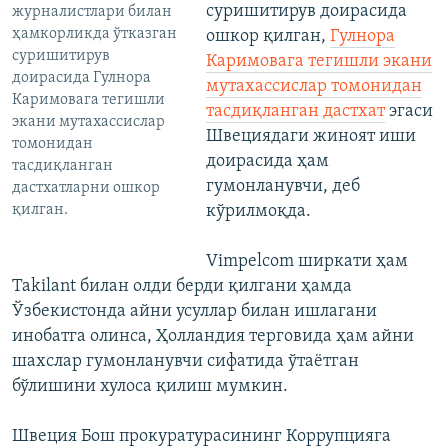
суришитирув доирасида
журналистлари билан
ҳамкорликда ўтказган
ошкор қилган,
Гулнора
суришитирув
Каримовага тегишли экани
доирасида Гулнора
мутахассислар томонидан
Каримовага тегишли
тасдиқланган дастхат
эгаси
экани мутахассислар
Швециядаги жиноят иши
томонидан
доирасида ҳам
тасдиқланган
гумонланувчи, деб
дастхатларни ошкор
қилган.
кўрилмоқда.
Vimpelcom ширкати ҳам
Takilant билан олди берди қилгани ҳамда
Ўзбекистонда айни усуллар билан ишлагани
инобатга олинса, Ҳолландия терговида ҳам айни
шахслар гумонланувчи сифатида ўтаётган
бўлишини хулоса қилиш мумкин.
Швеция Бош прокуратурасининг Коррупцияга