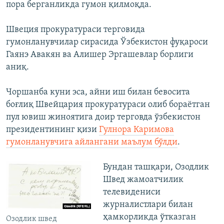
пора берганликда гумон қилмоқда.
Швеция прокуратураси терговида
гумонланувчилар сирасида Ўзбекистон фуқароси
Гаянэ Авакян ва Алишер Эргашевлар борлиги
аниқ.
Чоршанба куни эса, айни иш билан бевосита
боғлиқ Швейцария прокуратураси олиб бораётган
пул ювиш жиноятига доир терговда ўзбекистон
президентининг қизи
Гулнора Каримова
гумонланувчига айлангани маълум бўлди
.
Бундан ташқари, Озодлик
Швед жамоатчилик
телевидениси
журналистлари билан
ҳамкорликда ўтказган
Озодлик швед