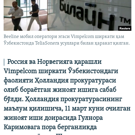
Beeline мобил оператори эгаси Vimpelcom ширкати ҳам
Ўзбекистонда TeliaSonera усуллари билан ҳаракат қилган.
Россия ва Норвегияга қарашли
Vimpelcom ширкати Ўзбекистондаги
фаолияти Ҳолландия прокуратураси
олиб бораётган жиноят ишига сабаб
бўлди. Ҳолландия прокуратурасининг
маълум қилишича, 11 март куни очилган
жиноят иши доирасида Гулнора
Каримовага пора берганликда