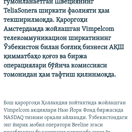
гумонланаётган Швециянинг
TeliaSonera ширкати фаолияти ҳам
текширилмоқда. Қароргоҳи
Амстердамда жойлашган Vimpelcom
телекоммуникацион ширкатининг
Ўзбекистон билан боғлиқ бизнеси АҚШ
қимматбаҳо қоғоз ва биржа
операциялари бўйича комиссияси
томонидан ҳам тафтиш қилинмоқда.
Бош қароргоҳи Ҳолландия пойтахтида жойлашган
Vimpelcom акциялари Нью Йорк Фонд биржасида
NASDAQ тизими орқали айланади. Ўзбекистондаги
энг йирик мобил оператори Beeline эгаси