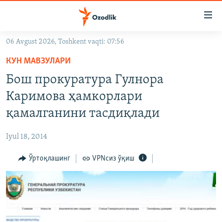
Линклар
Бош
мавзуларга
06 Avgust 2026, Toshkent vaqti: 07:56
ўтинг
OZODLIK SURISHTIRUVLARI
Асосий
КУН МАВЗУЛАРИ
OZODVIDEO
навигацияга
Бош прокуратура Гулнора
ўтинг
OZODARXIV
Каримова ҳамкорлари
Қидиришга
ўтинг
қамалганини тасдиқлади
На русском
Iyul 18, 2014
ИЖТИМОИЙ ТАРМОҚЛАР
Ўртоқлашинг
VPNсиз ўқиш
Озодлик бошқа тилларда