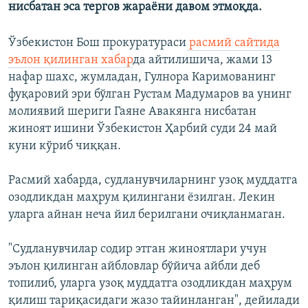
нисбатан эса тергов жараёни давом этмоқда.
Ўзбекистон Бош прокуратураси
расмий сайтида
эълон қилинган хабар
да айтилишича, жами 13
нафар шахс, жумладан, Гулнора Каримованинг
фуқаровий эри бўлган Рустам Мадумаров ва унинг
молиявий шериги Гаяне Авакянга нисбатан
жиноят ишини Ўзбекистон Ҳарбий суди 24 май
куни кўриб чиққан.
Расмий хабарда, судланувчиларнинг узоқ муддатга
озодликдан маҳрум қилингани ёзилган. Лекин
уларга айнан неча йил берилгани очиқланмаган.
"Судланувчилар содир этган жиноятлари учун
эълон қилинган айбловлар бўйича айбли деб
топилиб, уларга узоқ муддатга озодликдан маҳрум
қилиш тариқасидаги жазо тайинланган", дейилади