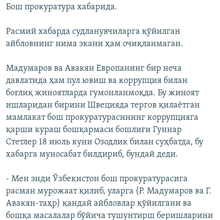
Бош прокуратура хабарида.
Расмий хабарда судланувчиларга қўйилган
айбловнинг нима экани ҳам очиқланмаган.
Мадумаров ва Авакян Европанинг бир неча
давлатида ҳам пул ювиш ва коррупция билан
боғлиқ жиноятларда гумонланмоқда. Бу жиноят
ишларидан бирини Швецияда тергов қилаётган
мамлакат бош прокуратурасининг коррупцияга
қарши кураш бошқармаси бошлиғи Гуннар
Стетлер 18 июль куни Озодлик билан суҳбатда, бу
хабарга муносабат билдириб, бундай деди.
- Мен энди Ўзбекистон бош прокуратурасига
расман мурожаат қилиб, уларга (Р. Мадумаров ва Г.
Авакян-таҳр) қандай айбловлар қўйилгани ва
бошқа масалалар бўйича тушунтирш беришларини