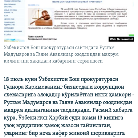
Ўзбекистон Бош прокуратураси сайтидаги Рустам
Мадумаров ва Гаяне Авакянлар озодликдан маҳрум
қилингани ҳақидаги хабарнинг скриншоти
18 июль куни Ўзбекистон Бош прокуратураси
Гулнора Каримованинг бизнесдаги коррупцион
схемаларига алоқадор кўрилаётган икки ҳамкори -
Рустам Мадумаров ва Гаяне Авакянлар озодликдан
маҳрум қилинганини тасдиқлади. Расмий хабарга
кўра, Ўзбекистон Ҳарбий суди жами 13 кишига
узоқ муддатлик қамоқ жазоси тайинлаган,
уларнинг бир неча нафар жиноий шерикларига