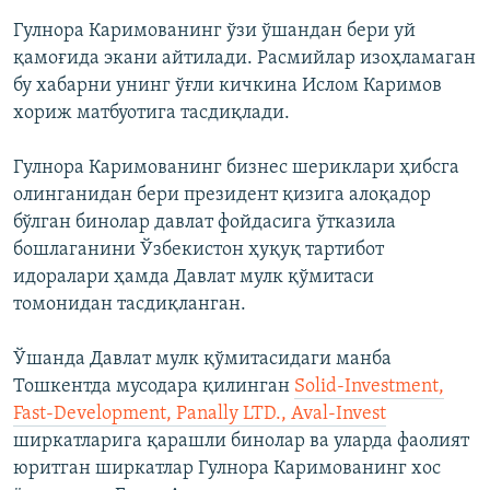
Гулнора Каримованинг ўзи ўшандан бери уй
қамоғида экани айтилади. Расмийлар изоҳламаган
бу хабарни унинг ўғли кичкина Ислом Каримов
хориж матбуотига тасдиқлади.
Гулнора Каримованинг бизнес шериклари ҳибсга
олинганидан бери президент қизига алоқадор
бўлган бинолар давлат фойдасига ўтказила
бошлаганини Ўзбекистон ҳуқуқ тартибот
идоралари ҳамда Давлат мулк қўмитаси
томонидан тасдиқланган.
Ўшанда Давлат мулк қўмитасидаги манба
Тошкентда мусодара қилинган
Solid-Investment,
Fast-Development, Panally LTD., Aval-Invest
ширкатларига қарашли бинолар ва уларда фаолият
юритган ширкатлар Гулнора Каримованинг хос