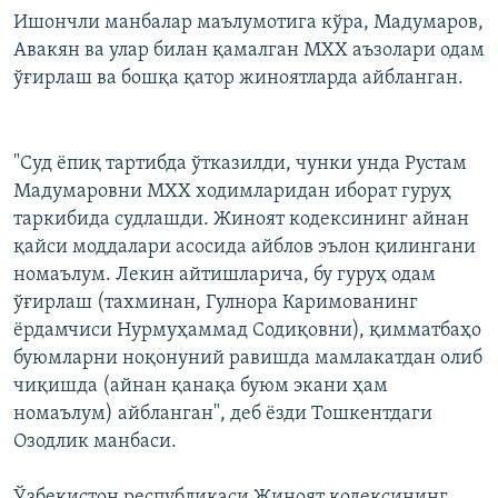
Ишончли манбалар маълумотига кўра, Мадумаров,
Авакян ва улар билан қамалган МХХ аъзолари одам
ўғирлаш ва бошқа қатор жиноятларда айбланган.
"Суд ёпиқ тартибда ўтказилди, чунки унда Рустам
Мадумаровни МХХ ходимларидан иборат гуруҳ
таркибида судлашди. Жиноят кодексининг айнан
қайси моддалари асосида айблов эълон қилингани
номаълум. Лекин айтишларича, бу гуруҳ одам
ўғирлаш (тахминан, Гулнора Каримованинг
ёрдамчиси Нурмуҳаммад Содиқовни), қимматбаҳо
буюмларни ноқонуний равишда мамлакатдан олиб
чиқишда (айнан қанақа буюм экани ҳам
номаълум) айбланган", деб ёзди Тошкентдаги
Озодлик манбаси.
Ўзбекистон республикаси Жиноят кодексининг