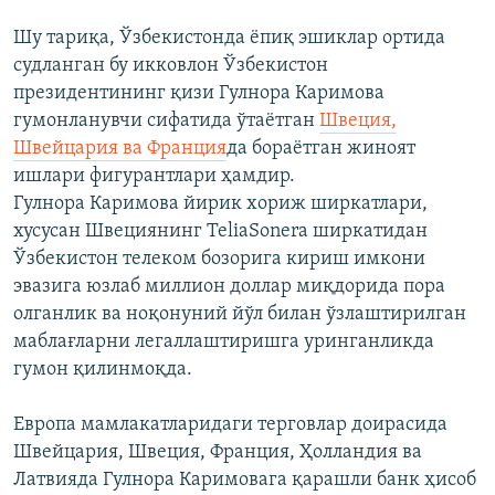
Шу тариқа, Ўзбекистонда ёпиқ эшиклар ортида
судланган бу икковлон Ўзбекистон
президентининг қизи Гулнора Каримова
гумонланувчи сифатида ўтаётган
Швеция,
Швейцария ва Франция
да бораётган жиноят
ишлари фигурантлари ҳамдир.
Гулнора Каримова йирик хориж ширкатлари,
хусусан Швециянинг TeliaSonera ширкатидан
Ўзбекистон телеком бозорига кириш имкони
эвазига юзлаб миллион доллар миқдорида пора
олганлик ва ноқонуний йўл билан ўзлаштирилган
маблағларни легаллаштиришга уринганликда
гумон қилинмоқда.
Европа мамлакатларидаги терговлар доирасида
Швейцария, Швеция, Франция, Ҳолландия ва
Латвияда Гулнора Каримовага қарашли банк ҳисоб