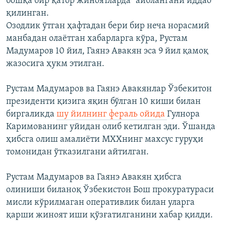
бошқа бир қатор жиноятларда" айблангани иддао
қилинган.
Озодлик ўтган ҳафтадан бери бир неча норасмий
манбадан олаётган хабарларга кўра, Рустам
Мадумаров 10 йил, Гаянэ Авакян эса 9 йил қамоқ
жазосига ҳукм этилган.
Рустам Мадумаров ва Гаянэ Авакянлар Ўзбекитон
президенти қизига яқин бўлган 10 киши билан
биргаликда
шу йилнинг фераль ойида
Гулнора
Каримованинг уйидан олиб кетилган эди. Ўшанда
ҳибсга олиш амалиёти МХХнинг махсус гуруҳи
томонидан ўтказилгани айтилган.
Рустам Мадумаров ва Гаянэ Авакян ҳибсга
олиниши биланоқ Ўзбекистон Бош прокуратураси
мисли кўрилмаган оперативлик билан уларга
қарши жиноят иши қўзғатилганини хабар қилди.