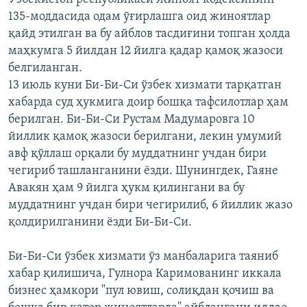
135-моддасида одам ўғирлашга оид жиноятлар
қайд этилган ва бу айблов тасдиғини топган ҳолда
маҳкумга 5 йилдан 12 йилга қадар қамоқ жазоси
белгиланган.
13 июль куни Би-Би-Си ўзбек хизмати тарқатган
хабарда суд ҳукмига доир бошқа тафсилотлар ҳам
берилган. Би-Би-Си Рустам Мадумаровга 10
йиллик қамоқ жазоси берилгани, лекин умумий
авф қўллаш орқали бу муддатнинг учдан бири
чегириб ташланганини ёзди. Шунингдек, Гаяне
Авакян ҳам 9 йилга ҳукм қилингани ва бу
муддатнинг учдан бири чегирилиб, 6 йиллик жазо
қолдирилганини ёзди Би-Би-Си.
Би-Би-Си ўзбек хизмати ўз манбаларига таяниб
хабар қилишича, Гулнора Каримованинг иккала
бизнес ҳамкори "пул ювиш, солиқдан қочиш ва