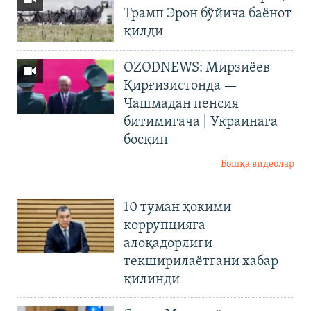
Трамп Эрон бўйича баёнот
қилди
OZODNEWS: Мирзиёев
Қирғизистонда —
Чашмадан пенсия
битимигача | Украинага
босқин
Бошқа видеолар
10 туман ҳокими
коррупцияга
алоқадорлиги
текширилаётгани хабар
қилинди