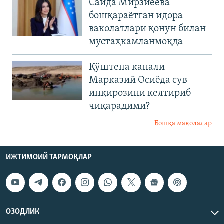
Саида Мирзиеёва
бошқараётган идора
ваколатлари қонун билан
мустаҳкамланмоқда
Қўштепа канали
Марказий Осиёда сув
инқирозини келтириб
чиқарадими?
Бошқа мақолалар
ИЖТИМОИЙ ТАРМОҚЛАР
ОЗОДЛИК