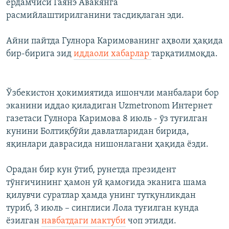
ёрдамчиси Гаянэ Авакянга
расмийлаштирилганини тасдиқлаган эди.
Айни пайтда Гулнора Каримованинг аҳволи ҳақида
бир-бирига зид
иддаоли хабарлар
тарқатилмоқда.
Ўзбекистон ҳокимиятида ишончли манбалари бор
эканини иддао қиладиган Uzmetronom Интернет
газетаси Гулнора Каримова 8 июль - ўз туғилган
кунини Болтиқбўйи давлатларидан бирида,
яқинлари даврасида нишонлагани ҳақида ёзди.
Орадан бир кун ўтиб, рунетда президент
тўнғичининг ҳамон уй қамоғида эканига шама
қилувчи суратлар ҳамда унинг тутқунликдан
туриб, 3 июль – синглиси Лола туғилган кунда
ëзилган
навбатдаги мактуби
чоп этилди.