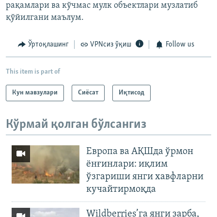
рақамлари ва кўчмас мулк объектлари музлатиб
қўйилгани маълум.
Ўртоқлашинг
VPNсиз ўқиш
Follow us
This item is part of
Кун мавзулари
Сиёсат
Иқтисод
Кўрмай қолган бўлсангиз
Европа ва АҚШда ўрмон
ёнғинлари: иқлим
ўзгариши янги хавфларни
кучайтирмоқда
Wildberries’га янги зарба,