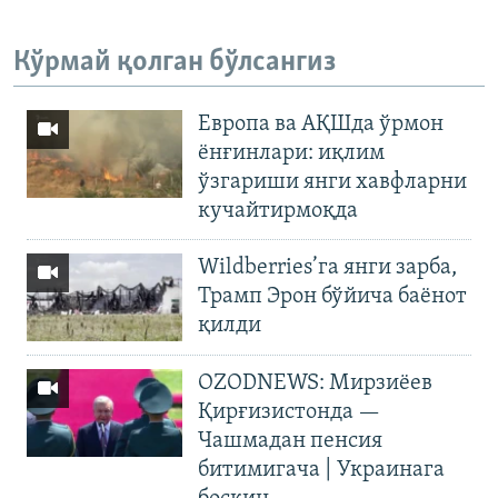
Кўрмай қолган бўлсангиз
Европа ва АҚШда ўрмон
ёнғинлари: иқлим
ўзгариши янги хавфларни
кучайтирмоқда
Wildberries’га янги зарба,
Трамп Эрон бўйича баёнот
қилди
OZODNEWS: Мирзиёев
Қирғизистонда —
Чашмадан пенсия
битимигача | Украинага