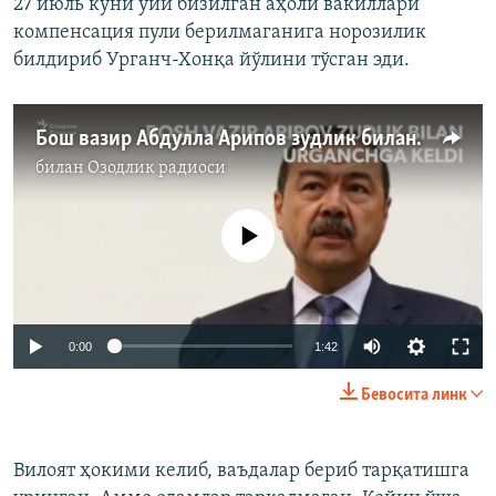
27 июль куни уйи бизилган аҳоли вакиллари
компенсация пули берилмаганига норозилик
билдириб Урганч-Хонқа йўлини тўсган эди.
Бош вазир Абдулла Арипов зудлик билан Урганчдаги намойишчилар билан учрашди
билан
Озодлик радиоси
Айни дамда медиа-манба мавжуд эмас
0:00
1:42
Бевосита линк
Вилоят ҳокими келиб, ваъдалар бериб тарқатишга