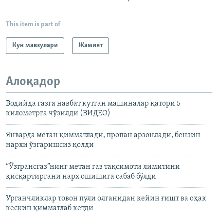
This item is part of
Кун мавзулари
Жамият
Алоқадор
Водийда газга навбат кутган машиналар қатори 5
километрга чўзилди (ВИДЕО)
Январда метан қимматлади, пропан арзонлади, бензин
нархи ўзгаришсиз қолди
“Ўзтрансгаз”нинг метан газ тақсимоти лимитини
қисқартиргани нарх ошишига сабаб бўлди
Урганчликлар товон пули олганидан кейин ғишт ва оҳак
кескин қимматлаб кетди