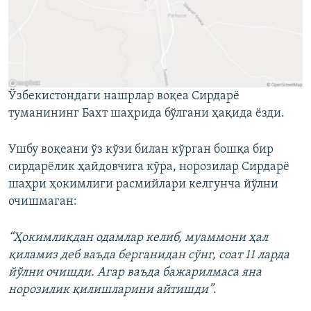
Ўзбекистондаги нашрлар воқеа Сирдарё
туманининг Бахт шаҳрида бўлгани ҳақида ёзди.
Ушбу воқеани ўз кўзи билан кўрган бошқа бир
сирдарёлик ҳайдовчига кўра, норозилар Сирдарё
шаҳри ҳокимлиги расмийлари келгунча йўлни
очишмаган:
“Ҳокимликдан одамлар келиб, муаммони ҳал
қиламиз деб ваъда берганидан сўнг, соат 11 ларда
йўлни очишди. Агар ваъда бажарилмаса яна
норозилик қилишларини айтишди”
.