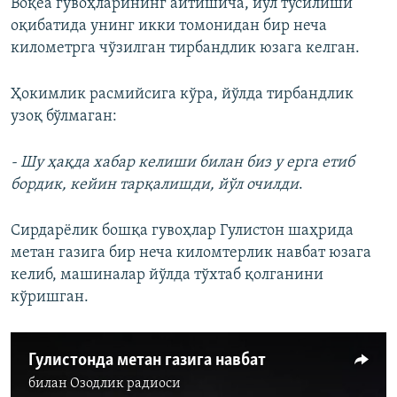
Воқеа гувоҳларининг айтишича, йўл тўсилиши
оқибатида
унинг икки томонидан бир неча
километрга чўзилган тирбандлик юзага келган.
Ҳокимлик расмийсига кўра, йўлда тирбандлик
узоқ бўлмаган:
- Шу ҳақда хабар келиши билан биз у ерга етиб
бордик, кейин тарқалишди, йўл очилди
.
Сирдарёлик бошқа гувоҳлар Гулистон шаҳрида
метан газига бир неча киломтерлик навбат юзага
келиб, машиналар йўлда тўхтаб қолганини
кўришган.
Гулистонда метан газига навбат
билан
Озодлик радиоси