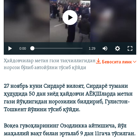
Айни дамда медиа-манба мавжуд эмас
0:00
1:29
Ҳайдовчилар метан гази тақчиллигидан
Бевосита линк
норози бўлиб автойўлни тўсиб қўйди
27 ноябрь куни Сирдарё вилоят, Сирдарё тумани
ҳудудида 50 дан зиёд ҳайдовчи АЁҚШларда метан
гази йўқлигидан норозилик билдириб, Гулистон-
Тошкент йўлини тўсиб қўйди.
Воқеа гувоҳларининг Озодликка айтишича, йўл
маҳаллий вақт билан эрталаб 9 дан 11гача тўсилган.