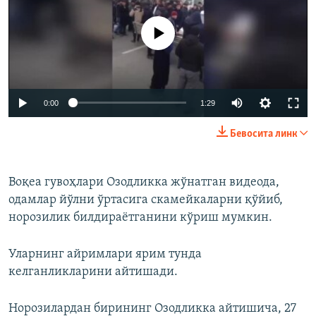
Айни дамда медиа-манба мавжуд эмас
0:00
1:29
Бевосита линк
Воқеа гувоҳлари Озодликка жўнатган видеода,
одамлар йўлни ўртасига скамейкаларни қўйиб,
норозилик билдираётганини кўриш мумкин.
Уларнинг айримлари ярим тунда
келганликларини айтишади.
Норозилардан бирининг Озодликка айтишича, 27