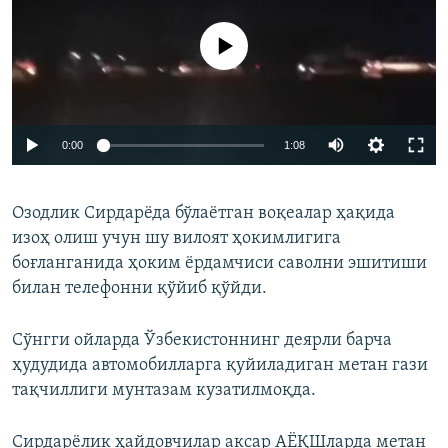
Айни дамда медиа-манба мавжуд эмас
0:00
1:08
Озодлик Сирдарёда бўлаётган воқеалар ҳақида
изоҳ олиш учун шу вилоят ҳокимлигига
боғланганида ҳоким ёрдамчиси саволни эшитиши
билан телефонни қўйиб қўйди.
Сўнгги ойларда Ўзбекистоннинг деярли барча
ҳудудида автомобилларга қуйиладиган метан гази
тақчиллиги мунтазам кузатилмоқда.
Сирдарёлик ҳайдовчилар аксар АЁҚШларда метан