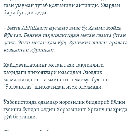
гази умуман тугаб қолганини айтишди. Улардан
бири бундай деди:
- Битта АЁҚШдаги муаммо эмас бу. Ҳамма жойда
йўқ газ. Бензин тақчиллигидан метан газига ўтган
эдик. Энди метан ҳам йўқ. Кунимиз эшшак аравага
қоладиган кўринади
.
Ҳайдовчиларнинг метан гази тақчиллиги
ҳақидаги шикоятлари юзасидан Озодлик
мамлакатда газ таъминотига масъул бўлган
"Ўзтрансгаз" ширкатидан изоҳ ололмади.
Ўзбекистонда одамлар норозилик билдириб йўлни
тўсиши бундан олдин Хоразмнинг Урганч шаҳрида
рўй берганди.