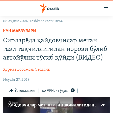
Линклар
Бош
мавзуларга
08 Avgust 2026, Toshkent vaqti: 18:56
ўтинг
OZODLIK SURISHTIRUVLARI
Асосий
КУН МАВЗУЛАРИ
OZODVIDEO
навигацияга
Сирдарёда ҳайдовчилар метан
ўтинг
OZODARXIV
гази тақчиллигидан норози бўлиб
Қидиришга
ўтинг
автойўлни тўсиб қўйди (ВИДЕО)
На русском
Ҳурмат Бобожон/Озодлик
ИЖТИМОИЙ ТАРМОҚЛАР
Noyabr 27, 2019
Ўртоқлашинг
VPNсиз ўқиш
Ҳайдовчилар метан гази тақчиллигидан норози бўлиб автойўлни тўсиб қўйди
Озодлик бошқа тилларда