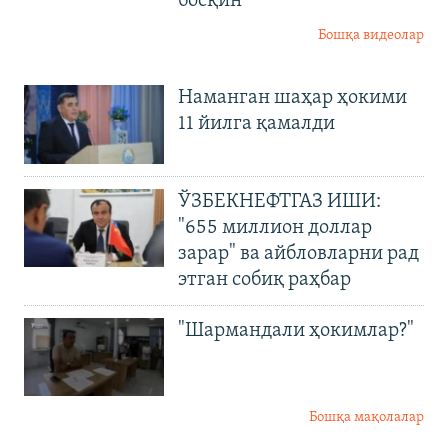
босқин
Бошқа видеолар
Наманган шаҳар ҳокими
11 йилга қамалди
ЎЗБЕКНЕФТГАЗ ИШИ:
"655 миллион доллар
зарар" ва айбловларни рад
этган собиқ раҳбар
"Шармандали ҳокимлар?"
Бошқа мақолалар