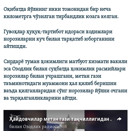
Оқибатда йўлнинг икки томонидан бир неча
километрга чўзилган тирбандлик юзага келган.
Гувоҳлар ҳуқуқ-тартибот идораси ходимлари
норозиларни куч билан тарқатиб ​юборганини
айтишди.
Сирдарё туман ҳокимлиги матбуот хизмати вакили
эса Озодлик билан суҳбатда ҳокимлик расмийлари
норозилар билан учрашгани, метан гази
таъминотидаги муаммони ҳал қилиб беришни
ваъда қилганларидан сўнг норозилар йўлни очгани
ва тарқалганликларини айтди.​
Ҳайдовчилар метан гази тақчиллигидан норози бўлиб автойўлни тўсиб қўйди
билан
Озодлик радиоси