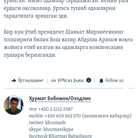
уринган. Аммо одамлар тарқалмаган. Кейин ўша
ердаги оқсоқоллар, ўртага тушиб одамларни
тарқатишга эришган эди.
Бир кун ўтиб президент Шавкат Мирзиёевнинг
топшириғи билан Бош вазир Абдулла Арипов воқеа
жойига етиб келган ва одамларга компенсация
пуллари берилганди.
Ўртоқлашинг
VPNсиз ўқиш
Follow us
Ҳурмат Бобожон/Озодлик
тел: +420 2 2112 3387
mobile:+420 605 562 270 (шошилинч хабарлар)
twitter: khurmatb
skype: khurmatskype
facebook:Khurmat Babadjanov