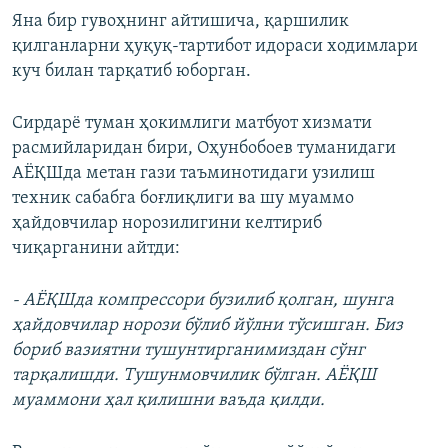
Яна бир гувоҳнинг айтишича, қаршилик
қилганларни ҳуқуқ-тартибот идораси ходимлари
куч билан тарқатиб ​юборган.
Сирдарё туман ҳокимлиги матбуот хизмати
расмийларидан бири, Оҳунбобоев туманидаги
АЁҚШда метан гази таъминотидаги узилиш
техник сабабга боғлиқлиги ва шу муаммо
ҳайдовчилар норозилигини келтириб
чиқарганини айтди:
- АЁҚШда компрессори бузилиб қолган, шунга
ҳайдовчилар норози бўлиб йўлни тўсишган. Биз
бориб вазиятни тушунтирганимиздан сўнг
тарқалишди. Тушунмовчилик бўлган. АЁҚШ
муаммони ҳал қилишни ваъда қилди.