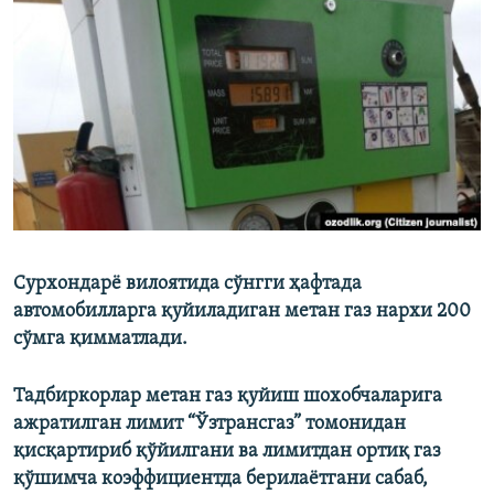
Сурхондарё вилоятида сўнгги ҳафтада
автомобилларга қуйиладиган метан газ нархи 200
сўмга қимматлади.
Тадбиркорлар метан газ қуйиш шохобчаларига
ажратилган лимит “Ўзтрансгаз” томонидан
қисқартириб қўйилгани ва лимитдан ортиқ газ
қўшимча коэффициентда берилаётгани сабаб,