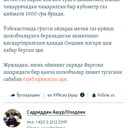
чиқарувчидан чиқарилган бир кубометр газ
қиймати 1000 сўм бўлади.
Ўзбекистонда сўнгги ойларда метан газ қуйиш
шохобчаларига бериладиган лимитнинг
қисқартирилгани ҳақида Озодлик илгари ҳам
хабар берган эди.
Жумладан, июнь ойининг охрида Фарғона
шаҳридаги бир қанча шохобчалар лимит тугагани
сабабли
ёпиб қўйилган эди.
Ўртоқлашинг
VPNсиз ўқиш
Follow us
Садриддин Ашур/Озодлик
тел: +420 2 2112 2397