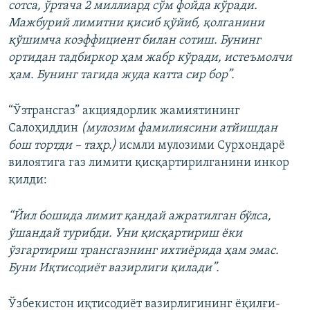
сотса, ўртача 2 миллиард сўм фойда кўради.
Мажбурий лимитни қисиб қўйиб, қолганини
қўшимча коэффициент билан сотиш. Бунинг
ортидан тадбиркор ҳам жабр кўради, истеъмолчи
ҳам. Бунинг тагида жуда катта сир бор”.
“Ўзтрансгаз” акциядорлик жамиятининг
Салоҳиддин
(мулозим фамилиясини атйишдан
бош тортди – таҳр.)
исмли мулозими Сурхондарё
вилоятига газ лимити қисқартирилганини инкор
қилди:
“Йил бошида лимит қандай ажратилган бўлса,
ўшандай турибди. Уни қисқартириш ёки
ўзгартириш трансгазнинг ихтиёрида ҳам эмас.
Буни Иқтисодиёт вазирлиги қилади”.
Ўзбекистон иқтисодиёт вазирлигининг ёқилғи-