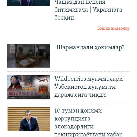
Чашмадан пенсия
битимигача | Украинага
босқин
Бошқа видеолар
"Шармандали ҳокимлар?"
Wildberries муаммолари
Ўзбекистон ҳукумати
даражасига чиқди
10 туман ҳокими
коррупцияга
алоқадорлиги
текширилаётгани хабар