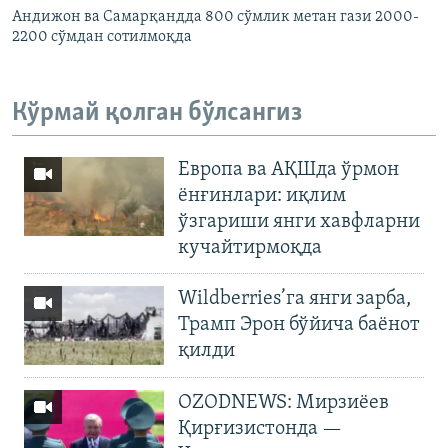
Андижон ва Самарқандда 800 сўмлик метан гази 2000-
2200 сўмдан сотилмоқда
Кўрмай қолган бўлсангиз
Европа ва АҚШда ўрмон
ёнғинлари: иқлим
ўзгариши янги хавфларни
кучайтирмоқда
Wildberries’га янги зарба,
Трамп Эрон бўйича баёнот
қилди
OZODNEWS: Мирзиёев
Қирғизистонда —