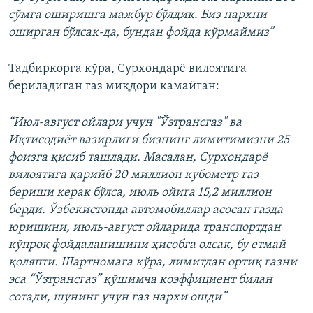
сўмга оширишга мажбур бўлдик. Биз нархни
оширган бўлсак-да, бундан фойда кўрмаймиз”
Тадбиркорга кўра, Сурхондарё вилоятига
бериладиган газ миқдори камайган:
“Июл-август ойлари учун "Ўзтрансгаз" ва
Иқтисодиёт вазирлиги бизнинг лимитимизни 25
фоизга қисиб ташлади. Масалан, Сурхондарё
вилоятига қарийб 20 миллион кубометр газ
бериши керак бўлса, июль ойига 15,2 миллион
берди. Ўзбекистонда автомобиллар асосан газда
юришини, июль-август ойларида транспортдан
кўпроқ фойдаланишини ҳисобга олсак, бу етмай
қоляпти. Шартномага кўра, лимитдан ортиқ газни
эса “Ўзтрансгаз” қўшимча коэффициент билан
сотади, шунинг учун газ нархи ошди”