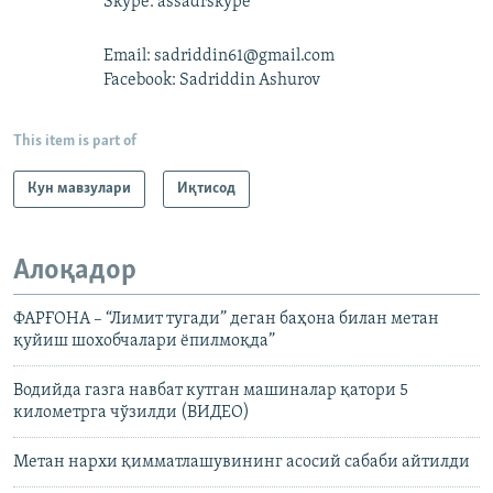
Skype: assadrskype
Email: sadriddin61@gmail.com
Facebook: Sadriddin Ashurov
This item is part of
Кун мавзулари
Иқтисод
Алоқадор
ФАРҒОНА – “Лимит тугади” деган баҳона билан метан
қуйиш шохобчалари ёпилмоқда”
Водийда газга навбат кутган машиналар қатори 5
километрга чўзилди (ВИДЕО)
Метан нархи қимматлашувининг асосий сабаби айтилди