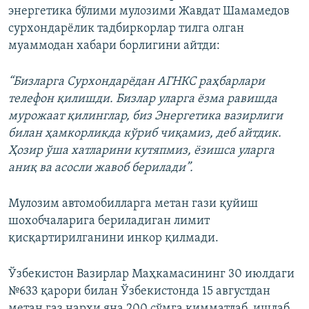
энергетика бўлими мулозими Жавдат Шамамедов
сурхондарёлик тадбиркорлар тилга олган
муаммодан хабари борлигини айтди:
“Бизларга Сурхондарёдан АГНКС раҳбарлари
телефон қилишди. Бизлар уларга ёзма равишда
мурожаат қилинглар, биз Энергетика вазирлиги
билан ҳамкорликда кўриб чиқамиз, деб айтдик.
Ҳозир ўша хатларини кутяпмиз, ёзишса уларга
аниқ ва асосли жавоб берилади”.
Мулозим автомобилларга метан гази қуйиш
шохобчаларига бериладиган лимит
қисқартирилганини инкор қилмади.
Ўзбекистон Вазирлар Маҳкамасининг 30 июлдаги
№633 қарори билан Ўзбекистонда 15 августдан
метан газ нархи яна 200 сўмга қимматлаб, ишлаб