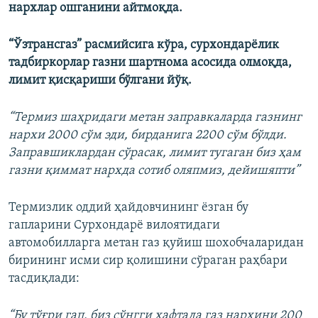
нархлар ошганини айтмоқда.
“Ўзтрансгаз” расмийсига кўра, сурхондарёлик
тадбиркорлар газни шартнома асосида олмоқда,
лимит қисқариши бўлгани йўқ.
“Термиз шаҳридаги метан заправкаларда газнинг
нархи 2000 сўм эди, бирданига 2200 сўм бўлди.
Заправшиклардан сўрасак, лимит тугаган биз ҳам
газни қиммат нархда сотиб оляпмиз, дейишяпти”
Термизлик оддий ҳайдовчининг ёзган бу
гапларини Сурхондарё вилоятидаги
автомобилларга метан газ қуйиш шохобчаларидан
бирининг исми сир қолишини сўраган раҳбари
тасдиқлади:
“Бу тўғри гап, биз сўнгги ҳафтада газ нархини 200