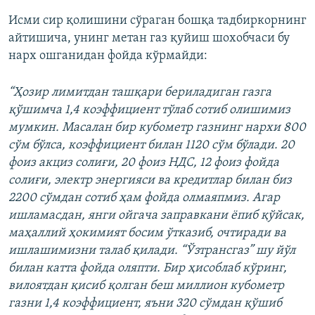
Исми сир қолишини сўраган бошқа тадбиркорнинг
айтишича, унинг метан газ қуйиш шохобчаси бу
нарх ошганидан фойда кўрмайди:
“Ҳозир лимитдан ташқари бериладиган газга
қўшимча 1,4 коэффициент тўлаб сотиб олишимиз
мумкин. Масалан бир кубометр газнинг нархи 800
сўм бўлса, коэффициент билан 1120 сўм бўлади. 20
фоиз акциз солиғи, 20 фоиз НДС, 12 фоиз фойда
солиғи, электр энергияси ва кредитлар билан биз
2200 сўмдан сотиб ҳам фойда олмаяпмиз. Агар
ишламасдан, янги ойгача заправкани ёпиб қўйсак,
маҳаллий ҳокимият босим ўтказиб, очтиради ва
ишлашимизни талаб қилади. “Ўзтрансгаз” шу йўл
билан катта фойда оляпти. Бир ҳисоблаб кўринг,
вилоятдан қисиб қолган беш миллион кубометр
газни 1,4 коэффициент, яъни 320 сўмдан қўшиб