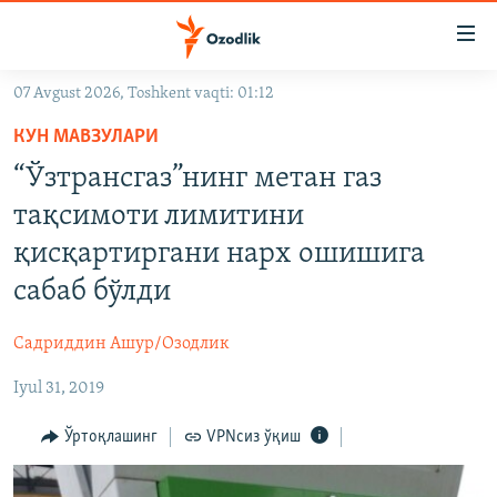
Линклар
Бош
мавзуларга
07 Avgust 2026, Toshkent vaqti: 01:12
ўтинг
OZODLIK SURISHTIRUVLARI
Асосий
КУН МАВЗУЛАРИ
OZODVIDEO
навигацияга
“Ўзтрансгаз”нинг метан газ
ўтинг
OZODARXIV
тақсимоти лимитини
Қидиришга
ўтинг
қисқартиргани нарх ошишига
На русском
сабаб бўлди
ИЖТИМОИЙ ТАРМОҚЛАР
Садриддин Ашур/Озодлик
Iyul 31, 2019
Ўртоқлашинг
VPNсиз ўқиш
Озодлик бошқа тилларда