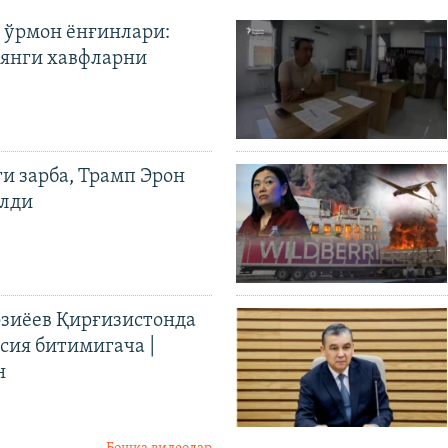
 ўрмон ёнғинлари:
янги хавфларни
ги зарба, Трамп Эрон
илди
иёев Қирғизистонда
ия битимигача |
н