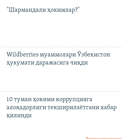
"Шармандали ҳокимлар?"
Wildberries муаммолари Ўзбекистон
ҳукумати даражасига чиқди
10 туман ҳокими коррупцияга
алоқадорлиги текширилаётгани хабар
қилинди