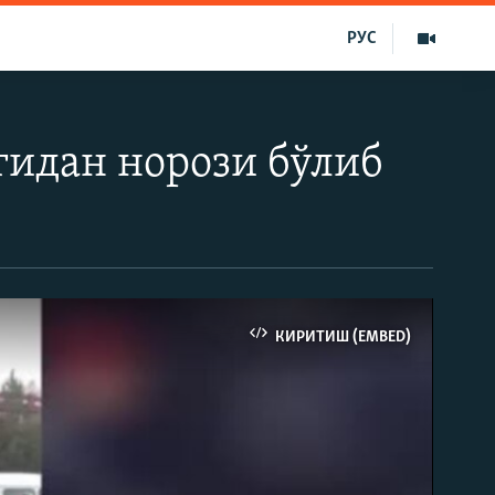
РУС
гидан норози бўлиб
КИРИТИШ (EMBED)