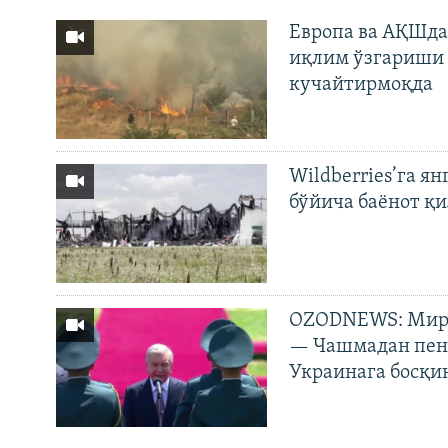
Европа ва АҚШда
иқлим ўзгариши 
кучайтирмоқда
Wildberries’га ян
бўйича баёнот қ
OZODNEWS: Мирз
— Чашмадан пенс
Украинага босқи