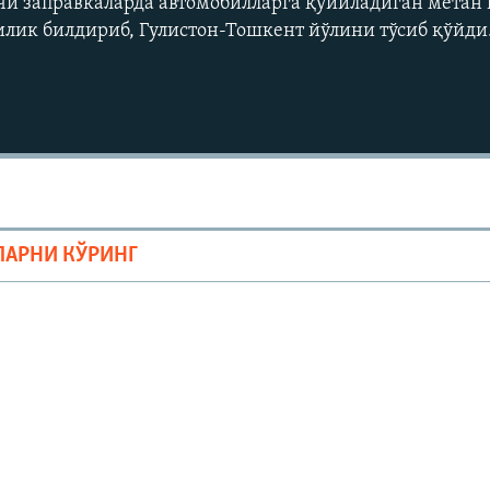
чи заправкаларда автомобилларга қуйиладиган метан 
лик билдириб, Гулистон-Тошкент йўлини тўсиб қўйди
ЛАРНИ КЎРИНГ