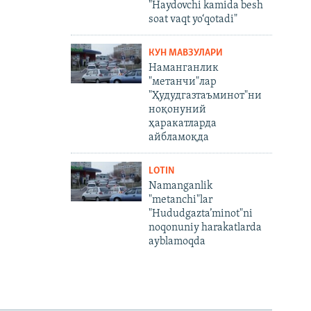
"Haydovchi kamida besh
soat vaqt yo‘qotadi"
КУН МАВЗУЛАРИ
Наманганлик
"метанчи"лар
"Ҳудудгазтаъминот"ни
ноқонуний
ҳаракатларда
айбламоқда
LOTIN
Namanganlik
"metanchi"lar
"Hududgazta’minot"ni
noqonuniy harakatlarda
ayblamoqda