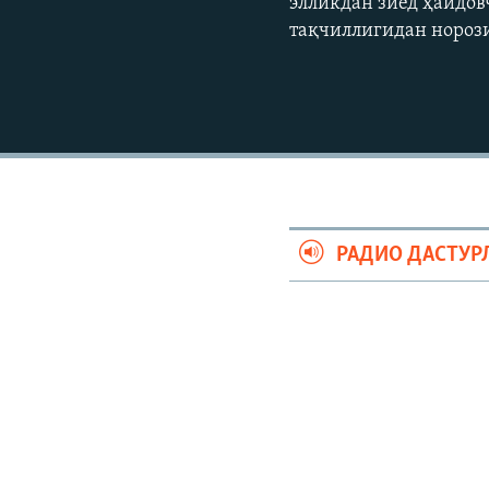
элликдан зиёд ҳайдов
тақчиллигидан норози
РАДИО ДАСТУР