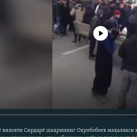
Айни дамда медиа-манба мавжу
ё вилояти Сирдарё шаҳрининг Оҳунбобоев маҳалласи 