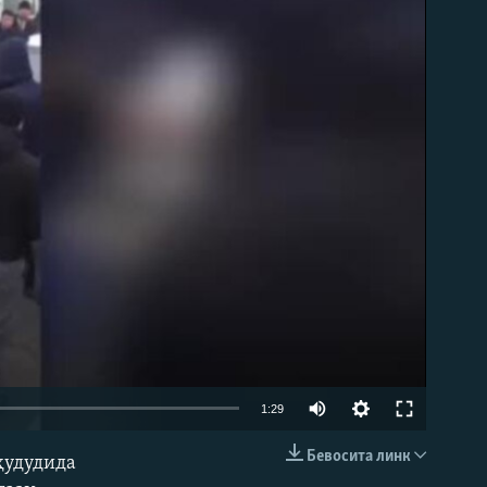
д эмас
1:29
Бевосита линк
ҳудудида
КИРИТИШ (EMBED)