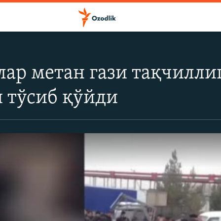
ар метан гази тақчилли
 тўсиб қўйди