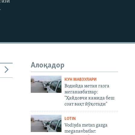
гази
.
Алоқадор
КУН МАВЗУЛАРИ
Водийда метан газга
меганавбатлар:
"Ҳайдовчи камида беш
соат вақт йўқотади"
LOTIN
Vodiyda metan gazga
meganavbatlar: