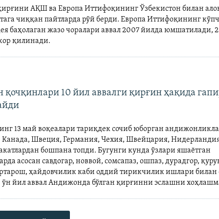
ирғини АҚШ ва Европа Иттифоқининг Ўзбекистон билан ало
тага чиққан пайтларда рўй берди. Европа Иттифоқининг кўп
дея баҳолаган жазо чоралари аввал 2007 йилда юмшатилади, 
екор қилинади.
 қочқинлари 10 йил аввалги қирғин ҳақида га
айди
инг 13 май воқеалари тариқдек сочиб юборган андижонликл
, Канада, Швеция, Германия, Чехия, Швейцария, Нидерландия
акатлардан бошпана топди. Бугунги кунда ўзлари яшаётган
рда асосан савдогар, новвой, сомсапаз, ошпаз, дурадгор, қурув
артарош, ҳайдовчилик каби оддий тирикчилик ишлари билан 
 ўн йил аввал Андижонда бўлган қирғинни эслашни хоҳлашм