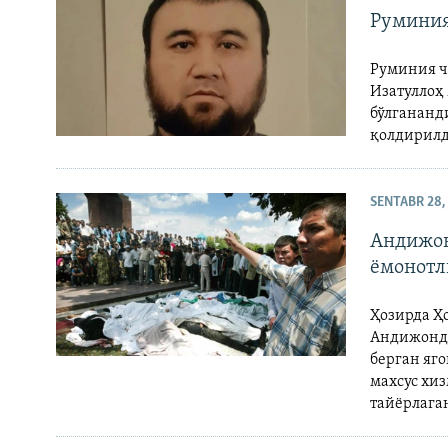
Руминия
Руминия ч
Изатуллоҳ
бўлгананд
қолдирилд
SENTABR 28,
Андижон
ёмонотл
Ҳозирда Ҳ
Андижонда
берган яго
махсус хиз
тайёрлага