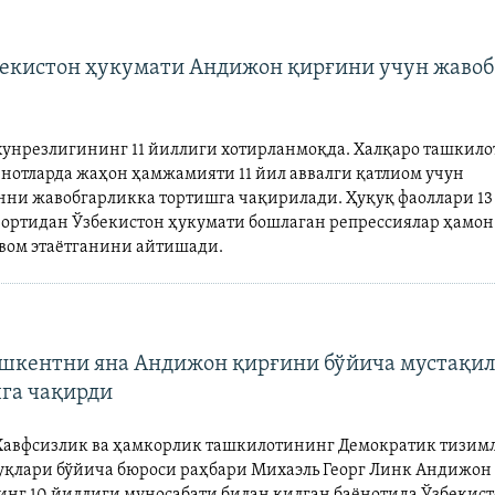
бекистон ҳукумати Андижон қирғини учун жаво
унрезлигининг 11 йиллиги хотирланмоқда. Халқаро ташкило
ёнотларда жаҳон ҳамжамияти 11 йил аввалги қатлиом учун
нни жавобгарликка тортишга чақирилади. Ҳуқуқ фаоллари 13
 ортидан Ўзбекистон ҳукумати бошлаган репрессиялар ҳамон
вом этаётганини айтишади.
шкентни яна Андижон қирғини бўйича мустақил
га чақирди
Хавфсизлик ва ҳамкорлик ташкилотининг Демократик тизимл
уқлари бўйича бюроси раҳбари Михаэль Георг Линк Андижон
нг 10 йиллиги муносабати билан қилган баёнотида Ўзбекис