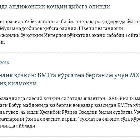
да андижонлик қочқин ҳибсга олинди
егарасида Ўзбекистон талаби билан халқаро қидирувда бўлга
 Муҳаммадсобиров ҳибсга олинди. Швеция ватандоши
ижонлик бу қочқин Интерпол рўйхатида экани сабабли 1 ойга
и.
 2016
лик қочқин: БМТга кўрсатма берганим учун М
иқ қилмоқчи
олландияда сиëсий қочқин сифатида яшаëтган, 2005 йил 13 м
ги Бобур майдонида юз берган воқеалар юзасидан БМТга кў
на гувоҳ, 42 ёшли Ҳусанбой Рўзиев Озодлик билан суҳбатда Ў
матларини ўзи ва оиласига қарши “туҳмат ва ёлғонга тўла кўр
нликда айблади.