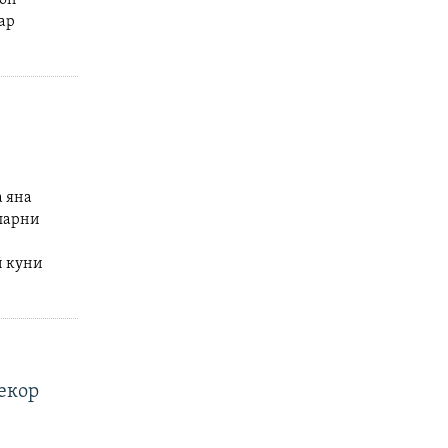
ар
 яна
нларни
й куни
екор