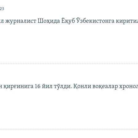
23
л журналист Шоҳида Ёқуб Ўзбекистонга кирит
 қирғинига 16 йил тўлди. Қонли воқеалар хроно