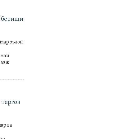
б бериши
тлар эълон
 май
 авж
 тергов
ар ва
тон