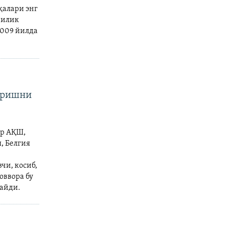
қалари энг
чилик
2009 йилда
пиришни
ар АҚШ,
, Белгия
чи, косиб,
оввора бу
айди.