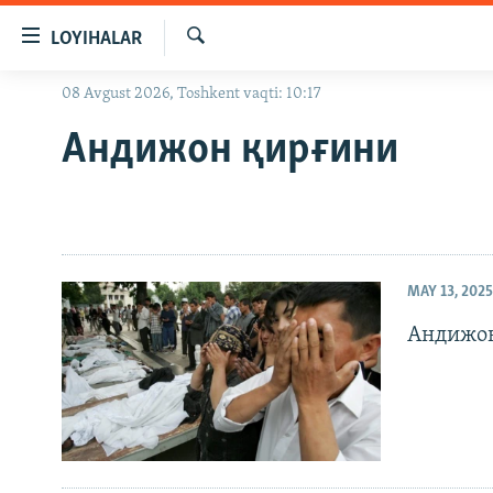
Линклар
LOYIHALAR
Бош
мавзуларга
Излаш
08 Avgust 2026, Toshkent vaqti: 10:17
OZODLIK SURISHTIRUVLARI
ўтинг
Асосий
OZODVIDEO
Андижон қирғини
навигацияга
OZODARXIV
ўтинг
Қидиришга
ўтинг
MAY 13, 2025
Андижон