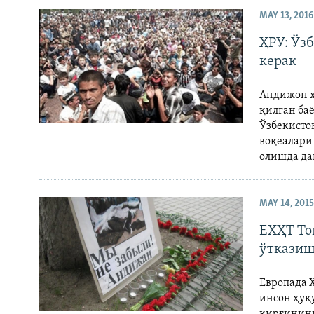
MAY 13, 2016
ҲРУ: Ўз
керак
Андижон х
қилган ба
Ўзбекисто
воқеалари
олишда да
MAY 14, 2015
ЕХҲТ То
ўтказиш
Европада 
инсон ҳуқ
қирғинини