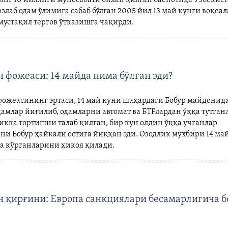
лаб одам ўлимига сабаб бўлган 2005 йил 13 май кунги воқеал
мустақил тергов ўтказишга чақирди.
 фожеаси: 14 майда нима бўлган эди?
ожеасининг эртаси, 14 май куни шаҳардаги Бобур майдонида
дамлар йиғилиб, одамларни автомат ва БТРлардан ўққа тутга
икка тортишни талаб қилган, бир кун олдин ўққа учганлар
ни Бобур ҳайкали остига йиққан эди. Озодлик мухбири 14 ма
 кўрганларини ҳикоя қилади.
 қирғини: Европа санкциялари бесамарлигича б