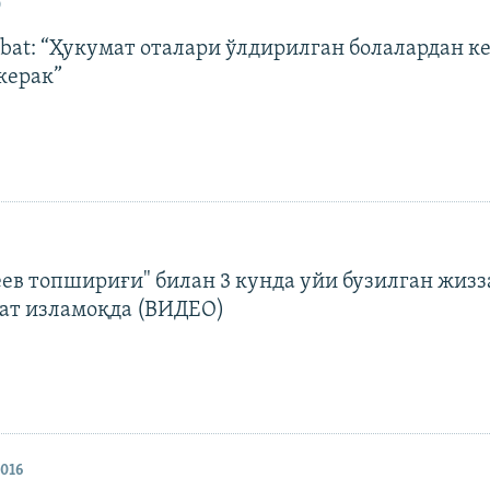
0
bat: “Ҳукумат оталари ўлдирилган болалардан к
керак”
ев топшириғи" билан 3 кунда уйи бузилган жиз
лат изламоқда (ВИДЕО)
2016