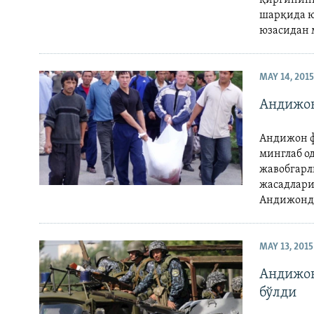
шарқида юз
юзасидан 
MAY 14, 2015
Андижон
Андижон ф
минглаб о
жавобгарл
жасадлари
Андижонда
MAY 13, 2015
Андижон
бўлди