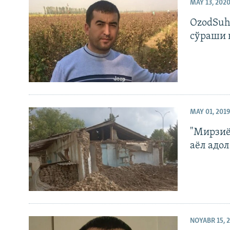
MAY 13, 202
OzodSuh
сўраши 
MAY 01, 2019
"Мирзиё
аёл адо
NOYABR 15, 