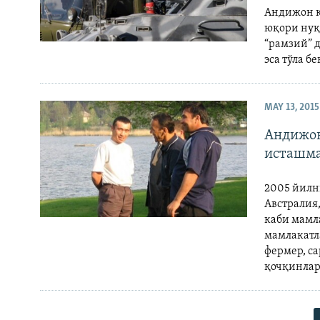
Андижон қ
юқори нуқ
“рамзий” 
эса тўла б
MAY 13, 2015
Андижон
исташм
2005 йилн
Австралия
каби мамл
мамлакатла
фермер, с
қочқинлар