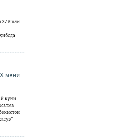
н 37 ёшли
 ҳибсда
ХХ мени
ай куни
рсатма
збекистон
сатув”