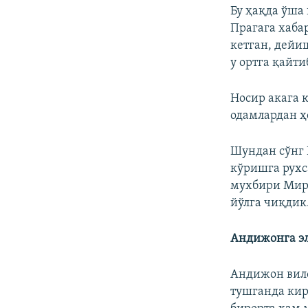
Бу ҳақда ўша
Прагага хаба
кетган, дейи
у ортга қайти
Носир акага 
одамлардан ҳ
Шундан сўнг 
кўришга рухс
мухбири Мира
йўлга чиқдик
Андижонга эл
Андижон вил
тушганда кир