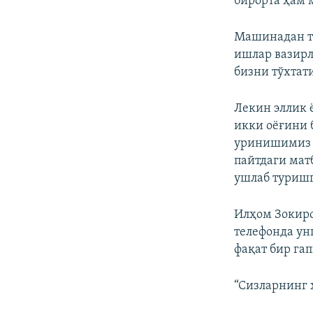
бирорта ҳам 
Машинадан ту
ишлар вазирл
бизни тўхтат
Лекин эллик 
икки оёғини 
уринишимиз 
пайтдаги мат
ушлаб туриш
Илҳом Зокиро
телефонда ун
фақат бир гап
“Сизларнинг 