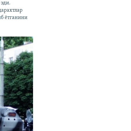
 эди.
дарахтлар
иб ётганини