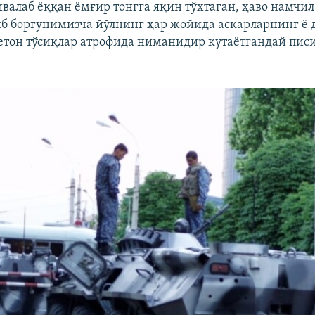
валаб ёққан ёмғир тонгга яқин тўхтаган, ҳаво намчил
б боргунимизча йўлнинг ҳар жойида аскарларнинг ё 
бетон тўсиқлар атрофида ниманидир кутаётгандай пис