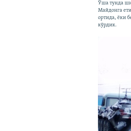
Ўша тунда ши
Майдонга ети
ортида, ёки 
кўрдик.