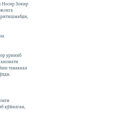
и Носир Зокир
ижонга
иритишмабди,
на
бор уриниб
 хизмати
йин таваккал
ўлди.
онғи
иб қўйилган,