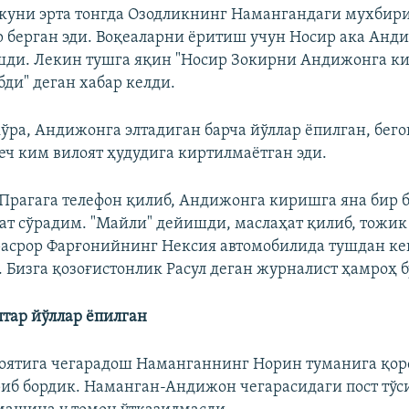
 куни эрта тонгда Озодликнинг Намангандаги мухбир
р берган эди. Воқеаларни ёритиш учун Носир ака Анд
шди. Лекин тушга яқин "Носир Зокирни Андижонга к
бди" деган хабар келди.
кўра, Андижонга элтадиган барча йўллар ёпилган, бего
еч ким вилоят ҳудудига киртилмаётган эди.
Прагага телефон қилиб, Андижонга киришга яна бир 
ат сўрадим. "Майли" дейишди, маслаҳат қилиб, тожик
срор Фарғонийнинг Нексия автомобилида тушдан ке
. Бизга қозоғистонлик Расул деган журналист ҳамроҳ б
тар йўллар ёпилган
оятига чегарадош Наманганнинг Норин туманига қор
иб бордик. Наманган-Андижон чегарасидаги пост тўс