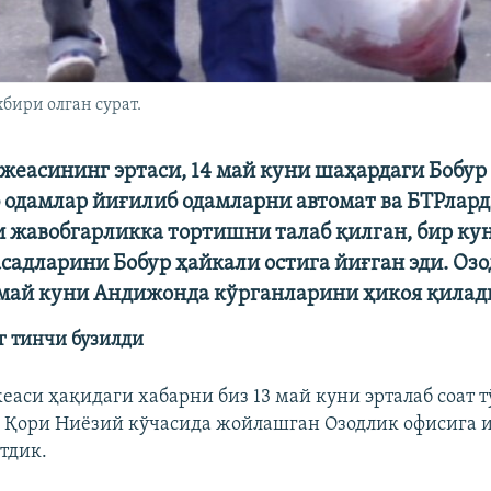
бири олган сурат.
еасининг эртаси, 14 май куни шаҳардаги Бобу
 одамлар йиғилиб одамларни автомат ва БТРлард
 жавобгарликка тортишни талаб қилган, бир кун
садларини Бобур ҳайкали остига йиғган эди. Оз
май куни Андижонда кўрганларини ҳикоя қилад
 тинчи бузилди
аси ҳақидаги хабарни биз 13 май куни эрталаб соат 
 Қори Ниёзий кўчасида жойлашган Озодлик офисига 
тдик.