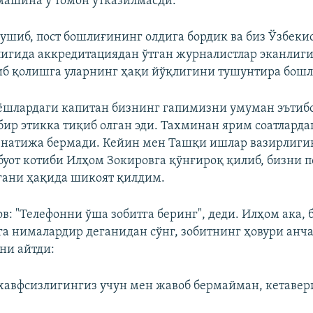
машина у томон ўтказилмасди.
шиб, пост бошлиғининг олдига бордик ва биз Ўзбеки
игида аккредитациядан ўтган журналистлар эканлиг
иб қолишга уларнинг ҳақи йўқлигини тушунтира бошл
ёшлардаги капитан бизнинг гапимизни умуман эътибо
бир этикка тиқиб олган эди. Тахминан ярим соатларда
натижа бермади. Кейин мен Ташқи ишлар вазирлиги
буот котиби Илҳом Зокировга қўнғироқ қилиб, бизни п
гани ҳақида шикоят қилдим.
в: "Телефонни ўша зобитга беринг", деди. Илҳом ака,
га нималардир деганидан сўнг, зобитнинг ҳовури анча
ни айтди:
хавфсизлигингиз учун мен жавоб бермайман, кетавер