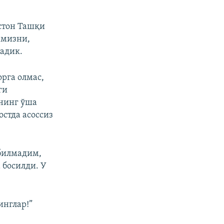
стон Ташқи
имизни,
адик.
рга олмас,
ги
нинг ўша
остда асоссиз
 билмадим,
 босилди. У
инглар!”