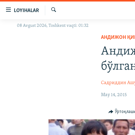
Линклар
LOYIHALAR
Бош
мавзуларга
Излаш
08 Avgust 2026, Toshkent vaqti: 01:32
OZODLIK SURISHTIRUVLARI
ўтинг
Асосий
АНДИЖОН ҚИ
OZODVIDEO
навигацияга
Андиж
OZODARXIV
ўтинг
Қидиришга
бўлга
ўтинг
Садриддин Аш
May 14, 2015
Ўртоқлаш