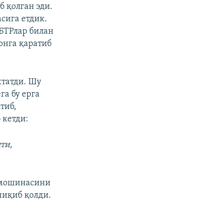
б қолган эди.
сига етдик.
БТРлар билан
онга қаратиб
хтатди. Шу
га бу ерга
тиб,
 кетди:
ти,
а мошинасини
чиқиб қолди.