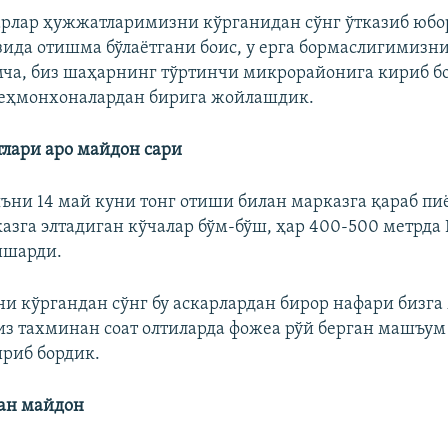
арлар ҳужжатларимизни кўрганидан сўнг ўтказиб юбо
ида отишма бўлаётгани боис, у ерга бормаслигимизни
ча, биз шаҳарнинг тўртинчи микрорайонига кириб б
меҳмонхоналардан бирига жойлашдик.
тлари аро майдон сари
яъни 14 май куни тонг отиши билан марказга қараб пи
азга элтадиган кўчалар бўм-бўш, ҳар 400-500 метрда
ишарди.
 кўргандан сўнг бу аскарлардан бирор нафари бизга
из тахминан соат олтиларда фожеа рўй берган машъум 
риб бордик.
ан майдон