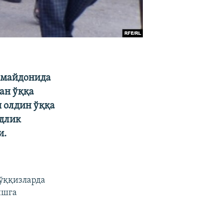
р майдонида
ан ўққа
 олдин ўққа
одлик
и.
тўққизларда
ишга