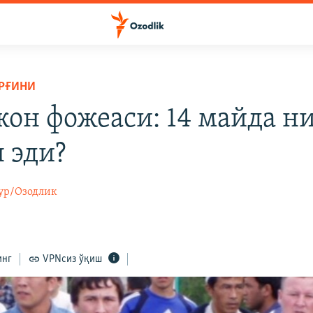
РҒИНИ
он фожеаси: 14 майда н
н эди?
ур/Озодлик
инг
VPNсиз ўқиш