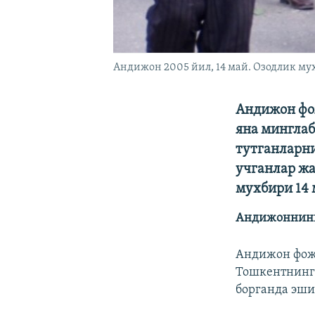
Андижон 2005 йил, 14 май. Озодлик мух
Андижон фож
яна минглаб
тутганларни
учганлар жа
мухбири 14 
Андижоннинг
Андижон фоже
Тошкентнинг
борганда эши