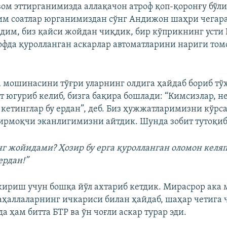
вом эттирганимизда аллақачон атроф қоп-қоронғу бўли
м соатлар юрганимиздан сўнг Андижон шаҳри чегара
дим, биз қайси жойдан чиқдик, бир кўприкнинг усти 
рофда қуролланган аскарлар автоматларини нариги том
 мошинасини тўғри уларнинг олдига ҳайдаб бориб тў
т югуриб келиб, бизга бақира бошлади: “Кимсизлар, не
 кетинглар бу ердан”, деб. Биз ҳужжатларимизни кўрса
рмоқчи эканлигимизни айтдик. Шунда зобит тутоқиб
г жойидами? Ҳозир бу ерга қуролланган оломон келяп
ердан!”
кириш учун бошқа йўл ахтариб кетдик. Мирасрор ак
ҳаллаларнинг ичкариси билан ҳайдаб, шаҳар четига 
а ҳам битта БТР ва ўн чоғли аскар турар эди.