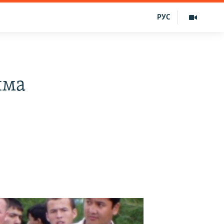
РУС
има