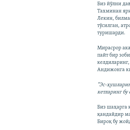
Биз йўлни да
Тахминан яри
Лекин, билма
тўсилган, ат
туришарди.
Мирасрор ака
пайт бир зоби
келдиларинг,
Андижонга ки
“Эс-ҳушларин
кетларинг бу 
Биз шаҳарга 
қандайдир ма
Бироқ бу жойд