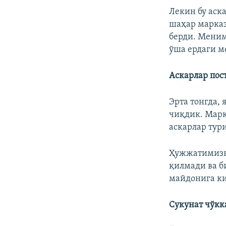
Лекин бу аск
шаҳар марказ
берди. Меним
ўша ердаги 
Аскарлар пос
Эрта тонгда, 
чиқдик. Марк
аскарлар тур
Ҳужжатимизни
қилмади ва б
майдонига ки
Сукунат чўкк