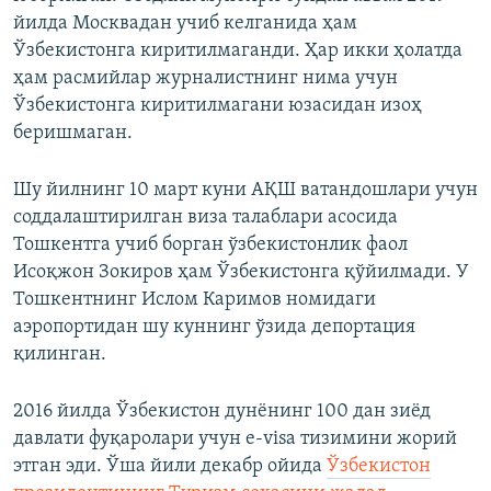
йилда Москвадан учиб келганида ҳам
Ўзбекистонга киритилмаганди. Ҳар икки ҳолатда
ҳам расмийлар журналистнинг нима учун
Ўзбекистонга киритилмагани юзасидан изоҳ
беришмаган.
Шу йилнинг 10 март куни АҚШ ватандошлари учун
соддалаштирилган виза талаблари асосида
Тошкентга учиб борган ўзбекистонлик фаол
Исоқжон Зокиров ҳам Ўзбекистонга қўйилмади. У
Тошкентнинг Ислом Каримов номидаги
аэропортидан шу куннинг ўзида депортация
қилинган.
2016 йилда Ўзбекистон дунёнинг 100 дан зиёд
давлати фуқаролари учун e-visa тизимини жорий
этган эди. Ўша йили декабр ойида
Ўзбекистон