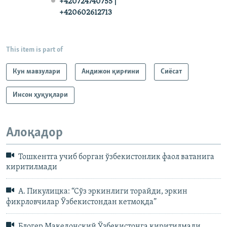
+420724740755 |
+420602612713
This item is part of
Кун мавзулари
Андижон қирғини
Сиёсат
Инсон ҳуқуқлари
Алоқадор
Тошкентга учиб борган ўзбекистонлик фаол ватанига
киритилмади
А. Пикулицка: “Сўз эркинлиги торайди, эркин
фикрловчилар Ўзбекистондан кетмоқда”
Блогер Македонский Ўзбекистонга киритилмади