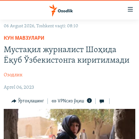
Линклар
Бош
мавзуларга
06 Avgust 2026, Toshkent vaqti: 08:10
ўтинг
OZODLIK SURISHTIRUVLARI
Асосий
КУН МАВЗУЛАРИ
OZODVIDEO
навигацияга
Мустақил журналист Шоҳида
ўтинг
OZODARXIV
Ёқуб Ўзбекистонга киритилмади
Қидиришга
ўтинг
На русском
Озодлик
Aprel 06, 2023
ИЖТИМОИЙ ТАРМОҚЛАР
Ўртоқлашинг
VPNсиз ўқиш
Озодлик бошқа тилларда