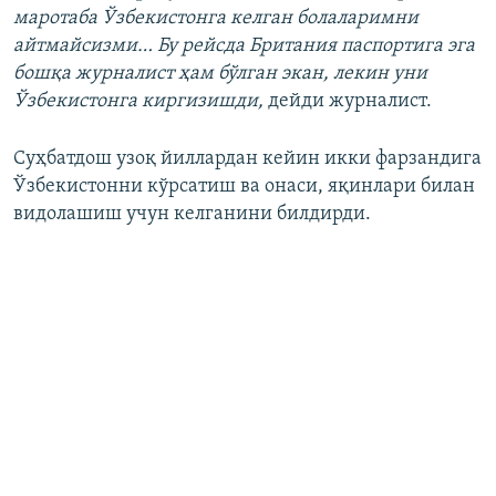
маротаба Ўзбекистонга келган болаларимни
айтмайсизми… Бу рейсда Британия паспортига эга
бошқа журналист ҳам бўлган экан, лекин уни
Ўзбекистонга киргизишди,
дейди журналист.
Суҳбатдош узоқ йиллардан кейин икки фарзандига
Ўзбекистонни кўрсатиш ва онаси, яқинлари билан
видолашиш учун келганини билдирди.