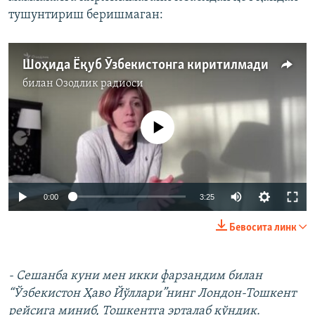
тушунтириш беришмаган:
Шоҳида Ёқуб Ўзбекистонга киритилмади
билан
Озодлик радиоси
Айни дамда медиа-манба мавжуд эмас
Auto
0:00
3:25
240p
Бевосита линк
360p
Auto
240p
360p
480p
480p
- Сешанба куни мен икки фарзандим билан
“Ўзбекистон Ҳаво Йўллари”нинг Лондон-Тошкент
720p
720p
1080p
рейсига миниб, Тошкентга эрталаб қўндик.