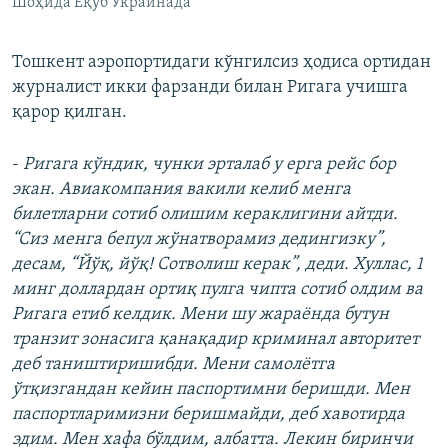
Шоҳида Ёқуб Украинада
Тошкент аэропортидаги кўнгилсиз ҳодиса ортидан
журналист икки фарзанди билан Ригага учишга
қарор қилган.
-
Ригага кўндик, чунки эрталаб у ерга рейс бор
экан. Авиакомпания вакили келиб менга
билетларни сотиб олишим кераклигини айтди.
“Сиз менга бепул жўнатворамиз дедингизку”,
десам, “Йўқ, йўқ! Сотволиш керак”, деди. Хуллас, 1
минг доллардан ортиқ пулга чипта сотиб олдим ва
Ригага етиб келдик. Мени шу жараёнда бутун
транзит зонасига қанақадир криминал авторитет
деб таништиришибди. Мени самолётга
ўтқизгандан кейин паспортимни беришди. Мен
паспортларимизни беришмайди, деб хавотирда
эдим. Мен хафа бўлдим, албатта. Лекин биринчи