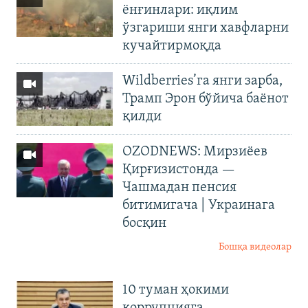
ёнғинлари: иқлим
ўзгариши янги хавфларни
кучайтирмоқда
Wildberries’га янги зарба,
Трамп Эрон бўйича баёнот
қилди
OZODNEWS: Мирзиёев
Қирғизистонда —
Чашмадан пенсия
битимигача | Украинага
босқин
Бошқа видеолар
10 туман ҳокими