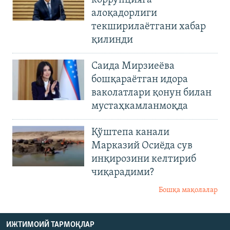
коррупцияга
алоқадорлиги
текширилаётгани хабар
қилинди
Саида Мирзиеёва
бошқараётган идора
ваколатлари қонун билан
мустаҳкамланмоқда
Қўштепа канали
Марказий Осиёда сув
инқирозини келтириб
чиқарадими?
Бошқа мақолалар
ИЖТИМОИЙ ТАРМОҚЛАР