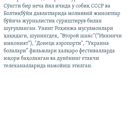
Сўнгги бир неча йил ичида у собиқ СССР ва
Болтиқбўйи давлатларида молиявий жиноятлар
бўйича журналистик суриштирув билан
шуғулланган. Унинг Роҳинжа мусулмонлари
ҳақидаги, шунингдек, "Второй шанс"(“Иккинчи
имконият”), "Донецк аэропорти", “Украина
болалари” фильмлари халқаро фестивалларда
юқори баҳоланган ва дунёнинг етакчи
телеканалларида намойиш этилган.