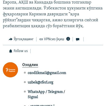
Европа, АҚШ ва Канадада бошпана топганлар
экани англашилади. Ўзбекистон ҳукумати кўпгина
фуқароларни Каримов давридаги “қора
рўйхат”лардан чиқарган, аммо ҳозиргача сиёсий
реабилитация ҳақида сўз бораётгани йўқ.
Ўртоқлашинг
VPNсиз ўқиш
Follow us
Озодлик
ozodlikmail@gmail.com
uzbek@rferl.org
WhatsApp / Telegram /
Signal