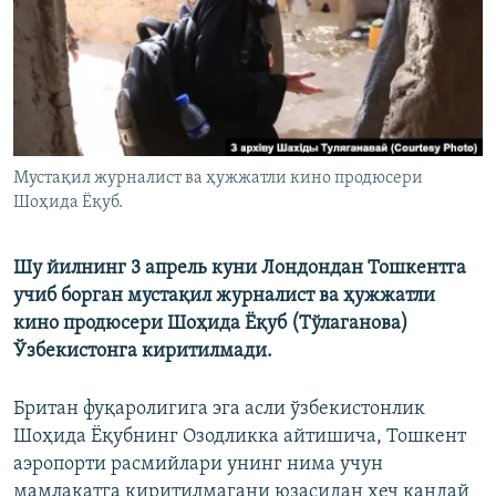
Мустақил журналист ва ҳужжатли кино продюсери
Шоҳида Ёқуб.
Шу йилнинг 3 апрель куни Лондондан Тошкентга
учиб борган мустақил журналист ва ҳужжатли
кино продюсери Шоҳида Ёқуб (Тўлаганова)
Ўзбекистонга киритилмади.
Британ фуқаролигига эга асли ўзбекистонлик
Шоҳида Ёқубнинг Озодликка айтишича, Тошкент
аэропорти расмийлари унинг нима учун
мамлакатга киритилмагани юзасидан ҳеч қандай