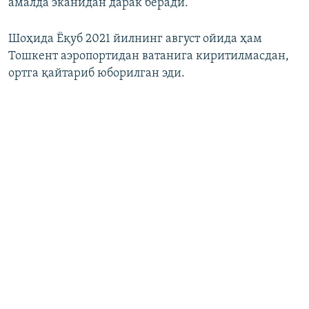
амалда эканидан дарак беради.
Шоҳида Ёқуб 2021 йилнинг август ойида ҳам
Тошкент аэропортидан ватанига киритилмасдан,
ортга қайтариб юборилган эди.