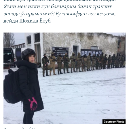
Яъни мен икки кун болаларим билан транзит
зонада ўтираманми?! Бу таклифдан воз кечдим,
дейди Шоҳида Ёқуб.