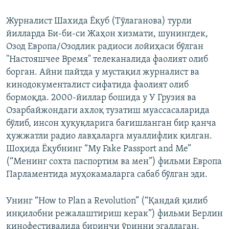
Журналист Шахида Ёқуб (Тўлаганова) турли
йилларда Би-би-си Жаҳон хизмати, шунингдек,
Озод Европа/Озодлик радиоси лойиҳаси бўлган
"Настояшчее Время" телеканалида фаолият олиб
борган. Айни пайтда у мустақил журналист ва
кинодокументалист сифатида фаолият олиб
бормоқда. 2000-йиллар бошида у У Грузия ва
Озарбайжондаги ахлоқ тузатиш муассасаларида
бўлиб, инсон ҳуқуқларига бағишланган бир қанча
ҳужжатли радио лавҳаларга муаллифлик қилган.
Шоҳида Ёқубнинг “My Fake Passport and Me”
(“Менинг сохта паспортим ва мен”) фильми Европа
Парламентида муҳокамаларга сабаб бўлган эди.
Унинг “How to Plan a Revolution” (“Қандай қилиб
инқилобни режалаштириш керак”) фильми Берлин
кинофестивалида биринчи ўринни эгаллаган.