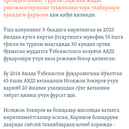
президентининг Туризм соҳасини жадал
ривожлантиришни таъминлаш чора-тадбирлари
ҳақидаги фармони
ҳам қабул қилинди.
Ўша қонуннинг 5-бандига киритилган ва 2023
йилдан кучга кирган ўзгартишга мувофиқ 55 ёшга
тўлган ва туризм мақсадида 30 кундан ортиқ
бўлмаган муддатга Ўзбекистонга келувчи АҚШ
фуқаролари учун виза режими бекор қилинган.
Бу 2014 йилда Ўзбекистон фуқаролигини йўқотган
65 ёшли АҚШ ватандоши Исоқжон Зокиров учун
қарийб 20 йиллик узилишдан сўнг ватанини
зиёрат қилиш учун фурсат эди.
Исоқжон Зокиров ва бошқалар мисолида ватанга
киритилмаётганлар асосан, Каримов бошқаруви
даврида сиёсий таъқиблардан қочиб хорижда -