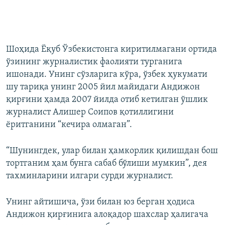
Шоҳида Ёқуб Ўзбекистонга киритилмагани ортида
ўзининг журналистик фаолияти турганига
ишонади. Унинг сўзларига кўра, ўзбек ҳукумати
шу тариқа унинг 2005 йил майидаги Андижон
қирғини ҳамда 2007 йилда отиб кетилган ўшлик
журналист Алишер Соипов қотиллигини
ёритганини “кечира олмаган”.
“Шунингдек, улар билан ҳамкорлик қилишдан бош
тортганим ҳам бунга сабаб бўлиши мумкин”, дея
тахминларини илгари сурди журналист.
Унинг айтишича, ўзи билан юз берган ҳодиса
Андижон қирғинига алоқадор шахслар ҳалигача