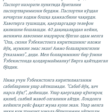
1080p
Паспорт назорати пунктида Британия
паспортларимизни бердим. Паспортни кўздан
кечирган ходим бошқа ҳамкасбини чақирди.
Хавотирга тушишди, қаерларгадир телефон
қилишни бошлашди. 40 дақиқалардан кейин,
менимча лавозими юқорироқ бўлган одам менга
“Опа, сизни Ўзбекистонга киритишнинг иложи
йўқ, мумкин эмас экан! Аммо болаларингизни
ўтказамиз”, деди. Мен болларимнинг бир ўзини
Ўзбекистонда қолдирмайманку! Бирга қайтадиган
бўлдик.
Нима учун Ўзбекистонга киритилмаганим
сабабларини улар айтишмади. “Сабаб йўқ, ҳеч
нарса йўқ!”, дейишди. Улар қаергадир қўнғироқ
қилиб, салбий жавоб олганини айтди. Лондонга
кейинги рейс фақат жума куни экан. Улар менга
икки кун транзит зонада бўлишимни айтишди.