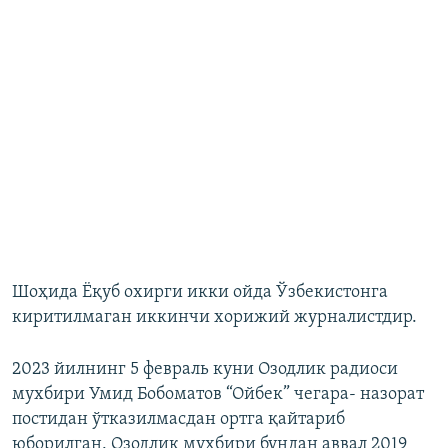
Шоҳида Ёқуб охирги икки ойда Ўзбекистонга
киритилмаган иккинчи хорижий журналистдир.
2023 йилнинг 5 февраль куни Озодлик радиоси
мухбири Умид Бобоматов “Ойбек” чегара- назорат
постидан ўтказилмасдан ортга қайтариб
юборилган. Озодлик мухбири бундан аввал 2019