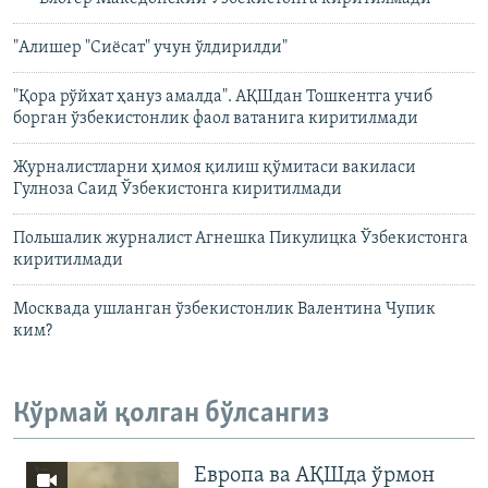
"Алишер "Сиëсат" учун ўлдирилди"
"Қора рўйхат ҳануз амалда". АҚШдан Тошкентга учиб
борган ўзбекистонлик фаол ватанига киритилмади
Журналистларни ҳимоя қилиш қўмитаси вакиласи
Гулноза Саид Ўзбекистонга киритилмади
Польшалик журналист Агнешка Пикулицка Ўзбекистонга
киритилмади
Москвада ушланган ўзбекистонлик Валентина Чупик
ким?
Кўрмай қолган бўлсангиз
Европа ва АҚШда ўрмон