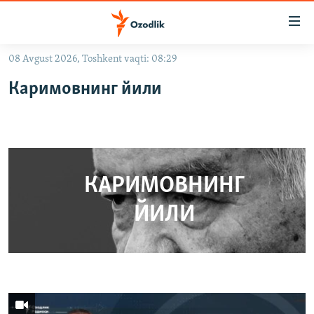
Линклар
Бош
мавзуларга
08 Avgust 2026, Toshkent vaqti: 08:29
ўтинг
OZODLIK SURISHTIRUVLARI
Асосий
Каримовнинг йили
OZODVIDEO
навигацияга
ўтинг
OZODARXIV
Қидиришга
ўтинг
На русском
КАРИМОВНИНГ
ИЖТИМОИЙ ТАРМОҚЛАР
ЙИЛИ
Озодлик бошқа тилларда