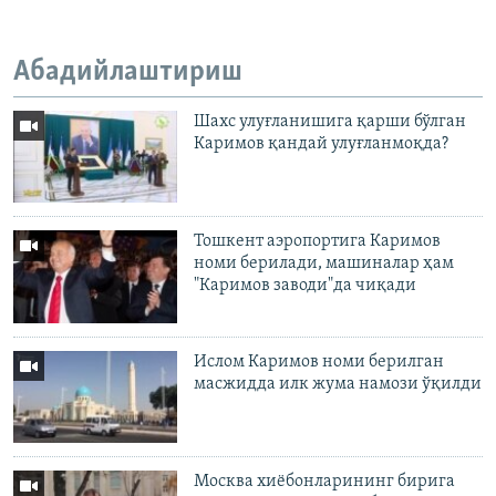
Абадийлаштириш
Шахс улуғланишига қарши бўлган
Каримов қандай улуғланмоқда?
Тошкент аэропортига Каримов
номи берилади, машиналар ҳам
"Каримов заводи"да чиқади
Ислом Каримов номи берилган
масжидда илк жума намози ўқилди
Москва хиёбонларининг бирига