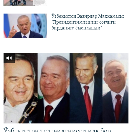
Ўзбекистон Вазирлар Маҳкамаси:
"Президентимизнинг соғлиги
бирданига ёмонлашди"
Ўзбекистон телевидениеси илк бор