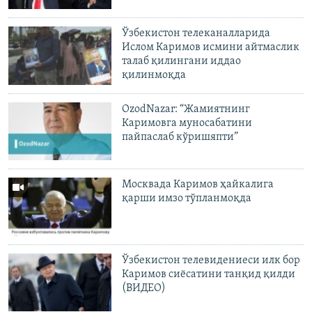
Ўзбекистон телеканалларида
Ислом Каримов исмини айтмаслик
талаб қилингани иддао
қилинмоқда
OzodNazar: “Жамиятнинг
Каримовга муносабатини
пайпаслаб кўришяпти”
Москвада Каримов ҳайкалига
қарши имзо тўпланмоқда
Ўзбекистон телевидениеси илк бор
Каримов сиёсатини танқид қилди
(ВИДЕО)