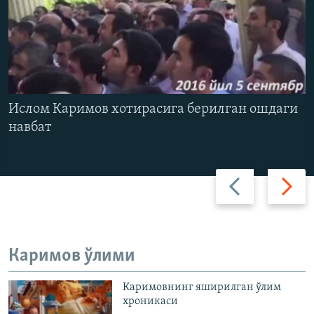
Ислом Каримов хотирасига берилган ошдаги
навбат
Олдинги
Кейинг
слайд
слайд
Каримов ўлими
Каримовнинг яширилган ўлим
хроникаси