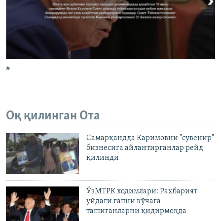
*
Оқ қилинган Ота
Самарқандда Каримовни "сувенир"
бизнесига айлантирганлар рейд
қилинди
ЎзМТРК ходимлари: Раҳбарият
уйдаги гапни кўчага
ташиганларни қидирмоқда