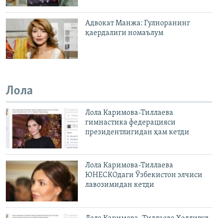
Адвокат Манжа: Гулноранинг
қаердалиги номаълум
Лола
Лола Каримова-Тиллаева
гимнастика федерацияси
президентлигидан ҳам кетди
Лола Каримова-Тиллаева
ЮНЕСКОдаги Ўзбекистон элчиси
лавозимидан кетди