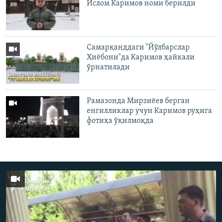
Ислом Каримов номи берилди
Самарқанддаги "Йўлбарслар
Хиёбони"да Каримов ҳайкали
ўрнатилади
Рамазонда Мирзиёев берган
eнгилликлар учун Каримов руҳига
фотиҳа ўқилмоқда