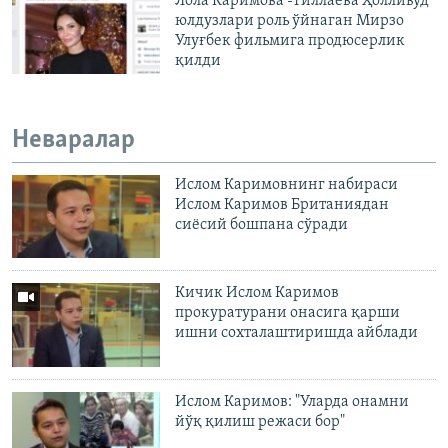
Лола Каримова -Тиллаева Ҳолливуд
юлдузлари роль ўйнаган Мирзо
Улуғбек фильмига продюсерлик
қилди
Неваралар
Ислом Каримовнинг набираси
Ислом Каримов Британиядан
сиёсий бошпана сўради
Кичик Ислом Каримов
прокуратурани онасига қарши
ишни сохталаштиришда айблади
Ислом Каримов: "Уларда онамни
йўқ қилиш режаси бор"