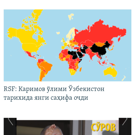
RSF: Каримов ўлими Ўзбекистон
тарихида янги саҳифа очди