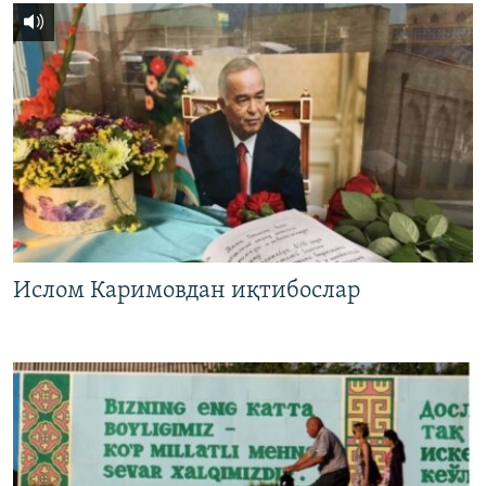
Ислом Каримовдан иқтибослар