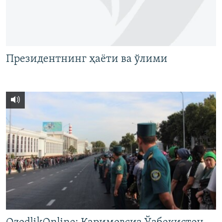
Президентнинг ҳаëти ва ўлими