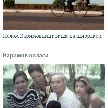
Ислом Каримовнинг ваъда ва шиорлари
Каримов оиласи