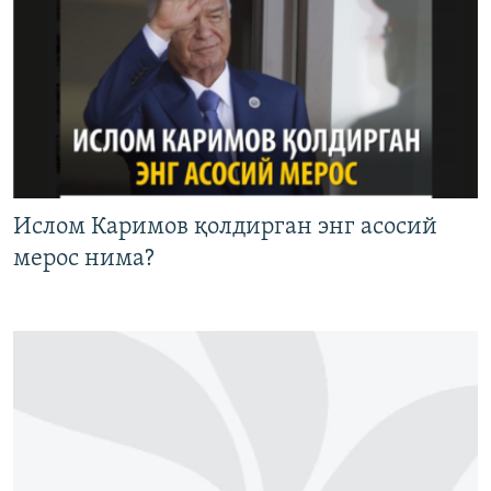
Ислом Каримов қолдирган энг асосий
мерос нима?