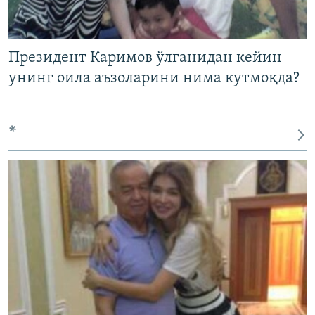
Президент Каримов ўлганидан кейин
унинг оила аъзоларини нима кутмоқда?
*