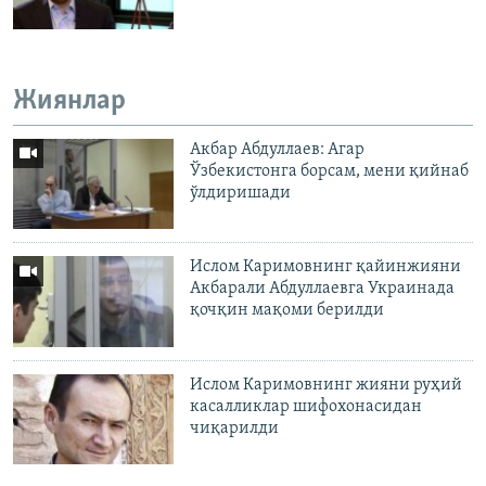
Жиянлар
Акбар Абдуллаев: Агар
Ўзбекистонга борсам, мени қийнаб
ўлдиришади
Ислом Каримовнинг қайинжияни
Акбарали Абдуллаевга Украинада
қочқин мақоми берилди
Ислом Каримовнинг жияни руҳий
касалликлар шифохонасидан
чиқарилди