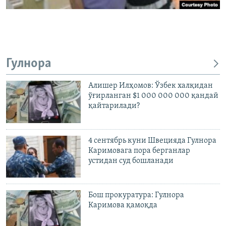
Гулнора
Алишер Илҳомов: Ўзбек халқидан
ўғирланган $1 000 000 000 қандай
қайтарилади?
4 сентябрь куни Швецияда Гулнора
Каримовага пора берганлар
устидан суд бошланади
Бош прокуратура: Гулнора
Каримова қамоқда