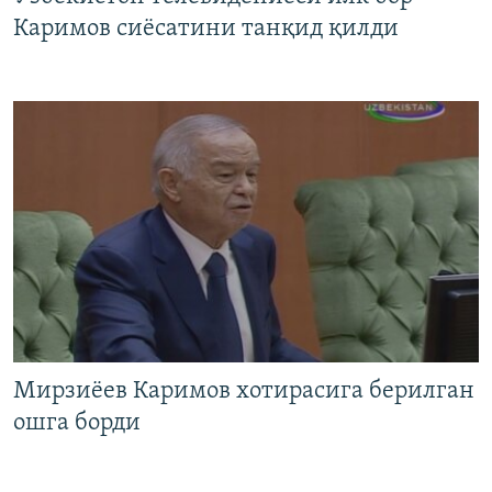
Каримов сиёсатини танқид қилди
Мирзиёев Каримов хотирасига берилган
ошга борди