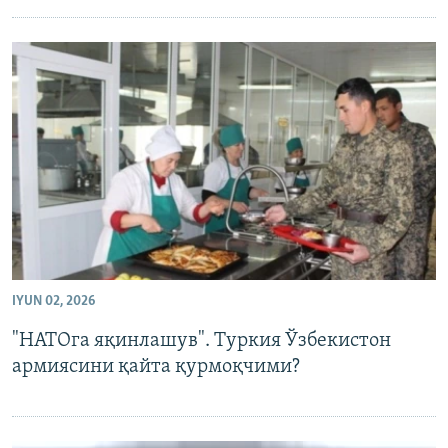
IYUN 02, 2026
"НАТОга яқинлашув". Туркия Ўзбекистон
армиясини қайта қурмоқчими?