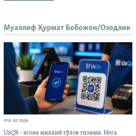
Муаллиф Ҳурмат Бобожон/Озодлик
IYUL 07, 2026
UzQR - ягона миллий тўлов тизими. Нега