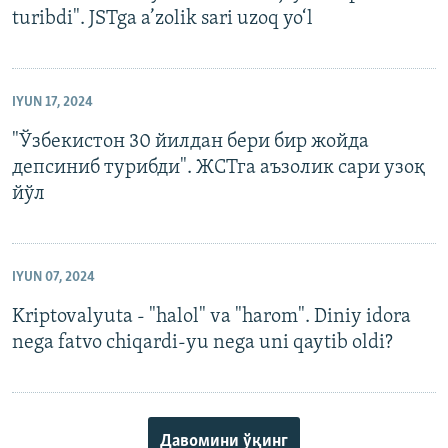
turibdi". JSTga a’zolik sari uzoq yo‘l
IYUN 17, 2024
"Ўзбекистон 30 йилдан бери бир жойда
депсиниб турибди". ЖСТга аъзолик сари узоқ
йўл
IYUN 07, 2024
Kriptovalyuta - "halol" va "harom". Diniy idora
nega fatvo chiqardi-yu nega uni qaytib oldi?
Давомини ўқинг