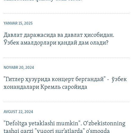
YANVAR 15, 2025
Давлат даражасида ва давлат ҳисобидан.
Ўзбек амалдорлари қандай дам олади?
NOYABR 20, 2024
"Гитлер ҳузурида концерт бергандай" - ўзбек
хонандалари Кремль саройида
AVGUST 22, 2024
"Defoltga yetaklashi mumkin". O‘zbekistonning
tashqi qarzi "yuqori sur’atlarda" o‘smoqda