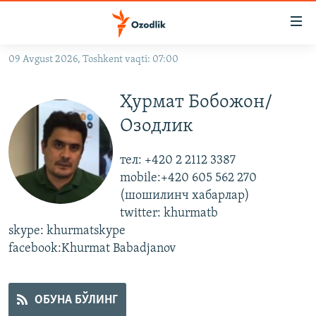
Линклар
Бош
мавзуларга
09 Avgust 2026, Toshkent vaqti: 07:00
ўтинг
OZODLIK SURISHTIRUVLARI
Асосий
Ҳурмат Бобожон/
OZODVIDEO
навигацияга
ўтинг
Озодлик
OZODARXIV
Қидиришга
ўтинг
тел: +420 2 2112 3387
На русском
mobile:+420 605 562 270
(шошилинч хабарлар)
ИЖТИМОИЙ ТАРМОҚЛАР
twitter: khurmatb
skype: khurmatskype
facebook:Khurmat Babadjanov
Озодлик бошқа тилларда
ОБУНА БЎЛИНГ