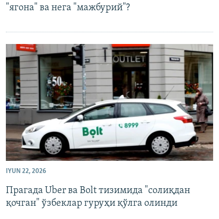
"ягона" ва нега "мажбурий"?
IYUN 22, 2026
Прагада Uber ва Bolt тизимида "солиқдан
қочган" ўзбеклар гуруҳи қўлга олинди