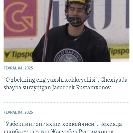
FEVRAL 04, 2025
"O‘zbekning eng yaxshi xokkeychisi". Chexiyada
shayba surayotgan Jasurbek Rustamxonov
FEVRAL 04, 2025
"Ўзбекнинг энг яхши хоккейчиси". Чехияда
шайба сураётган Жасурбек Рустамхонов