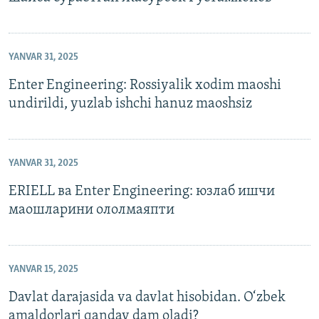
YANVAR 31, 2025
Enter Engineering: Rossiyalik xodim maoshi
undirildi, yuzlab ishchi hanuz maoshsiz
YANVAR 31, 2025
ERIELL ва Enter Engineering: юзлаб ишчи
маошларини ололмаяпти
YANVAR 15, 2025
Davlat darajasida va davlat hisobidan. O‘zbek
amaldorlari qanday dam oladi?