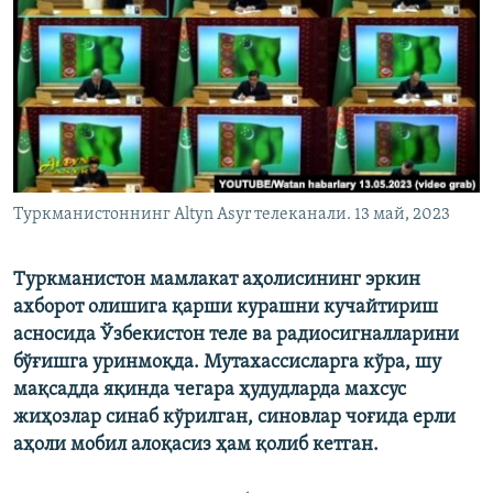
Туркманистоннинг Altyn Asyr телеканали. 13 май, 2023
Туркманистон мамлакат аҳолисининг эркин
ахборот олишига қарши курашни кучайтириш
асносида Ўзбекистон теле ва радиосигналларини
бўғишга уринмоқда. Мутахассисларга кўра, шу
мақсадда яқинда чегара ҳудудларда махсус
жиҳозлар синаб кўрилган, синовлар чоғида ерли
аҳоли мобил алоқасиз ҳам қолиб кетган.