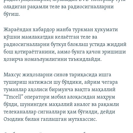
оладиган рақамли теле ва радиосигналларни
бўғиш.
Жараёндан хабардор манба туркман ҳукумати
қўшни мамлакатдан келаётган теле ва
радиосигналларни буткул блоклаш устида жиддий
бош қотираётганини, аммо бунга қачон эришиши
ҳозирча номаълумлигини таъкидлайди.
Махсус жиҳозларни синов тариқасида ишга
тушириш натижаси шу бўлдики, айрим чегара
туманлар аҳолиси бирмунча вақтга маҳаллий
“Tmcell” оператори мобил алоқасидан маҳрум
бўлди, шунингдек маҳаллий аналог ва рақамли
телеканаллар сигналлари ҳам бўғилди, дейди
Озодлик билан гаплашган мутахассис.