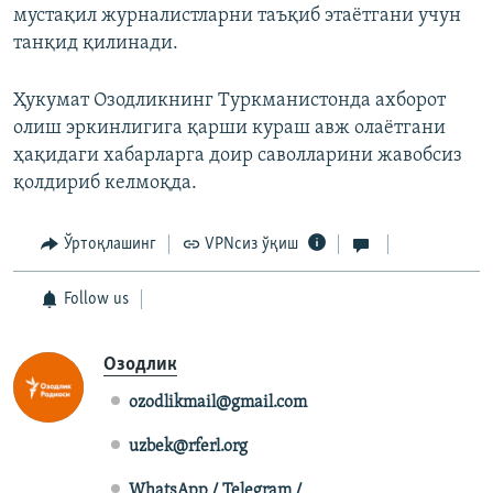
мустақил журналистларни таъқиб этаётгани учун
танқид қилинади.
Ҳукумат Озодликнинг Туркманистонда ахборот
олиш эркинлигига қарши кураш авж олаётгани
ҳақидаги хабарларга доир саволларини жавобсиз
қолдириб келмоқда.
Ўртоқлашинг
VPNсиз ўқиш
Follow us
Озодлик
ozodlikmail@gmail.com
uzbek@rferl.org
WhatsApp / Telegram /