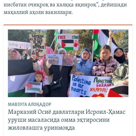
нисбатан очиқроқ ва халққа яқинроқ”, дейишади
маҳаллий аҳоли вакиллари.
МАВЗУГА АЛОҚАДОР
Марказий Осиё давлатлари Исроил-Ҳамас
уруши масаласида омма эҳтиросини
жиловлашга уринмоқда