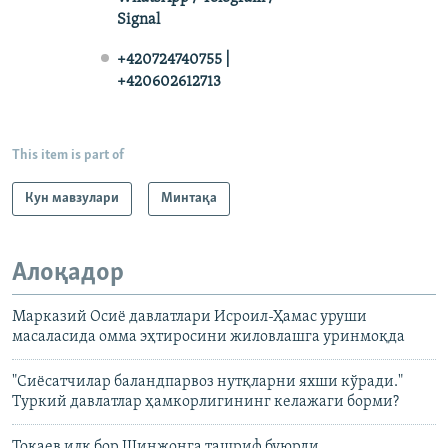
Signal
+420724740755 |
+420602612713
This item is part of
Кун мавзулари
Минтақа
Алоқадор
Марказий Осиё давлатлари Исроил-Ҳамас уруши
масаласида омма эҳтиросини жиловлашга уринмоқда
"Сиёсатчилар баландпарвоз нутқларни яхши кўради."
Туркий давлатлар ҳамкорлигининг келажаги борми?
Тоқаев илк бор Шинжонга ташриф буюрди