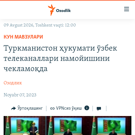
Линклар
Бош
мавзуларга
09 Avgust 2026, Toshkent vaqti: 12:00
ўтинг
OZODLIK SURISHTIRUVLARI
Асосий
КУН МАВЗУЛАРИ
OZODVIDEO
навигацияга
Туркманистон ҳукумати ўзбек
ўтинг
OZODARXIV
телеканаллари намойишини
Қидиришга
ўтинг
чекламоқда
На русском
Озодлик
ИЖТИМОИЙ ТАРМОҚЛАР
Noyabr 07, 2023
Ўртоқлашинг
VPNсиз ўқиш
Озодлик бошқа тилларда