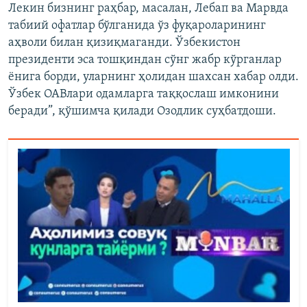
Лекин бизнинг раҳбар, масалан, Лебап ва Марвда
табиий офатлар бўлганида ўз фуқароларининг
аҳволи билан қизиқмаганди. Ўзбекистон
президенти эса тошқиндан сўнг жабр кўрганлар
ёнига борди, уларнинг ҳолидан шахсан хабар олди.
Ўзбек ОАВлари одамларга таққослаш имконини
беради”, қўшимча қилади Озодлик суҳбатдоши.