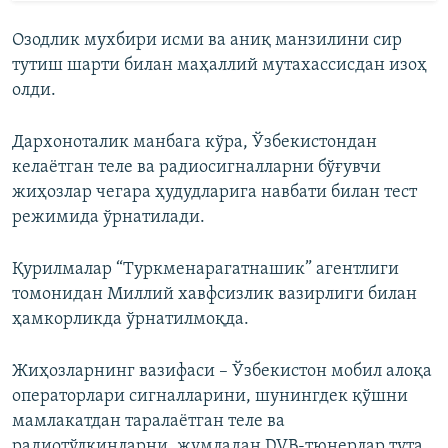
Озодлик мухбири исми ва аниқ манзилини сир
тутиш шарти билан маҳаллий мутахассисдан изоҳ
олди.
Дархоноталик манбага кўра, Ўзбекистондан
келаётган теле ва радиосигналларни бўғувчи
жиҳозлар чегара ҳудудларига навбати билан тест
режимида ўрнатилади.
Қурилмалар “Туркменарагатнашик” агентлиги
томонидан Миллий хавфсизлик вазирлиги билан
ҳамкорликда ўрнатилмоқда.
Жиҳозларнинг вазифаси – Ўзбекистон мобил алоқа
операторлари сигналларини, шунингдек қўшни
мамлакатдан таралаётган теле ва
радиотўлқинларни, жумладан DVB-тюнерлар тута