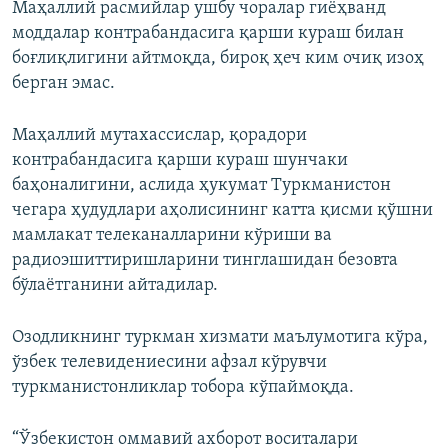
Маҳаллий расмийлар ушбу чоралар гиёҳванд
моддалар контрабандасига қарши кураш билан
боғлиқлигини айтмоқда, бироқ ҳеч ким очиқ изоҳ
берган эмас.
Маҳаллий мутахассислар, қорадори
контрабандасига қарши кураш шунчаки
баҳоналигини, аслида ҳукумат Туркманистон
чегара ҳудудлари аҳолисининг катта қисми қўшни
мамлакат телеканалларини кўриши ва
радиоэшиттиришларини тинглашидан безовта
бўлаётганини айтадилар.
Озодликнинг туркман хизмати маълумотига кўра,
ўзбек телевидениесини афзал кўрувчи
туркманистонликлар тобора кўпаймоқда.
“Ўзбекистон оммавий ахборот воситалари