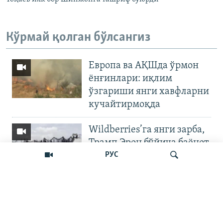
Кўрмай қолган бўлсангиз
Европа ва АҚШда ўрмон
ёнғинлари: иқлим
ўзгариши янги хавфларни
кучайтирмоқда
Wildberries’га янги зарба,
Трамп Эрон бўйича баёнот
қилди
РУС
OZODNEWS: Мирзиёев
Қирғизистонда —
Излаш
Чашмадан пенсия
битимигача | Украинага