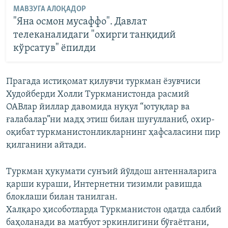
МАВЗУГА АЛОҚАДОР
"Яна осмон мусаффо". Давлат
телеканалидаги "охирги танқидий
кўрсатув" ёпилди
Прагада истиқомат қилувчи туркман ёзувчиси
Худойберди Холли Туркманистонда расмий
ОАВлар йиллар давомида нуқул “ютуқлар ва
ғалабалар”ни мадҳ этиш билан шуғулланиб, охир-
оқибат туркманистонликларнинг ҳафсаласини пир
қилганини айтади.
Туркман ҳукумати сунъий йўлдош антенналарига
қарши кураши, Интернетни тизимли равишда
блоклаши билан танилган.
Халқаро ҳисоботларда Туркманистон одатда салбий
баҳоланади ва матбуот эркинлигини бўғаётгани,