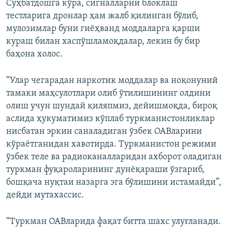
Суҳбатдошга кўра, сигналларни блоклаш
тестларига дронлар ҳам жалб қилинган бўлиб,
мулозимлар буни гиёҳванд моддаларга қарши
кураш билан хаспўшламоқдалар, лекин бу бир
баҳона холос.
“Улар чегарадан наркотик моддалар ва ноқонуний
тамаки маҳсулотлари олиб ўтилишининг олдини
олиш учун шундай қиляпмиз, дейишмоқда, бироқ
аслида ҳукуматимиз кўплаб туркманистонликлар
нисбатан эркин саналадиган ўзбек ОАВларини
кўраётганидан хавотирда. Туркманистон режими
ўзбек теле ва радиоканалларидан ахборот оладиган
туркман фуқароларининг дунёқараши ўзгариб,
бошқача нуқтаи назарга эга бўлишини истамайди”,
дейди мутахассис.
“Туркман ОАВларида фақат битта шахс улуғланади.