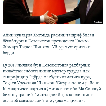
Айни кунларда Хитойда расмий ташриф билан
бўлиб турган Қозоғистон президенти Қасим-
Жомарт Тоқаев Шинжон-Уйғур мухториятига
борди.
Бу 2019 йилдан буён Қозоғистонга раҳбарлик
қилаётган сиёсатчининг мухтор ҳудудга илк
ташрифидир.Оқўрда матбуот хизматига кўра,
Тоқаев Урумчида Шинжон-Уйғур автоном райони
Компартияси партия қўмитаси котиби Ма Синжуй
билан учрашиб, “минтақавий ҳамкорликнинг
долзарб масалалари”ни муҳокама қилади.