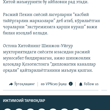
Хитой маъмурияти бу айбловни рад этади.
Расмий Пекин сиёсий лагерларни “касбий
тайёргарлик марказлари” деб атаб, кўрилаётган
чораларни “экстремизмга қарши кураш” важи
билан изоҳлаб келади.
Остона Хитойнинг Шинжон-Уйғур
мухториятидаги сиёсати юзасидан расмий
муносабат билдирмаган, аммо шинжонлик
қозоқлар Қозоғистонга “дипломатик каналлар
орқали” қайтарилаётганини маълум қилган.
Ўртоқлашинг
VPNсиз ўқиш
Follow us
ИЖТИМОИЙ ТАРМОҚЛАР