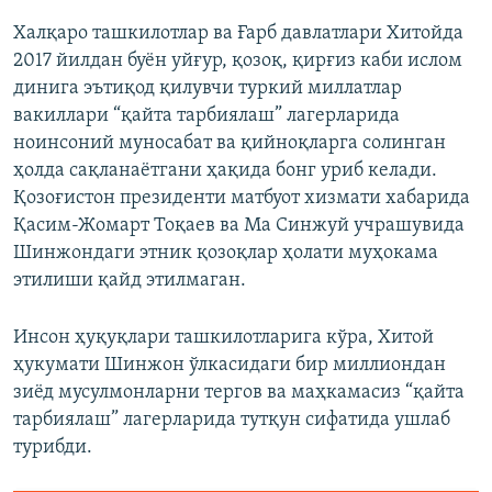
Халқаро ташкилотлар ва Ғарб давлатлари Хитойда
2017 йилдан буён уйғур, қозоқ, қирғиз каби ислом
динига эътиқод қилувчи туркий миллатлар
вакиллари “қайта тарбиялаш” лагерларида
ноинсоний муносабат ва қийноқларга солинган
ҳолда сақланаётгани ҳақида бонг уриб келади.
Қозоғистон президенти матбуот хизмати хабарида
Қасим-Жомарт Тоқаев ва Ма Синжуй учрашувида
Шинжондаги этник қозоқлар ҳолати муҳокама
этилиши қайд этилмаган.
Инсон ҳуқуқлари ташкилотларига кўра, Хитой
ҳукумати Шинжон ўлкасидаги бир миллиондан
зиёд мусулмонларни тергов ва маҳкамасиз “қайта
тарбиялаш” лагерларида тутқун сифатида ушлаб
турибди.