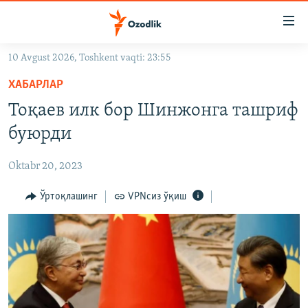
Линклар
Бош
мавзуларга
10 Avgust 2026, Toshkent vaqti: 23:55
ўтинг
OZODLIK SURISHTIRUVLARI
Асосий
ХАБАРЛАР
OZODVIDEO
навигацияга
Тоқаев илк бор Шинжонга ташриф
ўтинг
OZODARXIV
буюрди
Қидиришга
ўтинг
На русском
Oktabr 20, 2023
ИЖТИМОИЙ ТАРМОҚЛАР
Ўртоқлашинг
VPNсиз ўқиш
Озодлик бошқа тилларда