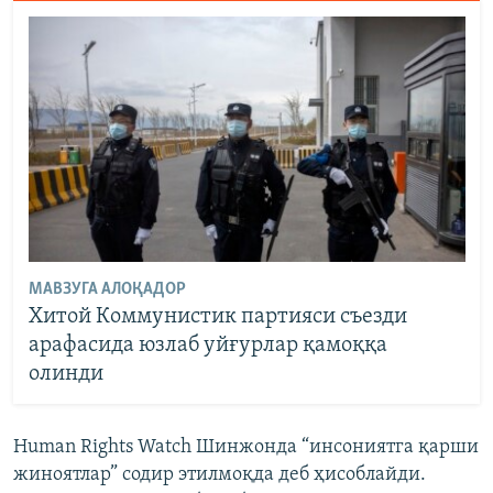
МАВЗУГА АЛОҚАДОР
Хитой Коммунистик партияси съезди
арафасида юзлаб уйғурлар қамоққа
олинди
Human Rights Watch Шинжонда “инсониятга қарши
жиноятлар” содир этилмоқда деб ҳисоблайди.