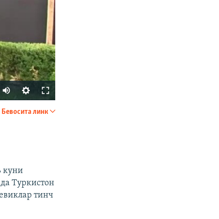
Бевосита линк
УЛАШИШ
ь куни
нда Туркистон
евиклар тинч
px
Кенглиги