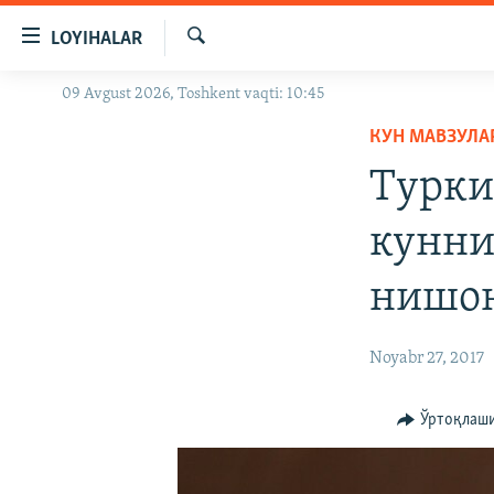
Линклар
LOYIHALAR
Бош
мавзуларга
Излаш
09 Avgust 2026, Toshkent vaqti: 10:45
OZODLIK SURISHTIRUVLARI
ўтинг
Асосий
КУН МАВЗУЛА
OZODVIDEO
навигацияга
Турки
OZODARXIV
ўтинг
Қидиришга
кунни
ўтинг
нишон
Noyabr 27, 2017
Ўртоқлаш