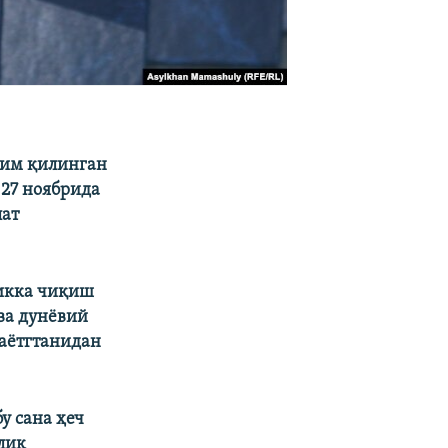
дим қилинган
 27 ноябрида
лат
ликка чиқиш
ва дунëвий
аëтгтанидан
у сана ҳеч
лик