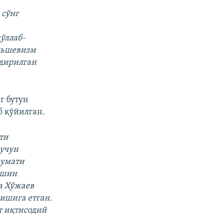
 сўнг
ўллаб-
ольшевизм
лдирилган
г бутун
б қўйилган.
ти
 учун
кумати
ўшин
а Хўжаев
ишига етган.
т иқтисодий