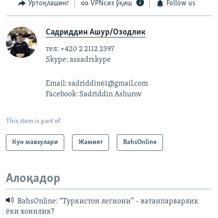
Ўртоқлашинг
VPNсиз ўқиш
Follow us
Садриддин Ашур/Озодлик
тел: +420 2 2112 2397
Skype: assadrskype
Email: sadriddin61@gmail.com
Facebook: Sadriddin Ashurov
This item is part of
Кун мавзулари
Жамият
BahsOnline
Алоқадор
BahsOnline: “Туркистон легиони” – ватанпарварлик
ёки хоинлик?