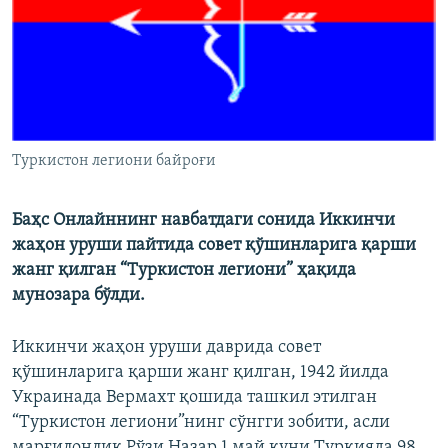
Туркистон легиони байроғи
Баҳс Онлайннинг навбатдаги сонида Иккинчи
жаҳон уруши пайтида совет қўшинларига қарши
жанг қилган “Туркистон легиони” ҳақида
мунозара бўлди.
Иккинчи жаҳон уруши даврида совет
қўшинларига қарши жанг қилган, 1942 йилда
Украинада Вермахт қошида ташкил этилган
“Туркистон легиони”нинг сўнгги зобити, асли
марғилонлик Рўзи Назар 1 май куни Туркияда 98