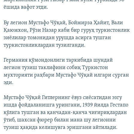
ёшида вафот этди.
Бу легион Мустафо Чўқай, Боймирза Ҳайит, Вали
Қаюмхон, Рўзи Назар каби бир гуруҳ туркистонлик
зиёлилар томонидан урушда асирга тушган
туркистонликлардан тузилганди.
Германия қўмондонлиги таркибида шундай
легион тузиш таклифини собиқ Туркистон
мухторияти раҳбари Мустафо Чўқай илгари сурган
эди.
Мустафо Чўқай Гитлернинг ёвуз сиёсатидан эзгу
ишда фойдаланишга урингани, 1939 йилда Гестапо
қўлига тушган ва қанчадан-қанча чиғириқлардан
ўтиб, шахсан фюрер билан мана шу легионни
тузиш ҳақида келишувга эришгани айтилади.