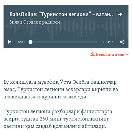
BahsOnline: “Туркистон легиони” – ватанпарварлик ёки хоинлик?
билан
Озодлик радиоси
Айни дамда медиа-манба мавжуд эмас
0:00
1:24:18
Бевосита линк
Бу келишувга мувофиқ Ўрта Осиёга фашистлар
эмас, Туркистон легиони аскарлари кириши ва
алоҳида давлат қуриши лозим эди.
Туркистон легиони раҳбарлари фашистларга
асирга тушган 260 минг туркистонликнинг
ҳаётини ҳам сақлаб қолганлиги айтилади.