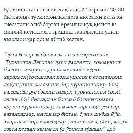
Бу легионнинг асосий мақсади, 20 асрнинг 20-30
йилларида туркистонликларга нисбатан қатағон
сиёсатини олиб борган Кремлни йўқ қилиш ва
миллий истиқлолга эришиш эканлигини унинг
аъзолари ҳар доим айтиб келган.
“Рўзи Назар ва бошқа ватандошларимизни
"Туркистон Легиони”даги фаолияти, коммунист
босқинчиларига қарши миллий озодлик
ҳаракати(большевик коммунистлар босмачилик
дейди)нинг давомини бир кўринишидир. Ўша
вақтларда рус босқинчилари Туркистонни босиб
олган 1870 йиллардан бошлаб босқинчиларга
қарши курашганлар, ҳаммаси юрагида ўти бор,
ватанпарвар, инсонлар бўлган, бунга шубҳа йўқ.
Уларни хозирги авлодлар тушиниши қийин, вақти
соати келади ҳаммаси ўз ўрнига тўшади”,
деб