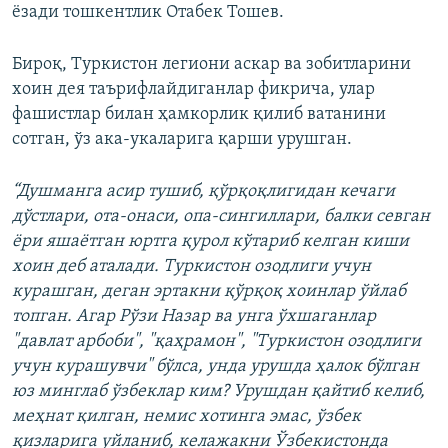
ёзади тошкентлик Отабек Тошев.
Бироқ, Туркистон легиони аскар ва зобитларини
хоин дея таърифлайдиганлар фикрича, улар
фашистлар билан ҳамкорлик қилиб ватанини
сотган, ўз ака-укаларига қарши урушган.
“Душманга асир тушиб, қўрқоқлигидан кечаги
дўстлари, ота-онаси, опа-сингиллари, балки севган
ёри яшаётган юртга қурол кўтариб келган киши
хоин деб аталади. Туркистон озодлиги учун
курашган, деган эртакни қўрқоқ хоинлар ўйлаб
топган. Агар Рўзи Назар ва унга ўхшаганлар
"давлат арбоби", "қаҳрамон", "Туркистон озодлиги
учун курашувчи" бўлса, унда урушда ҳалок бўлган
юз минглаб ўзбеклар ким? Урушдан қайтиб келиб,
меҳнат қилган, немис хотинга эмас, ўзбек
қизларига уйланиб, келажакни Ўзбекистонда