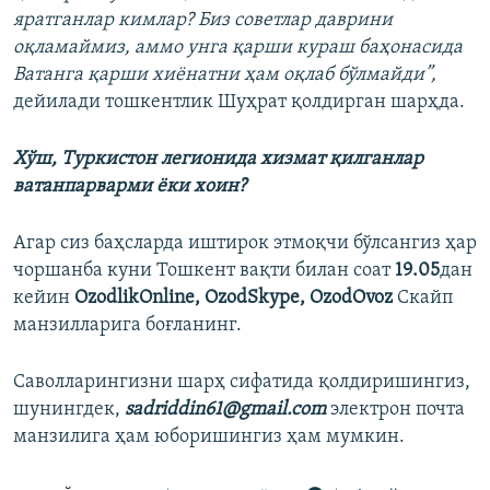
яратганлар кимлар? Биз советлар даврини
оқламаймиз, аммо унга қарши кураш баҳонасида
Ватанга қарши хиёнатни ҳам оқлаб бўлмайди”,
дейилади тошкентлик Шуҳрат қолдирган шарҳда.
Хўш, Туркистон легионида хизмат қилганлар
ватанпарварми ёки хоин?
Агар сиз баҳсларда иштирок этмоқчи бўлсангиз ҳар
чоршанба куни Тошкент вақти билан соат
19.05
дан
кейин
OzodlikOnline, OzodSkype, OzodOvoz
Скайп
манзилларига боғланинг.
Саволларингизни шарҳ сифатида қолдиришингиз,
шунингдек,
sadriddin61@gmail.com
электрон почта
манзилига ҳам юборишингиз ҳам мумкин.