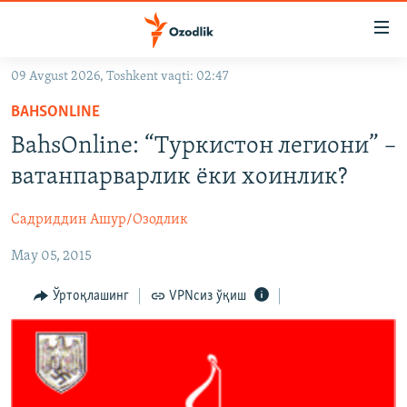
Линклар
Бош
мавзуларга
09 Avgust 2026, Toshkent vaqti: 02:47
ўтинг
OZODLIK SURISHTIRUVLARI
Асосий
BAHSONLINE
OZODVIDEO
навигацияга
BahsOnline: “Туркистон легиони” –
ўтинг
OZODARXIV
ватанпарварлик ёки хоинлик?
Қидиришга
ўтинг
На русском
Садриддин Ашур/Озодлик
May 05, 2015
ИЖТИМОИЙ ТАРМОҚЛАР
Ўртоқлашинг
VPNсиз ўқиш
Озодлик бошқа тилларда