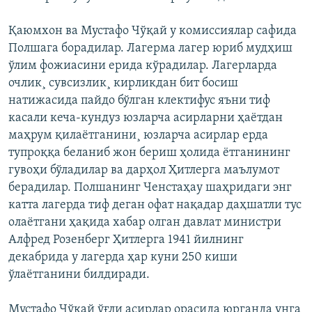
Қаюмхон ва Мустафо Чўқай у комиссиялар сафида
Полшага борадилар. Лагерма лагер юриб мудҳиш
ўлим фожиасини ерида кўрадилар. Лагерларда
очлик¸ сувсизлик¸ кирликдан бит босиш
натижасида пайдо бўлган клектифус яъни тиф
касали кеча-кундуз юзларча асирларни ҳаëтдан
маҳрум қилаëтганини¸ юзларча асирлар ерда
тупроққа беланиб жон бериш ҳолида ëтганининг
гувоҳи бўладилар ва дарҳол Ҳитлерга маълумот
берадилар. Полшанинг Ченстаҳау шаҳридаги энг
катта лагерда тиф деган офат нақадар даҳшатли тус
олаëтгани ҳақида хабар олган давлат министри
Алфред Розенберг Ҳитлерга 1941 йилнинг
декабрида у лагерда ҳар куни 250 киши
ўлаëтганини билдиради.
Мустафо Чўқай ўғли асирлар орасида юрганда унга