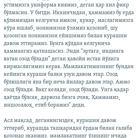
устимизга униформа киямиз¸ деган ҳар хил фикр
бўлмасин. У битди. Иккинчидан¸ ҳаммамиз бу ерда
қўлимиздан келгунча имкон¸ ҳунар¸ маслагимизга
кўра ишлаб¸ нонимизни ўзимиз қозониб¸ шу
қозонган нонимизни ейишимиз билан курашни
давом эттирамиз. Бунга қўлдан келгунича
ҳаммангиз қатнашасиз. Энди “эртага¸ индинга
ватан озод бўлади” деган ҳавойи истак йўлига
кирмаслигимиз керак. Мамлакатимизнинг бундан
кейинги кураши балки узун давом этар. Озод
бўлишлиги яна бир неча йиллар давом этар. Аммо
озод бўлади. Вақт келади¸ озод бўлади. Унга қадар
ҳаëтда бўлсак¸ дарвоза бизга очиқ. Ҳаммамиз¸
иншооллоҳ¸ етиб борамиз” деди.
Асл мақсад¸ деганингиздек¸ курашни давом
эттириб¸ курашда ташқаридан ëрдам билан ғалаба
қозонар эканмиз¸ мамлакатнинг ўзининг ичида