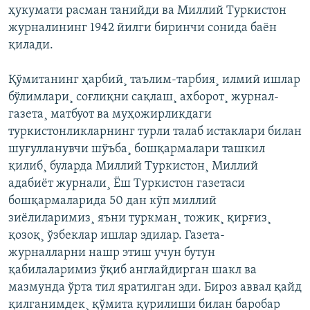
ҳукумати расман танийди ва Миллий Туркистон
журналининг 1942 йилги биринчи сонида баëн
қилади.
Қўмитанинг ҳарбий¸ таълим-тарбия¸ илмий ишлар
бўлимлари¸ соғлиқни сақлаш¸ ахборот¸ журнал-
газета¸ матбуот ва муҳожирликдаги
туркистонликларнинг турли талаб истаклари билан
шуғулланувчи шўъба¸ бошқармалари ташкил
қилиб¸ буларда Миллий Туркистон¸ Миллий
адабиëт журнали¸ Ëш Туркистон газетаси
бошқармаларида 50 дан кўп миллий
зиëлиларимиз¸ яъни туркман¸ тожик¸ қирғиз¸
қозоқ¸ ўзбеклар ишлар эдилар. Газета-
журналларни нашр этиш учун бутун
қабилаларимиз ўқиб англайдирган шакл ва
мазмунда ўрта тил яратилган эди. Бироз аввал қайд
қилганимдек¸ қўмита қурилиши билан баробар