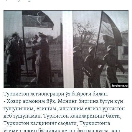
Туркистон легионерлари ўз байроғи билан.
- Ҳозир армоним йўқ. Менинг биргина бутун кун
тушунишим¸ ëзишим¸ ишлашим ëлғиз Туркистон
деб тушунаман. Туркистон халқларининг бахти¸
Туркистон халқининг саодати¸ Туркистонга
ўзимиз эркин бўлайлик деган фикрда дуода¸ ҳар