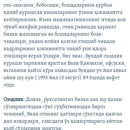
ота-онасини¸ бобосини¸ бошқаларини қурбон
қилиб курашган кишиларнинг ўзини ҳокимиятга
келтиришлик. Яъни мамлакатимизнинг ичида қон
тўкиб махфий равишда¸ очиқ равишда ҳаракат
билан жазоланган ва бошқаларнинг бола-
чақалари¸ ундан кейин қолган етишиб чиққан
кадрларимиз ҳокимиятга чиқиб уни идора
этишлари керак ўзлари¸ биз эмас. Бундай озодлик
кураши тарихини яратган Вали Қаюмхон¸ афсуски¸
ватанини қайта кўра олмасдан бундан уч йил аввал
айни шу кун ( 1993 йил 13 август) 89 ëшида вафот
этди.
Озодлик:
Домла¸ рухсатингиз билан ана шу ҳазин
сўзларингиздан сўнг суҳбатимиздан бироз
чекиниб¸ Вали отанинг ҳаëтлари сўнггида қилган
дил изҳорлари¸ олисдаги ўз ҳамюртларига айтган
қалб сўзларини эшитсак.