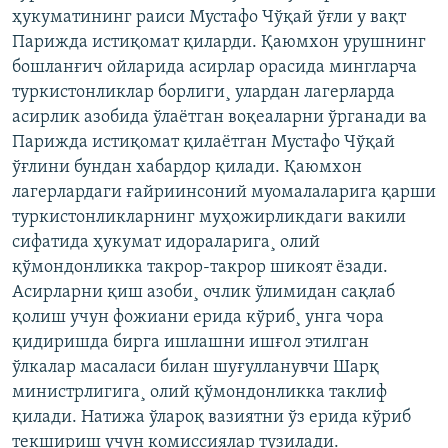
ҳукуматининг раиси Мустафо Чўқай ўғли у вақт
Парижда истиқомат қиларди. Қаюмхон урушнинг
бошланғич ойларида асирлар орасида мингларча
туркистонликлар борлиги¸ улардан лагерларда
асирлик азобида ўлаëтган воқеаларни ўрганади ва
Парижда истиқомат қилаëтган Мустафо Чўқай
ўғлини бундан хабардор қилади. Қаюмхон
лагерлардаги ғайриинсоний муомалаларига қарши
туркистонликларнинг муҳожирликдаги вакили
сифатида ҳукумат идораларига¸ олий
қўмондонликка такрор-такрор шикоят ëзади.
Асирларни қиш азоби¸ очлик ўлимидан сақлаб
қолиш учун фожиани ерида кўриб¸ унга чора
қидиришда бирга ишлашни ишғол этилган
ўлкалар масаласи билан шуғулланувчи Шарқ
министрлигига¸ олий қўмондонликка таклиф
қилади. Натижа ўлароқ вазиятни ўз ерида кўриб
текшириш учун комиссиялар тузилади.