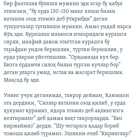
бир фантазия бўлиши мумкин эди агар бу қабул
этилсаки¸ “бу ерда 130-150 минг киши билан
ватанни озод этамиз деб ўтирибди” деган
тушунчалар туғилиши мумкин. Аммо ундай нарса
йўқ эди. Курашиш маъноси ичкаридаги курашга
сирли¸ махфий давом этаëтган курашга бу
тарафдан ундов беришлик¸ туртки беришлик¸ у
ерда уларни уйғотишлик. “Орқамизда куч бор.
Бизга ëрдамчи силоҳ билан турган кучлар бор”
деган уларга умид¸ истак ва жасорат беришлик.
Мақсад бу эди.
Унинг учун деганимда¸ такрор дейман¸ Қаюмхон
ота дердики¸ “Сизлар ватанни озод қилиб¸ у ерда
ҳукумат қурамиз¸ идора этамиз деб ақлингизга
келтирманг” деб ҳамма вақт такрорларди. “Биз
кирмаймиз” дерди. “Шу чегарага қадар бориб
томоша қилиб турамиз. Эшикни очиб "Киринглар!"