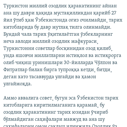
Туркистон миллий озодлик ҳаракатининг айнан
ана шу даври ҳақида мустақилликдан қарийб 27
йил ўтиб ҳам Ўзбекистонда оғиз очилмайди¸ тарих
китобларида бу давр мутлақ тилга олинмайди.
Бундай чала тарих ўқитилаëтган ўзбекларнинг
неча авлоди миллий озодлик мафкураси¸
Туркистонни советлар босқинидан озод қилиб¸
унда яшовчи миллатларни истиқлол ва истиқрорга
олиб чиқиш уринишлари 30-йилларда Чўлпон ва
Фитратлар билан бирга тупроққа кетди¸ битди¸
деган хато тасаввурда улғайди ва ҳамон
улғаймоқда.
Аммо аввалига совет¸ бугун эса Ўзбекистон тарих
китобларига киритилмаганига қарамай¸ бу
озодлик ҳаракатининг тарих юзидан ўчириб
бўлмайдиган саҳифалари мавжуд ва ана шу
саҳифаларни омон сақлаш илинжида Озодлик ўз