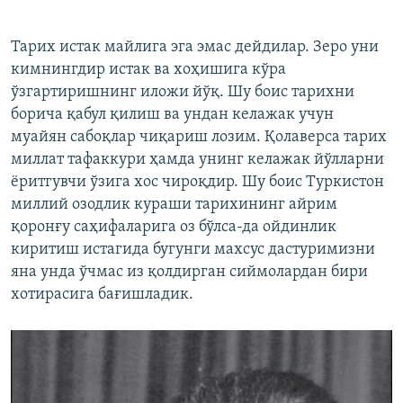
**************************************
Тарих истак майлига эга эмас дейдилар. Зеро уни
кимнингдир истак ва хоҳишига кўра
ўзгартиришнинг иложи йўқ. Шу боис тарихни
борича қабул қилиш ва ундан келажак учун
муайян сабоқлар чиқариш лозим. Қолаверса тарих
миллат тафаккури ҳамда унинг келажак йўлларни
ëритгувчи ўзига хос чироқдир. Шу боис Туркистон
миллий озодлик кураши тарихининг айрим
қоронғу саҳифаларига оз бўлса-да ойдинлик
киритиш истагида бугунги махсус дастуримизни
яна унда ўчмас из қолдирган сиймолардан бири
хотирасига бағишладик.