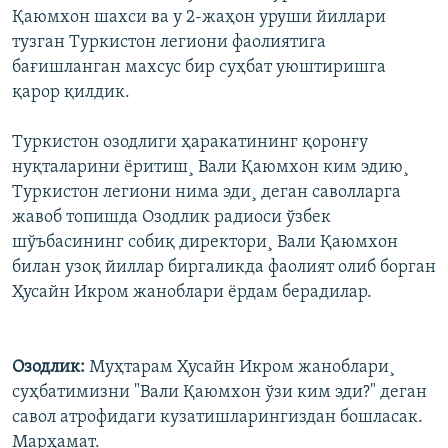
Қаюмхон шахси ва у 2-жаҳон уруши йиллари
тузган Туркистон легиони фаолиятига
бағишланган махсус бир суҳбат уюштиришга
қарор қилдик.
Туркистон озодлиги ҳаракатининг қоронғу
нуқталарини ëритиш¸ Вали Қаюмхон ким эдию¸
Туркистон легиони нима эди¸ деган саволларга
жавоб топишда Озодлик радиоси ўзбек
шўъбасининг собиқ директори¸ Вали Қаюмхон
билан узоқ йиллар биргаликда фаолият олиб борган
Ҳусайн Икром жаноблари ëрдам берадилар.
Озодлик:
Муҳтарам Ҳусайн Икром жаноблари¸
суҳбатимизни "Вали Қаюмхон ўзи ким эди?" деган
савол атрофидаги кузатишларингиздан бошласак.
Марҳамат.