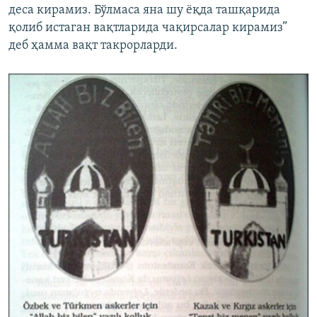
деса кирамиз. Бўлмаса яна шу ëқда ташқарида
қолиб истаган вақтларида чақирсалар кирамиз”
деб ҳамма вақт такрорларди.