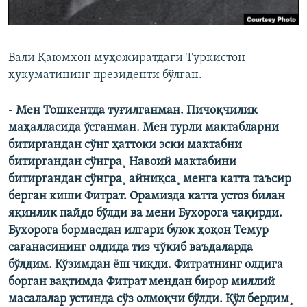
Вали Қаюмхон муҳожиратдаги Туркистон
ҳукуматининг президенти бўлган.
-
Мен Тошкентда туғилганман. Пичоқчилик
маҳалласида ўсганман. Мен турли мактабларни
битиргандан сўнг ҳаттоки эски мактабни
битиргандан сўнгра¸ Навоий мактабини
битиргандан сўнгра¸ айниқса¸ менга катта таъсир
берган киши Фитрат. Орамизда катта устоз билан
яқинлик пайдо бўлди ва мени Бухорога чақирди.
Бухорога бормасдан илгари буюк ҳоқон Темур
сағанасининг олдида тиз чўкиб ваъдаларда
бўлдим. Кўзимдан ëш чиқди. Фитратнинг олдига
борган вақтимда Фитрат мендан бирор миллий
масалалар устинда сўз олмоқчи бўлди. Қўл бердим¸