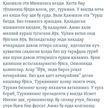
Қаюмхон ота Мюнхенга келди. Катта бир
тўпланиш бўлди қозоқ¸ рус¸ туркман. У вақтда неча
юз киши бор эди бу ерда. Вали Қаюмхон ота “Уруш
битди. Биз ғоямизга эришдик. Қиладиган
ишимизни қилдик¸ бу қадарлик. Аммо ҳали
миллий кураш тугагани йўқ. Чунки ватан озод
бўлгани йўқ. Ватандагилар энди нақадар
ичкаридан давом эттира олсалар¸ идеологик куч-
қувватни сақлаган ҳолда биз шу тарафдан туриб
яна шуни давом эттиришга ëрдам қиламиз. Буни
қилишни истаганларингиз бўлса¸ Олмонияда
қолинглар. Агар “Йўқ¸ энди бироз роҳат
кечирайлик. Биз ҳам ҳаëт кечирайлик” деган
кишилар бўлса¸ Туркиянинг ҳозир эшиги очиқ.
Туркия бизнинг ҳозир иккинчи ватанимиз. У ерга
бориб¸ Туркиянинг президенти у вақтда Исмет
Иненю эди¸ ерлашинглар. Бу сизлар учун¸ бизлар
учун буюк бир фурсат. Аммо бу ерда қолганлар