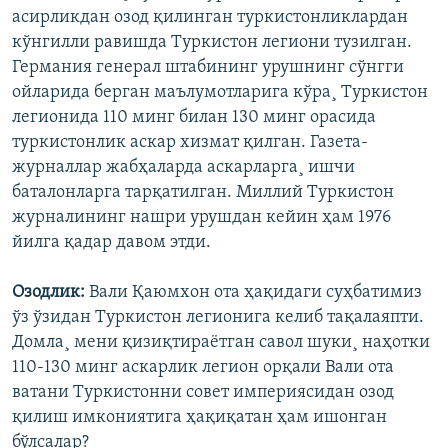
асирликдан озод қилинган туркистонликлардан
кўнгилли равишда Туркистон легиони тузилган.
Германия генерал штабининг урушнинг сўнгги
ойларида берган маълумотларига кўра¸ Туркистон
легионида 110 минг билан 130 минг орасида
туркистонлик аскар хизмат қилган. Газета-
журналлар жабҳаларда аскарларга¸ ишчи
баталонларга тарқатилган. Миллий Туркистон
журналининг нашри урушдан кейин ҳам 1976
йилга қадар давом этди.
Озодлик:
Вали Қаюмхон ота ҳақидаги суҳбатимиз
ўз ўзидан Туркистон легионига келиб тақалаяпти.
Домла¸ мени қизиқтираëтган савол шуки¸ наҳотки
110-130 минг аскарлик легион орқали Вали ота
ватани Туркистонни совет империясидан озод
қилиш имкониятига ҳақиқатан ҳам ишонган
бўлсалар?