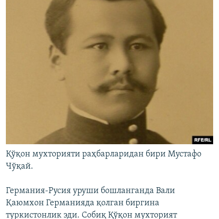
Қўқон мухторияти раҳбарларидан бири Мустафо
Чўқай.
Германия-Русия уруши бошланганда Вали
Қаюмхон Германияда қолган биргина
туркистонлик эди. Собиқ Қўқон мухторият