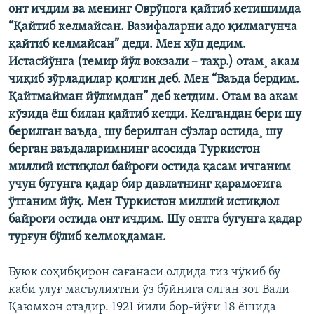
онт ичдим ва менинг Оврўпога қайтиб кетишимда
“Қайтиб келмайсан. Вазифаларни адо қилмагунча
қайтиб келмайсан” деди. Мен хўп дедим.
Истасйўнга (темир йўл вокзали – таҳр.) отам¸ акам
чиқиб зўрладилар қолгин деб. Мен “Ваъда бердим.
Қайтмайман йўлимдан” деб кетдим. Отам ва акам
кўзида ëш билан қайтиб кетди. Келгандан бери шу
берилган ваъда¸ шу берилган сўзлар остида¸ шу
берган ваъдаларимнинг асосида Туркистон
миллий истиқлол байроғи остида қасам ичганим
учун бугунга қадар бир давлатнинг қарамоғига
ўтганим йўқ. Мен Туркистон миллий истиқлол
байроғи остида онт ичдим. Шу онтга бугунга қадар
турғун бўлиб келмоқдаман.
Буюк соҳибқирон сағанаси олдида тиз чўкиб бу
каби улуғ масъулиятни ўз бўйнига олган зот Вали
Қаюмхон отадир. 1921 йили бор-йўғи 18 ëшида