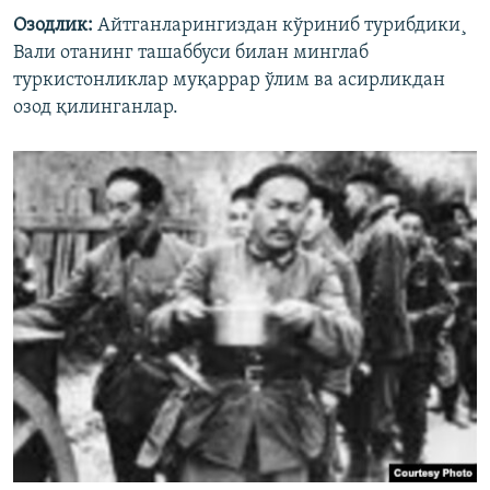
Озодлик:
Айтганларингиздан кўриниб турибдики¸
Вали отанинг ташаббуси билан минглаб
туркистонликлар муқаррар ўлим ва асирликдан
озод қилинганлар.