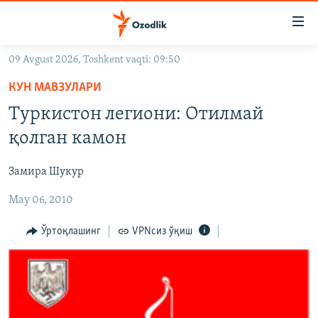
Линклар
Бош
мавзуларга
09 Avgust 2026, Toshkent vaqti: 09:50
ўтинг
OZODLIK SURISHTIRUVLARI
Асосий
КУН МАВЗУЛАРИ
OZODVIDEO
навигацияга
Туркистон легиони: Отилмай
ўтинг
OZODARXIV
қолган камон
Қидиришга
ўтинг
На русском
Замира Шукур
May 06, 2010
ИЖТИМОИЙ ТАРМОҚЛАР
Ўртоқлашинг
VPNсиз ўқиш
Озодлик бошқа тилларда