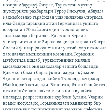
нозири Абдурауф Фитрат¸ Туркистон мухтор
жумҳурияти раҳбарлари Турор Рисқулов¸ Абдулла
Раҳимбоевлар тарафидан ўша йилларда Оврупода
илм-фанда тараққий этган Германияга ўқишга
юборилган 70 нафарга яқин туркистонлик
талабалардан бири эди. Қаюмхон Берлин
университетининг Зироат ва қисқа вақтдан сўнгра
Сиëсий фанлар факултетини тугатиб¸ ҳар иккисида
ҳам давлат имтиҳонини қозонади. Германия
матбуотида ишлаб¸ Туркистоннинг миллий
масалаларига оид мақолалар ëзишга бошлайди.
Қаюмхон билан бирга ўқиганлардан кўплари
ўқишни битиргандан кейин Туркияда муҳожир
бўлиб қолиб кетишади. Ватанга қайтган беш йигит¸
икки аëл Сталин шахсига сиғиниш кучайган
йилларда репрессиянинг қурбони бўлади. Уларни
немис жосуслари¸ Германиядаги қандайдир бир
миллатчилик ташкилотининг аъзолари сифатида