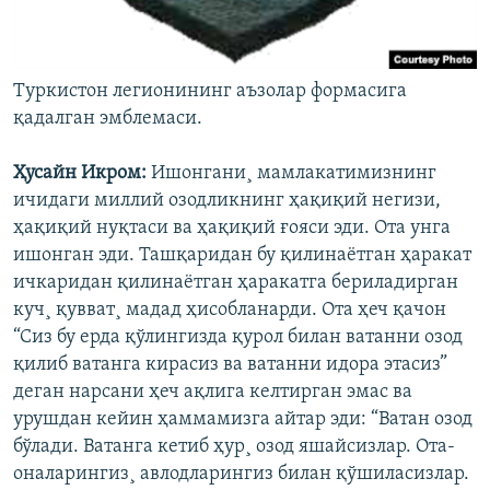
Туркистон легионининг аъзолар формасига
қадалган эмблемаси.
Ҳусайн Икром:
Ишонгани¸ мамлакатимизнинг
ичидаги миллий озодликнинг ҳақиқий негизи,
ҳақиқий нуқтаси ва ҳақиқий ғояси эди. Ота унга
ишонган эди. Ташқаридан бу қилинаëтган ҳаракат
ичкаридан қилинаëтган ҳаракатга бериладирган
куч¸ қувват¸ мадад ҳисобланарди. Ота ҳеч қачон
“Сиз бу ерда қўлингизда қурол билан ватанни озод
қилиб ватанга кирасиз ва ватанни идора этасиз”
деган нарсани ҳеч ақлига келтирган эмас ва
урушдан кейин ҳаммамизга айтар эди: “Ватан озод
бўлади. Ватанга кетиб ҳур¸ озод яшайсизлар. Ота-
оналарингиз¸ авлодларингиз билан қўшиласизлар.