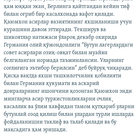
ҳам юққан экан¸ Берлинга қайтгандан кейин тиф
билан оғриб бир касалхонада вафот қилади.
Қаюмхон асирлар вазиятининг яхшиланиши учун
курашини давом эттиради. Текширув ва
шикоятлар натижаси ўлароқ декабр охирида
Германия олий қўмондонлиги “Бутун лагерлардаги
совет асирлари озиқ-овқат билан муайян
белгиланган нормада таъминлансин. Уларнинг
соғлиғига эътибор берилсин” деб буйруқ чиқаради.
Қисқа вақтда яхши ташкилотчилик қобилияти
билан Германия ҳукумати ва аскарий
доираларнинг ишончини қозонган Қаюмхон энди
мингларча асир туркистонликларни очлик¸
касаллик ва ўлим хавфидан тамом қутқариб уларни
бутунлай озод қилиш билан улардан турли ишларда
фойдаланишни таклиф ва талаб қилади ва бу
мақсадига ҳам эришади.