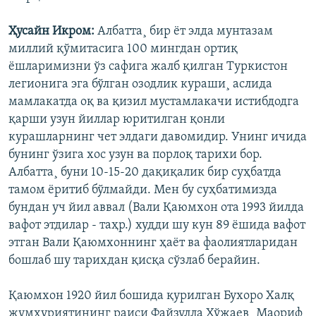
Ҳусайн Икром:
Албатта¸ бир ëт элда мунтазам
миллий қўмитасига 100 мингдан ортиқ
ëшларимизни ўз сафига жалб қилган Туркистон
легионига эга бўлган озодлик кураши¸ аслида
мамлакатда оқ ва қизил мустамлакачи истибдодга
қарши узун йиллар юритилган қонли
курашларнинг чет элдаги давомидир. Унинг ичида
бунинг ўзига хос узун ва порлоқ тарихи бор.
Албатта¸ буни 10-15-20 дақиқалик бир суҳбатда
тамом ëритиб бўлмайди. Мен бу суҳбатимизда
бундан уч йил аввал (Вали Қаюмхон ота 1993 йилда
вафот этдилар - таҳр.) худди шу кун 89 ëшида вафот
этган Вали Қаюмхоннинг ҳаëт ва фаолиятларидан
бошлаб шу тарихдан қисқа сўзлаб берайин.
Қаюмхон 1920 йил бошида қурилган Бухоро Халқ
жумҳуриятининг раиси Файзулла Хўжаев¸ Маориф