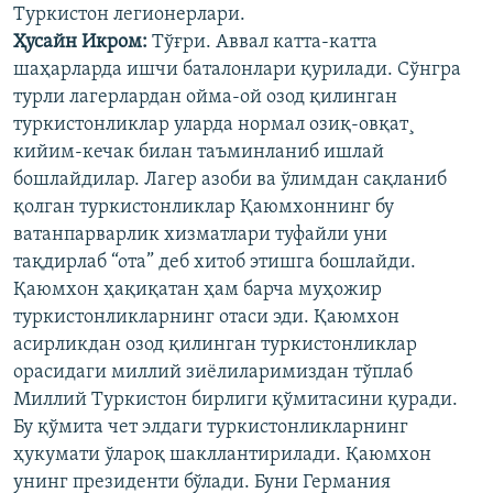
Туркистон легионерлари.
Ҳусайн Икром:
Тўғри. Аввал катта-катта
шаҳарларда ишчи баталонлари қурилади. Сўнгра
турли лагерлардан ойма-ой озод қилинган
туркистонликлар уларда нормал озиқ-овқат¸
кийим-кечак билан таъминланиб ишлай
бошлайдилар. Лагер азоби ва ўлимдан сақланиб
қолган туркистонликлар Қаюмхоннинг бу
ватанпарварлик хизматлари туфайли уни
тақдирлаб “ота” деб хитоб этишга бошлайди.
Қаюмхон ҳақиқатан ҳам барча муҳожир
туркистонликларнинг отаси эди. Қаюмхон
асирликдан озод қилинган туркистонликлар
орасидаги миллий зиëлиларимиздан тўплаб
Миллий Туркистон бирлиги қўмитасини қуради.
Бу қўмита чет элдаги туркистонликларнинг
ҳукумати ўлароқ шакллантирилади. Қаюмхон
унинг президенти бўлади. Буни Германия