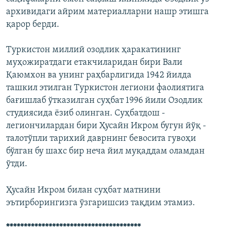
архивидаги айрим материалларни нашр этишга
қарор берди.
Туркистон миллий озодлик ҳаракатининг
муҳожиратдаги етакчиларидан бири Вали
Қаюмхон ва унинг раҳбарлигида 1942 йилда
ташкил этилган Туркистон легиони фаолиятига
бағишлаб ўтказилган суҳбат 1996 йили Озодлик
студиясида ëзиб олинган. Суҳбатдош -
легиончилардан бири Ҳусайн Икром бугун йўқ -
талотўпли тарихий даврнинг бевосита гувоҳи
бўлган бу шахс бир неча йил муқаддам оламдан
ўтди.
Ҳусайн Икром билан суҳбат матнини
эътирборингизга ўзгаришсиз тақдим этамиз.