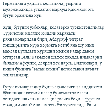
Германияга ўқишга келганича¸ умрини
муҳожирликда ўтказган марҳум Қаюмхон ота
бугун орамизда йўқ.
Хўш¸ бугунги ўзбеклар¸ қолаверса туркистонликлар
Туркистон миллий озодлик ҳаракати
раҳнамоларидан бири¸ Абдурауф Фитрат
топшириғига кўра хорижга кетиб ана шу олий
мақсад йўлидаги курашни имкон қадар давом
эттирган Вали Қаюмхон шахси ҳақида нималарни
билади? Афсуски¸ деярли ҳеч нарса. Билганлари¸ у
киши бўйнига “ватан хоини” деган тавқи лаънат
осилганидир.
Бугун кимларгадир ëқиш-ëқмаслиги ва зиддиятли
бўлишидан қатъий назар бу лаънат тамғаси
остидаги шахснинг асл қиëфасига боқиш фурсати
етмадимикан? Ана шу эҳтиëж турткисида Вали