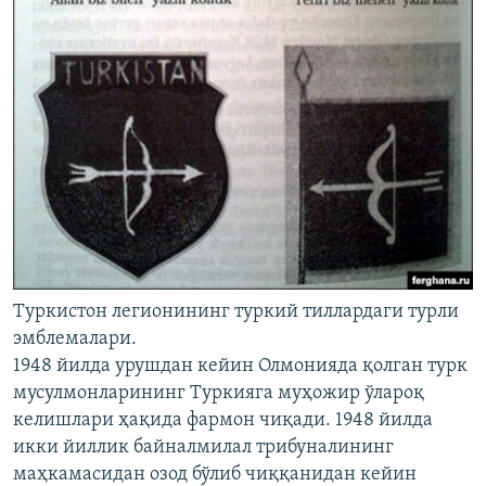
Туркистон легионининг туркий тиллардаги турли
эмблемалари.
1948 йилда урушдан кейин Олмонияда қолган турк
мусулмонларининг Туркияга муҳожир ўлароқ
келишлари ҳақида фармон чиқади. 1948 йилда
икки йиллик байналмилал трибуналининг
маҳкамасидан озод бўлиб чиққанидан кейин