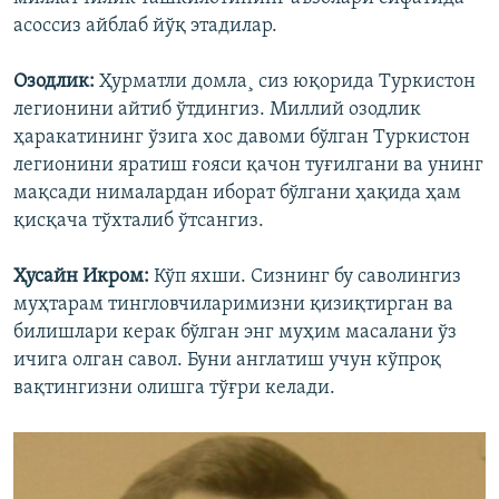
асоссиз айблаб йўқ этадилар.
Озодлик:
Ҳурматли домла¸ сиз юқорида Туркистон
легионини айтиб ўтдингиз. Миллий озодлик
ҳаракатининг ўзига хос давоми бўлган Туркистон
легионини яратиш ғояси қачон туғилгани ва унинг
мақсади нималардан иборат бўлгани ҳақида ҳам
қисқача тўхталиб ўтсангиз.
Ҳусайн Икром:
Кўп яхши. Сизнинг бу саволингиз
муҳтарам тингловчиларимизни қизиқтирган ва
билишлари керак бўлган энг муҳим масалани ўз
ичига олган савол. Буни англатиш учун кўпроқ
вақтингизни олишга тўғри келади.