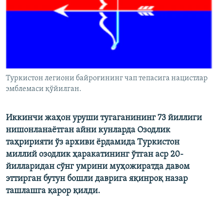
Туркистон легиони байроғининг чап тепасига нацистлар
эмблемаси қўйилган.
Иккинчи жаҳон уруши тугаганининг 73 йиллиги
нишонланаëтган айни кунларда Озодлик
таҳририяти ўз архиви ëрдамида Туркистон
миллий озодлик ҳаракатининг ўтган аср 20-
йилларидан сўнг умрини муҳожиратда давом
эттирган бутун бошли даврига яқинроқ назар
ташлашга қарор қилди.