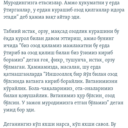
Муродингизга етасизлар. Аммо ҳукуматни у ерда
ўтирганлар¸ у ердан курашиб озод қилганлар идора
этади” деб ҳамма вақт айтар эди.
Табиий истак¸ орзу¸ мақсад озодлик курашини бу
ëқда қурол билан давом эттириш¸ аммо бунинг
ичида “биз озод қиламиз мамлакатни бу ерда
ўтириб ва озод қилиш билан биз ўзимиз кириб
борамиз” деган ғоя¸ фикр¸ тушунча¸ истак¸ орзу
бўлмаган. Ҳаммамизда, масалан, шу ерда
қатнашганларда “Иншооллоҳ бир йўл билан озод
бўлсинда ватанга кириб борайлик. Ватанимизни
кўрайлик. Бола-чақаларимиз¸ ота-оналаримиз
билан қовушайлик. Ватанимиз ҳур бўлсин¸ озод
бўлсин. У замон муродимизга етган бўламиз” деган
умид бор эди.
Деганингиз кўп яхши нарса¸ кўп яхши савол. Бу