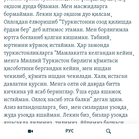
оқшом дуода бўламан. Мен масжидларга
бормайман. Лекин ҳар оқшом дуо қилсам¸
Оллоҳдан ëлворишиб “Туркистонни озод қилишда
ëрдам бер” деб илтимос этаман. Мен борлиғимла
юртга боғланиб қолган кишиман. Табиий¸
юртимни кўрмоқ истайман. Ҳар замонда
туркистонликларга “Мамлакатга келгандан кейин¸
менга Миллий Туркистон бирлиги қўмитаси
ҳисоботини бергандан кейин¸ мен ишдан
чекилиб¸ қўмита ишдан чекилади. Халқ истаган
давлатни қурсин. Менга олти ой даврда битта
кичкина уй ясаб беринглар. Ўша ерда яшамоқ
истайман. Оллоҳ насиб этса балки” деган эдим.
Азиз ватандошларга¸ биз¸ мен сизлардан узоқда¸
жуда узоқда яшайман. Лекин биз¸ бизлар узоқда
яшасакда дилимиз¸ тилимиз¸ йўлимиз барчаси
сизлар билан бирликда. Яъни Туркистон эркинлик
РУС
йўлида бирдир.