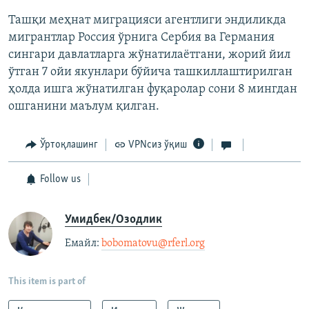
Ташқи меҳнат миграцияси агентлиги эндиликда
мигрантлар Россия ўрнига Сербия ва Германия
сингари давлатларга жўнатилаётгани, жорий йил
ўтган 7 ойи якунлари бўйича ташкиллаштирилган
ҳолда ишга жўнатилган фуқаролар сони 8 мингдан
ошганини маълум қилган.
Ўртоқлашинг
VPNсиз ўқиш
Follow us
Умидбек/Озодлик
Емайл: ​
bobomatovu@rferl.org
​
This item is part of