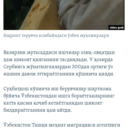
Бодринг терувчи комбайндаги ўзбек муҳожирлари
Вазирлик мутасаддиси ишчилар озиқ-овқатдан
ҳам шикоят қилганини тасдиқлади. У ҳозирда
Сербияга жўнатилганлардан 300дан ортиғи ўз
ишини давом эттираётганини қўшимча қилди.
Суҳбатдош кўпинча иш берувчилар шартнома
бўйича Ўзбекистондан ишга бораётганларнинг
катта қисми қочиб кетаётганидан шикоят
билдираётганини ҳам айтди.
Ўзбекистон Ташқи меҳнат миграцияси агентлиги