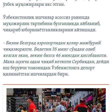
ўзбек муҳожирлари акс этган.
Ўзбекистонлик ишчилар асоссиз равишда
муҳожирлик тартибини бузганликда айбланиб,
чиқариб юборилаётганликларини айтишади.
- Бизни Белград аэропортидан ҳозир мажбурий
чиқазворяпти. Билетни 35 минг сўмдан олиб
келган экан, лекин бизга 46 мингдан ҳисоблаяпти.
Мана шунча одам чиқиб кетяпти Сербиядан
, дейди
иш берувчи томонидан Ўзбекистонга депорт
қилинаётган ишчилардан бири.