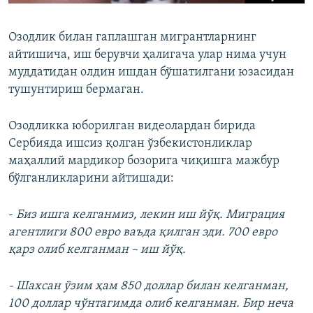
Озодлик билан гаплашган мигрантларнинг
айтишича, иш берувчи ҳалигача улар нима учун
муддатидан олдин ишдан бўшатилгани юзасидан
тушунтириш бермаган.
Озодликка юборилган видеолардан бирида
Сербияда ишсиз қолган ўзбекистонликлар
маҳаллий мардикор бозорига чиқишга мажбур
бўлганликларини айтишади:
-
Биз ишга келганмиз, лекин иш йўқ. Миграция
агентлиги 800 евро ваъда қилган эди. 700 евро
қарз олиб келганман – иш йўқ.
- Шахсан ўзим ҳам 850 доллар билан келганман,
100 доллар чўнтагимда олиб келганман. Бир неча