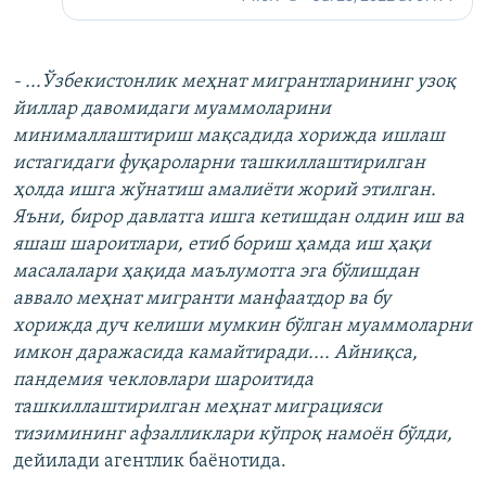
- ...Ўзбекистонлик меҳнат мигрантларининг узоқ
йиллар давомидаги муаммоларини
минималлаштириш мақсадида хорижда ишлаш
истагидаги фуқароларни ташкиллаштирилган
ҳолда ишга жўнатиш амалиёти жорий этилган.
Яъни, бирор давлатга ишга кетишдан олдин иш ва
яшаш шароитлари, етиб бориш ҳамда иш ҳақи
масалалари ҳақида маълумотга эга бўлишдан
аввало меҳнат мигранти манфаатдор ва бу
хорижда дуч келиши мумкин бўлган муаммоларни
имкон даражасида камайтиради.... Айниқса,
пандемия чекловлари шароитида
ташкиллаштирилган меҳнат миграцияси
тизимининг афзалликлари кўпроқ намоён бўлди,
дейилади агентлик баёнотида.