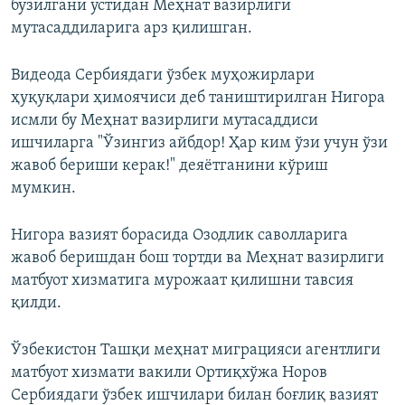
бузилгани устидан Меҳнат вазирлиги
мутасаддиларига арз қилишган.
Видеода Сербиядаги ўзбек муҳожирлари
ҳуқуқлари ҳимоячиси деб таништирилган Нигора
исмли бу Меҳнат вазирлиги мутасаддиси
ишчиларга "Ўзингиз айбдор! Ҳар ким ўзи учун ўзи
жавоб бериши керак!" деяётганини кўриш
мумкин.
Нигора вазият борасида Озодлик саволларига
жавоб беришдан бош тортди ва Меҳнат вазирлиги
матбуот хизматига мурожаат қилишни тавсия
қилди.
Ўзбекистон Ташқи меҳнат миграцияси агентлиги
матбуот хизмати вакили Ортиқхўжа Норов
Сербиядаги ўзбек ишчилари билан боғлиқ вазият