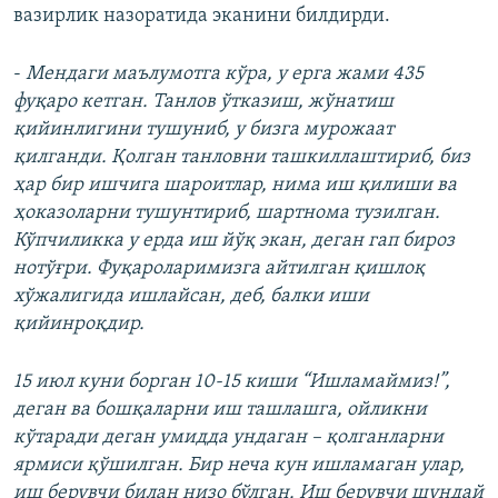
вазирлик назоратида эканини билдирди.
-
Мендаги маълумотга кўра, у ерга жами 435
фуқаро кетган. Танлов ўтказиш, жўнатиш
қийинлигини тушуниб, у бизга мурожаат
қилганди. Қолган танловни ташкиллаштириб, биз
ҳар бир ишчига шароитлар, нима иш қилиши ва
ҳоказоларни тушунтириб, шартнома тузилган.
Кўпчиликка у ерда иш йўқ экан, деган гап бироз
нотўғри. Фуқароларимизга айтилган қишлоқ
хўжалигида ишлайсан, деб, балки иши
қийинроқдир.
15 июл куни борган 10-15 киши “Ишламаймиз!”,
деган ва бошқаларни иш ташлашга, ойликни
кўтаради деган умидда ундаган – қолганларни
ярмиси қўшилган. Бир неча кун ишламаган улар,
иш берувчи билан низо бўлган. Иш берувчи шундай