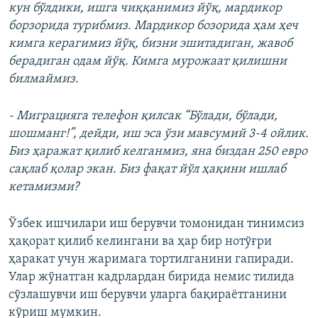
кун бўлдики, ишга чиққанимиз йўқ, мардикор
борзорида турибмиз. Мардикор бозорида ҳам ҳеч
кимга керагимиз йўқ, бизни эшитадиган, жавоб
берадиган одам йўқ. Кимга мурожаат қилишни
билмаймиз.
- Миграцияга телефон қилсак “Бўлади, бўлади,
шошманг!”, дейди, иш эса ўзи мавсумий 3-4 ойлик.
Биз ҳаражат қилиб келганмиз, яна биздан 250 евро
сақлаб қолар экан. Биз фақат йўл ҳақини ишлаб
кетамизми?
Ўзбек ишчилари иш берувчи томонидан тинимсиз
ҳақорат қилиб келингани ва ҳар бир нотўғри
ҳаракат учун жаримага тортилганини гапиради.
Улар жўнатган кадрлардан бирида немис тилида
сўзлашувчи иш берувчи уларга бақираётганини
кўриш мумкин.