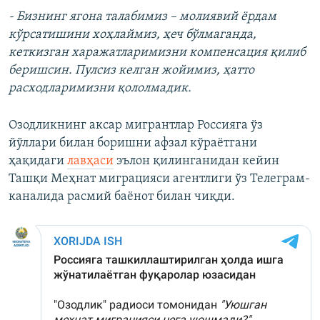
- Бизнинг ягона талабимиз – молиявий ёрдам
кўрсатишини хоҳлаймиз, ҳеч бўлмаганда,
кеткизган харажатларимизни компенсация қилиб
беришсин. Пулсиз келган жойимиз, ҳатто
расходларимизни қололмадик.
Озодликнинг аксар мигрантлар Россияга ўз
йўллари билан боришни афзал кўраётгани
ҳақидаги
лавҳаси
эълон қилинганидан кейин
Ташқи Меҳнат миграцияси агентлиги ўз Телеграм-
каналида расмий баёнот билан чиқди.