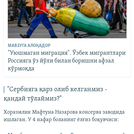
МАВЗУГА АЛОҚАДОР
"Уюшмаган миграция". Ўзбек мигрантлари
Россияга ўз йўли билан боришни афзал
кўрмоқда
"Сербияга қарз олиб келганмиз -
қандай тўлаймиз?"
Хоразмлик Мафтуна Назарова консерва заводида
ишлаган. У 4 нафар боланинг ёлғиз боқувчиси: