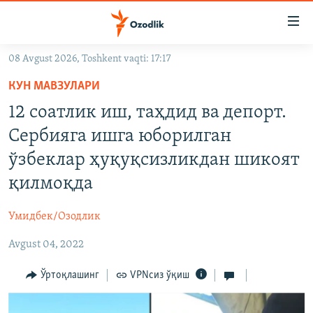
Линклар
Бош
мавзуларга
08 Avgust 2026, Toshkent vaqti: 17:17
ўтинг
OZODLIK SURISHTIRUVLARI
Асосий
КУН МАВЗУЛАРИ
OZODVIDEO
навигацияга
12 соатлик иш, таҳдид ва депорт.
ўтинг
OZODARXIV
Сербияга ишга юборилган
Қидиришга
ўтинг
ўзбеклар ҳуқуқсизликдан шикоят
На русском
қилмоқда
ИЖТИМОИЙ ТАРМОҚЛАР
Умидбек/Озодлик
Avgust 04, 2022
Ўртоқлашинг
VPNсиз ўқиш
Озодлик бошқа тилларда