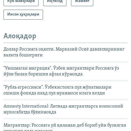
Кун мавзулари
Иқтисод
Жамият
Инсон ҳуқуқлари
Алоқадор
Доллар Россияга оқяпти. Марказий Осиё давлатларининг
валюта бошоғриғи
"Уюшмаган миграция". Ўзбек мигрантлари Россияга ўз
йўли билан боришни афзал кўрмоқда
"Рубль агрессияси". Ўзбекистонга пул жўнатмалари
ошиши фонида нақд пул муаммоси юзага келди
Amnesty International: Литвада мигрантларга ноинсоний
муносабатда бўлинмоқда
Мигрантлар: Россияга уй қиламан деб бориб уйи бузилган