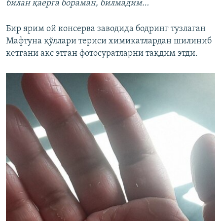
билан қаерга бораман, билмадим…
Бир ярим ой консерва заводида бодринг тузлаган
Мафтуна қўллари териси химикатлардан шилиниб
кетгани акс этган фотосуратларни тақдим этди.