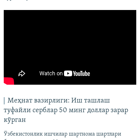
Меҳнат вазирлиги: Иш ташлаш
туфайли серблар 50 минг доллар зарар
кўрган
Ўзбекистонлик ишчилар шартнома шартлари