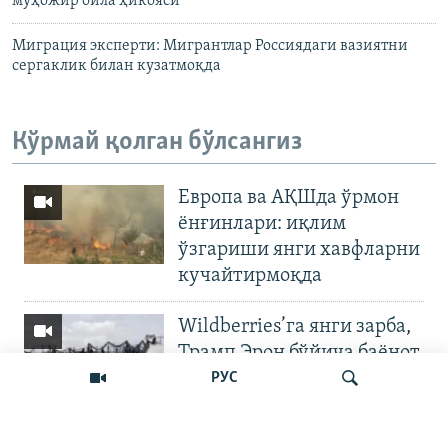
муҳожир оила ҳикояси
Миграция эксперти: Мигрантлар Россиядаги вазиятни
сергаклик билан кузатмоқда
Кўрмай қолган бўлсангиз
Европа ва АҚШда ўрмон
ёнғинлари: иқлим
ўзгариши янги хавфларни
кучайтирмоқда
Wildberries’га янги зарба,
Трамп Эрон бўйича баёнот
қилди
РУС
OZODNEWS: Мирзиёев