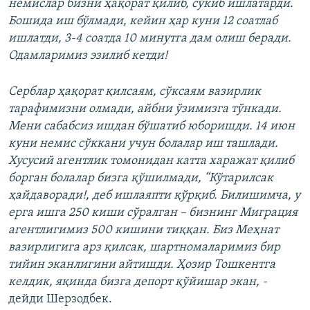
немислар бизни ҳақорат қилиб, сўкиб ишлатарди.
Бошида иш бўлмади, кейин ҳар куни 12 соатлаб
ишлатди, 3-4 соатда 10 минутга дам олиш беради.
Одамларимиз эзилиб кетди!
Серблар ҳақорат қилсаям, сўксаям вазирлик
тарафимизни олмади, айбни ўзимизга тўнкади.
Мени сабабсиз ишдан бўшатиб юборишди. 14 июн
куни немис сўккани учун болалар иш ташлади.
Хусусий агентлик томонидан катта харажат қилиб
борган болалар бизга қўшилмади, “Кўтарилсак
ҳайдаворади!, деб ишлаяпти қўрқиб. Билишимча, у
ерга ишга 250 киши сўралган – бизнинг Миграция
агентлигимиз 500 кишини тиққан. Биз Меҳнат
вазирлигига арз қилсак, шартномаларимиз бир
тийин эканлигини айтишди. Ҳозир Тошкентга
келдик, яқинда бизга депорт қўйишар экан,
-
дейди Шерзодбек.