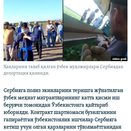
Ҳақларини талаб қилган ўзбек муҳожирлари Сербиядан
депортация қилинди.
Сербияга полиз экинларини теришга жўнатилган
ўзбек меҳнат мигрантларининг катта қисми иш
берувчи томонидан Ўзбекистонга қайтариб
юборилди. Контракт шартномаси бузилганини
гапираётган ўзбекистонлик ишчилар Сербияга
кетиш учун олган қарзларини тўлолмаётганидан