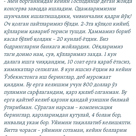
-
Мен борганимдан кейин Господинце деган жойда
консерва заводда ишладим. Одамларимизни
шунчалик ишлатишадики, чивинчалик қадри йўқ!
Оч қолган пайтларимиз бўлди. 2-3та қўлқоп кийиб,
қўлларим қавариб териси тушди. Ҳаммамиз бориб
касал бўлиб қолдик – 20 кунлаб ётдик. Биз
бодрингларни банкага жойлардик. Оёқларимиз
таги доимо нам, сув, қўлларимиз захда. 1 кун
далага ишга чиққандим, 10 соат ерга қараб ётасиз,
химикатлар сепилган. 8 кун ишсиз ётдим ва кейин
Ўзбекистонга иш беринглар, деб мурожаат
қилдим. Бу ерга келишим учун 800 доллар ўз
пулимни сарфлагандим, қарз қилиб олганман. Бу
ерга қайтиб келиб қарзни қандай узишни билмай
ўтирибман. Сўраган нарсам – компенсация
беринглар, қарзларимдан қутулай, 4 болам бор,
инвалид укам бор. Уйимни тақиллатиб келишяпти.
Битта чораси – уйимни сотаман, кейин болларим