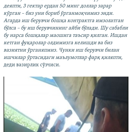
деяпти, 3 гектар ердан 50 минг доллар зарар
кўрган – биз уни бориб ўрганмоқчимиз энди.
Агарда иш берувчи бошқа контрактга имзолатган
бўлса – бу иш берувчининг айби бўлади. Шу сабабли
бу нарса бошқалар маошига таъсир қилган. Ишдан
кетган фуқаролар олдимизга келишди ва биз
вазиятни ўрганяпмиз. Чунки иш берувчи билан
ишчилар ўртасидаги маълумотлар фарқ қиляпти,
деди вазирлик сўзчиси.