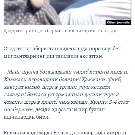
Ҳақоратларига дош бермаган ишчилар иш ташлади
Озодликка юборилган видеоларда норози ўзбек
мигрантларнинг иш ташлаши акс этган.
- Мана шунча бола даладан чиқиб кетяпти ишдан.
Ҳаммаси Агровидани боллари! Ҳаммани сўкиб,
ҳақорат қилиб, штраф ургани учун кетяпти
даладан! Биттаси улгурмаяпман дегани учун 3-
4тасига штраф қилиб, чиқазворди. Кунига 3-4 соат
иш беряпти,
дейди ҳафсаласи пир бўлган
ишчилардан бири.
Кейинги кадрларда Белград аэропортида ўтирган