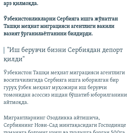
арз қилмоқда.
Ўзбекистонликларни Сербияга ишга жўнатган
Ташқи меҳнат миграцияси агентлиги вакили
вазият ўрганилаётганини билдирди.
"Иш берувчи бизни Сербиядан депорт
қилди"
Ўзбекистон Ташқи меҳнат миграцияси агентлиги
воситачилигида Сербияга ишга юборилган бир
гуруҳ ўзбек меҳнат муҳожири иш берувчи
томонидан асоссиз ишдан бўшатиб юборилганини
айтмоқда.
Мигрантларнинг Озодликка айтишича,
Сербиянинг Нови-Сад минтақасидаги Господинце
туманига бодринг узиш ва тузлашга борган 500га