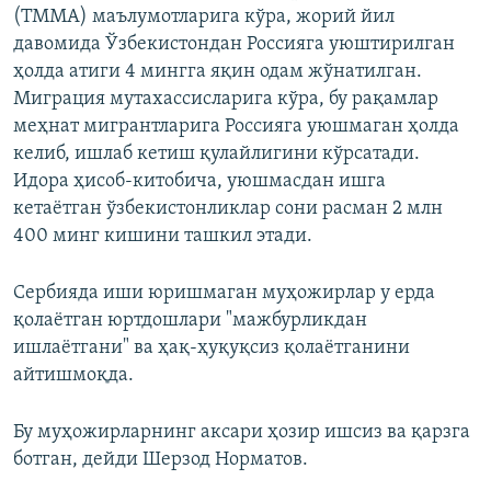
(ТММА) маълумотларига кўра, жорий йил
давомида Ўзбекистондан Россияга уюштирилган
ҳолда атиги 4 мингга яқин одам жўнатилган.
Миграция мутахассисларига кўра, бу рақамлар
меҳнат мигрантларига Россияга уюшмаган ҳолда
келиб, ишлаб кетиш қулайлигини кўрсатади.
Идора ҳисоб-китобича, уюшмасдан ишга
кетаётган ўзбекистонликлар сони расман 2 млн
400 минг кишини ташкил этади.
Сербияда иши юришмаган муҳожирлар у ерда
қолаётган юртдошлари "мажбурликдан
ишлаётгани" ва ҳақ-ҳуқуқсиз қолаётганини
айтишмоқда.
Бу муҳожирларнинг аксари ҳозир ишсиз ва қарзга
ботган, дейди Шерзод Норматов.