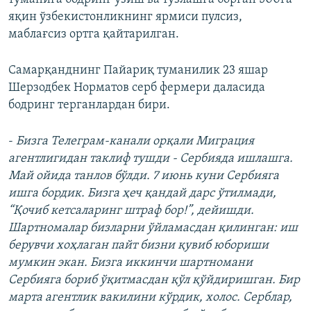
яқин ўзбекистонликнинг ярмиси пулсиз,
маблағсиз ортга қайтарилган.
Самарқанднинг Пайариқ туманилик 23 яшар
Шерзодбек Норматов серб фермери даласида
бодринг терганлардан бири.
-
Бизга Телеграм-канали орқали Миграция
агентлигидан таклиф тушди - Сербияда ишлашга.
Май ойида танлов бўлди. 7 июнь куни Сербияга
ишга бордик. Бизга ҳеч қандай дарс ўтилмади,
“Қочиб кетсаларинг штраф бор!”, дейишди.
Шартномалар бизларни ўйламасдан қилинган: иш
берувчи хоҳлаган пайт бизни қувиб юбориши
мумкин экан. Бизга иккинчи шартномани
Сербияга бориб ўқитмасдан қўл қўйдиришган. Бир
марта агентлик вакилини кўрдик, холос. Серблар,