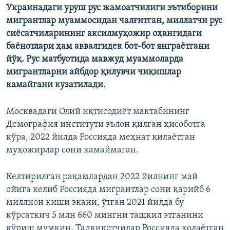
Украинадаги уруш рус жамоатчилиги эътиборини
мигрантлар муаммосидан чалғитган, миллатчи рус
сиёсатчиларининг аксилмуҳожир оҳангидаги
баёнотлари ҳам аввалгидек бот-бот янграётгани
йўқ. Рус матбуотида мавжуд муаммоларда
мигрантларни айбдор қилувчи чиқишлар
камайгани кузатилади.
Москвадаги Олий иқтисодиёт мактабининг
Демография институти эълон қилган ҳисоботга
кўра, 2022 йилда Россияда меҳнат қилаётган
муҳожирлар сони камаймаган.
Келтирилган рақамлардан 2022 йилнинг май
ойига келиб Россияда мигрантлар сони қарийб 6
миллион киши экани, ўтган 2021 йилда бу
кўрсаткич 5 млн 660 мингни ташкил этганини
кўриш мумкин. Тадқиқотчилар Россияда қолаётган