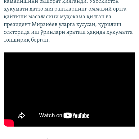
камайишини башорат қилганди. Ўзбекистон
ҳукумати ҳатто мигрантларнинг оммавий ортга
қайтиши масаласини муҳокама қилган ва
президент Мирзиёев уларга хусусан, қурилиш
секторида иш ўринлари яратиш ҳақида ҳукуматга
топшириқ берган.