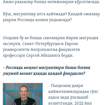
Аммо рақамлар бошқа натижаларни кўрсатмоқда.
Хўш, мигрантлар нега қайтмади? Қандай омиллар
уларни Россияда қолиш ундамоқда?
Озодлик бу ва бошқа саволларни йирик миграция
эксперти, Санкт-Петербургдаги Европа
университети Антропология факультети
профессори Сергей Абашинга берди.
- Россияда меҳнат мигрантлари билан боғлиқ
умумий вазият ҳақида қандай фикрдасиз?
- Пандемия даври
қийинчиликларидан сўнг
аҳвол энди ўнгланиб
келаётганди. 2022 йил