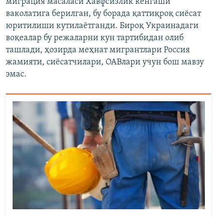
миграция масаласи Хавфсизлик кенгаши
ваколатига берилган, бу борада қаттиқроқ сиёсат
юритилиши кутилаётганди. Бироқ Украинадаги
воқеалар бу режаларни кун тартибидан олиб
ташлади, ҳозирда меҳнат мигрантлари Россия
жамияти, сиёсатчилари, ОАВлари учун бош мавзу
эмас.