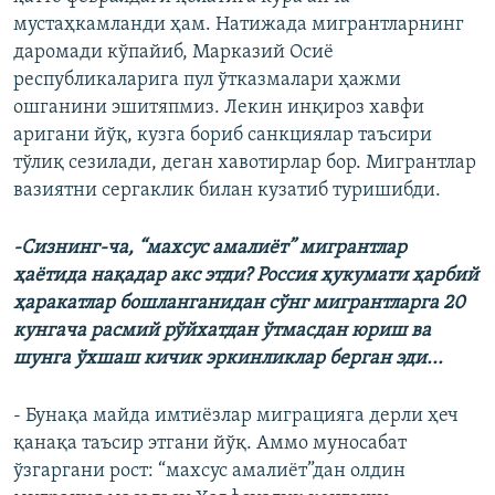
мустаҳкамланди ҳам. Натижада мигрантларнинг
даромади кўпайиб, Марказий Осиё
республикаларига пул ўтказмалари ҳажми
ошганини эшитяпмиз. Лекин инқироз хавфи
аригани йўқ, кузга бориб санкциялар таъсири
тўлиқ сезилади, деган хавотирлар бор. Мигрантлар
вазиятни сергаклик билан кузатиб туришибди.
-Сизнинг-ча, “махсус амалиёт” мигрантлар
ҳаётида нақадар акс этди? Россия ҳукумати ҳарбий
ҳаракатлар бошланганидан сўнг мигрантларга 20
кунгача расмий рўйхатдан ўтмасдан юриш ва
шунга ўхшаш кичик эркинликлар берган эди...
- Бунақа майда имтиёзлар миграцияга дерли ҳеч
қанақа таъсир этгани йўқ. Аммо муносабат
ўзгаргани рост: “махсус амалиёт”дан олдин