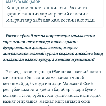
МАВЗУГА АЛОҚАДОР
Халқаро меҳнат ташкилоти: Россияга
қарши санкциялар марказий осиёлик
мигрантлар ҳаётида ҳам кескин акс этди
- Россия кўплаб чет эл ширкатлари мамлакатни
тарк этиши натижасида ишсиз қолган
фуқароларини ҳозирда асосан, меҳнат
мигрантлари эгаллаб турган соҳалар ҳисобига банд
қиладиган вазият вужудга келиши мумкинми?
- Россияда вазият қанақа бўлишидан қатъий назар
мигрантлар ёппасига мамлакатдан чиқиб
кетишмайди, бу ерда иш ҳақи Марказий Осиё
республикаларига қиёсан барибир юқори бўлиб
қолади. Тўғри, рубл курси тушиб кетса, иқтисодий
вазият оғирлашса, меҳнат мигрантлари сони