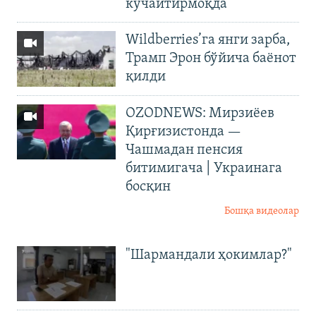
кучайтирмоқда
Wildberries’га янги зарба,
Трамп Эрон бўйича баёнот
қилди
OZODNEWS: Мирзиёев
Қирғизистонда —
Чашмадан пенсия
битимигача | Украинага
босқин
Бошқа видеолар
"Шармандали ҳокимлар?"