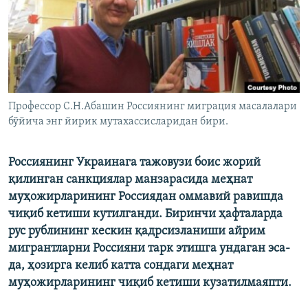
Профессор С.Н.Абашин Россиянинг миграция масалалари
бўйича энг йирик мутахассисларидан бири.
Россиянинг Украинага тажовузи боис жорий
қилинган санкциялар манзарасида меҳнат
муҳожирларининг Россиядан оммавий равишда
чиқиб кетиши кутилганди. Биринчи ҳафталарда
рус рублининг кескин қадрсизланиши айрим
мигрантларни Россияни тарк этишга ундаган эса-
да, ҳозирга келиб катта сондаги меҳнат
муҳожирларининг чиқиб кетиши кузатилмаяпти.