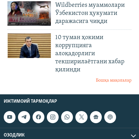
Wildberries муаммолари
Ўзбекистон ҳукумати
даражасига чиқди
10 туман ҳокими
коррупцияга
алоқадорлиги
текширилаётгани хабар
қилинди
Бошқа мақолалар
ИЖТИМОИЙ ТАРМОҚЛАР
ОЗОДЛИК