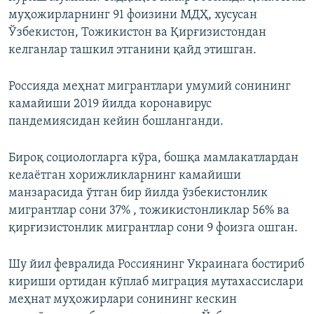
муҳожирларнинг 91 фоизини МДҲ, хусусан
Ўзбекистон, Тожикистон ва Қирғизистондан
келганлар ташкил этганини қайд этишган.
Россияда меҳнат мигрантлари умумий сонининг
камайиши 2019 йилда коронавирус
пандемиясидан кейин бошланганди.
Бироқ социологларга кўра, бошқа мамлакатлардан
келаётган хорижликларнинг камайиши
манзарасида ўтган бир йилда ўзбекистонлик
мигрантлар сони 37% , тожикистонликлар 56% ва
қирғизистонлик мигрантлар сони 9 фоизга ошган.
Шу йил февралида Россиянинг Украинага бостириб
кириши ортидан кўплаб миграция мутахассислари
меҳнат муҳожирлари сонининг кескин