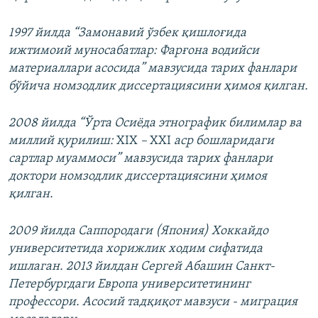
1997 йилда “Замонавий ўзбек қишлоғида
ижтимоий муносабатлар: Фарғона водийси
материаллари асосида” мавзусида тарих фанлари
бўйича номзодлик диссертациясини ҳимоя қилган.
2008 йилда “Ўрта Осиёда этнографик билимлар ва
миллий қурилиш:
XIX
–
XXI
аср бошларидаги
сартлар муаммоси” мавзусида тарих фанлари
доктори номзодлик диссертациясини ҳимоя
қилган.
2009 йилда Саппородаги (Япония) Хоккайдо
университетида хорижлик ходим сифатида
ишлаган. 2013 йилдан Сергей Абашин Санкт-
Петербургдаги Европа университетининг
профессори. Асосий тадқиқот мавзуси - миграция