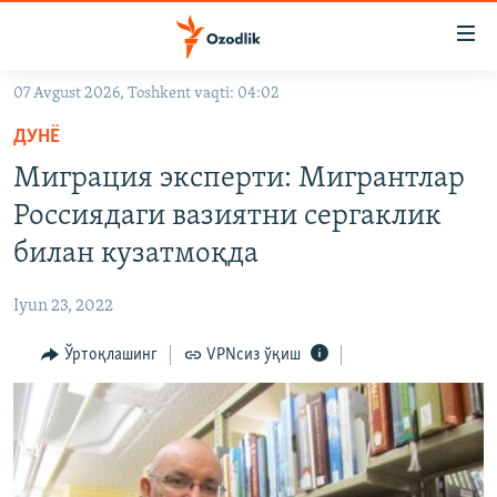
Линклар
Бош
мавзуларга
07 Avgust 2026, Toshkent vaqti: 04:02
ўтинг
OZODLIK SURISHTIRUVLARI
Асосий
ДУНË
OZODVIDEO
навигацияга
Миграция эксперти: Мигрантлар
ўтинг
OZODARXIV
Россиядаги вазиятни сергаклик
Қидиришга
ўтинг
билан кузатмоқда
На русском
Iyun 23, 2022
ИЖТИМОИЙ ТАРМОҚЛАР
Ўртоқлашинг
VPNсиз ўқиш
Озодлик бошқа тилларда