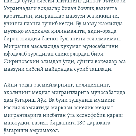
пайтда бутун сиёсий элитанинг диққат-эътибори
Украинадаги воқеалар билан боғлиқ вазиятга
қаратилган, мигрантлар мавзуси эса иккинчи,
учинчи планга тушиб кетди. Бу мавзу жамиятда
мутлақо муҳокама қилинмаяпти, яқин-орада
бирон жиддий баёнот бўлганини эслолмайман.
Миграция масаласида ҳукумат муносабатини
ифодалаб турадиган спикерлардан бири –
Жириновский оламдан ўтди, сўнгги воқеалар эса
мавзуни сиёсий майдондан суриб ташлади.
Айни чоғда расмийларнинг, полициянинг,
аҳолининг меҳнат мигрантларига муносабатида
ҳам ўзгариш йўқ. Ва буни тушуниш мумкин:
Россия жамиятида маркази осиёлик меҳнат
мигрантларига нисбатан ўта ксенофобик қараш
мавжудки, вазият бирданига 180 даражага
ўзгариши амримаҳол.