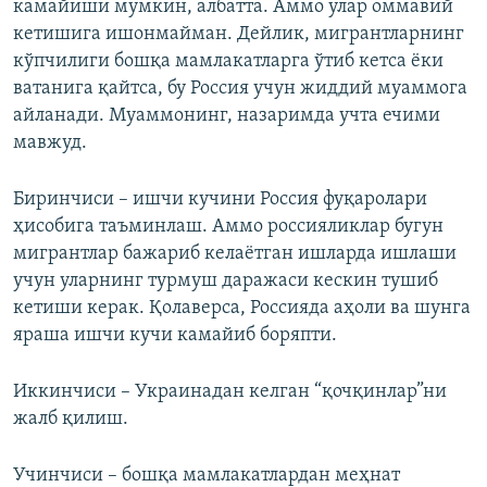
камайиши мумкин, албатта. Аммо улар оммавий
кетишига ишонмайман. Дейлик, мигрантларнинг
кўпчилиги бошқа мамлакатларга ўтиб кетса ёки
ватанига қайтса, бу Россия учун жиддий муаммога
айланади. Муаммонинг, назаримда учта ечими
мавжуд.
Биринчиси – ишчи кучини Россия фуқаролари
ҳисобига таъминлаш. Аммо россияликлар бугун
мигрантлар бажариб келаётган ишларда ишлаши
учун уларнинг турмуш даражаси кескин тушиб
кетиши керак. Қолаверса, Россияда аҳоли ва шунга
яраша ишчи кучи камайиб боряпти.
Иккинчиси – Украинадан келган “қочқинлар”ни
жалб қилиш.
Учинчиси – бошқа мамлакатлардан меҳнат