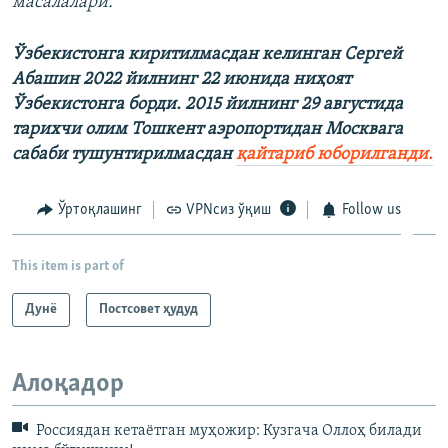
масалалари.
Ўзбекистонга киритилмасдан келинган Сергей
Абашин 2022 йилнинг 22 июнида ниҳоят
Ўзбекистонга борди. 2015 йилнинг 29 августида
тарихчи олим Тошкент аэропортидан Москвага
сабаби тушунтирилмасдан
қайтариб юборилганди.
Ўртоқлашинг
VPNсиз ўқиш
Follow us
This item is part of
Дунë
Постсовет ҳудуд
Алоқадор
Россиядан кетаётган муҳожир: Кузгача Оллоҳ билади