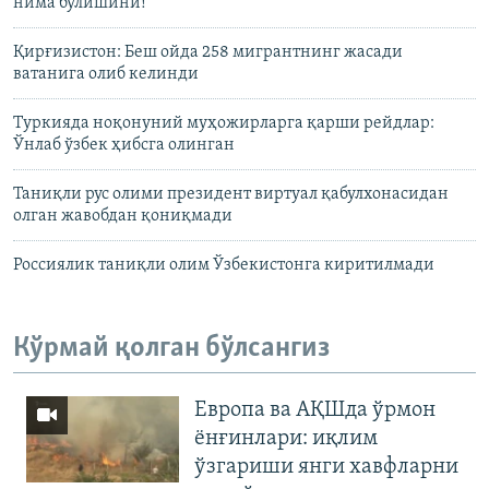
нима бўлишини!
Қирғизистон: Беш ойда 258 мигрантнинг жасади
ватанига олиб келинди
Туркияда ноқонуний муҳожирларга қарши рейдлар:
Ўнлаб ўзбек ҳибсга олинган
Таниқли рус олими президент виртуал қабулхонасидан
олган жавобдан қониқмади
Россиялик таниқли олим Ўзбекистонга киритилмади
Кўрмай қолган бўлсангиз
Европа ва АҚШда ўрмон
ёнғинлари: иқлим
ўзгариши янги хавфларни