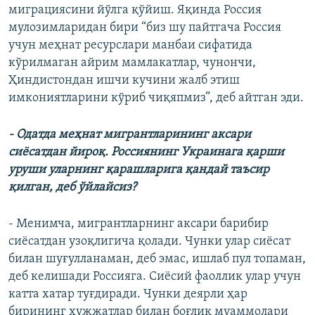
миграциясини йўлга қўйиш. Яқинда Россия
мулозимларидан бири “биз шу пайтгача Россия
учун меҳнат ресурслари манбаи сифатида
кўрилмаган айрим мамлакатлар, чунончи,
Ҳиндистондан ишчи кучини жалб этиш
имкониятларини кўриб чиқяпмиз”, деб айтган эди.
- Одатда меҳнат мигрантларининг аксари
сиёсатдан йироқ. Россиянинг Украинага қарши
уруши уларнинг қарашларига қандай таъсир
қилган, деб ўйлайсиз?
- Менимча, мигрантларнинг аксари барибир
сиёсатдан узоқлигича қолади. Чунки улар сиёсат
билан шуғулланаман, деб эмас, ишлаб пул топаман,
деб келишади Россияга. Сиёсий фаоллик улар учун
катта хатар туғдиради. Чунки деярли ҳар
бирининг ҳужжатлар билан боғлиқ муаммолари