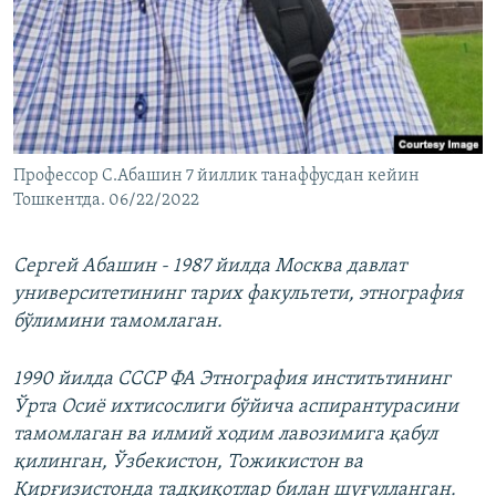
Профессор С.Абашин 7 йиллик танаффусдан кейин
Тошкентда. 06/22/2022
Сергей Абашин - 1987 йилда Москва давлат
университетининг тарих факультети, этнография
бўлимини тамомлаган.
1990 йилда СССР ФА Этнография инститьтининг
Ўрта Осиё ихтисослиги бўйича аспирантурасини
тамомлаган ва илмий ходим лавозимига қабул
қилинган, Ўзбекистон, Тожикистон ва
Қирғизистонда тадқиқотлар билан шуғулланган.