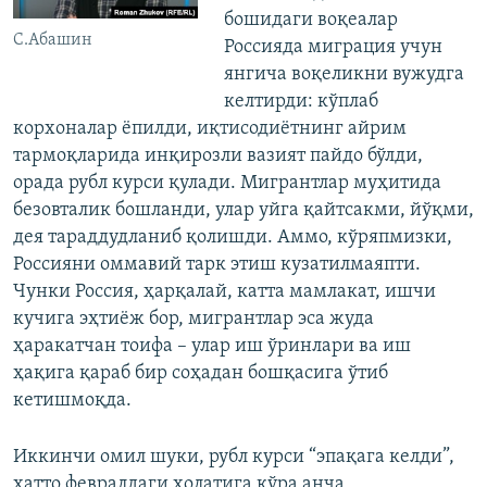
бошидаги воқеалар
С.Абашин
Россияда миграция учун
янгича воқеликни вужудга
келтирди: кўплаб
корхоналар ёпилди, иқтисодиётнинг айрим
тармоқларида инқирозли вазият пайдо бўлди,
орада рубл курси қулади. Мигрантлар муҳитида
безовталик бошланди, улар уйга қайтсакми, йўқми,
дея тараддудланиб қолишди. Аммо, кўряпмизки,
Россияни оммавий тарк этиш кузатилмаяпти.
Чунки Россия, ҳарқалай, катта мамлакат, ишчи
кучига эҳтиёж бор, мигрантлар эса жуда
ҳаракатчан тоифа – улар иш ўринлари ва иш
ҳақига қараб бир соҳадан бошқасига ўтиб
кетишмоқда.
Иккинчи омил шуки, рубл курси “эпақага келди”,
ҳатто февралдаги ҳолатига кўра анча