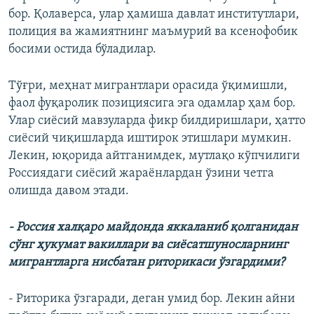
бор. Қолаверса, улар ҳамиша давлат институтлари,
полиция ва жамиятнинг маъмурий ва ксенофобик
босими остида бўладилар.
Тўғри, меҳнат мигрантлари орасида ўқимишли,
фаол фуқаролик позициясига эга одамлар ҳам бор.
Улар сиёсий мавзуларда фикр билдиришлари, ҳатто
сиёсий чиқишларда иштирок этишлари мумкин.
Лекин, юқорида айтганимдек, мутлақо кўпчилиги
Россиядаги сиёсий жараёнлардан ўзини четга
олишда давом этади.
- Россия халқаро майдонда яккаланиб қолганидан
сўнг ҳукумат вакиллари ва сиёсатшуносларнинг
мигрантларга нисбатан риторикаси ўзгардими?
- Риторика ўзгаради, деган умид бор. Лекин айни