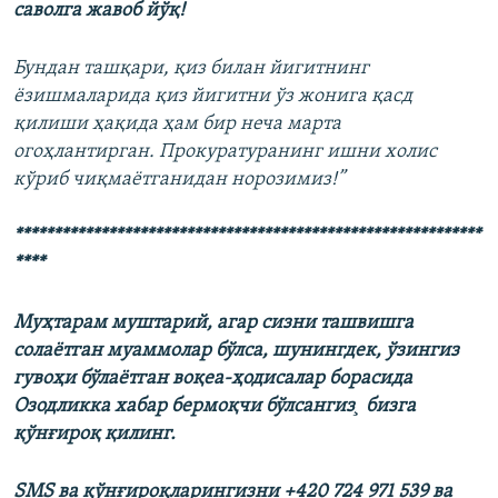
саволга жавоб йўқ!
Бундан ташқари, қиз билан йигитнинг
ёзишмаларида қиз йигитни ўз жонига қасд
қилиши ҳақида ҳам бир неча марта
огоҳлантирган. Прокуратуранинг ишни холис
кўриб чиқмаётганидан норозимиз!”
************************************************************
**
**
Муҳтарам муштарий, агар сизни ташвишга
солаётган муаммолар бўлса, шунингдек, ўзингиз
гувоҳи бўлаётган воқеа-ҳодисалар борасида
Озодликка хабар бермоқчи бўлсангиз¸ бизга
қўнғироқ қилинг.
SMS ва қўнғироқларингизни +420 724 971 539 ва