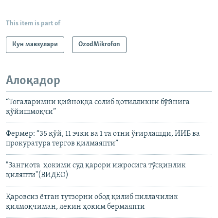
This item is part of
Кун мавзулари
OzodMikrofon
Алоқадор
“Тоғаларимни қийноққа солиб қотилликни бўйнига
қўйишмоқчи”
Фермер: “35 қўй, 11 эчки ва 1 та отни ўғирлашди, ИИБ ва
прокуратура тергов қилмаяпти”
"Зангиота ҳокими суд қарори ижросига тўсқинлик
қиляпти"(ВИДЕО)
Қаровсиз ётган тутзорни обод қилиб пиллачилик
қилмоқчиман, лекин ҳоким бермаяпти