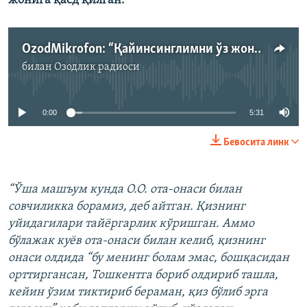
жонига қасд қилган:
OzodMikrofon: “Қайинсинглимни ўз жонига қасд қилиш даражасига етказган шахс жазодан қутулиб қолмоқда”
билан
Озодлик радиоси
Айни дамда медиа-манба мавжуд эмас
0:00
5:31
Бевосита линк
“Ўша машъум кунда О.О. ота-онаси билан
совчиликка борамиз, деб айтган. Қизнинг
уйидагилари тайёргарлик кўришган. Аммо
бўлажак куёв ота-онаси билан келиб, қизнинг
онаси олдида “бу менинг болам эмас, бошқасидан
орттиргансан, Тошкентга бориб олдириб ташла,
кейин ўзим тиктириб бераман, қиз бўлиб эрга