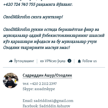
+420 724 740 755 рақамига йўлланг.
OzodMikrofon сизга мунтазир!
OzodMikrofon рукни остида берилаëтган фикр ва
мулоҳазалар оддий ўзбекистонликларнинг шахсий
кўз қарашлари ифодаси ва бу мулоҳазалар учун
Озодлик таҳририяти масъул эмас!
Ўртоқлашинг
VPNсиз ўқиш
Follow us
Садриддин Ашур/Озодлик
тел: +420 2 2112 2397
Skype: assadrskype
Email: sadriddin61@gmail.com
Facebook: Sadriddin Ashurov