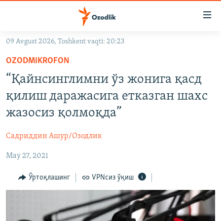
Линклар
Бош
мавзуларга
09 Avgust 2026, Toshkent vaqti: 20:23
ўтинг
OZODLIK SURISHTIRUVLARI
Асосий
OZODMIKROFON
OZODVIDEO
навигацияга
“Қайнсинглимни ўз жонига қасд
ўтинг
OZODARXIV
қилиш даражасига етказган шахс
Қидиришга
ўтинг
жазоcиз қолмоқда”
На русском
Садриддин Ашур/Озодлик
ИЖТИМОИЙ ТАРМОҚЛАР
May 27, 2021
Ўртоқлашинг
VPNсиз ўқиш
Озодлик бошқа тилларда