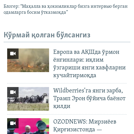
Блогер: “Маҳалла ва ҳокимликлар бизга интервью берган
одамларга босим ўтказмоқда”
Кўрмай қолган бўлсангиз
Европа ва АҚШда ўрмон
ёнғинлари: иқлим
ўзгариши янги хавфларни
кучайтирмоқда
Wildberries’га янги зарба,
Трамп Эрон бўйича баёнот
қилди
OZODNEWS: Мирзиёев
Қирғизистонда —