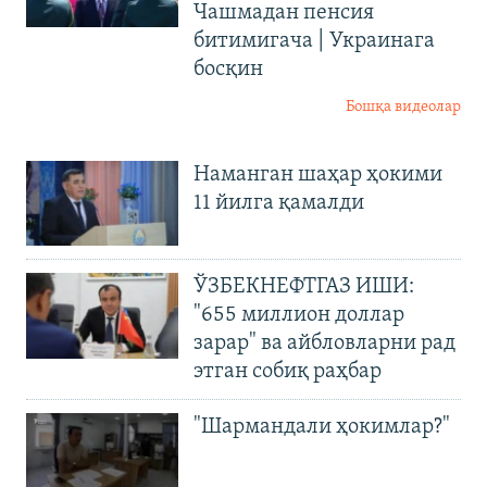
Чашмадан пенсия
битимигача | Украинага
босқин
Бошқа видеолар
Наманган шаҳар ҳокими
11 йилга қамалди
ЎЗБЕКНЕФТГАЗ ИШИ:
"655 миллион доллар
зарар" ва айбловларни рад
этган собиқ раҳбар
"Шармандали ҳокимлар?"