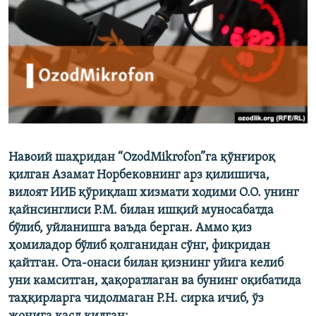
Навоий шаҳридан “OzodMikrofon”га қўнғироқ
қилган Азамат Норбековнинг арз қилишича,
вилоят ИИБ қўриқлаш хизмати ходими О.О. унинг
қайнсинглиси Р.М. билан ишқий муносабатда
бўлиб, уйланишга ваъда берган. Аммо қиз
ҳомиладор бўлиб қолганидан сўнг, фикридан
қайтган. Ота-онаси билан қизнинг уйига келиб
уни камситган, ҳақоратлаган ва бунинг оқибатида
таҳқирларга чидолмаган Р.Н. сирка ичиб, ўз