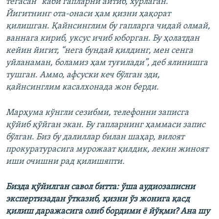
тегасан” каби гапларни айтиб, хўрлаган.
Йигитнинг ота-онаси ҳам қизни ҳақорат
қилишган. Қайнсинглим бу гапларга чидай олмай,
ваннага кириб, уксус ичиб юборган. Бу ҳолатдан
кейин йигит, “нега бундай қилдинг, мен сенга
уйланаман, боламиз ҳам туғилади”, деб ялинишга
тушган. Аммо, афсуски кеч бўлган эди,
қайнсинглим касалхонада жон берди.
Марҳума кўнгли сезибми, телефонни записга
қўйиб қўйган экан. Бу гапларнинг ҳаммаси запис
бўлган. Биз бу далиллар билан шаҳар, вилоят
прокуратурасига мурожаат қилдик, лекин жиноят
иши очишни рад қилишяпти.
Бизда қўйилган савол битта: ўша аудиозаписни
экспертизадан ўтказиб, қизни ўз жонига қасд
қилиш даражасига олиб бордими ё йўқми? Ана шу