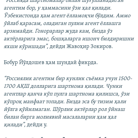
“Россияда шартномалар билан шуғулланадиган
агентим бор, у ҳаммасини ўзи ҳал қилади.
Ўзбекистонда ҳам агент ёлламоқчи бўлдим. Аммо
ўйлаб қарасам, оладиган пулим агент ёллашга
арзимайди. Гонорарлар жуда кам, бизда ўз
актёрларига эмас, бошқаларга ишонч билдиришни
яхши кўришади”,
дейди Жавоҳир Зокиров.
Бобур Йўлдошев ҳам шундай фикрда.
“Россиялик агентим бир кунлик съёмка учун 1500-
1700 АҚШ долларига шартнома қилади. Чунки
агентлар қанча кўп пулга шартнома қилишса, ўзи
кўпроқ манфаат топади. Бизда эса бу тизим ҳали
йўлга қўйилмаган. Шўрлик актёрлар рол ўйнаш
билан бирга молиявий масалаларни ҳам ҳал
қилади”,
дейди у.