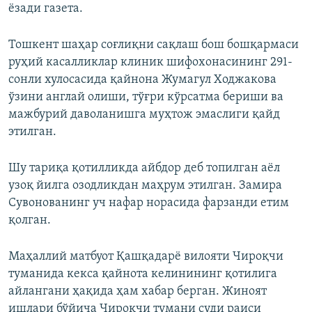
ёзади газета.
Тошкент шаҳар соғлиқни сақлаш бош бошқармаси
руҳий касалликлар клиник шифохонасининг 291-
сонли хулосасида қайнона Жумагул Ходжакова
ўзини англай олиши, тўғри кўрсатма бериши ва
мажбурий даволанишга муҳтож эмаслиги қайд
этилган.
Шу тариқа қотилликда айбдор деб топилган аёл
узоқ йилга озодликдан маҳрум этилган. Замира
Сувонованинг уч нафар норасида фарзанди етим
қолган.
Маҳаллий матбуот Қашқадарё вилояти Чироқчи
туманида кекса қайнота келинининг қотилига
айлангани ҳақида ҳам хабар берган. Жиноят
ишлари бўйича Чироқчи тумани суди раиси