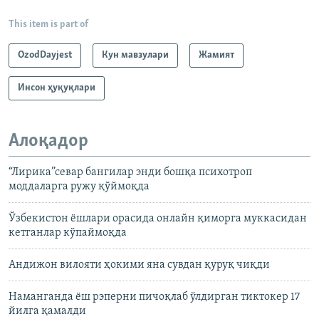
This item is part of
OzodDayjest
Кун мавзулари
Жамият
Инсон ҳуқуқлари
Алоқадор
“Лирика”севар бангилар энди бошқа психотроп
моддаларга ружу қўймоқда
Ўзбекистон ёшлари орасида онлайн қиморга муккасидан
кетганлар кўпаймоқда
Андижон вилояти ҳокими яна сувдан қуруқ чиқди
Наманганда ёш рэперни пичоқлаб ўлдирган тиктокер 17
йилга қамалди