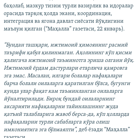
баҳолаб, мазкур тизим турли вазирлик ва идоралар
орасида тарқоқ ҳолда экани, координация,
интеграция ва ягона давлат сиёсати йўқлигини
маълум қилган (“Маҳалла” газетаси, 22 январь).
“Бундан ташқари, ижтимоий ҳимоянинг расмий
таърифи қабул қилинмаган. Аҳолининг кўп қисми
ҳалигача ижтимоий таъминотга эриша олгани йўқ.
Ижтимоий ёрдам дастурлари етарлича қамровга
эга эмас. Масалан, илгари болалар нафақалари
барча болали оилаларга қаратилган бўлса, бугунги
кунда улар фақат кам таъминланган оилаларга
йўналтирилади. Бироқ бундай оилаларнинг
аксарияти нафақаларни тайинлашнинг жуда
қатъий талабларига жавоб берса-да, кўп ҳолларда
нафақаларни турли сабабларга кўра олиш
имкониятига эга бўлмаяпти”,
деб ёзади “Маҳалла”
газетаси.