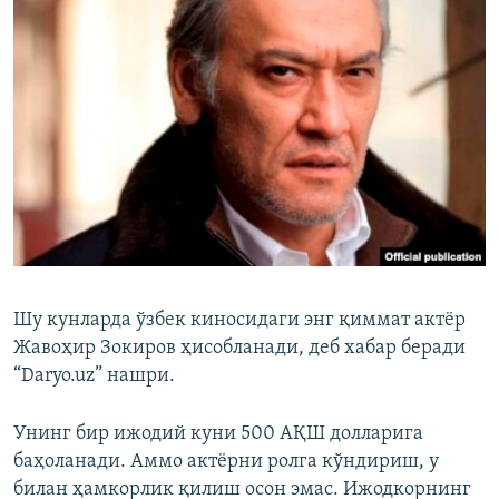
Шу кунларда ўзбек киносидаги энг қиммат актёр
Жавоҳир Зокиров ҳисобланади, деб хабар беради
“Daryo.uz” нашри.
Унинг бир ижодий куни 500 АҚШ долларига
баҳоланади. Аммо актёрни ролга кўндириш, у
билан ҳамкорлик қилиш осон эмас. Ижодкорнинг