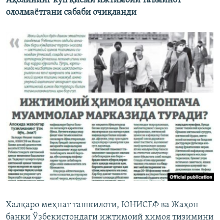
Аҳолининг кўп қисми ижтимоий таъминот
ололмаётгани сабаби очиқланди
Халқаро меҳнат ташкилоти, ЮНИСЕФ ва Жаҳон
банки Ўзбекистондаги ижтимоий ҳимоя тизимини