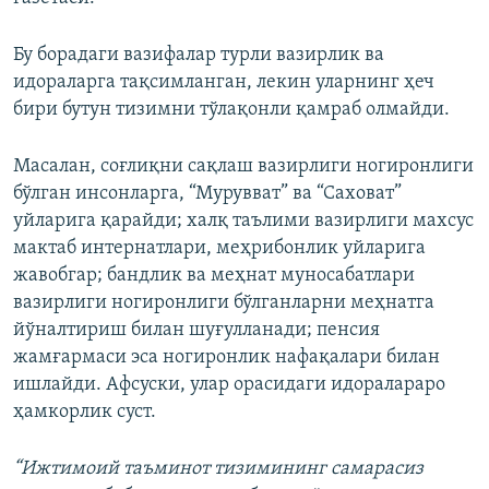
Бу борадаги вазифалар турли вазирлик ва
идораларга тақсимланган, лекин уларнинг ҳеч
бири бутун тизимни тўлақонли қамраб олмайди.
Масалан, соғлиқни сақлаш вазирлиги ногиронлиги
бўлган инсонларга, “Мурувват” ва “Саховат”
уйларига қарайди; халқ таълими вазирлиги махсус
мактаб интернатлари, меҳрибонлик уйларига
жавобгар; бандлик ва меҳнат муносабатлари
вазирлиги ногиронлиги бўлганларни меҳнатга
йўналтириш билан шуғулланади; пенсия
жамғармаси эса ногиронлик нафақалари билан
ишлайди. Афсуски, улар орасидаги идоралараро
ҳамкорлик суст.
“Ижтимоий таъминот тизимининг самарасиз