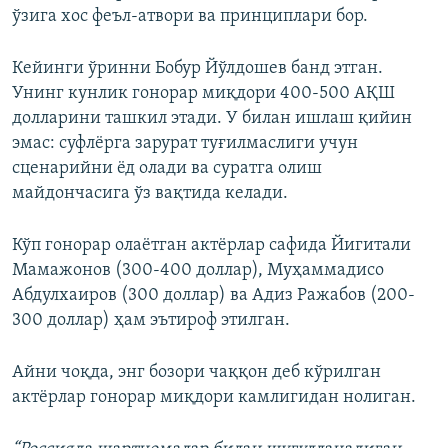
ўзига хос феъл-атвори ва принциплари бор.
Кейинги ўринни Бобур Йўлдошев банд этган.
Унинг кунлик гонорар миқдори 400-500 АҚШ
долларини ташкил этади. У билан ишлаш қийин
эмас: суфлёрга зарурат туғилмаслиги учун
сценарийни ёд олади ва суратга олиш
майдончасига ўз вақтида келади.
Кўп гонорар олаётган актёрлар сафида Йигитали
Мамажонов (300-400 доллар), Муҳаммадисо
Абдулхаиров (300 доллар) ва Адиз Ражабов (200-
300 доллар) ҳам эътироф этилган.
Айни чоқда, энг бозори чаққон деб кўрилган
актёрлар гонорар миқдори камлигидан нолиган.