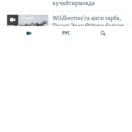
кучайтирмоқда
Wildberries’га янги зарба,
Трамп Эрон бўйича баёнот
қилди
РУС
OZODNEWS: Мирзиёев
Қирғизистонда —
Излаш
Чашмадан пенсия
битимигача | Украинага
босқин
Бошқа видеолар
10 туман ҳокими
коррупцияга
алоқадорлиги
текширилаётгани хабар