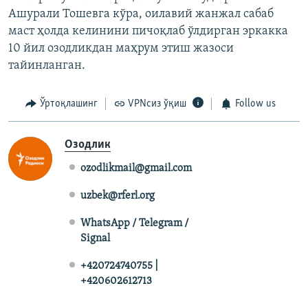
Ашурали Тошевга кўра, оилавий жанжал сабаб
маст ҳолда келинини пичоқлаб ўлдирган эркакка
10 йил озодликдан маҳрум этиш жазоси
тайинланган.
Ўртоқлашинг
VPNсиз ўқиш
Follow us
Озодлик
ozodlikmail@gmail.com
uzbek@rferl.org
WhatsApp / Telegram /
Signal
+420724740755 |
+420602612713