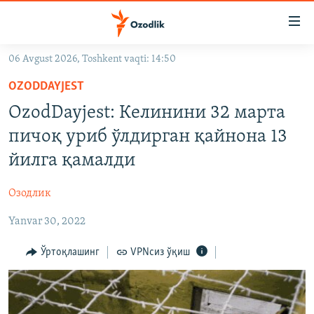
Линклар
Бош
мавзуларга
06 Avgust 2026, Toshkent vaqti: 14:50
ўтинг
OZODLIK SURISHTIRUVLARI
Асосий
OZODDAYJEST
OZODVIDEO
навигацияга
OzodDayjest: Келинини 32 марта
ўтинг
OZODARXIV
пичоқ уриб ўлдирган қайнона 13
Қидиришга
ўтинг
йилга қамалди
На русском
Озодлик
ИЖТИМОИЙ ТАРМОҚЛАР
Yanvar 30, 2022
Ўртоқлашинг
VPNсиз ўқиш
Озодлик бошқа тилларда