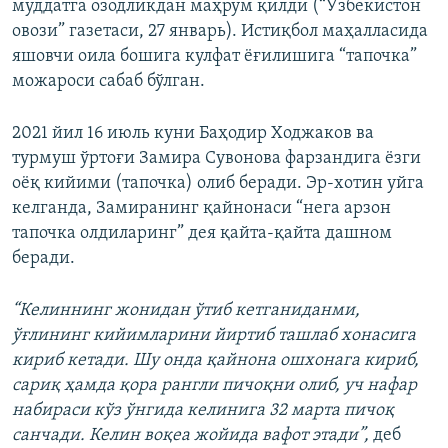
муддатга озодликдан маҳрум қилди (“Ўзбекистон
овози” газетаси, 27 январь). Истиқбол маҳалласида
яшовчи оила бошига кулфат ёғилишига “тапочка”
можароси сабаб бўлган.
2021 йил 16 июль куни Баҳодир Ходжаков ва
турмуш ўртоғи Замира Сувонова фарзандига ёзги
оёқ кийими (тапочка) олиб беради. Эр-хотин уйга
келганда, Замиранинг қайнонаси “нега арзон
тапочка олдиларинг” дея қайта-қайта дашном
беради.
“Келиннинг жонидан ўтиб кетганиданми,
ўғлининг кийимларини йиртиб ташлаб хонасига
кириб кетади. Шу онда қайнона ошхонага кириб,
сариқ ҳамда қора рангли пичоқни олиб, уч нафар
набираси кўз ўнгида келинига 32 марта пичоқ
санчади. Келин воқеа жойида вафот этади”,
деб