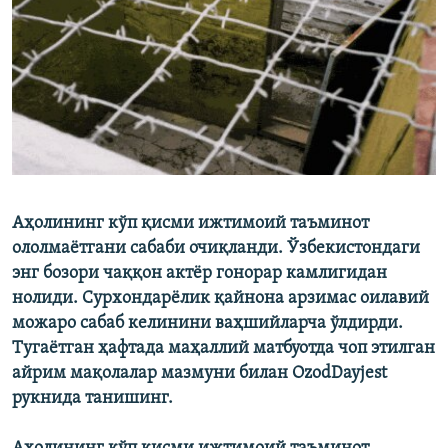
Аҳолининг кўп қисми ижтимоий таъминот
ололмаётгани сабаби очиқланди. Ўзбекистондаги
энг бозори чаққон актёр гонорар камлигидан
нолиди. Сурхондарёлик қайнона арзимас оилавий
можаро сабаб келинини ваҳшийларча ўлдирди.
Тугаётган ҳафтада маҳаллий матбуотда чоп этилган
айрим мақолалар мазмуни билан OzodDayjest
рукнида танишинг.