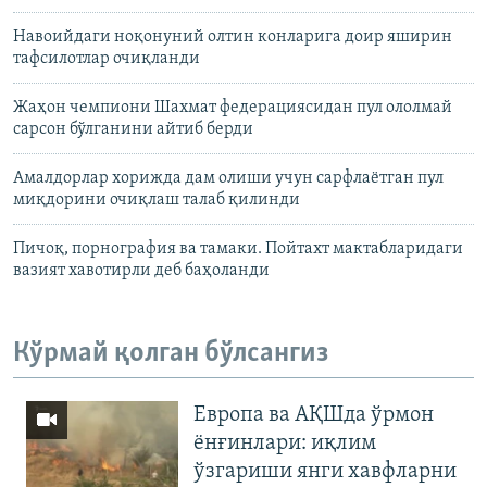
Навоийдаги ноқонуний олтин конларига доир яширин
тафсилотлар очиқланди
Жаҳон чемпиони Шахмат федерациясидан пул ололмай
сарсон бўлганини айтиб берди
Амалдорлар хорижда дам олиши учун сарфлаётган пул
миқдорини очиқлаш талаб қилинди
Пичоқ, порнография ва тамаки. Пойтахт мактабларидаги
вазият хавотирли деб баҳоланди
Кўрмай қолган бўлсангиз
Европа ва АҚШда ўрмон
ёнғинлари: иқлим
ўзгариши янги хавфларни