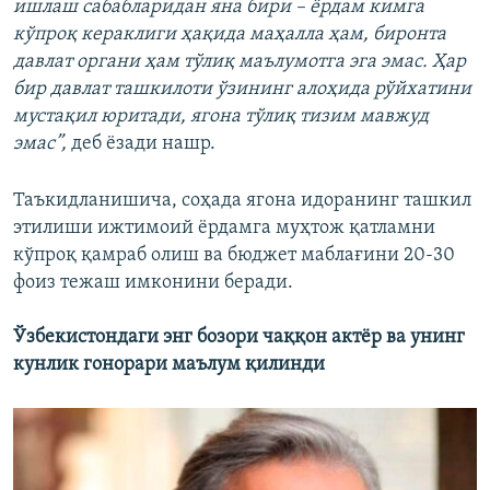
ишлаш сабабларидан яна бири – ёрдам кимга
кўпроқ кераклиги ҳақида маҳалла ҳам, биронта
давлат органи ҳам тўлиқ маълумотга эга эмас. Ҳар
бир давлат ташкилоти ўзининг алоҳида рўйхатини
мустақил юритади, ягона тўлиқ тизим мавжуд
эмас”,
деб ёзади нашр.
Таъкидланишича, соҳада ягона идоранинг ташкил
этилиши ижтимоий ёрдамга муҳтож қатламни
кўпроқ қамраб олиш ва бюджет маблағини 20-30
фоиз тежаш имконини беради.
Ўзбекистондаги энг бозори чаққон актёр ва унинг
кунлик гонорари маълум қилинди