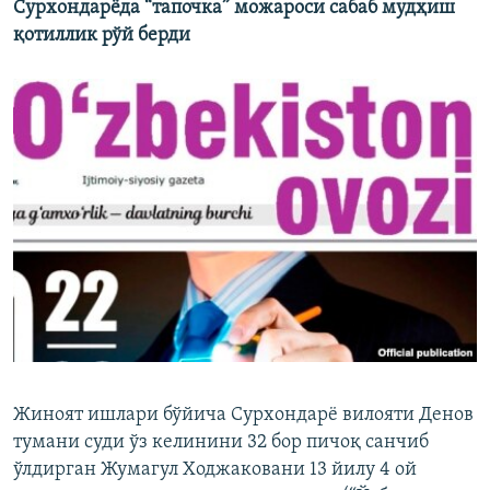
Сурхондарёда “тапочка” можароси сабаб мудҳиш
қотиллик рўй берди
Жиноят ишлари бўйича Сурхондарё вилояти Денов
тумани суди ўз келинини 32 бор пичоқ санчиб
ўлдирган Жумагул Ходжаковани 13 йилу 4 ой