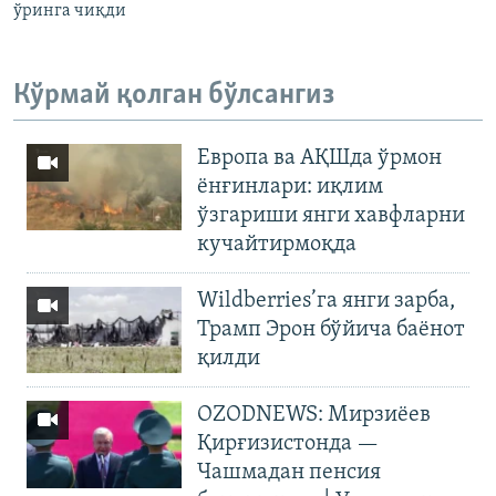
ўринга чиқди
Кўрмай қолган бўлсангиз
Европа ва АҚШда ўрмон
ёнғинлари: иқлим
ўзгариши янги хавфларни
кучайтирмоқда
Wildberries’га янги зарба,
Трамп Эрон бўйича баёнот
қилди
OZODNEWS: Мирзиёев
Қирғизистонда —
Чашмадан пенсия