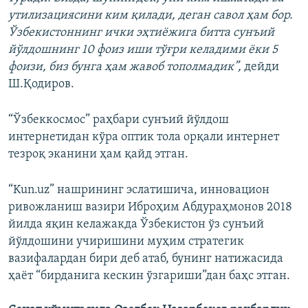
утилизациясини ким қилади, деган савол ҳам бор.
Ўзбекистоннинг ички эҳтиёжига битта сунъий
йўлдошнинг 10 фоиз иши тўғри келадими ёки 5
фоизи, биз бунга ҳам жавоб тополмадик”,
дейди
Ш.Қодиров.
“Ўзбеккосмос” раҳбари сунъий йўлдош
интернетидан кўра оптик тола орқали интернет
тезроқ эканини ҳам қайд этган.
“Kun.uz” нашрининг эслатишича, инновацион
ривожланиш вазири Иброҳим Абдураҳмонов 2018
йилда яқин келажакда Ўзбекистон ўз сунъий
йўлдошини учиришини муҳим стратегик
вазифалардан бири деб атаб, бунинг натижасида
ҳаёт “бирданига кескин ўзгариши”дан баҳс этган.