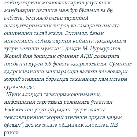
лойиҳаларини молиялаштириш учун янги
манбаларни излашга мажбур бўламиз ва бу,
албатта, белгилаб олган таркибий
ислоҳотларимизни тезроқ ва самарали амалга
оширишни талаб этади. Эҳтимол, баъзи
инвестиция лойиҳаларини кейинга қолдиришга
тўғри келиши мумкин”, дейди М. Нурмуротов.
Жорий йил бошидан сўмнинг АҚШ долларига
нисбатан курси 6,8 фоизга қадрсизланди. Сўмнинг
қадрсизланиши манзарасида валюта чекловлари
жорий этилиши борасида тахминлар ҳам илгари
сурилмоқда.
“Шуни алоҳида таъкидламоқчиманки,
инфляцияни таргетлаш режимига ўтаётган
Ўзбекистон учун тўғридан-тўғри валюта
чекловларининг жорий этилиши орқага қадам
бўлади”,
дея масалага ойдинлик киритган МБ
раиси.