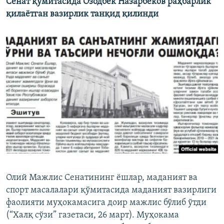
Сенат қўмитасида Озодбек Назарбеков раҳбарлик
қилаётган вазирлик танқид қилинди
Олий Мажлис Сенатининг ёшлар, маданият ва
спорт масалалари қўмитасида маданият вазирлиги
фаолияти муҳокамасига доир мажлис бўлиб ўтди
(“Халқ сўзи” газетаси, 26 март). Муҳокама