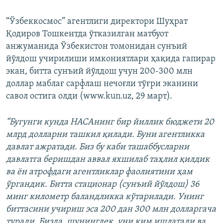
“Ўзбеккосмос” агентлиги директори Шуҳрат
Қодиров Тошкентда ўтказилган матбуот
анжуманида Ўзбекистон томонидан сунъий
йўлдош учирилиши имкониятлари ҳақида гапирар
экан, битта сунъий йўлдош учун 200-300 млн
доллар маблағ сарфлаш нечоғли тўғри эканини
савол остига олди (www.kun.uz, 29 март).
“Бугунги кунда НАСАнинг бир йиллик бюджети 20
млрд долларни ташкил қилади. Буни агентликка
давлат ажратади. Биз бу каби ташаббусларни
давлатга беришдан аввал яхшилаб таҳлил қилдик
ва ён атрофдаги агентликлар фаолиятини ҳам
ўргандик. Битта стационар (сунъий йўлдош) 36
минг километр баландликка кўтарилади. Унинг
биттасини учириш эса 200 дан 300 млн долларгача
туради. Бизда, шунингдек, уни ким ишлатади ва