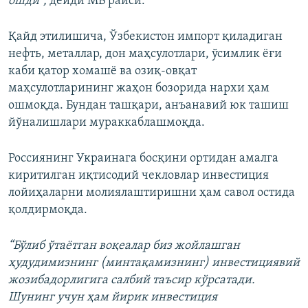
ошди”,
дейди МБ раиси.
Қайд этилишича, Ўзбекистон импорт қиладиган
нефть, металлар, дон маҳсулотлари, ўсимлик ёғи
каби қатор хомашё ва озиқ-овқат
маҳсулотларининг жаҳон бозорида нархи ҳам
ошмоқда. Бундан ташқари, анъанавий юк ташиш
йўналишлари мураккаблашмоқда.
Россиянинг Украинага босқини ортидан амалга
киритилган иқтисодий чекловлар инвестиция
лойиҳаларни молиялаштиришни ҳам савол остида
қолдирмоқда.
“Бўлиб ўтаётган воқеалар биз жойлашган
ҳудудимизнинг (минтақамизнинг) инвестициявий
жозибадорлигига салбий таъсир кўрсатади.
Шунинг учун ҳам йирик инвестиция