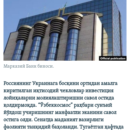
Марказий Банк биноси.
Россиянинг Украинага босқини ортидан амалга
киритилган иқтисодий чекловлар инвестиция
лойиҳаларни молиялаштиришни савол остида
қолдирмоқда. “Ўзбеккосмос” раҳбари сунъий
йўлдош учиришнинг манфаатли эканини савол
остига олди. Сенатда маданият вазирлиги
фаолияти танқидий баҳоланди. Тугаётган ҳафтада