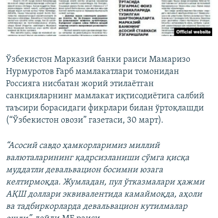
Ўзбекистон Марказий банки раиси Мамаризо
Нурмуротов Ғарб мамлакатлари томонидан
Россияга нисбатан жорий этилаётган
санкцияларнинг мамлакат иқтисодиётига салбий
таъсири борасидаги фикрлари билан ўртоқлашди
(“Ўзбекистон овози” газетаси, 30 март).
“Асосий савдо ҳамкорларимиз миллий
валюталарининг қадрсизланиши сўмга қисқа
муддатли девальвацион босимни юзага
келтирмоқда. Жумладан, пул ўтказмалари ҳажми
АҚШ доллари эквивалентида камаймоқда, аҳоли
ва тадбиркорларда девальвацион кутилмалар