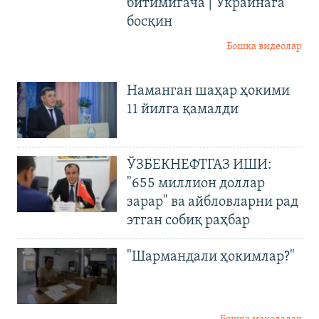
битимигача | Украинага
босқин
Бошқа видеолар
Наманган шаҳар ҳокими
11 йилга қамалди
ЎЗБЕКНЕФТГАЗ ИШИ:
"655 миллион доллар
зарар" ва айбловларни рад
этган собиқ раҳбар
"Шармандали ҳокимлар?"