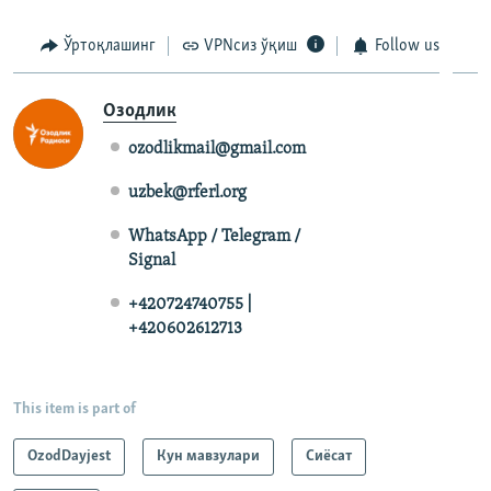
Ўртоқлашинг
VPNсиз ўқиш
Follow us
Озодлик
ozodlikmail@gmail.com
uzbek@rferl.org
WhatsApp / Telegram /
Signal
+420724740755 |
+420602612713
This item is part of
OzodDayjest
Кун мавзулари
Сиёсат