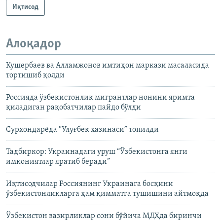
Иқтисод
Алоқадор
Кушербаев ва Алламжонов имтиҳон маркази масаласида
тортишиб қолди
Россияда ўзбекистонлик мигрантлар нонини яримта
қиладиган рақобатчилар пайдо бўлди
Сурхондарёда “Улуғбек хазинаси” топилди
Тадбиркор: Украинадаги уруш “Ўзбекистонга янги
имкониятлар яратиб беради”
Иқтисодчилар Россиянинг Украинага босқини
ўзбекистонликларга ҳам қимматга тушишини айтмоқда
Ўзбекистон вазирликлар сони бўйича МДҲда биринчи