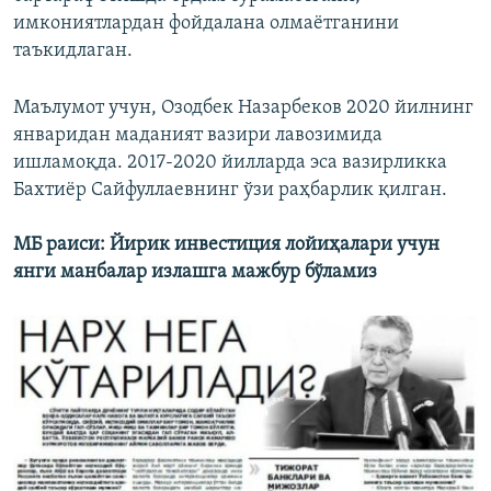
имкониятлардан фойдалана олмаётганини
таъкидлаган.
Маълумот учун, Озодбек Назарбеков 2020 йилнинг
январидан маданият вазири лавозимида
ишламоқда. 2017-2020 йилларда эса вазирликка
Бахтиёр Сайфуллаевнинг ўзи раҳбарлик қилган.
МБ раиси: Йирик инвестиция лойиҳалари учун
янги манбалар излашга мажбур бўламиз