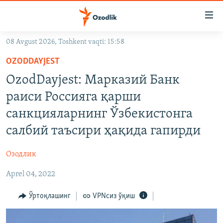
Линклар
Бош
мавзуларга
08 Avgust 2026, Toshkent vaqti: 15:58
ўтинг
OZODLIK SURISHTIRUVLARI
Асосий
OZODDAYJEST
OZODVIDEO
навигацияга
OzodDayjest: Марказий Банк
ўтинг
OZODARXIV
раиси Россияга қарши
Қидиришга
ўтинг
санкцияларнинг Ўзбекистонга
На русском
салбий таъсири ҳақида гапирди
ИЖТИМОИЙ ТАРМОҚЛАР
Озодлик
Aprel 04, 2022
Ўртоқлашинг
VPNсиз ўқиш
Озодлик бошқа тилларда