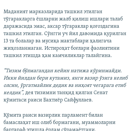
Маданият марказларида ташкил этилган
тўгаракларга ёшларни жалб қилиш ишлари талаб
даражасида эмас, аксар тўгараклар қоғоздагина
ташкил этилган. Сўнгги уч йил давомида қурилган
13 та болалар ва мусиқа мактаблари ҳалигача
жиҳозланмаган. Истироҳат боғлари фаолиятини
ташкил этишда ҳам камчиликлар талайгина.
“Тизим бўлмагандан кейин натижа кўринмайди.
Икки йилдан бери кутамиз, янги вазир ўзига келиб
олсин, ўргатмайлик дедик ва ниҳоят чегарага етиб
келдик”,
дея тизимни танқид қилган Сенат
қўмитаси раиси Бахтиёр Сайфуллаев.
Қўмита раиси вазирлик парламент билан
бамаслаҳат иш олиб бормагани, муаммоларни
бартараф этишда ёрдам сўрамаётгани,