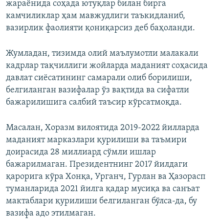
жараёнида соҳада ютуқлар билан бирга
камчиликлар ҳам мавжудлиги таъкидланиб,
вазирлик фаолияти қониқарсиз деб баҳоланди.
Жумладан, тизимда олий маълумотли малакали
кадрлар тақчиллиги жойларда маданият соҳасида
давлат сиёсатининг самарали олиб борилиши,
белгиланган вазифалар ўз вақтида ва сифатли
бажарилишига салбий таъсир кўрсатмоқда.
Масалан, Хоразм вилоятида 2019-2022 йилларда
маданият марказлари қурилиши ва таъмири
доирасида 28 миллиард сўмли ишлар
бажарилмаган. Президентнинг 2017 йилдаги
қарорига кўра Хонқа, Урганч, Гурлан ва Ҳазорасп
туманларида 2021 йилга қадар мусиқа ва санъат
мактаблари қурилиши белгиланган бўлса-да, бу
вазифа адо этилмаган.