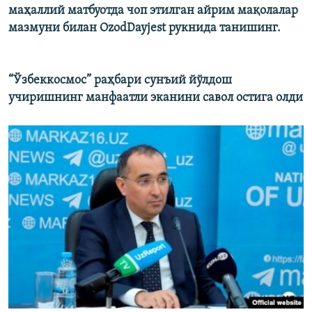
маҳаллий матбуотда чоп этилган айрим мақолалар
мазмуни билан OzodDayjest рукнида танишинг.
“Ўзбеккосмос” раҳбари сунъий йўлдош
учиришнинг манфаатли эканини савол остига олди