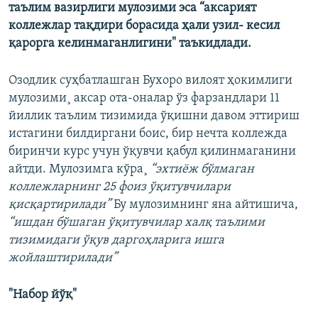
таълим вазирлиги мулозими эса “аксарият
коллежлар тақдири борасида ҳали узил- кесил
қарорга келинмаганлигини" таъкидлади.
Озодлик суҳбатлашган Бухоро вилоят ҳокимлиги
мулозими¸ аксар ота-оналар ўз фарзандлари 11
йиллик таълим тизимида ўқишни давом эттириш
истагини билдиргани боис, бир нечта коллежда
биринчи курс учун ўқувчи қабул қилинмаганини
айтди. Мулозимга кўра¸
“эхтиëж бўлмаган
коллежларнинг 25 фоиз ўқитувчилари
қисқартирилади”
Бу мулозимнинг яна айтишича,
“ишдан бўшаган ўқитувчилар халқ таълими
тизимидаги ўқув даргоҳларига ишга
жойлаштирилади”
"Набор йўқ"