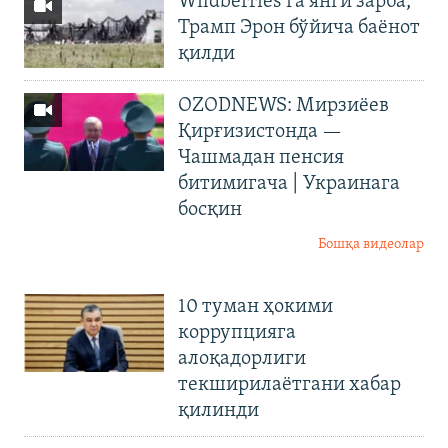
Wildberries’га янги зарба,
Трамп Эрон бўйича баёнот
қилди
OZODNEWS: Мирзиёев
Қирғизистонда —
Чашмадан пенсия
битимигача | Украинага
босқин
Бошқа видеолар
10 туман ҳокими
коррупцияга
алоқадорлиги
текширилаётгани хабар
қилинди