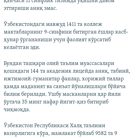
қанчаси 11 синфлик тизимда ўқишни давом
эттириши аниқ эмас.
Ўзбекистондаги мавжуд 1411 та коллеж
мактабларнинг 9-синфини битирган ёшлар касб-
ҳунар ўргананиши учун фаолият кўрсатиб
келаëтган эди.
Бундан ташқари олий таълим муассасалари
қошидаги 144 та академик лицейда аниқ, табиий,
ижтимоий-гуманитар фанлар, хорижий тиллар
ҳамда маданият ва санъат йўналишлари бўйича
билим берилади. Ушбу масканларни ҳар йили
ўртача 35 минг нафар йигит-қиз битириб
чиқмоқда.
Ўзбекистон Республикаси Халқ таълими
вазирлигига кўра, мамлакат бўйлаб 9582 та 9