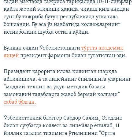
тадан мактабда тажриба тариқасида 10-11-синфлар
қайта жорий этилиши ҳақида чиқиш қилганидан
сўнг бу тажриба бутун республикада ўтказила
бошланди. Бу эса ўз навбатида коллежларнинг
истиқболини шубҳа остига қўйди.
Бундан олдин Ўзбекистондаги
тўртта академик
лицей
президент фармони билан тугатилган эди.
Президент қарорига илова қилинган шарҳда
айтилишича, 4 та лицейнинг ёпилишига уларнинг
“моддий-техник ва ўқув-методик базаси
замонавий талабларга жавоб бермай қолгани”
сабаб бўлган.
Ўзбекистонлик блоггер Сардор Салим¸ Озодлик
билан суҳбатда коллеж ва лицейлар ëпилиб¸ 11
йиллик таълим тизимига ўтилишини "Ортга