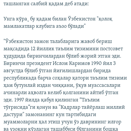
ташланган салбий қадам деб атади:
Унга кўра¸ бу қадам билан Ўзбекистон "қолоқ
мамлакатлар клубига аъзо бўлади"
"Ўзбекистон замон талабларига жавоб бериш
мақсадида 12 йиллик таълим тизимини постсовет
ҳудудида биринчилардан бўлиб жорий этган эди.
Биринчи президент Ислом Каримов 1990 йил 3
августда бўлиб ўтган йиғилишлардан бирида
республикада барча соҳалар қатори таълим тизими
ҳам бутунлай издан чиққани, ўқув муассасалари
ачинарли аҳволга келиб қолганини айтиб ўтган
эди. 1997 йилда қабул қилинган “Таълим
тўғрисида”ги қонун ва "Кадрлар тайёрлаш миллий
дастури" замонанинг кун тартибидаги
муаммоларни ҳал этиш учун ўз даврининг илғор
ва узоқни кўзлаган ташаббуси бўлганини бошқа