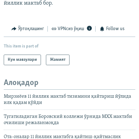
йиллик мактаб бор.
Ўртоқлашинг
VPNсиз ўқиш
Follow us
This item is part of
Кун мавзулари
Жамият
Алоқадор
Мирзиëев 11 йиллик мактаб тизимини қайтариш йўлида
илк қадам қўйди
Тугатиладиган Боровский коллежи ўрнида МХХ мактаби
очилиши режаланмоқда
Ота-оналар 11 йиллик мактабга қайтиш-қайтмаслик