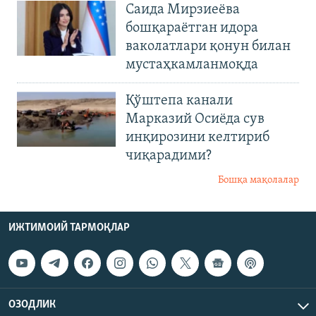
Саида Мирзиеёва
бошқараётган идора
ваколатлари қонун билан
мустаҳкамланмоқда
Қўштепа канали
Марказий Осиёда сув
инқирозини келтириб
чиқарадими?
Бошқа мақолалар
ИЖТИМОИЙ ТАРМОҚЛАР
ОЗОДЛИК