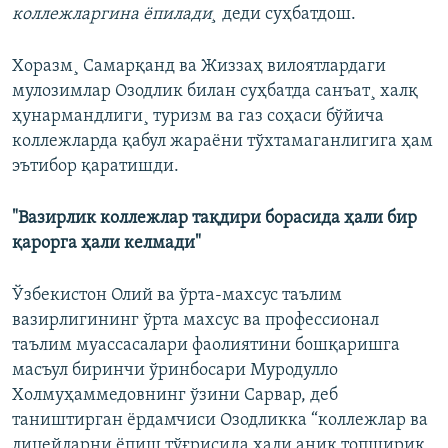
коллежларгина ëпилади¸
деди суҳбатдош.
Хоразм¸ Самарқанд ва Жиззаҳ вилоятлардаги
мулозимлар Озодлик билан суҳбатда санъат¸ халқ
ҳунармандлиги¸ туризм ва газ соҳаси бўйича
коллежларда қабул жараëни тўхтамаганлигига ҳам
эътибор қаратишди.
"Вазирлик коллежлар тақдири борасида ҳали бир
қарорга ҳали келмади"
Ўзбекистон Олий ва ўрта-махсус таълим
вазирлигининг ўрта махсус ва профессионал
таълим муассасалари фаолиятини бошқаришга
масъул биринчи ўринбосари Муродулло
Холмуҳаммедовнинг ўзини Сарвар, деб
таништирган ёрдамчиси Озодликка “коллежлар ва
лицейларни ёпиш тўғрисида ҳали аниқ топшириқ