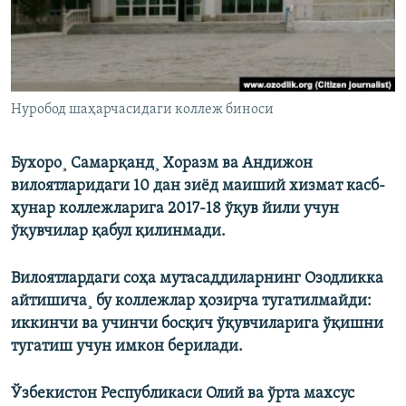
Нуробод шаҳарчасидаги коллеж биноси
Бухоро¸ Самарқанд¸ Хоразм ва Андижон
вилоятларидаги 10 дан зиëд маиший хизмат касб-
ҳунар коллежларига 2017-18 ўқув йили учун
ўқувчилар қабул қилинмади.
Вилоятлардаги соҳа мутасаддиларнинг Озодликка
айтишича¸ бу коллежлар ҳозирча тугатилмайди:
иккинчи ва учинчи босқич ўқувчиларига ўқишни
тугатиш учун имкон берилади.
Ўзбекистон Республикаси Олий ва ўрта махсус