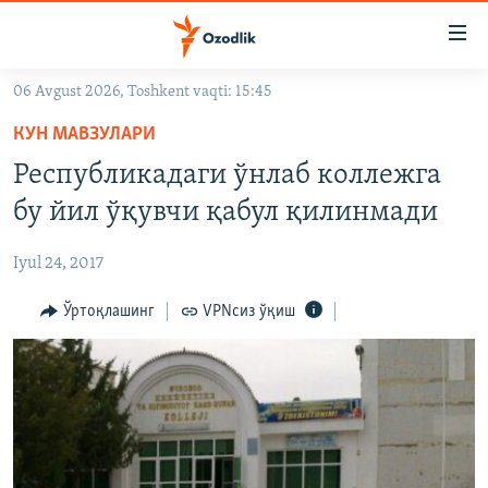
Линклар
Бош
мавзуларга
06 Avgust 2026, Toshkent vaqti: 15:45
ўтинг
OZODLIK SURISHTIRUVLARI
Асосий
КУН МАВЗУЛАРИ
OZODVIDEO
навигацияга
Республикадаги ўнлаб коллежга
ўтинг
OZODARXIV
бу йил ўқувчи қабул қилинмади
Қидиришга
ўтинг
На русском
Iyul 24, 2017
ИЖТИМОИЙ ТАРМОҚЛАР
Ўртоқлашинг
VPNсиз ўқиш
Озодлик бошқа тилларда