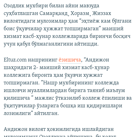
Озодлик мухбири билан айни мавзуда
суҳбатлашган Самарқанд¸ Хоразм¸ Жиззах
вилоятидаги мулозимлар ҳам “эҳтиëж кам бўлгани
боис ўқувчилар ҳужжат топширмаган” маиший
хизмат касб-ҳунар коллежларида биринчи босқич
учун қабул бўлмаганлигини айтишди.
Eltuz.com нашрининг
ëзишича
, “Андижон
шаҳридаги 2- маиший хизмат касб-ҳунар
коллежига биронта ҳам ўқувчи хужжат
топширмаган. ”Нашр мухбирининг коллежда
ишловчи муаллимлардан бирига таяниб маълум
қилишича ” мажлис ўтказилиб коллеж ёпилиши ва
ўқитувчилар ўзларига бошқа иш қидиришлари
лозимлиги” айтилган.
Андижон вилоят ҳокимлигида ишлайдиган