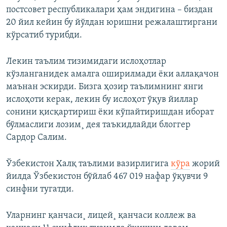
постсовет республикалари ҳам эндигина – биздан
20 йил кейин бу йўлдан юришни режалаштиргани
кўрсатиб турибди.
Лекин таълим тизимидаги ислоҳотлар
кўзланганидек амалга оширилмади ёки аллақачон
маънан эскирди. Бизга ҳозир таълимнинг янги
ислоҳоти керак, лекин бу ислоҳот ўқув йиллар
сонини қисқартириш ёки кўпайтиришдан иборат
бўлмаслиги лозим¸ дея таъкидлайди блоггер
Сардор Салим.
Ўзбекистон Халқ таълими вазирлигига
кўра
жорий
йилда Ўзбекистон бўйлаб 467 019 нафар ўқувчи 9
синфни тугатди.
Уларнинг қанчаси¸ лицей¸ қанчаси коллеж ва