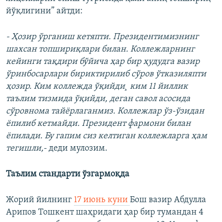
йўқлигини” айтди:
- Ҳозир ўрганиш кетяпти. Президентимизнинг
шахсан топшириқлари билан. Коллежларнинг
кейинги тақдири бўйича ҳар бир ҳудудга вазир
ўринбосарлари бириктирилиб сўров ўтказиляпти
ҳозир. Ким коллежда ўқийди¸ ким 11 йиллик
таълим тизмида ўқийди, деган савол асосида
сўровнома тайëрлаганмиз. Коллежлар ўз-ўзидан
ëпилиб кетмайди. Президент фармони билан
ëпилади. Бу гапим сиз келтиган коллежларга ҳам
тегишли,-
деди мулозим.
Таълим стандарти ўзгармоқда
Жорий йилнинг
17 июнь куни
Бош вазир Абдулла
Арипов Тошкент шаҳридаги ҳар бир тумандан 4