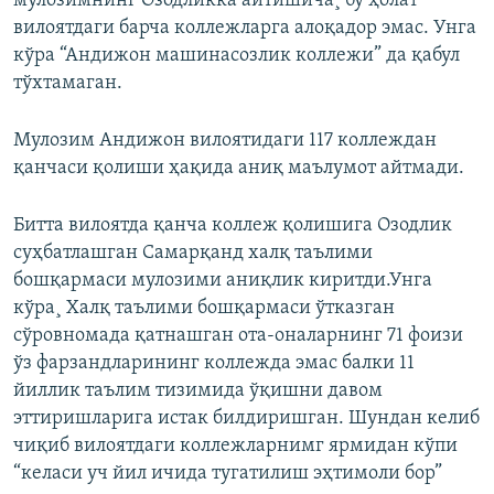
мулозимнинг Озодликка айтишича¸ бу ҳолат
вилоятдаги барча коллежларга алоқадор эмас. Унга
кўра “Андижон машинасозлик коллежи” да қабул
тўхтамаган.
Мулозим Андижон вилоятидаги 117 коллеждан
қанчаси қолиши ҳақида аниқ маълумот айтмади.
Битта вилоятда қанча коллеж қолишига Озодлик
суҳбатлашган Самарқанд халқ таълими
бошқармаси мулозими аниқлик киритди.Унга
кўра¸ Халқ таълими бошқармаси ўтказган
сўровномада қатнашган ота-оналарнинг 71 фоизи
ўз фарзандларининг коллежда эмас балки 11
йиллик таълим тизимида ўқишни давом
эттиришларига истак билдиришган. Шундан келиб
чиқиб вилоятдаги коллежларнимг ярмидан кўпи
“келаси уч йил ичида тугатилиш эҳтимоли бор”