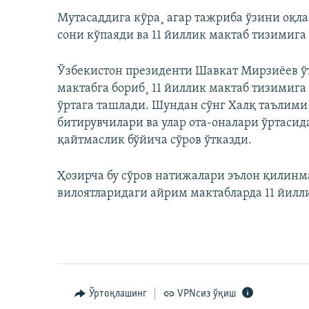
Мутасаддига кўра¸ агар тажриба ўзини оқла
сони кўпаяди ва 11 йиллик мактаб тизимиг
Ўзбекистон президенти Шавкат Мирзиëев ў
мактабга бориб¸ 11 йиллик мактаб тизимиг
ўртага ташлади. Шундан сўнг Халқ таълими
битирувчилари ва улар ота-оналари ўртасид
қайтмаслик бўйича сўров ўтказди.
Ҳозирча бу сўров натижалари эълон қилинм
вилоятларидаги айрим мактабларда 11 йилл
Ўртоқлашинг
VPNсиз ўқиш