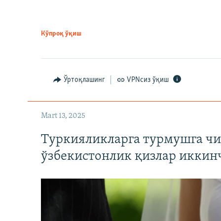
Кўпроқ ўқиш
Ўртоқлашинг
VPNсиз ўқиш
Mart 13, 2025
Туркияликларга турмушга чи
ўзбекистонлик қизлар иккин