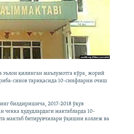
а эълон қилинган маълумотга кўра¸ жорий
жриба-синов тариқасида 10-синфларни очиш
инг билдиришича¸ 2017-2018 ўқув
н чекка ҳудудлардаги мактабларда 10-
 та мактаб битирувчилари ўқишни коллеж ва