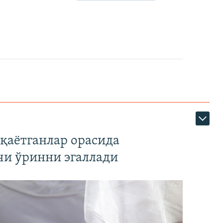
қаётганлар орасида
чи ўринни эгаллади