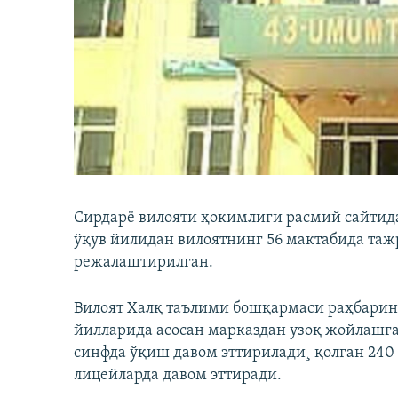
Сирдарë вилояти ҳокимлиги расмий сайтид
ўқув йилидан вилоятнинг 56 мактабида та
режалаштирилган.
Вилоят Халқ таълими бошқармаси раҳбарин
йилларида асосан марказдан узоқ жойлашга
синфда ўқиш давом эттирилади¸ қолган 240
лицейларда давом эттиради.