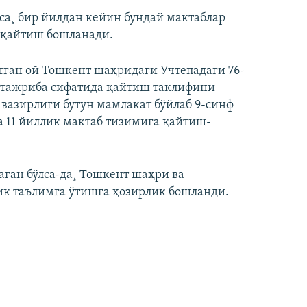
са¸ бир йилдан кейин бундай мактаблар
а қайтиш бошланади.
тган ой Тошкент шаҳридаги Учтепадаги 76-
а тажриба сифатида қайтиш таклифини
 вазирлиги бутун мамлакат бўйлаб 9-синф
а 11 йиллик мактаб тизимига қайтиш-
аган бўлса-да¸ Тошкент шаҳри ва
ик таълимга ўтишга ҳозирлик бошланди.