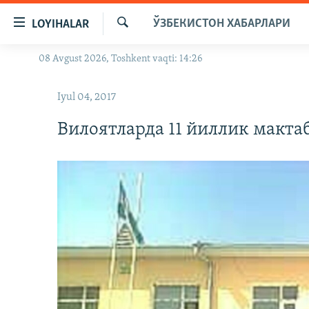
Линклар
ЎЗБЕКИСТОН ХАБАРЛАРИ
LOYIHALAR
Бош
мавзуларга
Излаш
08 Avgust 2026, Toshkent vaqti: 14:26
OZODLIK SURISHTIRUVLARI
ўтинг
Асосий
OZODVIDEO
Iyul 04, 2017
навигацияга
OZODARXIV
ўтинг
Вилоятларда 11 йиллик макт
Қидиришга
ўтинг