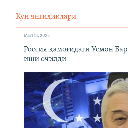
Кун янгиликлари
Mart 14, 2025
Россия қамоғидаги Усмон Бар
иши очилди