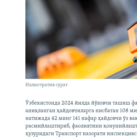
Иллюстратив сурат
Ўзбекистонда 2024 йилда йўловчи ташиш ф
аниқланган ҳайдовчиларга нисбатан 108 ми
натижада 42 минг 141 нафар ҳайдовчи ўз в
расмийлаштириб, фаолиятини қонунийлашти
ҳузуридаги Транспорт назорати инспекцияс