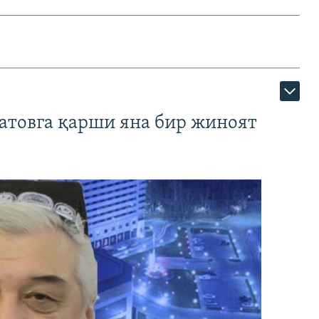
атовга қарши яна бир жиноят