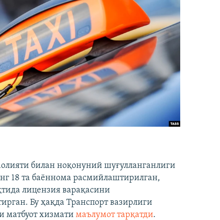
аолияти билан ноқонуний шуғулланганлиги
нг 18 та баённома расмийлаштирилган,
ақтида лицензия варақасини
рган. Бу ҳақда Транспорт вазирлиги
и матбуот хизмати
маълумот тарқатди
.