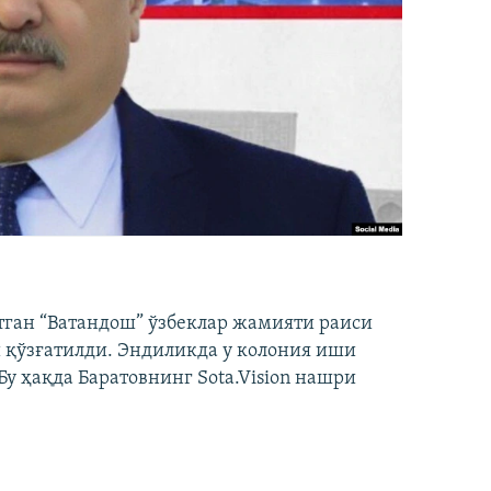
тган “Ватандош” ўзбеклар жамияти раиси
 қўзғатилди. Эндиликда у колония иши
у ҳақда Баратовнинг Sota.Vision нашри