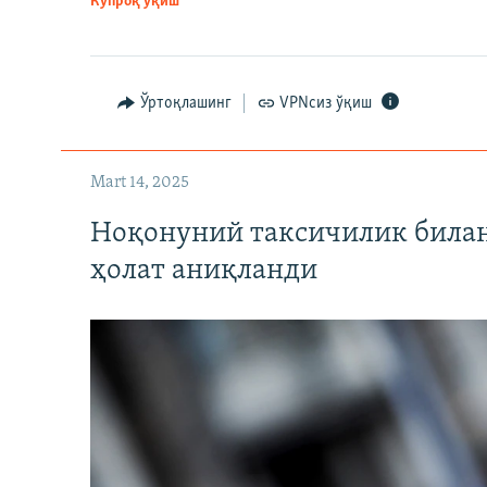
Кўпроқ ўқиш
Ўртоқлашинг
VPNсиз ўқиш
Mart 14, 2025
Ноқонуний таксичилик билан
ҳолат аниқланди