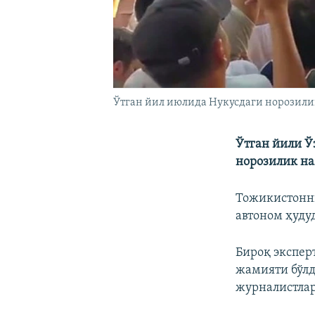
Ўтган йил июлида Нукусдаги норозили
Ўтган йили Ў
норозилик на
Тожикистонни
автоном ҳуду
Бироқ экспер
жамияти бўлд
журналистлар