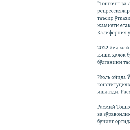
“Тошкент ва 
репрессиялар
таъсир ўтказ
жамияти ета
Калифорния у
2022 йил май
киши ҳалок б
бўлганини та
Июль ойида Ў
конституция
ишлатди. Рас
Расмий Тошк
ва зўравонли
бунинг ортид