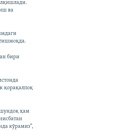
олқишлади.
иш ва
имдаги
тишмоқда.
дан бири
истонда
ик қорақалпоқ
 шундоқ ҳам
 нисбатан
нда кўрамиз”,