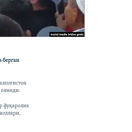
з берган
алпоғистон
 олинди.
ар фуқаролик
аоллари,