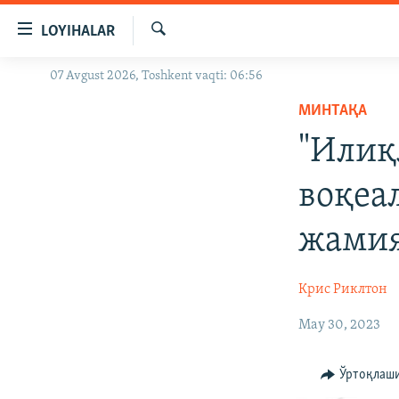
Линклар
LOYIHALAR
Бош
мавзуларга
Излаш
07 Avgust 2026, Toshkent vaqti: 06:56
OZODLIK SURISHTIRUVLARI
ўтинг
Асосий
МИНТАҚА
OZODVIDEO
навигацияга
"Илиқ
OZODARXIV
ўтинг
Қидиришга
воқеа
ўтинг
жамия
Крис Риклтон
May 30, 2023
Ўртоқлаш