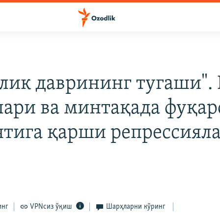
лик даврининг тугаши".
лари ва минтақада фуқа
тига қарши репрессиял
инг
VPNсиз ўқиш
Шарҳларни кўринг