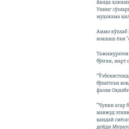
йилда ҳокими
Унинг сўзлар
муҳокама қи
Аммо кўплаб 
юмшаш ёки "
Тажимуратов 
бўлган, март
“Ўзбекистонд
бўлаётган воқ
фаоли Оқилбе
“Чунки агар 
мавжуд этник
қандай сиёса
дейди Мурато