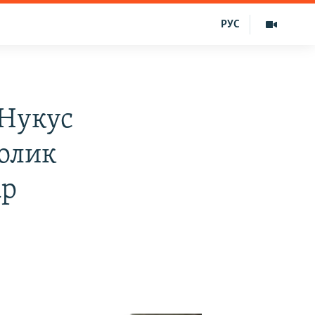
РУС
 Нукус
ролик
ар