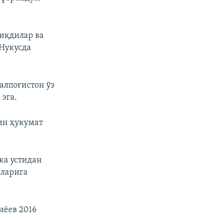
иқдилар ва
 Нукусда
алпоғистон ўз
 эга.
ин ҳукумат
ка устидан
йларига
иёев 2016