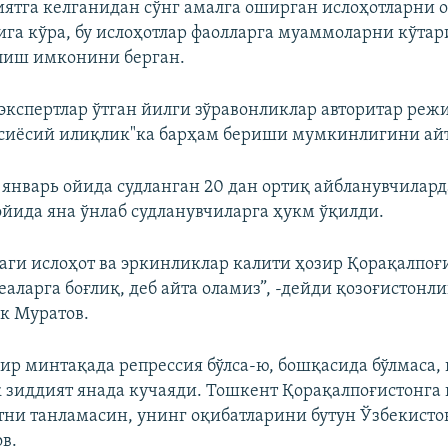
ятга келганидан сўнг амалга оширган ислоҳотларни 
ига кўра, бу ислоҳотлар фаолларга муаммоларни кўтар
лиш имконини берган.
экспертлар ўтган йилги зўравонликлар авторитар реж
сиёсий илиқлик"ка барҳам бериши мумкинлигини ай
январь ойида судланган 20 дан ортиқ айбланувчилар
 ойида яна ўнлаб судланувчиларга ҳукм ўқилди.
аги ислоҳот ва эркинликлар калити ҳозир Қорақалпоғ
еаларга боғлиқ, деб айта оламиз”, -дейди қозоғистонл
к Муратов.
бир минтақада репрессия бўлса-ю, бошқасида бўлмаса,
 зиддият янада кучаяди. Тошкент Қорақалпоғистонга
тни танламасин, унинг оқибатларини бутун Ўзбекисто
в.