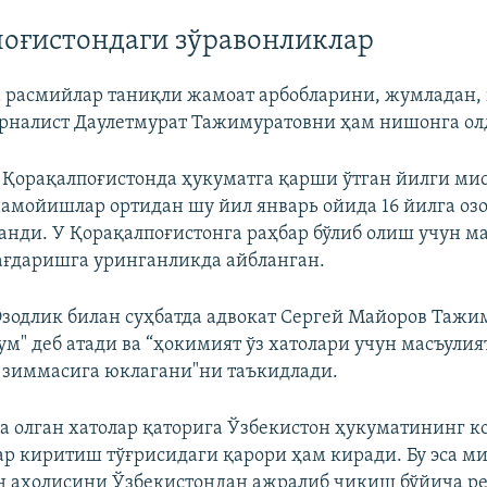
оғистондаги зўравонликлар
 расмийлар таниқли жамоат арбобларини, жумладан,
Auto
240p
360p
480p
рналист Даулетмурат Тажимуратовни ҳам нишонга ол
720p
1080p
Қорақалпоғистонда ҳукуматга қарши ўтган йилги ми
амойишлар ортидан шу йил январь ойида 16 йилга оз
анди. У Қорақалпоғистонга раҳбар бўлиб олиш учун м
ғдаришга уринганликда айбланган.
Озодлик билан суҳбатда адвокат Сергей Майоров Таж
ум" деб атади ва “ҳокимият ўз хатолари учун масъули
 зиммасига юклагани"ни таъкидлади.
а олган хатолар қаторига Ўзбекистон ҳукуматининг к
р киритиш тўғрисидаги қарори ҳам киради. Бу эса м
н аҳолисини Ўзбекистондан ажралиб чиқиш бўйича р