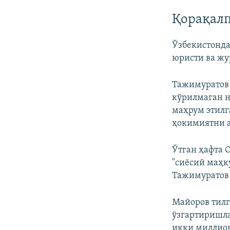
Қорақалп
Ўзбекистонда
юристи ва жу
Тажимуратов 
кўрилмаган н
маҳрум этилг
ҳокимиятни а
Ўтган ҳафта 
"сиёсий маҳк
Тажимуратов
Майоров тилг
ўзгартиришла
икки миллио