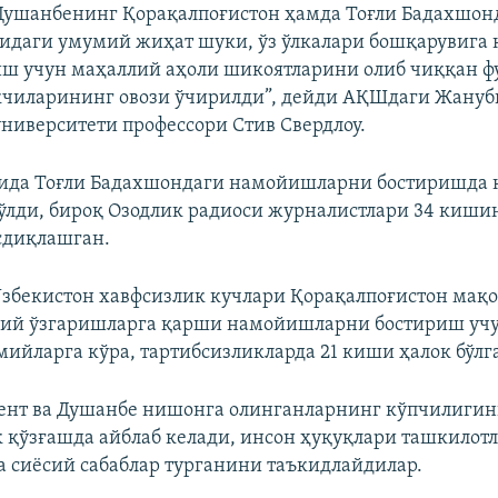
Душанбенинг Қорақалпоғистон ҳамда Тоғли Бадахшон
идаги умумий жиҳат шуки, ўз ўлкалари бошқарувига 
иш учун маҳаллий аҳоли шикоятларини олиб чиққан ф
кчиларининг овози ўчирилди”, дейди АҚШдаги Жану
ниверситети профессори Стив Свердлоу.
ида Тоғли Бадахшондаги намойишларни бостиришда 
ўлди, бироқ Озодлик радиоси журналистлари 34 киши
сдиқлашган.
збекистон хавфсизлик кучлари Қорақалпоғистон мақ
вий ўзгаришларга қарши намойишларни бостириш учу
мийларга кўра, тартибсизликларда 21 киши ҳалок бўлг
ент ва Душанбе нишонга олинганларнинг кўпчилигин
к қўзғашда айблаб келади, инсон ҳуқуқлари ташкилотл
а сиёсий сабаблар турганини таъкидлайдилар.