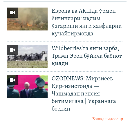
Европа ва АҚШда ўрмон
ёнғинлари: иқлим
ўзгариши янги хавфларни
кучайтирмоқда
Wildberries’га янги зарба,
Трамп Эрон бўйича баёнот
қилди
OZODNEWS: Мирзиёев
Қирғизистонда —
Чашмадан пенсия
битимигача | Украинага
босқин
Бошқа видеолар