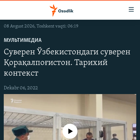
Линклар
Бош
мавзуларга
08 Avgust 2026, Toshkent vaqti: 06:19
ўтинг
OZODLIK SURISHTIRUVLARI
Асосий
МУЛЬТИМЕДИА
OZODVIDEO
навигацияга
Cуверен Ўзбекистондаги суверен
ўтинг
OZODARXIV
Қидиришга
Қорақалпоғистон. Тарихий
ўтинг
контекст
На русском
Dekabr 06, 2022
ИЖТИМОИЙ ТАРМОҚЛАР
Айни дамда медиа-манба мавжуд эмас
Озодлик бошқа тилларда