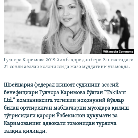
Гулнора Каримова 2019 йил баҳоридан бери Зангиотадаги
21-сонли аёллар колониясида жазо муддатини ўтамоқда.
Швейцария федерал жиноят судининг асосий
бенефициари Гулнора Каримова бўлган “Takilant
Ltd.” компаниясига тегишли но
қ
онуний
йўллар
билан
орттирилган
мабла
ғ
ларни
мусодара
қ
илиш
тў
ғ
рисидаги
қ
арори
Ўзбекистон ҳукумати ва
Каримованинг адвокати томонидан турлича
талқин қилинди.