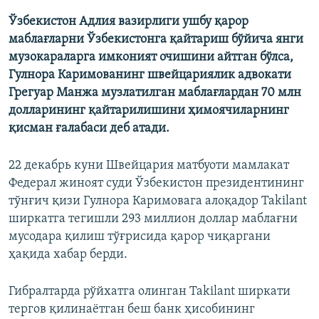
Ўзбекистон Адлия вазирлиги ушбу қарор
маблағларни
Ўзбекистонга
қайтариш бўйича
янги
музокараларга
имконият
очишини айтган бўлса,
Гулнора Каримованинг швейцариялик адвокати
Грегуар Манжа музлатилган маблағлардан 70 млн
долларининг қайтарилишини ҳимоячиларнинг
қисман ғалабаси деб атади.
22 декабрь куни Швейцария матбуоти мамлакат
Федерал жиноят суди Ўзбекистон президентининг
тўнғич қизи Гулнора Каримовага алоқадор Takilant
ширкатга тегишли 293 миллион доллар маблағни
мусодара қилиш тўғрисида қарор чиқаргани
ҳақида хабар берди.
Гибралтарда рўйхатга олинган Takilant ширкати
тергов қилинаётган беш банк ҳисобининг