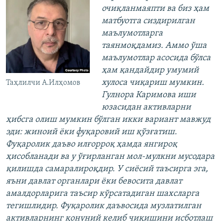
очиқланмаяпти ва биз ҳам
матбуотга сиздирилган
маълумотларга
таянмоқдамиз. Аммо ўша
маълумотлар асосида бўлса
ҳам қандайдир умумий
хулоса чиқариш мумкин.
Таҳлилчи А.Илҳомов
Гулнора Каримова иши
юзасидан активларни
ҳибсга олиш мумкин бўлган икки вариант мавжуд
эди: жиноий ёки фуқаровий иш қўзғатиш.
Фуқаролик даъво илғорроқ ҳамда янгироқ
ҳисобланади ва у ўғирланган мол-мулкни мусодара
қилишда самаралироқдир. У сиёсий таъсирга эга,
яъни давлат органлари ёки бевосита давлат
амалдорларига таъсир кўрсатадиган шахсларга
тегишлидир. Фуқаролик даъвосида музлатилган
активларнинг қонуний келиб чиқишини исботлаш