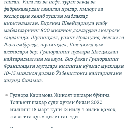
топган. Унга газ ва нефт, турли завод ва
фабрикалардан олинган пуллар, импорт ва
экспортдан келиб тушган маблағлар
киритилмаган. Биргина Швейцарияда ушбу
маблағларнинг 800 миллион доллардан зиёдроғи
сақланади. Шунингдек, унинг Ирландия, Белгия ва
Люксембургда, шунингдек, Швецияда ҳам
активлари бор. Гулноранинг пуллари Швециядан
қайтарилмагани маълум. Биз фақат Гулноранинг
Франциядаги мусодара қилинган кўчмас мулкидан
10-15 миллион доллар Ўзбекистонга қайтарилгани
ҳақида биламиз.​
Гулнора Каримова Жиноят ишлари бўйича
Тошкент шаҳар суди ҳукми билан 2020
йилнинг 18 март куни 13 йилу 4 ойлик қамоқ
жазосига ҳукм қилинган эди.