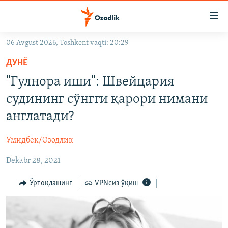
Линклар
Бош
мавзуларга
06 Avgust 2026, Toshkent vaqti: 20:29
ўтинг
OZODLIK SURISHTIRUVLARI
Асосий
ДУНË
OZODVIDEO
навигацияга
"Гулнора иши": Швейцария
ўтинг
OZODARXIV
судининг сўнгги қарори нимани
Қидиришга
ўтинг
англатади?
На русском
Умидбек/Озодлик
ИЖТИМОИЙ ТАРМОҚЛАР
Dekabr 28, 2021
Ўртоқлашинг
VPNсиз ўқиш
Озодлик бошқа тилларда