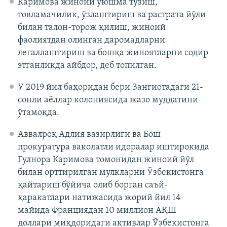
Каримова жиноий уюшма тузиш,
товламачилик, ўзлаштириш ва растрата йўли
билан талон-торож қилиш, жиноий
фаолиятдан олинган даромадларни
легаллаштириш ва бошқа жиноятларни содир
этганликда айбдор, деб топилган.
У 2019 йил баҳоридан бери Зангиотадаги 21-
сонли аёллар колониясида жазо муддатини
ўтамоқда.
Аввалроқ Адлия вазирлиги ва Бош
прокуратура ваколатли идоралар иштирокида
Гулнора Каримова томонидан жиноий йўл
билан орттирилган мулкларни Ўзбекистонга
қайтариш бўйича олиб борган саъй-
ҳаракатлари натижасида жорий йил 14
майида Франциядан 10 миллион АҚШ
доллари миқдоридаги активлар Ўзбекистонга