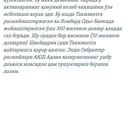
қўзғатилган. Бу икки даъвонинг бирида у
активларининг қонуний келиб чиқишини ўзи
исботлаши керак эди. Бу ишда Такилантга
расмийлаштирилган ва Ломбард Одье Банкида
жойлаштирилган ўша 350 миллион доллар ҳақида
гап боради. Шу пулдан бир қисмини (70 миллион
долларни) Швейцария суди Такилантга
қайтаришга қарор қилган. Энди Гибралтар
расмийлари АҚШ Адлия вазирлигининг ушбу
даъвоси юзасидан ҳам тушунтириш бериши
лозим.