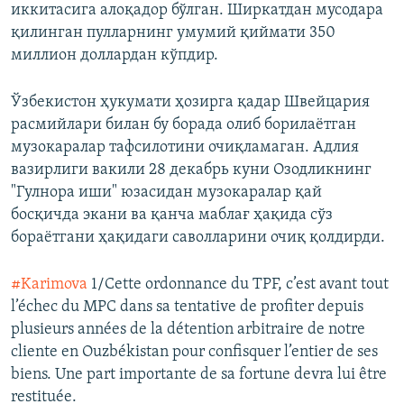
иккитасига алоқадор бўлган. Ширкатдан мусодара
қилинган пулларнинг умумий қиймати 350
миллион доллардан кўпдир.
Ўзбекистон ҳукумати ҳозирга қадар Швейцария
расмийлари билан бу борада олиб борилаётган
музокаралар тафсилотини очиқламаган. Адлия
вазирлиги вакили 28 декабрь куни Озодликнинг
"Гулнора иши" юзасидан музокаралар қай
босқичда экани ва қанча маблағ ҳақида сўз
бораётгани ҳақидаги саволларини очиқ қолдирди.
#Karimova
1/Cette ordonnance du TPF, c’est avant tout
l’échec du MPC dans sa tentative de profiter depuis
plusieurs années de la détention arbitraire de notre
cliente en Ouzbékistan pour confisquer l’entier de ses
biens. Une part importante de sa fortune devra lui être
restituée.