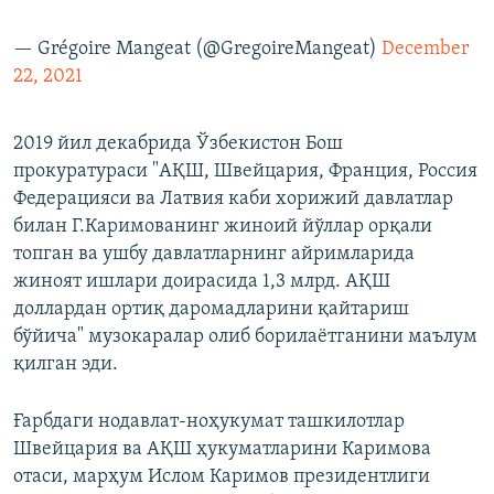
— Grégoire Mangeat (@GregoireMangeat)
December
22, 2021
2019 йил декабрида Ўзбекистон Бош
прокуратураси "АҚШ, Швейцария, Франция, Россия
Федерацияси ва Латвия каби хорижий давлатлар
билан Г.Каримованинг жиноий йўллар орқали
топган ва ушбу давлатларнинг айримларида
жиноят ишлари доирасида 1,3 млрд. АҚШ
доллардан ортиқ даромадларини қайтариш
бўйича" музокаралар олиб борилаётганини маълум
қилган эди.
Ғарбдаги нодавлат-ноҳукумат ташкилотлар
Швейцария ва АҚШ ҳукуматларини Каримова
отаси, марҳум Ислом Каримов президентлиги