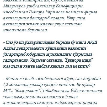
Авакянга топширилган, бироқ Авакян ва
Мадумаров ушбу активлар бенефициари
ҳисобланган Гулнора Каримова номидан фирма
активларини бошқариб келади. Улар унга
активларга эгалик қилиш учун тегишли
ишончнома беришган.
- Сиз ўз шарҳларингиздан бирида бу ишга АҚШ
Адлия департаменти қўшилиши вазиятни
ўзгартириб юбориши мумкинлиги тўғрисида
гапиргансиз. Умуман олганда, "Гулнора иши"
юзасидан қанча маблағ ҳақида гап кетяпти?
-​
Менинг ҳисоб-китобларимга кўра, гап тақрибан
1,2 миллиард доллар ҳақида кетяпти. Бу пуллар
МТС, “Вымпелком”, TeliaSonera ва Ўзбекистондаги
телекоммуникация соҳасидаги бошқа
компаниялардан олинган маблағлардан ташкил