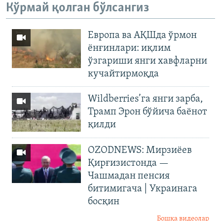
Кўрмай қолган бўлсангиз
Европа ва АҚШда ўрмон
ёнғинлари: иқлим
ўзгариши янги хавфларни
кучайтирмоқда
Wildberries’га янги зарба,
Трамп Эрон бўйича баёнот
қилди
OZODNEWS: Мирзиёев
Қирғизистонда —
Чашмадан пенсия
битимигача | Украинага
босқин
Бошқа видеолар