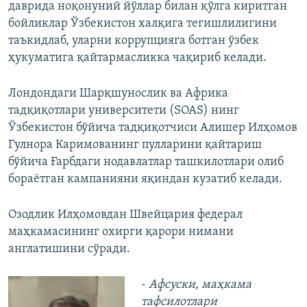
даврида ноқонуний йўллар билан қўлга киритган
бойликлар Ўзбекистон халқига тегишлилигини
таъкидлаб, уларни коррупцияга ботган ўзбек
ҳукуматига қайтармасликка чақириб келади.
Лондондаги Шарқшунослик ва Африка
тадқиқотлари университети (SOAS) нинг
Ўзбекистон бўйича тадқиқотчиси Алишер Илҳомов
Гулнора Каримованинг пулларини қайтариш
бўйича Ғарбдаги нодавлатлар ташкилотлари олиб
бораётган кампанияни яқиндан кузатиб келади.
Озодлик Илҳомовдан Швейцария федерал
маҳкамасининг охирги қарори нимани
англатишини сўради.
-
Афсуски, маҳкама
тафсилотлари