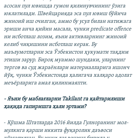
асосан пул ювишда гумон қилинувчининг ўзига
юклатилади. Швейцарияда эса пул ювиш бўйича
жиноий иш очилган, аммо бу усул билан натижага
эриши анча қийин масала, чунки predicate offence
ни исботлаш лозим, яъни активларнинг жиноий
келиб чиқишини исботлаш керак. Бу
маълумотларни эса Ўзбекистон ҳукумати тақдим
этиши зарур. Бироқ муаммо шундаки, уларнинг
тергов ва суд жараёнлари материалларига ишонч
йўқ, чунки
Ўзбекистонда ҳалигача халқаро адолат
меъёрларига амал қилинмаяпти.
- Яъни бу маблағларни Takilant га қайтарилиши
ҳақида гапиришга ҳали эртами?
-​
Қўшма Штатларда 2016 йилда Гулноранинг мол-
мулкига қарши иккита фуқаролик даъвоси