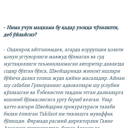
-
Нима учун маҳкама бу қадар узоққа чўзиляпти,
деб ўйлайсиз?
-
Олдинроқ айтганимдек, агарда коррупция ҳолати
қонун устуворлиги мавжуд бўлмаган ва суд
мустақиллиги таъминланмаган авторитар давлатда
содир бўлган бўлса, Швейцарияда жиноят ишлари
бўйича далил топиш жуда қийин масаладир. Айнан
шу сабабли Гулноранинг адвокатлари шу услубни
қўллашган ва Ўзбекистон тақдим этган далилларга
ишониб бўлмаслигига урғу бериб келган. Улар
ҳатто илгари Швейцария прокуратураси талаби
билан ёпилган Takilant ни тиклашга муваффақ
бўлишди. Фирмада расмий директорлик Гаяне