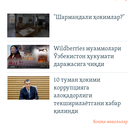
"Шармандали ҳокимлар?"
Wildberries муаммолари
Ўзбекистон ҳукумати
даражасига чиқди
10 туман ҳокими
коррупцияга
алоқадорлиги
текширилаётгани хабар
қилинди
Бошқа мақолалар