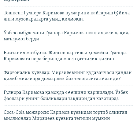
Тошкент Гулнора Каримова пулларини қайтариш бўйича
янги музокараларга умид қилмоқда
Ўзбек омбудсмани Гулнора Каримованинг аҳволи ҳақида
маълумот берди
Британия матбуоти: Жонсон партияси ҳомийси Гулнора
Каримовага пора беришда маслаҳатчилик қилган
Фарғоналик куëвлар: Мирзиëевнинг қудаваччаси қандай
қилиб миллиард долларлик бизнес эгасига айланди?
Гулнора Каримова қамоқда 49 ёшини қаршилади. Ўзбек
фаоллари унинг бойликлари тақдиридан хавотирда
Coca-Cola можароси: Каримов куëвидан тортиб олинган
миллионлар Мирзиëев куëвига тегиши мумкин