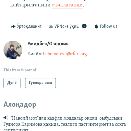
қайтарилганини
очиқлаганди
.
Ўртоқлашинг
VPNсиз ўқиш
Follow us
Умидбек/Озодлик
Емайл: ​
bobomatovu@rferl.org
​
This item is part of
Дунë
Гулнора иши
Алоқадор
"Навоийазот"дан хавфли моддалар оққан, омбудсман
Гулнора Каримова ҳақида, тезлиги паст интернет ва сохта
сертификат