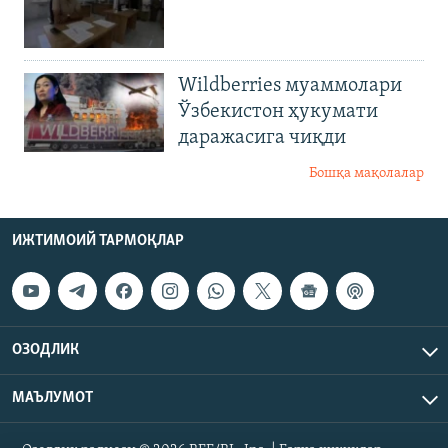
Wildberries муаммолари
Ўзбекистон ҳукумати
даражасига чиқди
Бошқа мақолалар
ИЖТИМОИЙ ТАРМОҚЛАР
ОЗОДЛИК
МАЪЛУМОТ