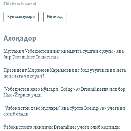
This item is part of
Кун мавзулари
Иқтисод
Алоқадор
Мустақил Ўзбекистоннинг қимматга тушган орзуси - яна
бир Dreamliner Тошкентда
Президент Мирзиёев Каримовнинг бош учувчисини нега
пенсияга чиқарди?
"Ўзбекистон ҳаво йўллари” Boing 787 Dreamlinerда илк бор
Нью-Йоркка учди
“Ўзбекистон ҳаво йўллари” яна тўртта Boeing-787 учоғини
сотиб олади
Ўзбекистонга иккинчи Dreamliner учоғи олиб келинди