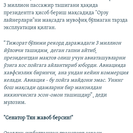
3 миллион пассажир ташигани ҳақида
президентга ҳисоб бериш мақсадида "Орзу
лайнерлари"ни мақсадга мувофиқ бўлмаган тарзда
эксплуатация қилган.
“
Тижорат бўлими рекорд даражадаги 3 миллион
йўловчи ташидим¸ деган гапни айтиб¸
президентдан мақтов олиш учун авиаташувларни
ўзига хос пойгага айлантириб юборди. Авиацияда
хавфсизлик биринчи¸ ана ундан кейин коммерция
келади. Авиация - бу пойга майдони эмас. Унинг
бош мақсади одамларни бир манзилдан
иккинчисига эсон-омон ташишдир
”¸ деди
мулозим.
"Сенатор Тян жавоб берсин!"