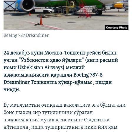
Boeing 787 Dreamliner
24 декабрь куни Москва-Тошкент рейси билан
учган “Ўзбекистон ҳаво йўллари” (янги расмий
номи Uzbekistan Airways) миллий
авиакомпаниясига қарашли Boeing 787-8
Dreamliner Тошкентга қўнар-қўнмас¸ ишдан
чиқди.
Бу маълумотни очиқлаш ваколатига эга бўлмагани
боис шахси сир тутилишини сўраган
авиакомпания мутахассисининг Озодликка
айтишича¸ ишга туширилганига икки йил ҳам