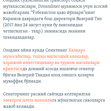
Озодлик суҳбатлашган транспорт соҳаси
мутахассислари¸ Dreamliner муаммоси учун асосий
жавобгарлик “Ўзбекистон ҳаво йўллари”нинг
Каримов давридаги бош директори Валерий Тян
(2017 йил 24 август куни бу лавозимдан
четлатилган - таҳр.) зиммасида эканини
таъкидладилар.
Озодлик айни кунда Сенатнинг
Халқаро
муносабатлар, ташқи иқтисодий алоқалар,
хорижий инвестициялар ва туризм масалалари
қўмитаси
да доимий асосда ишловчи сенатор
бўлган Валерий Тяндан изоҳ олишга ҳозирча
муваффақ бўлмади.
Сенаторнинг расмий сайтида келтирилган
электрон почта манзили
га жўнатилган саволларга
жавоб келмади.