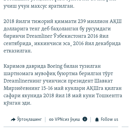
учиш учун махсус яратилган.
2018 йилги тижорий қиммати 239 миллион АҚШ
долларига тенг деб баҳоланган бу русумдаги
биринчи Dreamliner Ўзбекистонга 2016 йил
сентябрида¸ иккинчиси эса¸ 2016 йил декабрида
етказилган.
Каримов даврида Boeing билан тузилган
шартномага мувофиқ буюртма берилган тўрт
Dreamlinerнинг учинчиси президент Шавкат
Мирзиëевнинг 15-16 май кунлари АҚШга қилган
сафари якунида 2018 йил 18 май куни Тошкентга
қўнган эди.
Ўртоқлашинг
VPNсиз ўқиш
Follow us