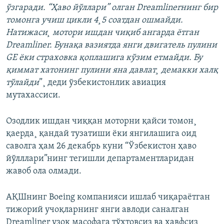
ўзгаради. “Ҳаво йўллари” олган Dreamlinerнинг бир
томонга учиш цикли 4¸5 соатдан ошмайди.
Натижаси¸ мотори ишдан чиқиб ангарда ëтган
Dreamliner. Бунақа вазиятда янги двигатель пулини
GE ëки страховка қоплашига кўзим етмайди. Бу
қиммат хатонинг пулини яна давлат¸ демакки халқ
тўлайди
”¸ деди ўзбекистонлик авиация
мутахассиси.
Озодлик ишдан чиққан моторни қайси томон¸
қаерда¸ қандай тузатиши ëки янгилашига оид
саволга ҳам 26 декабрь куни “Ўзбекистон ҳаво
йўлллари”нинг тегишли департаментларидан
жавоб ола олмади.
АҚШнинг Boeing компанияси ишлаб чиқараëтган
тижорий учоқларнинг янги авлоди саналган
Dreamliner узоқ масофага тўхтовсиз ва хавфсиз