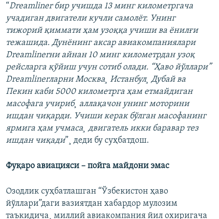
“
Dreamliner бир учишда 13 минг километргача
учадиган двигатели кучли самолëт. Унинг
тижорий қиммати ҳам узоққа учиши ва ëнилғи
тежашида. Дунëнинг аксар авиакомпаниялари
Dreamlinerни айнан 10 минг километрдан узоқ
рейсларга қўйиш учун сотиб олади. “Ҳаво йўллари”
Dreamlinerларни Москва¸ Истанбул¸ Дубай ва
Пекин каби 5000 километрга ҳам етмайдиган
масофага учириб¸ аллақачон унинг моторини
ишдан чиқарди. Учиши керак бўлган масофанинг
ярмига ҳам учмаса¸ двигатель икки баравар тез
ишдан чиқади
”¸ деди бу суҳбатдош.
Фуқаро авиацияси – пойга майдони эмас
Озодлик суҳбатлашган “Ўзбекистон ҳаво
йўллари”даги вазиятдан хабардор мулозим
таъкидича¸ миллий авиакомпания йил охиригача