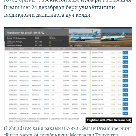
78702 бўлган “Ўзбекистон ҳаво йўллари”га қарашли
Dreamliner 24 декабрдан бери учмаëтганини
тасдиқловчи далилларга дуч келди.
Flightradar24 қайд рақами UK78702 бўлган Dreamlinerнинг
сўнгги марта 24 декабрь куни Москвадан Тошкентга