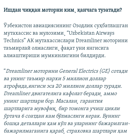
Ишдан чиққан моторни ким¸ қанчага тузатади?
Ўзбекистон авиациясининг Озодлик суҳбатлашган
мутахассис ва мулозими¸ “Uzbekistan Airways
Technics” АК мутахассислари Dreamliner моторини
таъмирлай олмаслиги¸ фақат уни янгисига
алмаштириши мумкинлигини билдирди.
“
Dreamliner моторини General Electrics (GE) сотади
ва унинг таъмир нархи 5 миллион доллар
атрофида,янгиси эса 20 миллион доллар туради.
Dreamliner двигателига кафолат беради¸ аммо
унинг шартлари бор. Масалан¸ гарантия
шартларига мувофиқ¸ бир томонга учиш цикли
ўртача 6 соатдан кам бўлмаслиги керак. Бунинг
бошқа деталлари ҳам кўп ва уларнинг бажарилган-
бажарилмаганига қараб¸ страховка шартлари ҳам