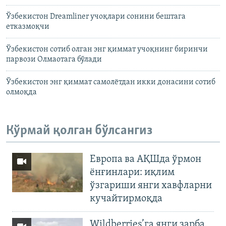
Ўзбекистон Dreamliner учоқлари сонини бештага
етказмоқчи
Ўзбекистон сотиб олган энг қиммат учоқнинг биринчи
парвози Олмаотага бўлади
Ўзбекистон энг қиммат самолётдан икки донасини сотиб
олмоқда
Кўрмай қолган бўлсангиз
Европа ва АҚШда ўрмон
ёнғинлари: иқлим
ўзгариши янги хавфларни
кучайтирмоқда
Wildberries’га янги зарба,