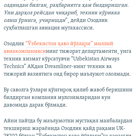
олдиндан билган¸ раҳбариятга ҳам билдиришган.
Уни дарҳол рейсдан чиқариб¸ техник кўрикка
олиш ўрнига¸ учиришди
”¸ дейди Озодлик
суҳбатлашган авиация мутахассиси.
Озодлик
“Ўзбекистон ҳаво йўллари” миллий
авиакомпанияси
нинг тижорат департаменти¸ унга
техник хизмат кўрсатувчи “Uzbekistan Airways
Technics” АКдан Dreamliner-нинг техник ва
тижорий вазиятига оид бирор маълумот ололмади.
Бу саволга ўзлари қўнғироқ қилиб жавоб беришини
билдирган компания мулозимларидан кун
давомида дарак бўлмади.
Айни пайтда бу маълумотни мустақил манбалардан
текшириш жараëнида Озодлик қайд рақами UK-