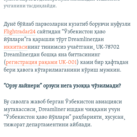
учганини тасдиқлайди.
Дунë бўйлаб парвозларни кузатиб борувчи нуфузли
Flightradar24
сайтидан “Ўзбекистон ҳаво
йўллари”га қарашли тўрт Dreamlinerдан
иккитаси
нинг тинимсиз учаëтгани¸ UK-78702
Dreamlinerдан бошқа яна биттасининг
(
регистрация рақами UK-001
) ками бир ҳафтадан
бери ҳавога кўтарилмаганини кўриш мумкин.
“Орзу лайнери” орзуси нега узоққа чўзилмади?
Бу саволга жавоб берган Ўзбекистон авиацияси
мутахассиси¸ Dreamliner ишдан чиққани учун
“Ўзбекистон ҳаво йўллари” раҳбарияти¸ хусусан¸
тижорат департаментини айблади.