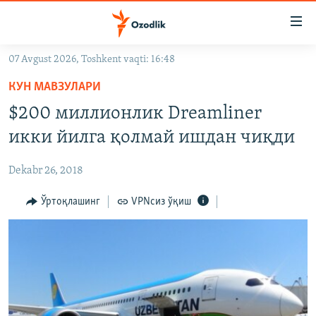
Линклар
Бош
мавзуларга
07 Avgust 2026, Toshkent vaqti: 16:48
ўтинг
OZODLIK SURISHTIRUVLARI
Асосий
КУН МАВЗУЛАРИ
OZODVIDEO
навигацияга
$200 миллионлик Dreamliner
ўтинг
OZODARXIV
икки йилга қолмай ишдан чиқди
Қидиришга
ўтинг
На русском
Dekabr 26, 2018
ИЖТИМОИЙ ТАРМОҚЛАР
Ўртоқлашинг
VPNсиз ўқиш
Озодлик бошқа тилларда