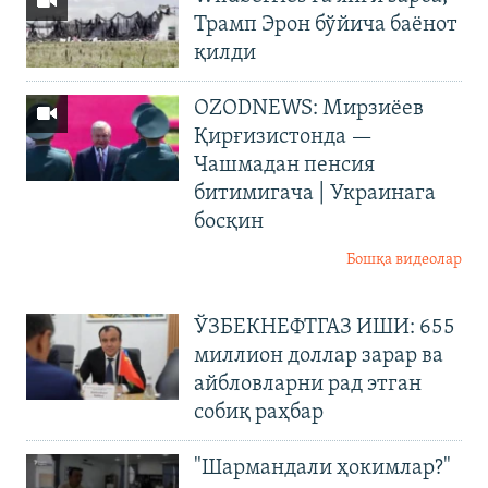
Трамп Эрон бўйича баёнот
қилди
OZODNEWS: Мирзиёев
Қирғизистонда —
Чашмадан пенсия
битимигача | Украинага
босқин
Бошқа видеолар
ЎЗБЕКНЕФТГАЗ ИШИ: 655
миллион доллар зарар ва
айбловларни рад этган
собиқ раҳбар
"Шармандали ҳокимлар?"