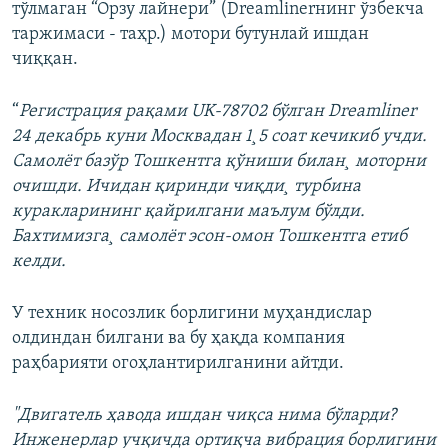
тўлмаган “Орзу лайнери” (Dreamlinerнинг ўзбекча
таржимаси - таҳр.) мотори бутунлай ишдан
чиққан.
“
Регистрация рақами
UK-78702 бўлган Dreamliner
24 декабрь куни Москвадан 1¸5 соат кечикиб учди.
Самолëт базўр Тошкентга қўниши билан¸ моторни
очишди. Ичидан қиринди чиқди¸ турбина
куракларининг қайрилгани маълум бўлди.
Бахтимизга¸ самолëт эсон-омон Тошкентга етиб
келди.
У техник носозлик борлигини муҳандислар
олдиндан билгани ва бу ҳақда компания
раҳбарияти огоҳлантирилганини айтди.
"Двигатель ҳавода ишдан чиқса нима бўларди?
Инженерлар учқичда ортиқча вибрация борлигини