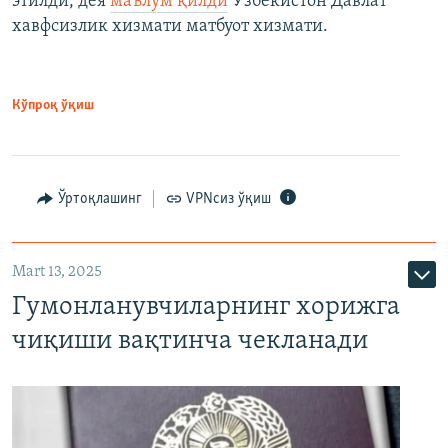
этилди, дея
маълум қилди
Ўзбекистон Давлат
хавфсизлик хизмати матбуот хизмати.
Кўпроқ ўқиш
Ўртоқлашинг
VPNсиз ўқиш
Mart 13, 2025
Гумонланувчиларнинг хорижга
чиқиши вақтинча чекланади