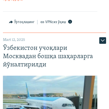
Ўртоқлашинг
VPNсиз ўқиш
Mart 12, 2025
Ўзбекистон учоқлари
Москвадан бошқа шаҳарларга
йўналтирилди