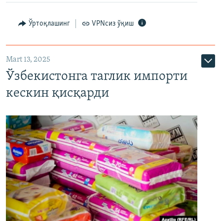
Ўртоқлашинг
VPNсиз ўқиш
Mart 13, 2025
Ўзбекистонга таглик импорти
кескин қисқарди