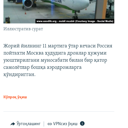
Иллюстратив сурат
Жорий йилнинг 11 мартига ўтар кечаси Россия
пойтахти Москва ҳудудига дронлар ҳужуми
уюштирилгани муносабати билан бир қатор
самолётлар бошқа аэродромларга
қўндиригган.
Кўпроқ ўқиш
Ўртоқлашинг
VPNсиз ўқиш