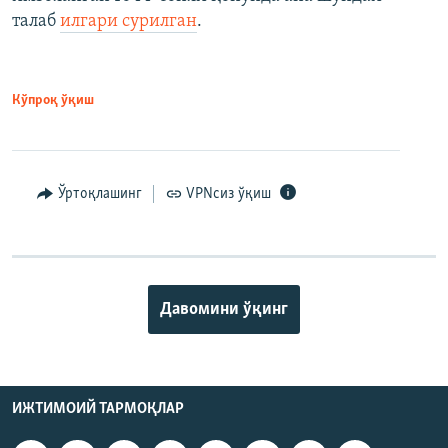
талаб
илгари сурилган
.
Кўпроқ ўқиш
Ўртоқлашинг
VPNсиз ўқиш
Давомини ўқинг
ИЖТИМОИЙ ТАРМОҚЛАР