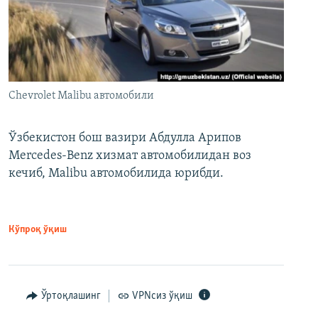
Chevrolet Malibu автомобили
Ўзбекистон бош вазири Абдулла Арипов
Mercedes-Benz хизмат автомобилидан воз
кечиб, Malibu автомобилида юрибди.
Кўпроқ ўқиш
Ўртоқлашинг
VPNсиз ўқиш