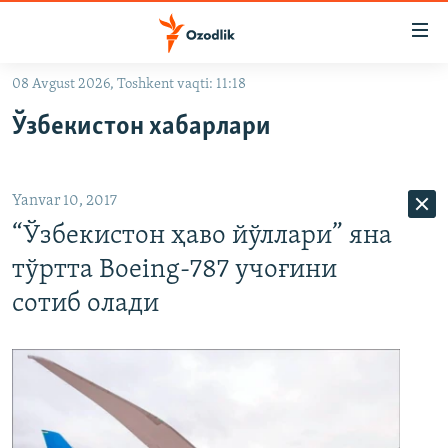
Линклар
Бош
мавзуларга
08 Avgust 2026, Toshkent vaqti: 11:18
ўтинг
OZODLIK SURISHTIRUVLARI
Асосий
Ўзбекистон хабарлари
OZODVIDEO
навигацияга
ўтинг
OZODARXIV
Қидиришга
Yanvar 10, 2017
ўтинг
На русском
“Ўзбекистон ҳаво йўллари” яна
тўртта Boeing-787 учоғини
ИЖТИМОИЙ ТАРМОҚЛАР
сотиб олади
Озодлик бошқа тилларда