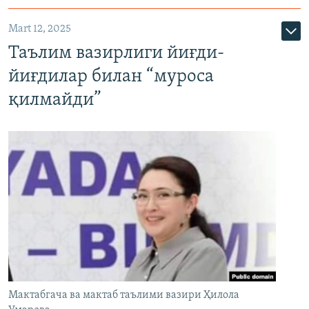
Mart 12, 2025
Таълим вазирлиги йиғди-
йиғдилар билан “муроса
қилмайди”
Мактабгача ва мактаб таълими вазири Ҳилола