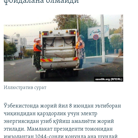
фойдалана олмайди
Иллюстратив сурат
Ўзбекистонда жорий йил 8 июндан эътиборан
чиқиндидан қарздорлик учун электр
энергиясидан узиб қўйиш амалиёти жорий
этилади. Мамлакат президенти томонидан
имзоланган 1044-сонли қонунда ана шундай