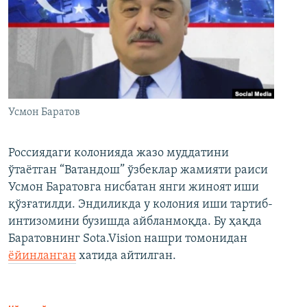
Усмон Баратов
Россиядаги колонияда жазо муддатини
ўтаётган “Ватандош” ўзбеклар жамияти раиси
Усмон Баратовга нисбатан янги жиноят иши
қўзғатилди. Эндиликда у колония иши тартиб-
интизомини бузишда айбланмоқда. Бу ҳақда
Баратовнинг Sota.Vision нашри томонидан
ёйинланган
хатида айтилган.