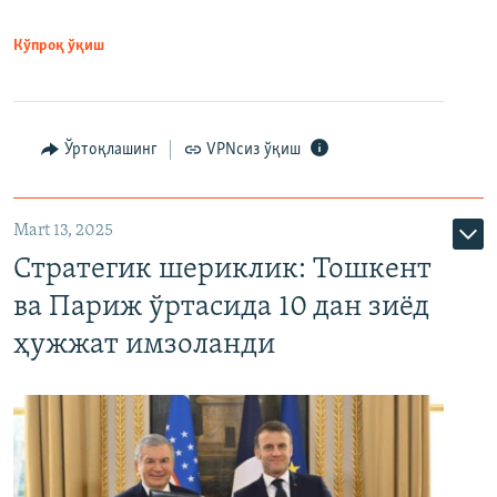
Кўпроқ ўқиш
Ўртоқлашинг
VPNсиз ўқиш
Mart 13, 2025
Стратегик шериклик: Тошкент
ва Париж ўртасида 10 дан зиёд
ҳужжат имзоланди