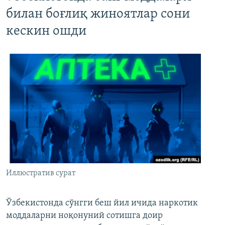
билан боғлиқ жиноятлар сони
кескин ошди
Иллюстратив сурат
Ўзбекистонда сўнгги беш йил ичида наркотик
моддаларни ноқонуний сотишга доир