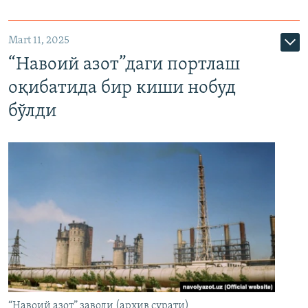
Mart 11, 2025
“Навоий азот”даги портлаш
оқибатида бир киши нобуд
бўлди
“Навоий азот” заводи (архив сурати)