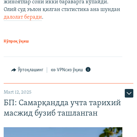
жиноятлар сони икки бараварга кўпайди.
Олий суд эълон қилган статистика ана шундан
далолат беради
.
Кўпроқ ўқиш
Ўртоқлашинг
VPNсиз ўқиш
Mart 12, 2025
БП: Самарқандда учта тарихий
масжид бузиб ташланган