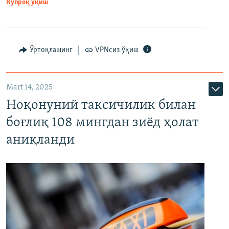
Кўпроқ ўқиш
Ўртоқлашинг
VPNсиз ўқиш
Mart 14, 2025
Ноқонуний таксичилик билан
боғлиқ 108 мингдан зиёд ҳолат
аниқланди