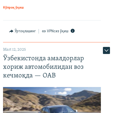
Кўпроқ ўқиш
Ўртоқлашинг
VPNсиз ўқиш
Mart 12, 2025
Ўзбекистонда амалдорлар
хориж автомобилидан воз
кечмоқда — ОАВ