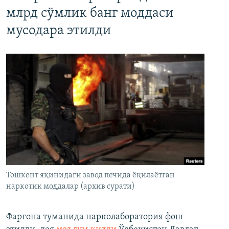
млрд сўмлик банг моддаси
мусодара этилди
Тошкент яқинидаги завод печида ёқилаётган
наркотик моддалар (архив сурати)
Фарғона туманида нарколаборатория фош