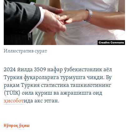
Иллюстратив сурат
2024 йилда 3509 нафар ўзбекистонлик аёл
Туркия фуқароларига турмушга чиқди. Бу
рақам Туркия статистика ташкилотининг
(ТÜİК) оила қуриш ва ажрашишга оид
ҳисобот
ида акс этган.
Кўпроқ ўқиш