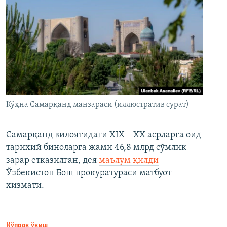
Кўҳна Самарқанд манзараси (иллюстратив сурат)
Самарқанд вилоятидаги XIX – XX асрларга оид
тарихий биноларга жами 46,8 млрд сўмлик
зарар етказилган, дея
маълум қилди
Ўзбекистон Бош прокуратураси матбуот
хизмати.
Кўпроқ ўқиш