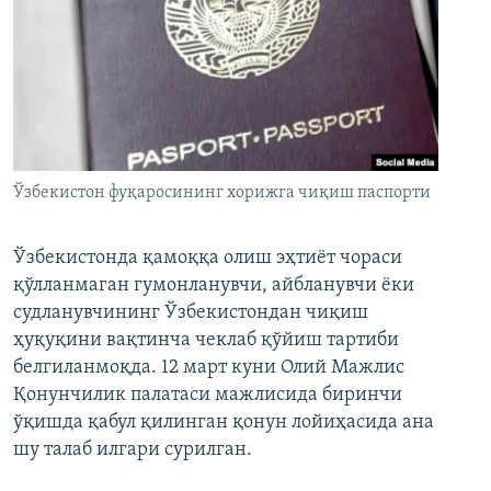
Ўзбекистон фуқаросининг хорижга чиқиш паспорти
Ўзбекистонда қамоққа олиш эҳтиёт чораси
қўлланмаган гумонланувчи, айбланувчи ёки
судланувчининг Ўзбекистондан чиқиш
ҳуқуқини вақтинча чеклаб қўйиш тартиби
белгиланмоқда. 12 март куни Олий Мажлис
Қонунчилик палатаси мажлисида биринчи
ўқишда қабул қилинган қонун лойиҳасида ана
шу талаб илгари сурилган.