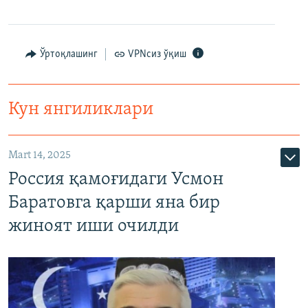
Ўртоқлашинг
VPNсиз ўқиш
Кун янгиликлари
Mart 14, 2025
Россия қамоғидаги Усмон
Баратовга қарши яна бир
жиноят иши очилди