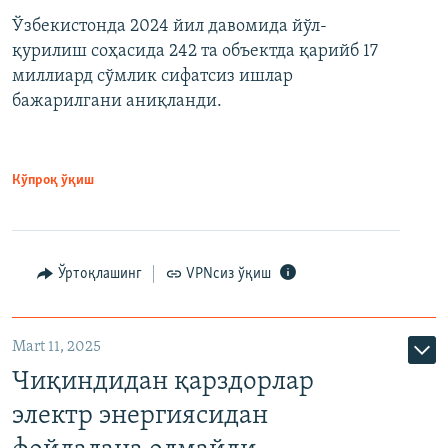
Ўзбекистонда 2024 йил давомида йўл-
қурилиш соҳасида 242 та объектда қарийб 17
миллиард сўмлик сифатсиз ишлар
бажарилгани аниқланди.
Кўпроқ ўқиш
Ўртоқлашинг
VPNсиз ўқиш
Mart 11, 2025
Чиқиндидан қарздорлар
электр энергиясидан