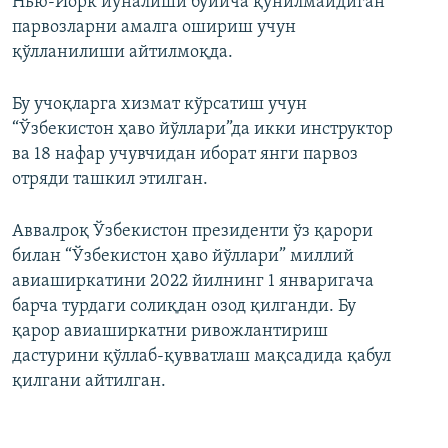
Нью-Йорк йўналиши бўйича қўнилмайдиган
парвозларни амалга ошириш учун
қўлланилиши айтилмоқда.
Бу учоқларга хизмат кўрсатиш учун
“Ўзбекистон ҳаво йўллари”да икки инструктор
ва 18 нафар учувчидан иборат янги парвоз
отряди ташкил этилган.
Аввалроқ Ўзбекистон президенти ўз қарори
билан “Ўзбекистон ҳаво йўллари” миллий
авиаширкатини 2022 йилнинг 1 январигача
барча турдаги солиқдан озод қилганди. Бу
қарор авиаширкатни ривожлантириш
дастурини қўллаб-қувватлаш мақсадида қабул
қилгани айтилган.