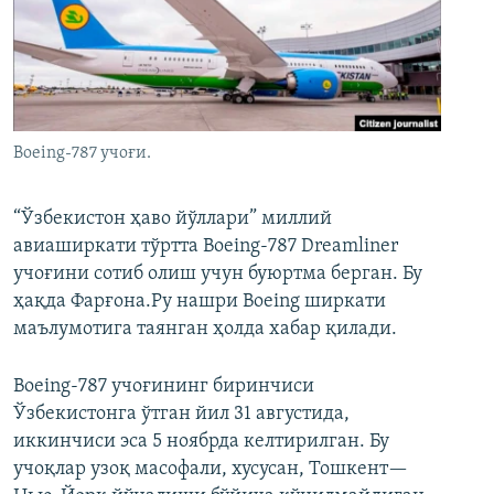
Boeing-787 учоғи.
“Ўзбекистон ҳаво йўллари” миллий
авиаширкати тўртта Boeing-787 Dreamliner
учоғини сотиб олиш учун буюртма берган. Бу
ҳақда Фарғона.Ру нашри Boeing ширкати
маълумотига таянган ҳолда хабар қилади.
Boeing-787 учоғининг биринчиси
Ўзбекистонга ўтган йил 31 августида,
иккинчиси эса 5 ноябрда келтирилган. Бу
учоқлар узоқ масофали, хусусан, Тошкент—