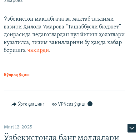
Умарова
Ўзбекистон мактабгача ва мактаб таълими
вазири Ҳилола Умарова “Ташаббусли бюджет”
доирасида педагоглардан пул йиғиш ҳолатлари
кузатилса, тизим вакилларини бу ҳақда хабар
беришга
чақирди
.
Кўпроқ ўқиш
Ўртоқлашинг
VPNсиз ўқиш
Mart 12, 2025
Ўзбекистонда банг моддалари