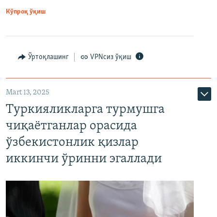
Кўпроқ ўқиш
Ўртоқлашинг
VPNсиз ўқиш
Mart 13, 2025
Туркияликларга турмушга
чиқаётганлар орасида
ўзбекистонлик қизлар
иккинчи ўринни эгаллади