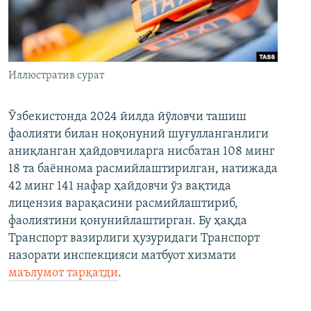
Иллюстратив сурат
Ўзбекистонда 2024 йилда йўловчи ташиш
фаолияти билан ноқонуний шуғулланганлиги
аниқланган ҳайдовчиларга нисбатан 108 минг
18 та баённома расмийлаштирилган, натижада
42 минг 141 нафар ҳайдовчи ўз вақтида
лицензия варақасини расмийлаштириб,
фаолиятини қонунийлаштирган. Бу ҳақда
Транспорт вазирлиги ҳузуридаги Транспорт
назорати инспекцияси матбуот хизмати
маълумот тарқатди
.