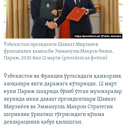
Ўзбекистон президенти Шавкат Мирзиёев
франциялик ҳамкасби Эммануэль Макрон билан,
Париж, 2025 йил 12 марти (president.uz фотоси)
Ўзбекистон ва Франция ўртасидаги ҳамкорлик
алоқалари янги даражага кўтарилди. 12 март
куни Париж шаҳрида бўлиб ўтган музокаралар
якунида икки давлат президентлари Шавкат
Мирзиёев ва Эммануэль Макрон Стратегик
шериклик ўрнатиш тўғрисидаги қўшма
декларацияни қабул қилишган.