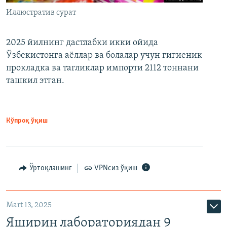
Иллюстратив сурат
2025 йилнинг дастлабки икки ойида
Ўзбекистонга аёллар ва болалар учун гигиеник
прокладка ва тагликлар импорти 2112 тоннани
ташкил этган.
Кўпроқ ўқиш
Ўртоқлашинг
VPNсиз ўқиш
Mart 13, 2025
Яширин лабораториядан 9