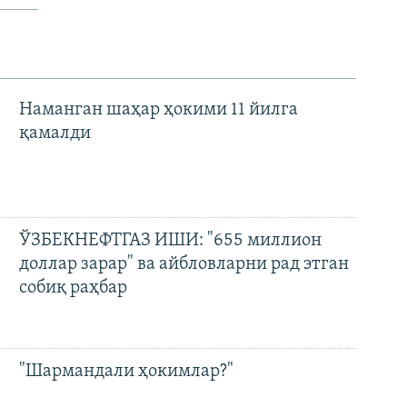
Наманган шаҳар ҳокими 11 йилга
қамалди
ЎЗБЕКНЕФТГАЗ ИШИ: "655 миллион
доллар зарар" ва айбловларни рад этган
собиқ раҳбар
"Шармандали ҳокимлар?"