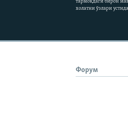
тармоқдаги бирон мав
холатни ўзлари усти
Форум