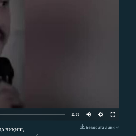
д эмас
Auto
11:53
240p
Бевосита линк
да чиқиш,
КИРИТИШ (EMBED)
360p