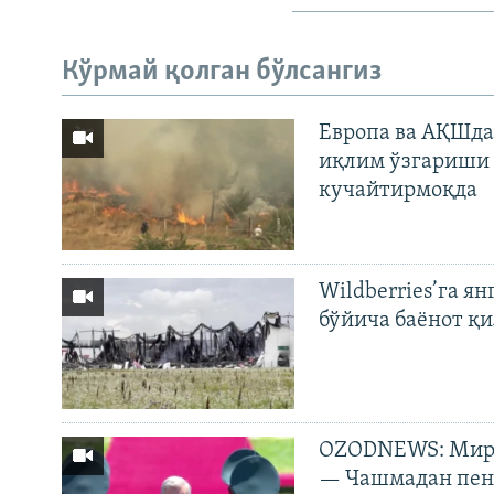
Кўрмай қолган бўлсангиз
Европа ва АҚШда
иқлим ўзгариши 
кучайтирмоқда
Wildberries’га ян
бўйича баёнот қ
OZODNEWS: Мирз
— Чашмадан пенс