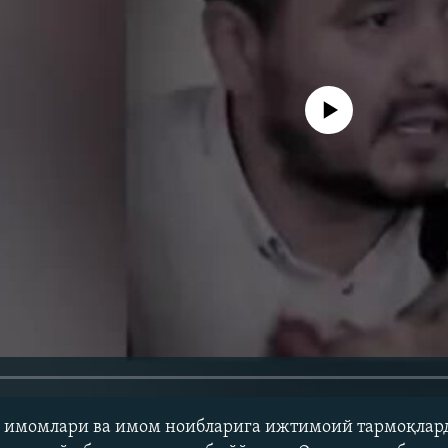
Айни дамда медиа-манба мавжу
 имомлари ва имом ноибларига ижтимоий тармоқлар