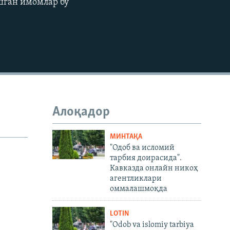
шган имомлар бу
480p
720p
1080p
480p
Алоқадор
МИНТАҚА
"Одоб ва исломий
тарбия доирасида".
Кавказда онлайн никоҳ
агентликлари
оммалашмоқда
LOTIN
"Odob va islomiy tarbiya