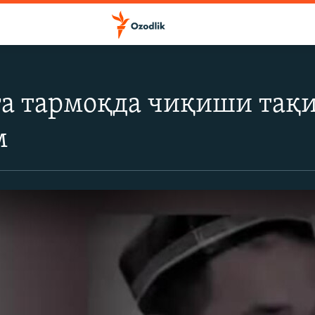
а тармоқда чиқиши тақи
м