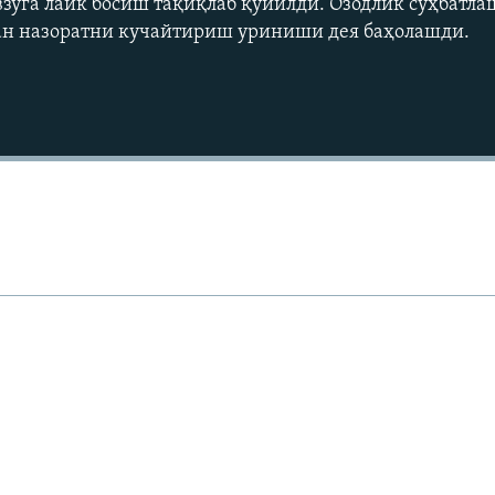
зуга лайк босиш тақиқлаб қўйилди. Озодлик суҳбатла
дан назоратни кучайтириш уриниши дея баҳолашди.
Auto
240p
360p
720p
1080p