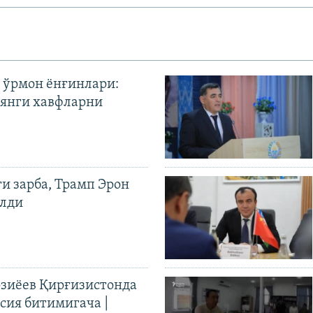
 ўрмон ёнғинлари:
янги хавфларни
ги зарба, Трамп Эрон
илди
иёев Қирғизистонда
ия битимигача |