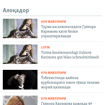
Алоқадор
КУН МАВЗУЛАРИ
Турма касалхонасидаги Гулнора
Каримова қизи билан
учраштирилмади
LOTIN
Turma kasalxonasidagi Gulnora
Karimova qizi bilan uchrashtirilmadi
КУН МАВЗУЛАРИ
Ўзбекистонда қийноқ
қурбонларига товон тўлаш тизими
жорий қилинади
КУН МАВЗУЛАРИ
Гулнора Каримова қамоқда 49