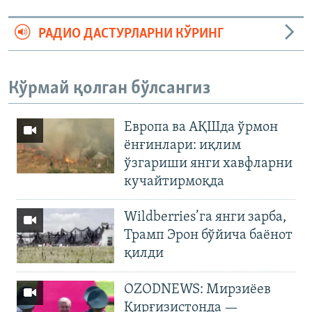
РАДИО ДАСТУРЛАРНИ КЎРИНГ
Кўрмай қолган бўлсангиз
Европа ва АҚШда ўрмон
ёнғинлари: иқлим
ўзгариши янги хавфларни
кучайтирмоқда
Wildberries’га янги зарба,
Трамп Эрон бўйича баёнот
қилди
OZODNEWS: Мирзиёев
Қирғизистонда —