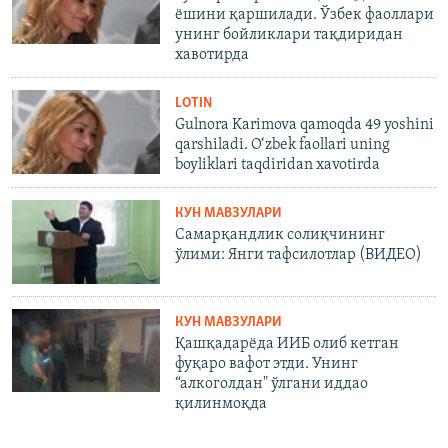
ёшини қаршилади. Ўзбек фаоллари
унинг бойликлари тақдиридан
хавотирда
LOTIN
Gulnora Karimova qamoqda 49 yoshini
qarshiladi. O‘zbek faollari uning
boyliklari taqdiridan xavotirda
КУН МАВЗУЛАРИ
Самарқандлик солиқчининг
ўлими: Янги тафсилотлар (ВИДЕО)
КУН МАВЗУЛАРИ
Қашқадарёда ИИБ олиб кетган
фуқаро вафот этди. Унинг
“алкоголдан" ўлгани иддао
қилинмоқда