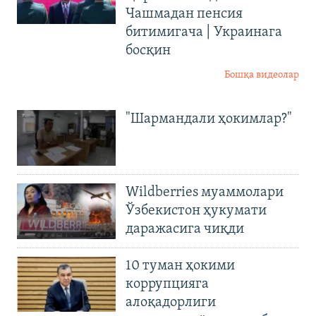
Чашмадан пенсия
битимигача | Украинага
босқин
Бошқа видеолар
"Шармандали ҳокимлар?"
Wildberries муаммолари
Ўзбекистон ҳукумати
даражасига чиқди
10 туман ҳокими
коррупцияга
алоқадорлиги