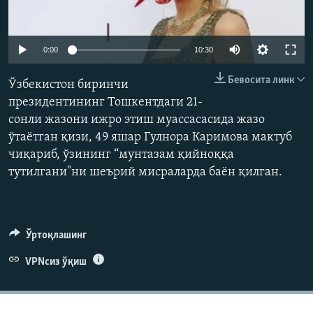
Auto
0:00
10:30
240p
Бевосита линк
Ўзбекистон биринчи
360p
президентининг Тошкентдаги 21-
сонли жазони ижро этиш муассасасида жазо
480p
Auto
240p
360p
480p
ўтаëтган қизи, 49 яшар Гулнора Каримова мактуб
720p
чиқариб, ўзининг “мунтазам қийноққа
720p
1080p
1080p
тутилгани"ни шеърий мисраларда баëн қилган.
Ўртоқлашинг
VPNсиз ўқиш