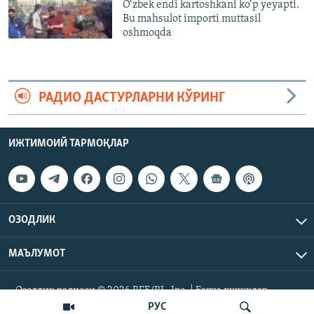
O‘zbek endi kartoshkani ko‘p yeyapti.
Bu mahsulot importi muttasil
oshmoqda
РАДИО ДАСТУРЛАРНИ КЎРИНГ
ИЖТИМОИЙ ТАРМОҚЛАР
ОЗОДЛИК
МАЪЛУМОТ
Озодлик радиоси © 2026 RFE/RL, Inc. | Барча ҳуқуқлар
ҳимояланган.
РУС