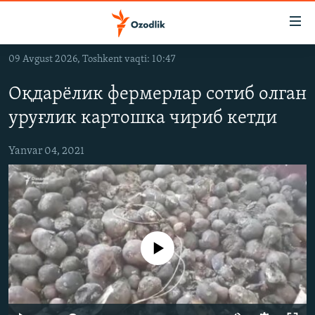
Линклар
Бош
мавзуларга
09 Avgust 2026, Toshkent vaqti: 10:47
ўтинг
OZODLIK SURISHTIRUVLARI
Асосий
Оқдарëлик фермерлар сотиб олган
OZODVIDEO
навигацияга
уруғлик картошка чириб кетди
ўтинг
OZODARXIV
Қидиришга
Yanvar 04, 2021
ўтинг
На русском
ИЖТИМОИЙ ТАРМОҚЛАР
Айни дамда медиа-манба мавжуд эмас
Озодлик бошқа тилларда
Auto