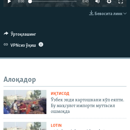
0:00
0:43
240p
Бевосита линк
360p
480p
Auto
240p
360p
480p
Ўртоқлашинг
720p
VPNсиз ўқиш
720p
1080p
1080p
Алоқадор
ИҚТИСОД
Ўзбек энди картошкани кўп еяпти.
Бу маҳсулот импорти муттасил
ошмоқда
LOTIN