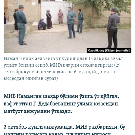
Наманганлик аёл ўзига ўт қўйишидан 13 дақиқа аввал
устига бензин сепиб, МИБчиларни огоҳлантирган (29
сентябрь куни аянчли ҳодиса пайтида қайд этилган
видеодан олинган сурат)
МИБ Наманган шаҳар бўлими ўзига ўт қўйгач,
вафот этган Г. Дедабаеванинг ўлими юзасидан
матбуот анжумани ўтказди.
3 октябрь кунги анжуманда, МИБ раҳбарияти, бу
машъум ҳодисага қадар, суд ҳукми ижроси