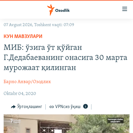
Линклар
Бош
мавзуларга
07 Avgust 2026, Toshkent vaqti: 07:09
ўтинг
OZODLIK SURISHTIRUVLARI
Асосий
КУН МАВЗУЛАРИ
OZODVIDEO
навигацияга
МИБ: ўзига ўт қўйган
ўтинг
OZODARXIV
Г.Дедабаеванинг онасига 30 марта
Қидиришга
ўтинг
мурожаат қилинган
На русском
Барно Анвар/Озодлик
ИЖТИМОИЙ ТАРМОҚЛАР
Oktabr 04, 2020
Ўртоқлашинг
VPNсиз ўқиш
Озодлик бошқа тилларда