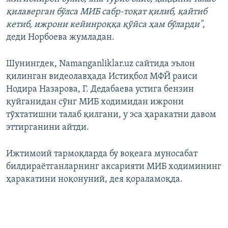
қилаверган бўлса МИБ сабр-тоқат қилиб, қайтиб
кетиб, ижрони кейинроққа қўйса ҳам бўларди",
деди Норбоева жумладан.
Шунингдек, Namanganliklar.uz сайтида эълон
қилинган видеолавҳада Истиқбол МФЙ раиси
Нодира Назарова, Г. Дедабаева устига бензин
қуйганидан сўнг МИБ ходимидан ижрони
тўхтатишни талаб қилгани, у эса ҳаракатни давом
эттирганини айтди.
Ижтимоий тармоқларда бу воқеага муносабат
билдираётганларнинг аксарияти МИБ ходимининг
ҳаракатини ноқонуний, дея қораламоқда.