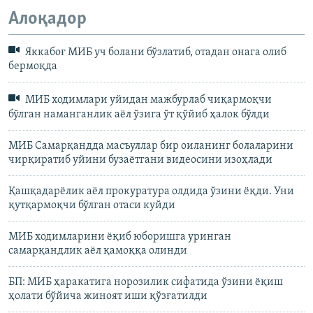
Алоқадор
Яккабоғ МИБ уч болани бўзлатиб, отадан онага олиб
бермоқда
МИБ ходимлари уйидан мажбурлаб чиқармоқчи
бўлган наманганлик аёл ўзига ўт қўйиб ҳалок бўлди
МИБ Самарқандда масъуллар бир оиланинг болаларини
чирқиратиб уйини бузаётгани видеосини изоҳлади
Қашқадарёлик аёл прокуратура олдида ўзини ёқди. Уни
қутқармоқчи бўлган отаси куйди
МИБ ходимларини ёқиб юборишга уринган
самарқандлик аёл қамоққа олинди
БП: МИБ ҳаракатига норозилик сифатида ўзини ëқиш
ҳолати бўйича жиноят иши қўзғатилди