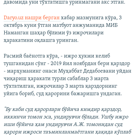
давомида уни тўхтатишга уринмагани акс этган.
Daryo.uz нашри берган
хабар мазмунига кўра, 3
октябрь куни ўтган матбуот анжуманида МИБ
Наманган шаҳар бўлими ўз ижрочилари
ҳаракатини оқлашга уринган.
Расмий баёнотга кўра, - ижро ҳукми келиб
тушганидан сўнг - 2019 йил ноябрдан бери қарздор
- марҳуманинг онаси Муҳаббат Дедабоевани уйдан
чиқариш ҳаракати турли сабаблар 3 марта
тўхтатилган, ижрочилар 3 марта қарздорнинг
уйига бориб, суд қарорини бажаришга ундаган.
"Бу каби суд қарорлари бўйича кимдир қарздор,
иккинчи томон эса, ундирувчи бўлади. Ушбу ижро
иши бўйича ҳам ундирувчи А.Ж. томонидан суд
қарори ижроси таъминланмаётгани ҳақида кўплаб