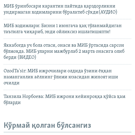
МИБ ўринбосари карантин пайтида қарздорликни
ундирмаган ходимларини бўралатиб сўкди(АУДИО)
МИБ ходимлари: Бизни 1 июнгача ҳақ тўланмайдиган
таътилга чиқариб, энди ойликсиз ишлатишяпти!
Яккабоғда уч бола отаси, онаси ва МИБ ўртасида сарсон
бўлмоқда. МИБ уларни мажбурлаб 2 марта онасига олиб
берди (ВИДЕО)
OzodTa'sir: МИБ ижрочилари олдида ўзини ёққан
наманганлик аёлнинг ўлими юзасидан жиноят иши
очилди
Танзила Норбоева: МИБ ижрони кейинроққа қўйса ҳам
бўларди
Кўрмай қолган бўлсангиз