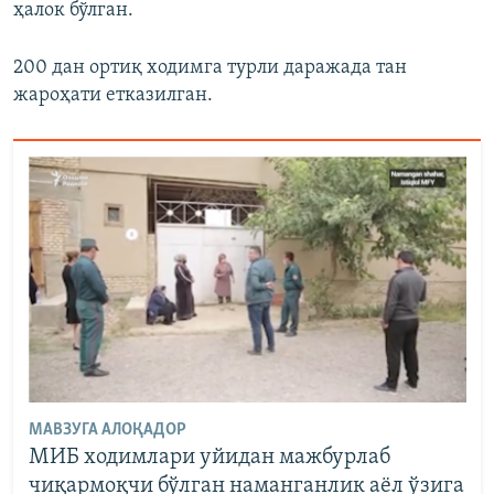
ҳалок бўлган.
200 дан ортиқ ходимга турли даражада тан
жароҳати етказилган.
МАВЗУГА АЛОҚАДОР
МИБ ходимлари уйидан мажбурлаб
чиқармоқчи бўлган наманганлик аёл ўзига