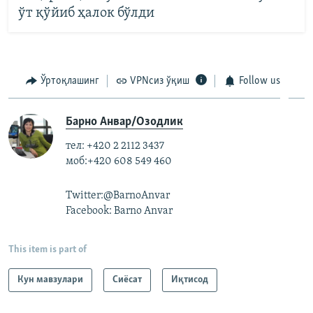
ўт қўйиб ҳалок бўлди
Ўртоқлашинг
VPNсиз ўқиш
Follow us
Барно Анвар/Озодлик
тел: +420 2 2112 3437
моб:+420 608 549 460
Twitter:@BarnoAnvar
Facebook: Barno Anvar
This item is part of
Кун мавзулари
Сиёсат
Иқтисод