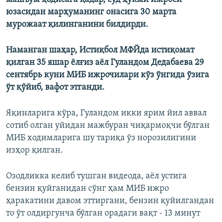
юзасидан марҳуманинг онасига 30 марта
мурожаат қилинганини билдирди.
Наманган шаҳар, Истиқбол МФЙда истиқомат
қилган 35 яшар ёлғиз аёл Гуландом Дедабаева 29
сентябрь куни МИБ ижрочилари кўз ўнгида ўзига
ўт қўйиб, вафот этганди.
Яқинларига кўра, Гуландом икки ярим йил аввал
сотиб олган уйидан мажбуран чиқармоқчи бўлган
МИБ ходимларига шу тариқа ўз норозилигини
изҳор қилган.
Озодликка келиб тушган видеода, аёл устига
бензин қуйганидан сўнг ҳам МИБ ижро
ҳаракатини давом эттиргани, бензин қуйилгандан
то ўт олдиргунча бўлган орадаги вақт - 13 минут