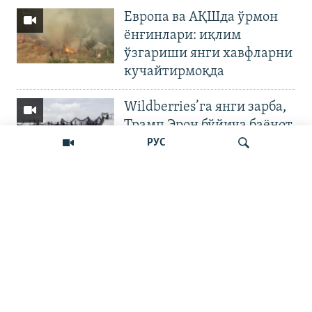
Европа ва АҚШда ўрмон
ёнғинлари: иқлим
ўзгариши янги хавфларни
кучайтирмоқда
Wildberries’га янги зарба,
Трамп Эрон бўйича баёнот
қилди
РУС
OZODNEWS: Мирзиёев
Қирғизистонда —
Излаш
Чашмадан пенсия
битимигача | Украинага
босқин
Бошқа видеолар