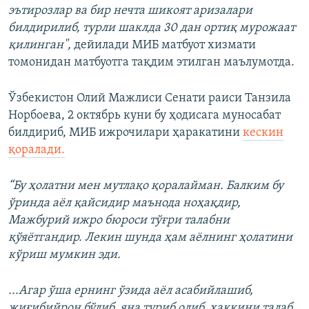
эътирозлар ва бир нечта шикоят аризалари
билдирилиб, турли шаклда 30 дан ортиқ мурожаат
қилинган",
дейилади МИБ матбуот хизмати
томонидан матбуотга тақдим этилган маълумотда.
Ўзбекистон Олий Мажлиси Сенати раиси Танзила
Норбоева, 2 октябрь куни бу ҳодисага муносабат
билдириб, МИБ ижрочилари ҳаракатини
кескин
қоралади.
“Бу ҳолатни мен мутлақо қоралайман. Балким бу
ўринда аёл қайсидир маънода ноҳақдир,
Мажбурий ижро бюроси тўғри талабни
қўяётгандир. Лекин шунда ҳам аёлнинг ҳолатини
кўриш мумкин эди.
...Агар ўша ернинг ўзида аёл асабийлашиб,
жиғибийрон бўлиб, яна туриб олиб, ҳаққини талаб