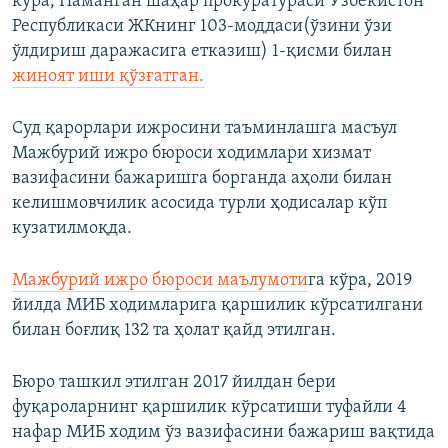
кўра, Наманган шаҳар прокуратураси Ўзбекистон
Республикаси ЖКнинг 103-моддаси(ўзини ўзи
ўлдириш даражасига етказиш) 1-қисми билан
жиноят иши қўзғатган.
Суд қарорлари ижросини таъминлашга масъул
Мажбурий ижро бюроси ходимлари хизмат
вазифасини бажаришга борганда аҳоли билан
келишмовчилик асосида турли ҳодисалар кўп
кузатилмоқда.
Мажбурий ижро бюроси маълумоти
га кўра, 2019
йилда МИБ ходимларига қаршилик кўрсатилгани
билан боғлиқ 132 та ҳолат қайд этилган.
Бюро ташкил этилган 2017 йилдан бери
фуқароларнинг қаршилик кўрсатиши туфайли 4
нафар МИБ ходим ўз вазифасини бажариш вақтида