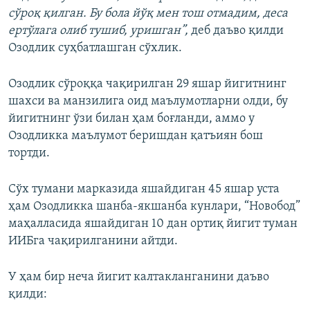
сўроқ қилган. Бу бола йўқ мен тош отмадим, деса
ертўлага олиб тушиб, уришган”,
деб даъво қилди
Озодлик суҳбатлашган сўхлик.
Озодлик сўроққа чақирилган 29 яшар йигитнинг
шахси ва манзилига оид маълумотларни олди, бу
йигитнинг ўзи билан ҳам боғланди, аммо у
Озодликка маълумот беришдан қатъиян бош
тортди.
Сўх тумани марказида яшайдиган 45 яшар уста
ҳам Озодликка шанба-якшанба кунлари, “Новобод”
маҳалласида яшайдиган 10 дан ортиқ йигит туман
ИИБга чақирилганини айтди.
У ҳам бир неча йигит калтакланганини даъво
қилди: