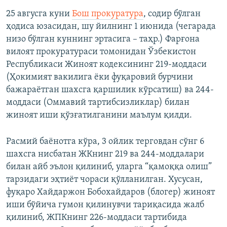
25 авгусга куни
Бош прокуратура
, содир бўлган
ҳодиса юзасидан, шу йилнинг 1 июнида (чегарада
низо бўлган куннинг эртасига – таҳр.) Фарғона
вилоят прокуратураси томонидан Ўзбекистон
Республикаси Жиноят кодексининг 219-моддаси
(Ҳокимият вакилига ёки фуқаровий бурчини
бажараётган шахсга қаршилик кўрсатиш) ва 244-
моддаси (Оммавий тартибсизликлар) билан
жиноят иши қўзғатилганини маълум қилди.
Расмий баёнотга кўра, 3 ойлик терговдан сўнг 6
шахсга нисбатан ЖКнинг 219 ва 244-моддалари
билан айб эълон қилиниб, уларга “қамоққа олиш”
тарзидаги эҳтиёт чораси қўлланилган. Хусусан,
фуқаро Хайдаржон Бобохайдаров (блогер) жиноят
иши бўйича гумон қилинувчи тариқасида жалб
қилиниб, ЖПКнинг 226-моддаси тартибида