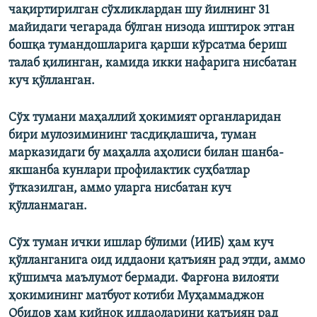
чақиртирилган сўхликлардан шу йилнинг 31
майидаги чегарада бўлган низода иштирок этган
бошқа тумандошларига қарши кўрсатма бериш
талаб қилинган, камида икки нафарига нисбатан
куч қўлланган.
Cўх тумани маҳаллий ҳокимият органларидан
бири мулозимининг тасдиқлашича, туман
марказидаги бу маҳалла аҳолиси билан шанба-
якшанба кунлари профилактик суҳбатлар
ўтказилган, аммо уларга нисбатан куч
қўлланмаган.
Сўх туман ички ишлар бўлими (ИИБ) ҳам куч
қўлланганига оид иддаони қатъиян рад этди, аммо
қўшимча маълумот бермади. Фарғона вилояти
ҳокимининг матбуот котиби Муҳаммаджон
Обидов ҳам қийноқ иддаоларини қатъиян рад