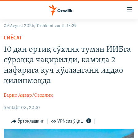
Линклар
Бош
мавзуларга
09 Avgust 2026, Toshkent vaqti: 15:39
ўтинг
OZODLIK SURISHTIRUVLARI
Асосий
СИЁСАТ
OZODVIDEO
навигацияга
10 дан ортиқ сўхлик туман ИИБга
ўтинг
OZODARXIV
сўроққа чақирилди, камида 2
Қидиришга
ўтинг
нафарига куч қўллангани иддао
На русском
қилинмоқда
ИЖТИМОИЙ ТАРМОҚЛАР
Барно Анвар/Озодлик
Sentabr 08, 2020
Ўртоқлашинг
VPNсиз ўқиш
Озодлик бошқа тилларда