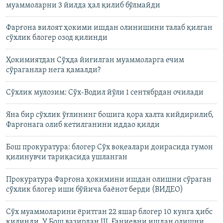
муаммоларни 3 йилда ҳал қилиб бўлмайди
Фарғона вилоят ҳокими ишдан олинишини талаб қилган
сўхлик блогер озод қилинди
Ҳокимиятдан Сўхда йиғилган муаммоларга ечим
сўраганлар нега қамалди?
Сўхлик мулозим: Сўх-Водил йўли 1 сентябрдан очилади
Яна бир сўхлик ўғлининг бошига қора халта кийдирилиб,
Фарғонага олиб кетилганини иддао қилди
Бош прокуратура: блогер Сўх воқеалари доирасида гумон
қилинувчи тариқасида ушланган
Прокуратура Фарғона ҳокимини ишдан олишни сўраган
сўхлик блогер иши бўйича баёнот берди (ВИДЕО)
Сўх муаммоларини ёритган 22 яшар блогер 10 кунга ҳибс
қилинди. У Бош вазирдан Ш. Ғаниевни ишдан олишни