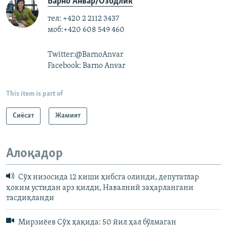
Барно Анвар/Озодлик
тел: +420 2 2112 3437
моб:+420 608 549 460
Twitter:@BarnoAnvar
Facebook: Barno Anvar
This item is part of
Сиёсат
Жамият
Алоқадор
Сўх низосида 12 киши ҳибсга олинди, депутатлар
ҳоким устидан арз қилди, Навалний заҳарлангани
тасдиқланди
Мирзиёев Сўх ҳақида: 50 йил ҳал бўлмаган