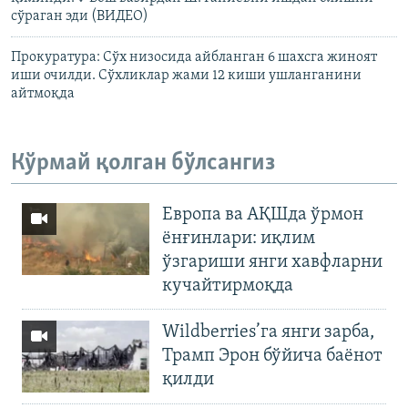
сўраган эди (ВИДЕО)
Прокуратура: Сўх низосида айбланган 6 шахсга жиноят
иши очилди. Сўхликлар жами 12 киши ушланганини
айтмоқда
Кўрмай қолган бўлсангиз
Европа ва АҚШда ўрмон
ёнғинлари: иқлим
ўзгариши янги хавфларни
кучайтирмоқда
Wildberries’га янги зарба,
Трамп Эрон бўйича баёнот
қилди