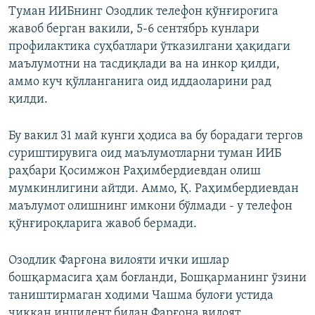
Туман ИИБнинг Озодлик телефон қўнғироғига
жавоб берган вакили, 5-6 сентябрь кунлари
профилактика суҳбатлари ўтказилгани ҳақидаги
маълумотни на тасдиқлади ва на инкор қилди,
аммо куч қўлланганига оид иддаоларини рад
қилди.
Бу вакил 31 май кунги ҳодиса ва бу борадаги тергов
суриштирувига оид маълумотларни туман ИИБ
раҳбари Қосимжон Раҳимбердиевдан олиш
мумкинлигини айтди. Аммо, Қ. Раҳимбердиевдан
маълумот олишнинг имкони бўлмади - у телефон
қўнғироқларига жавоб бермади.
Озодлик Фарғона вилояти ички ишлар
бошқармасига ҳам боғланди, Бошқарманинг ўзини
таништирмаган ходими Чашма булоғи устида
чиққан инцидент билан Фарғона вилоят