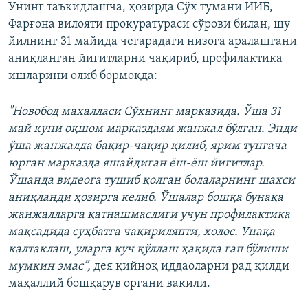
Унинг таъкидлашча, ҳозирда Сўх тумани ИИБ,
Фарғона вилояти прокуратураси сўрови билан, шу
йилнинг 31 майида чегарадаги низога аралашгани
аниқланган йигитларни чақириб, профилактика
ишларини олиб бормоқда:
"Новобод маҳалласи Сўхнинг марказида. Ўша 31
май куни оқшом марказдаям жанжал бўлган. Энди
ўша жанжалда бақир-чақир қилиб, ярим тунгача
юрган марказда яшайдиган ёш-ёш йигитлар.
Ўшанда видеога тушиб қолган болаларнинг шахси
аниқланди ҳозирга келиб. Ўшалар бошқа бунақа
жанжалларга қатнашмаслиги учун профилактика
мақсадида суҳбатга чақириляпти, холос. Унақа
калтаклаш, уларга куч қўллаш ҳақида гап бўлиши
мумкин эмас”,
дея қийноқ иддаоларни рад қилди
маҳаллий бошқарув органи вакили.