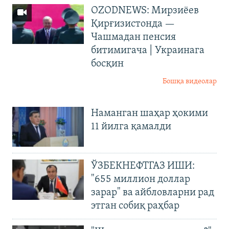
OZODNEWS: Мирзиёев
Қирғизистонда —
Чашмадан пенсия
битимигача | Украинага
босқин
Бошқа видеолар
Наманган шаҳар ҳокими
11 йилга қамалди
ЎЗБЕКНЕФТГАЗ ИШИ:
"655 миллион доллар
зарар" ва айбловларни рад
этган собиқ раҳбар