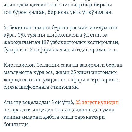
яқин одам қатнашган, томонлар бир-бирини
тошбўрон қилган, бир неча уйга ўт қўйилган.
Ўзбекистон томони берган расмий маълумотга
кўра, Сўх тумани шифохонасига ўқ еган ва
жароҳатланган 187 ўзбекистонлик келтирилган,
буларнинг 3 нафари ов милтиғидан яраланган.
Қирғизистон Соғлиқни сақлаш вазирлиги берган
маълумотга кўра эса, жами 25 қирғизистонлик
жароҳатланган, улардан 4 нафари оғир жароҳат
билан шифохонага ётқизилган.
Ана шу воқелардан 3 ой ўтиб,
22 август кунидан
чегарадаги инцидентга алоқадорликда гумон
қилинганларни ҳибсга олиш ҳаракатлари
бошланди.