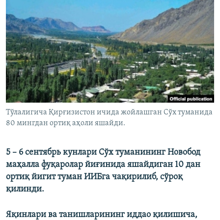
Тўлалигича Қирғизистон ичида жойлашган Сўх туманида
80 мингдан ортиқ аҳоли яшайди.
5 – 6 сентябрь кунлари Сўх туманининг Новобод
маҳалла фуқаролар йиғинида яшайдиган 10 дан
ортиқ йигит туман ИИБга чақирилиб, сўроқ
қилинди.
Яқинлари ва танишларининг иддао қилишича,