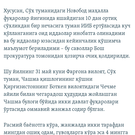
Хусусан, Сўх туманидаги Новобод маҳалла
фуқаролар йиғинида яшайдиган 10 дан ортиқ
сўхликдан бир нечасига туман ИИБ ертўласида куч
қўлланганига оид иддаолар инобатга олинадими
ва бу иддаолар юзасидан кейинчалик қўшимча
маълумот бериладими – бу саволлар Бош
прокуратура томонидан ҳозирча очиқ қолдирилди.
Шу йилнинг 31 май куни Фарғона вилоят, Сўх
туман, Чашма қишлоғининг қўшни
Қирғизистоннинг Боткен вилоятидаги Чечме
айили билан чегарадош ҳудудида жойлашган
Чашма булоғи бўйида икки давлат фуқаролари
ўртасида оммавий жанжал содир бўлган.
Расмий баёнотга кўра, жанжалда икки тарафдан
мингдан ошиқ одам, гувоҳларга кўра эса 4 мингга