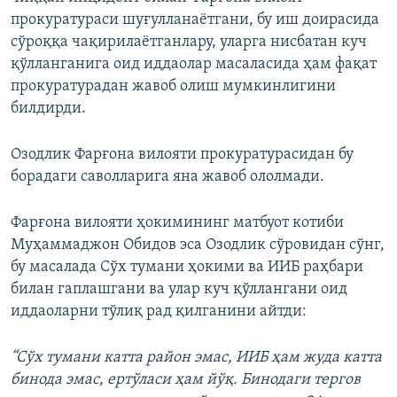
прокуратураси шуғулланаётгани, бу иш доирасида
сўроққа чақирилаётганлару, уларга нисбатан куч
қўлланганига оид иддаолар масаласида ҳам фақат
прокуратурадан жавоб олиш мумкинлигини
билдирди.
Озодлик Фарғона вилояти прокуратурасидан бу
борадаги саволларига яна жавоб ололмади.
Фарғона вилояти ҳокимининг матбуот котиби
Муҳаммаджон Обидов эса Озодлик сўровидан сўнг,
бу масалада Сўх тумани ҳокими ва ИИБ раҳбари
билан гаплашгани ва улар куч қўллангани оид
иддаоларни тўлиқ рад қилганини айтди:
“Сўх тумани катта район эмас, ИИБ ҳам жуда катта
бинода эмас, ертўласи ҳам йўқ. Бинодаги тергов