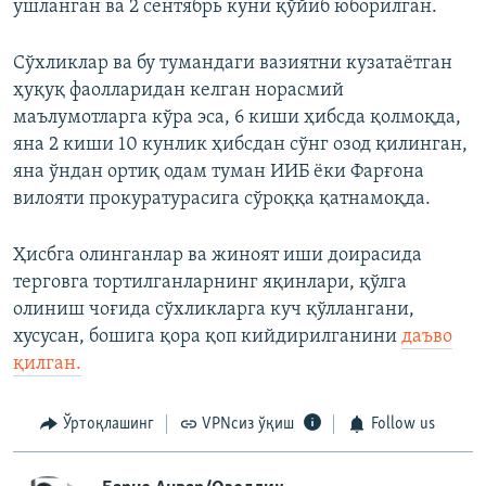
ушланган ва 2 сентябрь куни қўйиб юборилган.
Сўхликлар ва бу тумандаги вазиятни кузатаётган
ҳуқуқ фаолларидан келган норасмий
маълумотларга кўра эса, 6 киши ҳибсда қолмоқда,
яна 2 киши 10 кунлик ҳибсдан сўнг озод қилинган,
яна ўндан ортиқ одам туман ИИБ ёки Фарғона
вилояти прокуратурасига сўроққа қатнамоқда.
Ҳисбга олинганлар ва жиноят иши доирасида
терговга тортилганларнинг яқинлари, қўлга
олиниш чоғида сўхликларга куч қўллангани,
хусусан, бошига қора қоп кийдирилганини
даъво
қилган.
Ўртоқлашинг
VPNсиз ўқиш
Follow us