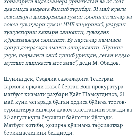
хоналарига видеокамера ўрнатилган ва 24 соат
давомида видеога ёзилиб турибди. 31 май кунги
воқеаларга дахдорликда гумон қилинаётганлар ва
воқеа гувоҳлари туман ИИБ чақирилиб, улардан
тушунтириш хатлари олиняпти, гувоҳлик
кўрсатмалари олиняпти. Бу нарсалар ҳаммаси
қонун доирасида амалга ошириляпти. Шунинг
учун, подвалига олиб тушиб уришди, деган иддао
мутлақо ҳақиқатга мос эмас”,
деди М. Обидов.
Шунингдек, Озодлик саволларига Телеграм
тармоғи орқали жавоб берган Бош прокуратура
матбуот хизмати раҳбари Ҳаёт Шамсутдинов, 31
май куни чегарада бўлган ҳодиса бўйича тергов-
суриштирув ишлари давом этаётганини эслатди ва
30 август куни берилган баёнотни йўллади.
Матбуот котиби, ҳозирча қўшимча тафсилотлар
берилмаслигини билдирди.