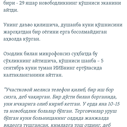
бири - 29 яшар новободликнинг қўшниси эканини
айтди.
Унинг даъво қилишича, душанба куни қўшнисини
жароҳатдан бир оёғини ерга босолмайдиган
аҳволда кўрган.
Озодлик билан микрофонсиз суҳбатда бу
сўхликнинг айтишича, қўшниси шанба – 5
сентябрь куни туман ИИБнинг ертўласида
калтакланганини айтган.
“Участковой мелиса телефон қилиб, бир иш бор
сизга, деб чақирган. Бир дўсти билан борганида,
уни ичкарига олиб кириб кетган. У ерда яна 10-15
та новободлик болалар бўлган. Терговчилар уруш
бўлган куни больницанинг олдида жанжалда
видеога тушгансан, кимларга тош отдинг, деб