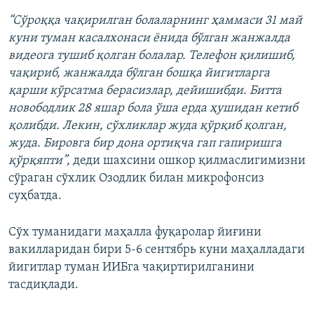
“Сўроққа чақирилган болаларнинг ҳаммаси 31 май
куни туман касалхонаси ёнида бўлган жанжалда
видеога тушиб қолган болалар. Телефон қилишиб,
чақириб, жанжалда бўлган бошқа йигитларга
қарши кўрсатма берасизлар, дейишибди. Битта
новободлик 28 яшар бола ўша ерда ҳушидан кетиб
қолибди. Лекин, сўхликлар жуда қўрқиб қолган,
жуда. Бировга бир дона ортиқча гап гапиришга
қўрқяпти”,
деди шахсини ошкор қилмаслигимизни
сўраган сўхлик Озодлик билан микрофонсиз
суҳбатда.
Сўх туманидаги маҳалла фуқаролар йиғини
вакилларидан бири 5-6 сентябрь куни маҳалладаги
йигитлар туман ИИБга чақиртирилганини
тасдиқлади.