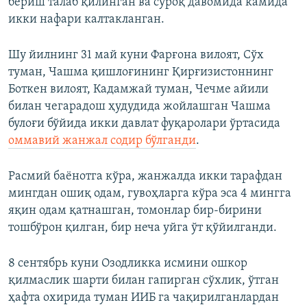
бериш талаб қилинган ва сўроқ давомида камида
икки нафари калтакланган.
Шу йилнинг 31 май куни Фарғона вилоят, Сўх
туман, Чашма қишлоғининг Қирғизистоннинг
Боткен вилоят, Кадамжай туман, Чечме айили
билан чегарадош ҳудудида жойлашган Чашма
булоғи бўйида икки давлат фуқаролари ўртасида
оммавий жанжал содир бўлганди
.
Расмий баёнотга кўра, жанжалда икки тарафдан
мингдан ошиқ одам, гувоҳларга кўра эса 4 мингга
яқин одам қатнашган, томонлар бир-бирини
тошбўрон қилган, бир неча уйга ўт қўйилганди.
8 сентябрь куни Озодликка исмини ошкор
қилмаслик шарти билан гапирган сўхлик, ўтган
ҳафта охирида туман ИИБ га чақирилганлардан