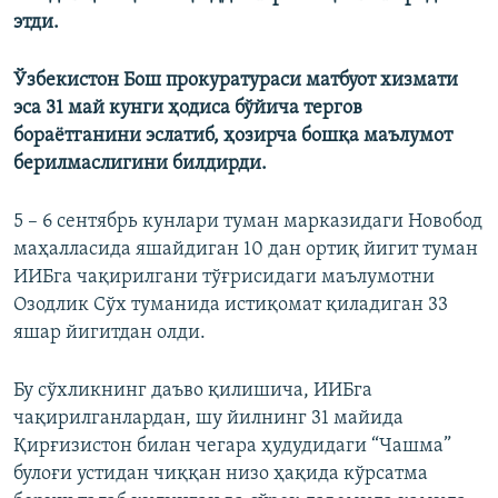
этди.
Ўзбекистон Бош прокуратураси матбуот хизмати
эса 31 май кунги ҳодиса бўйича тергов
бораётганини эслатиб, ҳозирча бошқа маълумот
берилмаслигини билдирди.
5 – 6 сентябрь кунлари туман марказидаги Новобод
маҳалласида яшайдиган 10 дан ортиқ йигит туман
ИИБга чақирилгани тўғрисидаги маълумотни
Озодлик Сўх туманида истиқомат қиладиган 33
яшар йигитдан олди.
Бу сўхликнинг даъво қилишича, ИИБга
чақирилганлардан, шу йилнинг 31 майида
Қирғизистон билан чегара ҳудудидаги “Чашма”
булоғи устидан чиққан низо ҳақида кўрсатма