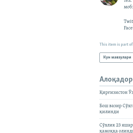
тел:
моб:
Twi
Face
This item is part of
Кун мавзулари
Алоқадор
Қирғизистон Ў
Бош вазир Сўхг
қилинди
Сўхлик 23 яша
қамоққа олинд