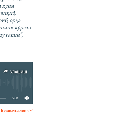
а куни
 чиқиб,
иб, орқа
анини кўрган
шу гапни”,
УЛАШИШ
5:08
Бевосита линк
УЛАШИШ