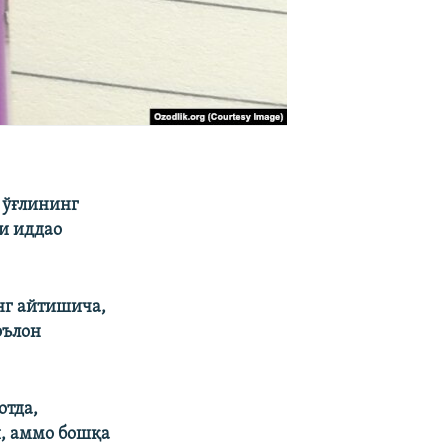
 ўғлининг
и иддао
нг айтишича,
эълон
отда,
, аммо бошқа