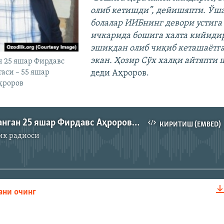
олиб кетишди”, дейишяпти. Ўш
болалар ИИБнинг девори устига
ичкарида бошига халта кийидир
эшикдан олиб чиқиб кеташаётг
экан. Ҳозир Сўх халқи айтяпти 
н 25 яшар Фирдавс
деди Аҳроров.
аси – 55 яшар
ҳроров
Сўхда ушланган 25 яшар Фирдавс Аҳроровнинг отаси – Муллоҳусейн Аҳроров билан суҳбат
КИРИТИШ (EMBED)
ик радиоси
Айни дамда медиа-манба мавжуд эмас
ани очинг
КИРИТИШ (EMBED)