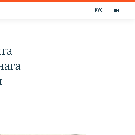
РУС
ига
нага
и