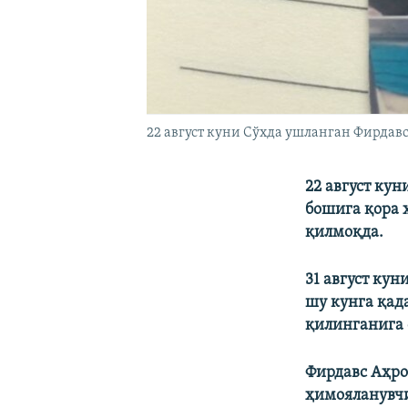
22 август куни Сўхда ушланган Фирдавс
22 август ку
бошига қора 
қилмоқда.
31 август ку
шу кунга қад
қилинганига 
Фирдавс Аҳро
ҳимояланувчи