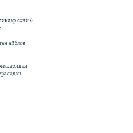
ликлар сони 6
и.
тан айблов
-оналаридан
урасидан