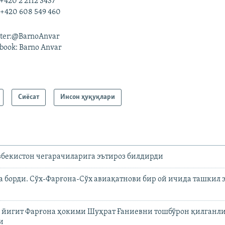
 +420 2 2112 3437
+420 608 549 460
tter:@BarnoAnvar
book: Barno Anvar
Сиёсат
Инсон ҳуқуқлари
збекистон чегарачиларига эътироз билдирди
а борди. Сўх-Фарғона-Сўх авиақатнови бир ой ичида ташкил
р йигит Фарғона ҳокими Шуҳрат Ғаниевни тошбўрон қилганл
и