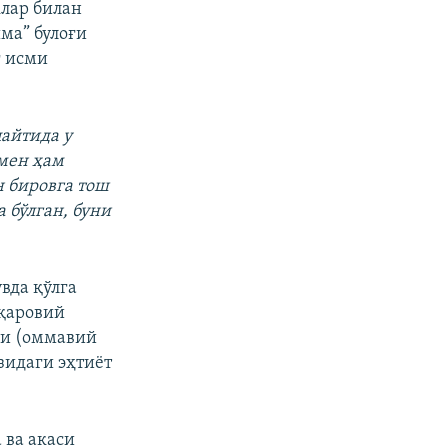
клар билан
ма” булоғи
г исми
айтида у
 мен ҳам
н бировга тош
 бўлган, буни
вда қўлга
уқаровий
ри (оммавий
зидаги эҳтиёт
 ва акаси