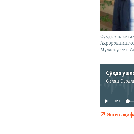
Сўхда ушланга
Аҳроровнинг от
Муллоҳусейн А
билан
Озодл
0:00
Янги саҳиф