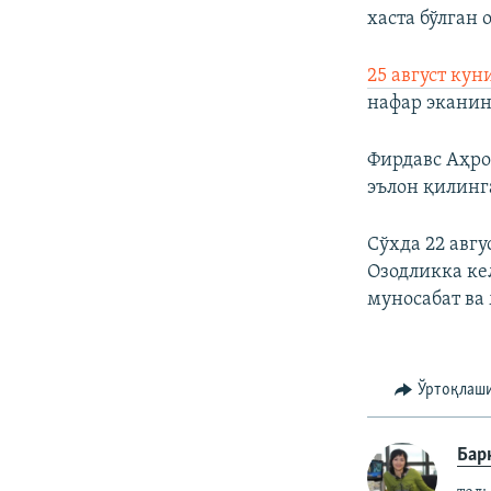
хаста бўлган
25 август ку
нафар эканин
Фирдавс Аҳро
эълон қилинг
Сўхда 22 авг
Озодликка ке
муносабат ва
Ўртоқлаш
Бар