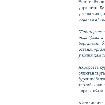
Унинг айтиши
учрашган. Бу
устида чиққа
борлиги айти
“Лекин расма
ерда бўлмага
борганман. Ў
отгани, урган
у киши ҳам т
Аҳроровга кў
олинганларга
бурчини бажа
тартибсизлик
чораси қўлла
Айтилишича, 