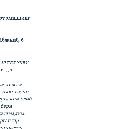
мот олишнинг
йбланиб, 6
2 август куни
айтди.
ом келсам
, ўғлингизни
ерга ким олиб
 бери
плашмадим.
рганлар:
ертолётда