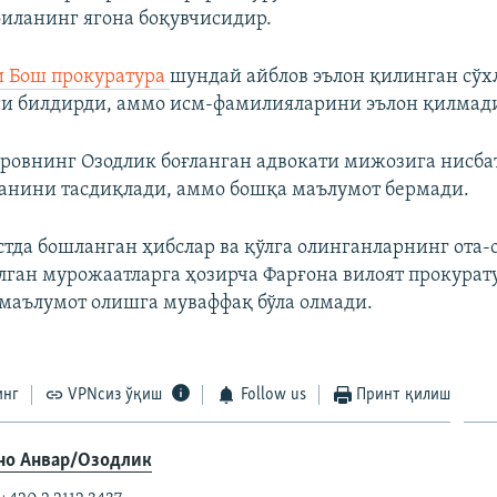
 оиланинг ягона боқувчисидир.
ни Бош прокуратура
шундай айблов эълон қилинган сўх
и билдирди, аммо исм-фамилияларини эълон қилмад
ровнинг Озодлик боғланган адвокати мижозига нисба
анини тасдиқлади, аммо бошқа маълумот бермади.
устда бошланган ҳибслар ва қўлга олинганларнинг ота
лган мурожаатларга ҳозирча Фарғона вилоят прокурат
 маълумот олишга муваффақ бўла олмади.
инг
VPNсиз ўқиш
Follow us
Принт қилиш
но Анвар/Озодлик