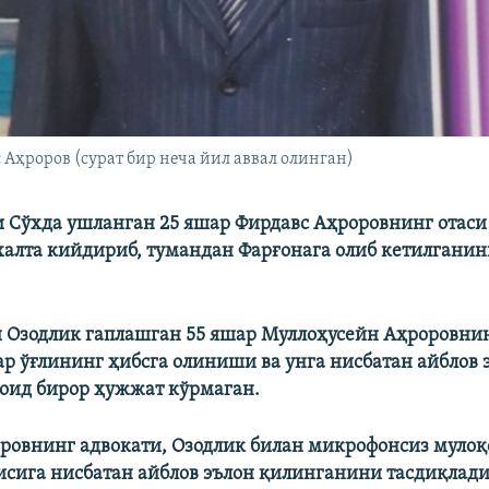
 Аҳроров (сурат бир неча йил аввал олинган)
ни Сўхда ушланган 25 яшар Фирдавс Аҳроровнинг отаси
халта кийдириб, тумандан Фарғонага олиб кетилганин
ни Озодлик гаплашган 55 яшар Муллоҳусейн Аҳроровни
ар ўғлининг ҳибсга олиниши ва унга нисбатан айблов 
оид бирор ҳужжат кўрмаган.
ровнинг адвокати, Озодлик билан микрофонсиз мулоқ
сига нисбатан айблов эълон қилинганини тасдиқлади