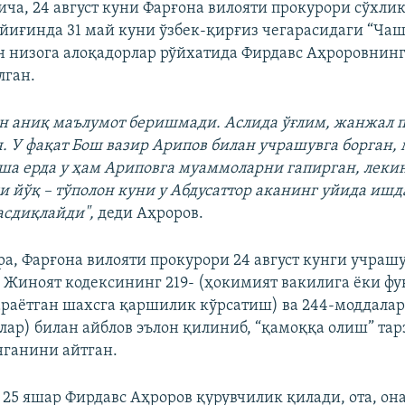
ча, 24 август куни Фарғона вилояти прокурори сўхли
 йиғинда 31 май куни ўзбек-қирғиз чегарасидаги “Чаш
н низога алоқадорлар рўйхатида Фирдавс Аҳроровнин
лган.
н аниқ маълумот беришмади. Аслида ўғлим, жанжал п
н. У фақат Бош вазир Арипов билан учрашувга борган,
ша ерда у ҳам Ариповга муаммоларни гапирган, леки
и йўқ – тўполон куни у Абдусаттор аканинг уйида ишда
асдиқлайди",
деди Аҳроров.
ра, Фарғона вилояти прокурори 24 август кунги учрашу
 Жиноят кодексининг 219- (ҳокимият вакилига ёки ф
раётган шахсга қаршилик кўрсатиш) ва 244-моддала
лар) билан айблов эълон қилиниб, “қамоққа олиш” тар
нганини айтган.
25 яшар Фирдавс Аҳроров қурувчилик қилади, ота, она