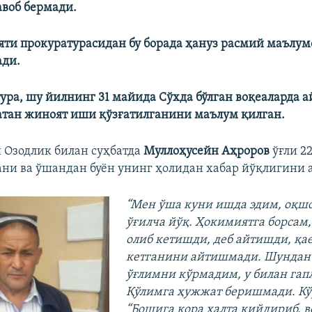
авоб бермади.
яти прокуратурасидан бу борада ҳануз расмий маълу
ади.
ура, шу йилнинг 31 майида Сўхда бўлган воқеаларда а
тан жиноят иши қўзғатилганини маълум қилган.
и Озодлик билан суҳбатда
Муллоҳусейн Аҳроров
ўғли 2
ани ва ўшандан буён унинг ҳолидан хабар йўқлигини 
“Мен ўша куни ишда эдим, оқш
ўғилча йўқ. Ҳокимиятга борсам
олиб кетишди, деб айтишди, қа
кетганини айтишмади. Шундан
ўғлимни кўрмадим, у билан га
Қўлимга ҳужжат беришмади. Кў
“Бошига қора халта кийдириб, в