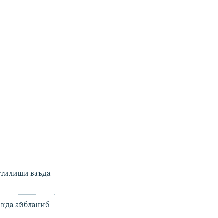
 этилиши ваъда
икда айбланиб