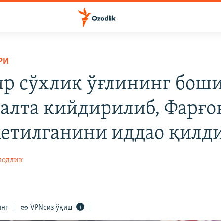
РИ
ир сўхлик ўғлининг бош
халта кийдирилиб, Фарғо
кетилганини иддао қилд
зодлик
инг
VPNсиз ўқиш