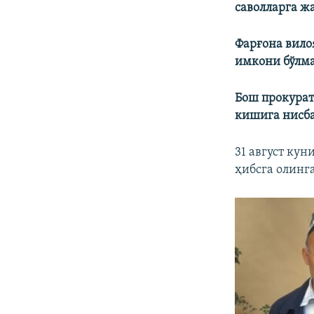
саволларга ж
Фарғона вило
имкони бўлм
Бош прокурат
кишига нисба
31 август кун
ҳибсга олинг