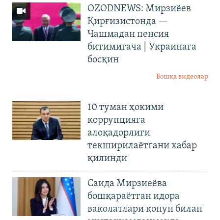
OZODNEWS: Мирзиёев
Қирғизистонда —
Чашмадан пенсия
битимигача | Украинага
босқин
Бошқа видеолар
10 туман ҳокими
коррупцияга
алоқадорлиги
текширилаётгани хабар
қилинди
Саида Мирзиеёва
бошқараётган идора
ваколатлари қонун билан