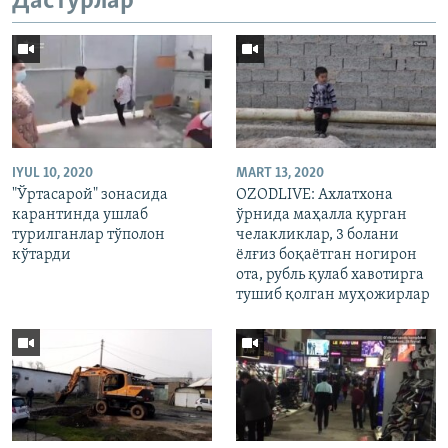
Дастурлар
IYUL 10, 2020
MART 13, 2020
"Ўртасарой" зонасида
OZODLIVE: Ахлатхона
карантинда ушлаб
ўрнида маҳалла қурган
турилганлар тўполон
челакликлар, 3 болани
кўтарди
ёлғиз боқаётган ногирон
ота, рубль қулаб хавотирга
тушиб қолган муҳожирлар