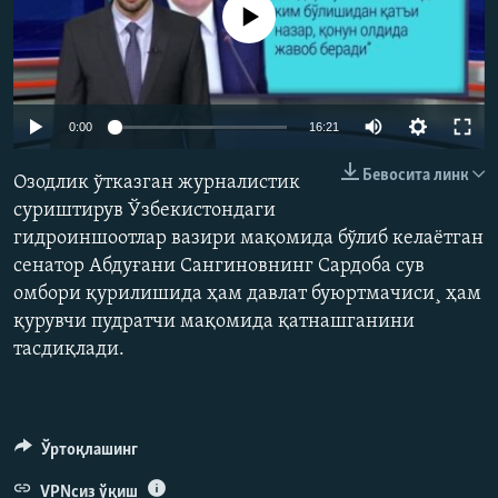
Айни дамда медиа-манба мавжуд эмас
Auto
0:00
16:21
270p
Бевосита линк
Озодлик ўтказган журналистик
360p
суриштирув Ўзбекистондаги
гидроиншоотлар вазири мақомида бўлиб келаëтган
404p
Auto
270p
360p
404p
сенатор Абдуғани Сангиновнинг Сардоба сув
1080p
омбори қурилишида ҳам давлат буюртмачиси¸ ҳам
1080p
қурувчи пудратчи мақомида қатнашганини
тасдиқлади.
Ўртоқлашинг
VPNсиз ўқиш