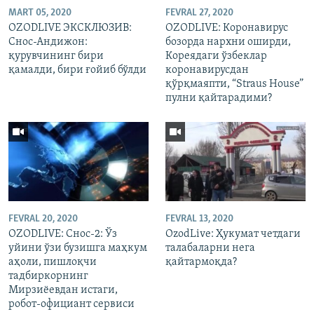
MART 05, 2020
FEVRAL 27, 2020
OZODLIVE ЭКСКЛЮЗИВ:
OZODLIVE: Коронавирус
Снос-Андижон:
бозорда нархни оширди,
қурувчининг бири
Кореядаги ўзбеклар
қамалди, бири ғойиб бўлди
коронавирусдан
қўрқмаяпти, “Straus House”
пулни қайтарадими?
FEVRAL 20, 2020
FEVRAL 13, 2020
OZODLIVE: Снос-2: Ўз
OzodLive: Ҳукумат четдаги
уйини ўзи бузишга маҳкум
талабаларни нега
аҳоли, пишлоқчи
қайтармоқда?
тадбиркорнинг
Мирзиёевдан истаги,
робот-официант сервиси