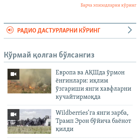
Барча эпизодларни кўринг
РАДИО ДАСТУРЛАРНИ КЎРИНГ
Кўрмай қолган бўлсангиз
Европа ва АҚШда ўрмон
ёнғинлари: иқлим
ўзгариши янги хавфларни
кучайтирмоқда
Wildberries’га янги зарба,
Трамп Эрон бўйича баёнот
қилди