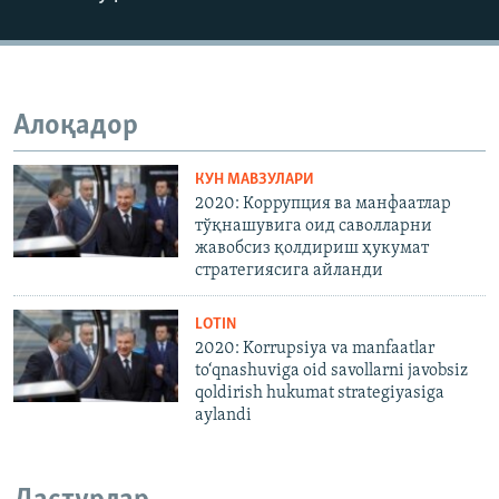
Алоқадор
КУН МАВЗУЛАРИ
2020: Коррупция ва манфаатлар
тўқнашувига оид саволларни
жавобсиз қолдириш ҳукумат
стратегиясига айланди
LOTIN
2020: Korrupsiya va manfaatlar
to‘qnashuviga oid savollarni javobsiz
qoldirish hukumat strategiyasiga
aylandi