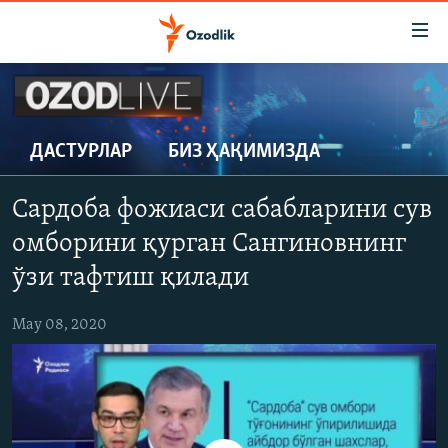
Линклар
Бош
мавзуларга
ўтинг
OZODLIK SURISHTIRUVLARI
Асосий
OZODVIDEO
навигацияга
ДАСТУРЛАР
БИЗ ҲАҚИМИЗДА
ўтинг
OZODARXIV
Қидиришга
Сардоба фожиаси сабабларини сув
ўтинг
На русском
омборини қурган Сангиновнинг
ўзи тафтиш қилади
ИЖТИМОИЙ ТАРМОҚЛАР
May 08, 2020
Озодлик бошқа тилларда