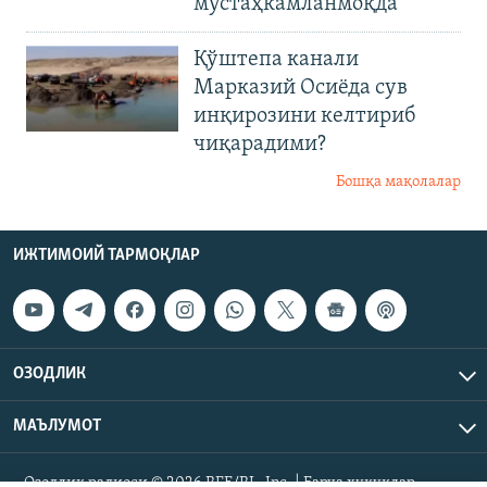
мустаҳкамланмоқда
Қўштепа канали
Марказий Осиёда сув
инқирозини келтириб
чиқарадими?
Бошқа мақолалар
ИЖТИМОИЙ ТАРМОҚЛАР
ОЗОДЛИК
МАЪЛУМОТ
Озодлик радиоси © 2026 RFE/RL, Inc. | Барча ҳуқуқлар