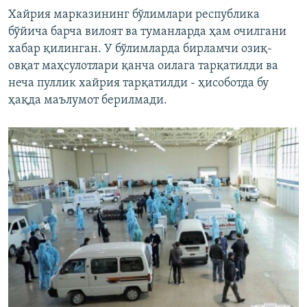
Хайрия марказининг бўлимлари республика
бўйича барча вилоят ва туманларда ҳам очилгани
хабар қилинган. У бўлимларда бирламчи озиқ-
овқат маҳсулотлари қанча оилага тарқатилди ва
неча пуллик хайрия тарқатилди - ҳисоботда бу
ҳақда маълумот берилмади.