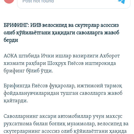
БРИФИНГ: ИИВ велосипед ва скутерлар асоссиз
олиб қўйилаётгани ҳақидаги саволларга жавоб
берди
АОКА штабида Ички ишлар вазирлиги Ахборот
хизмати раҳбари Шоҳрух Ғиёсов иштирокида
брифинг бўлиб ўтди.
Брифингда Ғиёсов фуқаролар, ижтимоий тармоқ
фойдаланувчиларидан тушган саволларга жавоб
қайтарди.
Саволларнинг аксари автомобиллар учун махсус
рухсатнома билан боғлиқ муаммолар, велосипед ва
скутерларнинг асоссиз олиб қўйилаётгани ҳақида