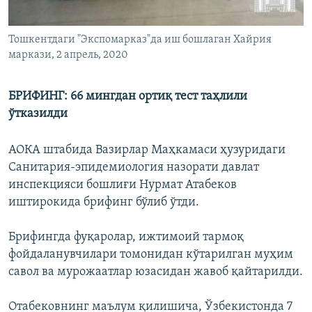
Тошкентдаги "Экспомарказ"да иш бошлаган Хайрия
маркази, 2 апрель, 2020
БРИФИНГ: 66 мингдан ортиқ тест таҳлили
ўтказилди
АОКА штабида Вазирлар Маҳкамаси ҳузуридаги
Санитария-эпидемиология назорати давлат
инспекцияси бошлиғи Нурмат Атабеков
иштирокида брифинг бўлиб ўтди.
Брифингда фуқаролар, ижтимоий тармоқ
фойдаланувчилари томонидан кўтарилган муҳим
савол ва мурожаатлар юзасидан жавоб қайтарилди.
Отабековнинг маълум қилишича, Ўзбекистонда 7