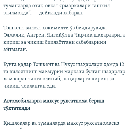
туманларда озиқ-овқат ярмаркалари ташкил
этилмоқда”, — дейилади хабарда.
Тошкент вилоят ҳокимияти ўз билдирувида
Олмалиқ, Ангрен, Янгийўл ва Чирчиқ шаҳарларига
кириш ва чиқиш ёпилаётгани сабабларини
айтмаган.
Бунга қадар Тошкент ва Нукус шаҳарлари ҳамда 12
та вилоятнинг маъмурий маркази бўлган шаҳарлар
ҳам карантинга олиниб, шаҳарларга кириш ва
чиқиш чекланган эди.
Автомобилларга махсус рухсатнома бериш
тўхтатилди
Қишлоқлар ва туманларда махсус рухсатномасиз