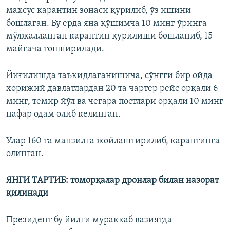
махсус карантин зонаси қурилиб, ўз ишини
бошлаган. Бу ерда яна қўшимча 10 минг ўринга
мўлжалланган карантин қурилиши бошланиб, 15
майгача топширилади.
Йиғилишда таъкидлаганишича, сўнгги бир ойда
хорижий давлатлардан 20 та чартер рейс орқали 6
минг, темир йўл ва чегара постлари орқали 10 минг
нафар одам олиб келинган.
Улар 160 та манзилга жойлаштирилиб, карантинга
олинган.
ЯНГИ ТАРТИБ: томорқалар дронлар билан назорат
қилинади
Президент бу йилги мураккаб вазиятда