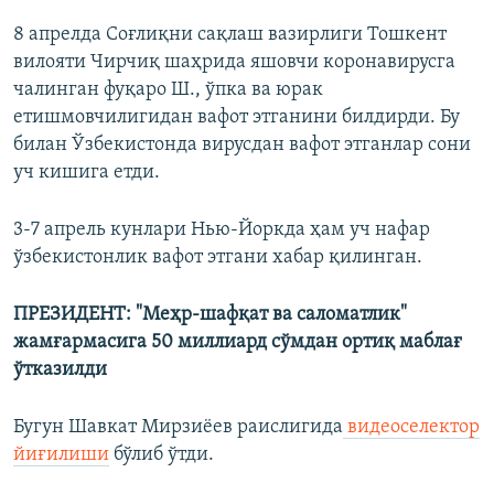
8 апрелда Соғлиқни сақлаш вазирлиги Тошкент
вилояти Чирчиқ шаҳрида яшовчи коронавирусга
чалинган фуқаро Ш., ўпка ва юрак
етишмовчилигидан вафот этганини билдирди. Бу
билан Ўзбекистонда вирусдан вафот этганлар сони
уч кишига етди.
3-7 апрель кунлари Нью-Йоркда ҳам уч нафар
ўзбекистонлик вафот этгани хабар қилинган.
ПРЕЗИДЕНТ: "Меҳр-шафқат ва саломатлик"
жамғармасига 50 миллиард сўмдан ортиқ маблағ
ўтказилди
Бугун Шавкат Мирзиёев раислигида
видеоселектор
йиғилиши
бўлиб ўтди.