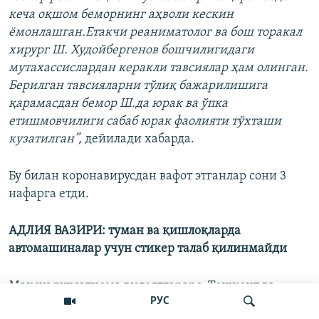
кеча оқшом беморнинг аҳволи кескин
ёмонлашган.Етакчи реаниматолог ва бош торакал
хирург Ш. Худойбергенов бошчилигидаги
мутахассислардан керакли тавсиялар ҳам олинган.
Берилган тавсияларни тўлиқ бажарилишига
қарамасдан бемор Ш.да юрак ва ўпка
етишмовчилиги сабаб юрак фаолияти тўхташи
кузатилган”,
дейилади хабарда.
Бу билан коронавирусдан вафот этганлар сони 3
нафарга етди.
АДЛИЯ ВАЗИРИ: туман ва қишлоқларда
автомашиналар учун стикер талаб қилинмайди
Махсус рухсатнома вилоятлараро, Тошкент ва
РУС
Нукус шаҳарлари ҳамда вилоятлар марказларида