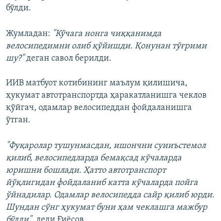
бўлди.
Жумладан:
"Кўчага нонга чиққанимда
велосипедимни олиб қўйишди. Қонунан тўғрими
шу?"
деган савол берилди.
ИИВ матбуот котибининг маълум қилишича,
ҳукумат автотранспортда ҳаракатланишга чеклов
қўйгач, одамлар велосипеддан фойдаланишга
ўтган.
"Фуқаролар тушунмасдан, ишончни суииъстемол
қилиб, велосипедларда бемақсад кўчаларда
юришни бошлади. Ҳатто автотранспорт
йўқлигидан фойдаланиб катта кўчаларда пойга
ўйнадилар. Одамлар велосипедда сайр қилиб юрди.
Шундан сўнг ҳукумат буни ҳам чеклашга мажбур
бўлди",
деди Ғиёсов.