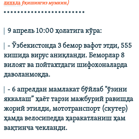
линкда
ўқишингиз мумкин.)
* * * * * * * * * * * * * * * * * * * * * * * *
9 апрель 10:00 ҳолатига кўра:
- Ўзбекистонда 3 бемор вафот этди, 555
кишида вирус аниқланди. Беморлар 8
вилоят ва пойтахтдаги шифохоналарда
даволанмоқда.
- 6 апрелдан мамлакат бўйлаб "ўзини
яккалаш” ҳаёт тарзи мажбурий равишда
жорий этилди, мототранспорт (скутер)
ҳамда велосипедда ҳаракатланиш ҳам
вақтинча чекланди.