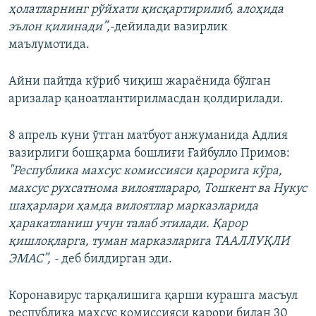
ҳолатларнинг рўйхати қисқартирилиб, алоҳида
эълон қилинади”,
-дейилади вазирлик
маълумотида.
Айни пайтда кўриб чиқиш жараёнида бўлган
аризалар қаноатлантирилмасдан қолдирилади.
8 апрель куни ўтган матбуот анжуманида Адлия
вазирлиги бошқарма бошлиғи Ғайбулло Примов:
"Республика махсус комиссияси қарорига кўра,
махсус рухсатнома вилоятлараро, Тошкент ва Нукус
шаҳарлари ҳамда вилоятлар марказларида
ҳаракатланиш учун талаб этилади. Қарор
қишлоқларга, туман марказларига ТААЛЛУҚЛИ
ЭМАС”, -
деб билдирган эди.
Коронавирус тарқалишига қарши курашга масъул
республика махсус комиссияси қарори билан 30