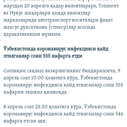
мартдан 20 апрелга қадар вилоятлараро, Тошкент
ва Нукус шаҳарлари ҳамда вилоятлар
марказларида автотранспорт воситалари фақат
махсус рухсатнома (стикер)лар асосида
ҳаракатланиши мумкин.
Ўзбекистонда коронавирус инфекцияси қайд
этилганлар сони 555 нафарга етди
Соғлиқни сақлаш вазирлигининг билдиришича, 9
апрель соат 10:00 ҳолатига кўра, Ўзбекистонда
коронавирус инфекцияси қайд этилганлар сони 555
нафарни ташкил қилмоқда.
8 апрель соат 23.00 ҳолатига кўра, Ўзбекистонда
коронавирус инфекцияси қайд этилганлар сони 546
нафарга етган эди.