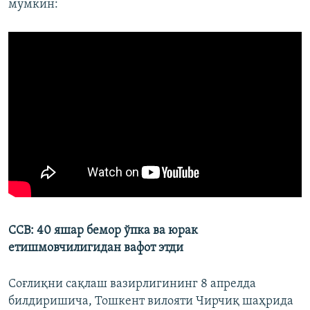
мумкин:
ССВ: 40 яшар бемор ўпка ва юрак
етишмовчилигидан вафот этди
Соғлиқни сақлаш вазирлигининг 8 апрелда
билдиришича, Тошкент вилояти Чирчиқ шаҳрида