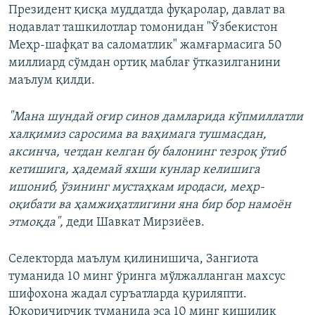
Президент қисқа муддатда фуқаролар, давлат ва
нодавлат ташкилотлар томонидан "Ўзбекистон
Меҳр-шафқат ва саломатлик" жамғармасига 50
миллиард сўмдан ортиқ маблағ ўтказилганини
маълум қилди.
"Мана шундай оғир синов дамларида кўпмиллатли
халқимиз саросима ва ваҳимага тушмасдан,
аксинча, четдан келган бу балонинг тезроқ ўтиб
кетишига, ҳадемай яхши кунлар келишига
ишониб, ўзининг мустаҳкам иродаси, меҳр-
оқибати ва ҳамжиҳатлигини яна бир бор намоён
этмоқда",
деди Шавкат Мирзиёев.
Селекторда маълум қилинишича, Зангиота
туманида 10 минг ўринга мўлжалланган махсус
шифохона жадал суръатларда қуриляпти.
Юқоричирчиқ туманида эса 10 минг кишилик