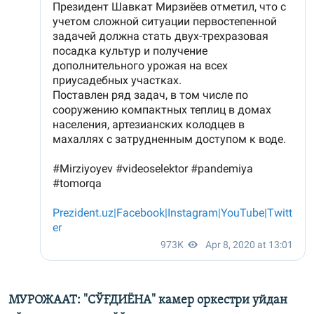
МУРОЖААТ: "СЎҒДИЁНА" камер оркестри уйдан