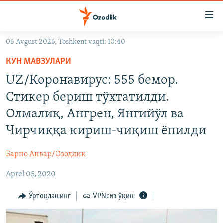
Линклар
Бош
мавзуларга
06 Avgust 2026, Toshkent vaqti: 10:40
ўтинг
OZODLIK SURISHTIRUVLARI
Асосий
КУН МАВЗУЛАРИ
OZODVIDEO
навигацияга
UZ/Коронавирус: 555 бемор.
ўтинг
OZODARXIV
Стикер бериш тўхтатилди.
Қидиришга
ўтинг
Олмалиқ, Ангрен, Янгийўл ва
На русском
Чирчиққа кириш-чиқиш ёпилди
ИЖТИМОИЙ ТАРМОҚЛАР
Барно Анвар/Озодлик
Aprel 05, 2020
Ўртоқлашинг
VPNсиз ўқиш
Озодлик бошқа тилларда