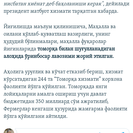
нисбатан хиёнат деб баҳоланиши керак",
дейилади
президент матбуот хизмати тарқатган хабарда.
Йиғилишда маълум қилинишича, Маҳалла ва
оилани қўллаб-қувватлаш вазирлиги, унинг
ҳудудий бўлинмалари, маҳалла фуқаролар
йиғинларида
томорқа билан шуғулланадиган
алоҳида ўринбосар лавозими жорий этилган.
Аҳолига уруғлик ва кўчат етказиб бериш, хизмат
кўрсатадиган 244 та “Томорқа хизмати” корхона
фаолияти йўлга қўйилган. Томорқада янги
лойиҳаларни амалга ошириш учун давлат
бюджетидан 350 миллиард сўм ажратилиб,
Фермерлар кенгаши ҳузурида жамғарма фаолияти
йўлга қўйилгани айтилди.