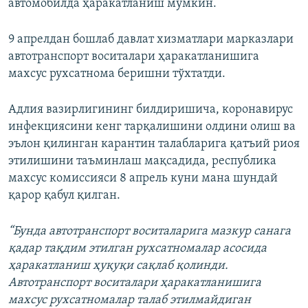
автомобилда ҳаракатланиш мумкин.
9 апрелдан бошлаб давлат хизматлари марказлари
автотранспорт воситалари ҳаракатланишига
махсус рухсатнома беришни тўхтатди.
Адлия вазирлигининг билдиришича, коронавирус
инфекциясини кенг тарқалишини олдини олиш ва
эълон қилинган карантин талабларига қатъий риоя
этилишини таъминлаш мақсадида, республика
махсус комиссияси 8 апрель куни мана шундай
қарор қабул қилган.
“Бунда автотранспорт воситаларига мазкур санага
қадар тақдим этилган рухсатномалар асосида
ҳаракатланиш ҳуқуқи сақлаб қолинди.
Автотранспорт воситалари ҳаракатланишига
махсус рухсатномалар талаб этилмайдиган