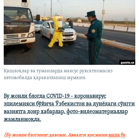
Қишлоқлар ва туманларда махсус рухсатномасиз
автомобилда ҳаракатланиш мумкин.
Бу жонли блогда COVID-19 - коронавирус
эпидемияси бўйича Ўзбекистон ва дунёдаги сўнгги
вазиятга доир хабарлар, фото-видеоматериаллар
жамланмоқда.
(Бу жонли блогнинг давоми. Аввалги қисмини
мана бу