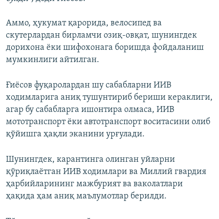
Аммо, ҳукумат қарорида, велосипед ва
скутерлардан бирламчи озиқ-овқат, шунингдек
дорихона ёки шифохонага боришда фойдаланиш
мумкинлиги айтилган.
Ғиёсов фуқаролардан шу сабабларни ИИВ
ходимларига аниқ тушунтириб бериши кераклиги,
агар бу сабабларга ишонтира олмаса, ИИВ
мототранспорт ёки автотранспорт воситасини олиб
қўйишга ҳақли эканини урғулади.
Шунингдек, карантинга олинган уйларни
қўриқлаётган ИИВ ходимлари ва Миллий гвардия
ҳарбийларининг мажбурият ва ваколатлари
ҳақида ҳам аниқ маълумотлар берилди.