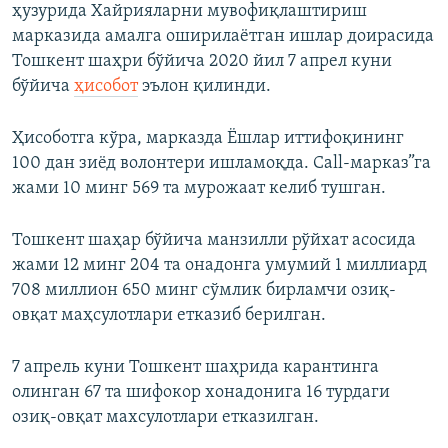
ҳузурида Хайрияларни мувофиқлаштириш
марказида амалга оширилаётган ишлар доирасида
Тошкент шаҳри бўйича 2020 йил 7 апрел куни
бўйича
ҳисобот
эълон қилинди.
Ҳисоботга кўра, марказда Ёшлар иттифоқининг
100 дан зиёд волонтери ишламоқда. Call-марказ”га
жами 10 минг 569 та мурожаат келиб тушган.
Тошкент шаҳар бўйича манзилли рўйхат асосида
жами 12 минг 204 та онадонга умумий 1 миллиард
708 миллион 650 минг сўмлик бирламчи озиқ-
овқат маҳсулотлари етказиб берилган.
7 апрель куни Тошкент шаҳрида карантинга
олинган 67 та шифокор хонадонига 16 турдаги
озиқ-овқат махсулотлари етказилган.