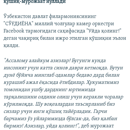
қўшиқ-мурожаат йўллади
Ўзбекистон давлат филармониясининг
"СЎҒДИЁНА" миллий чолғулар камер оркестри
Facebook тармоғидаги саҳифасида "Уйда қолинг!"
деган чақириқ билан ижро этилган қўшиқни эълон
қилди.
"Ассалому алайкум азизлар! Бугунги кунда
инсоният учун катта синов даври кетмоқда. Бутун
дунё бўйича минглаб одамлар бедаво дард билан
курашиб ажал ёқасида ётибдилар. Ҳукуматимиз
томонидан ушбу дарднинг юртимизда
тарқалишини олдини олиш учун керакли чоралар
кўрилмоқда. Шу воқеалардан таъсирланиб биз
сизлар учун янги қўшиқ тайёрладик. Гарчи
барчамиз ўз уйларимизда бўлсак-да, биз қалбан
бирмиз! Азизлар, уйда қолинг!",
деб мурожаат