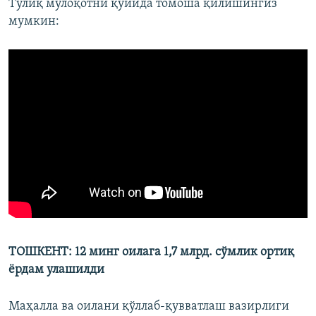
Тўлиқ мулоқотни қуйида томоша қилишингиз
мумкин:
ТОШКЕНТ: 12 минг оилага 1,7 млрд. сўмлик ортиқ
ёрдам улашилди
Маҳалла ва оилани қўллаб-қувватлаш вазирлиги