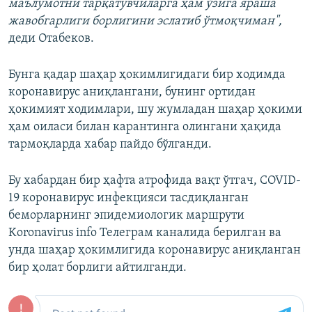
маълумотни тарқатувчиларга ҳам ўзига яраша
жавобгарлиги борлигини эслатиб ўтмоқчиман",
деди Отабеков.
Бунга қадар шаҳар ҳокимлигидаги бир ходимда
коронавирус аниқлангани, бунинг ортидан
ҳокимият ходимлари, шу жумладан шаҳар ҳокими
ҳам оиласи билан карантинга олингани ҳақида
тармоқларда хабар пайдо бўлганди.
Бу хабардан бир ҳафта атрофида вақт ўтгач, COVID-
19 коронавирус инфекцияси тасдиқланган
беморларнинг эпидемиологик маршрути
Koronavirus info Телеграм каналида берилган ва
унда шаҳар ҳокимлигида коронавирус аниқланган
бир ҳолат борлиги айтилганди.