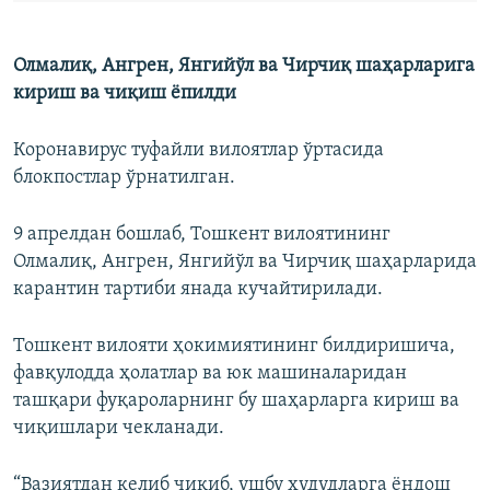
Олмалиқ, Ангрен, Янгийўл ва Чирчиқ шаҳарларига
кириш ва чиқиш ёпилди
Коронавирус туфайли вилоятлар ўртасида
блокпостлар ўрнатилган.
9 апрелдан бошлаб, Тошкент вилоятининг
Олмалиқ, Ангрен, Янгийўл ва Чирчиқ шаҳарларида
карантин тартиби янада кучайтирилади.
Тошкент вилояти ҳокимиятининг билдиришича,
фавқулодда ҳолатлар ва юк машиналаридан
ташқари фуқароларнинг бу шаҳарларга кириш ва
чиқишлари чекланади.
“Вазиятдан келиб чиқиб, ушбу ҳудудларга ёндош