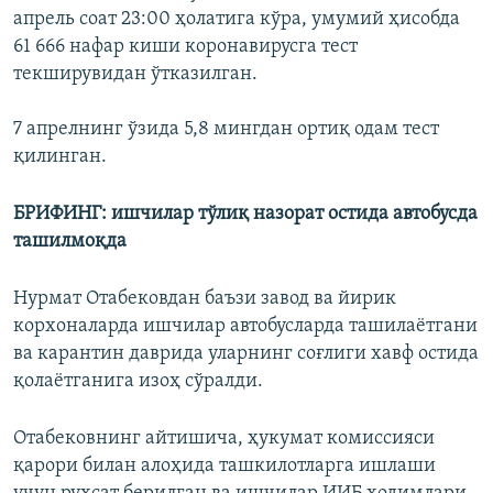
апрель соат 23:00 ҳолатига кўра, умумий ҳисобда
61 666 нафар киши коронавирусга тест
текширувидан ўтказилган.
7 апрелнинг ўзида 5,8 мингдан ортиқ одам тест
қилинган.
БРИФИНГ: ишчилар тўлиқ назорат остида автобусда
ташилмоқда
Нурмат Отабековдан баъзи завод ва йирик
корхоналарда ишчилар автобусларда ташилаётгани
ва карантин даврида уларнинг соғлиги хавф остида
қолаётганига изоҳ сўралди.
Отабековнинг айтишича, ҳукумат комиссияси
қарори билан алоҳида ташкилотларга ишлаши