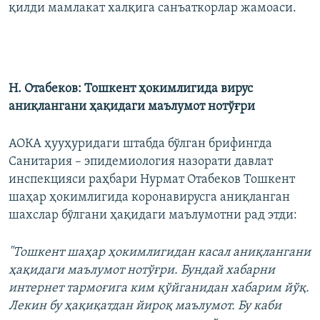
қилди мамлакат халқига санъаткорлар жамоаси.
Н. Отабеков: Тошкент ҳокимлигида вирус
аниқлангани ҳақидаги маълумот нотўғри
АОКА ҳууҳуридаги штабда бўлган брифингда
Санитария – эпидемиология назорати давлат
инспекцияси раҳбари Нурмат Отабеков Тошкент
шаҳар ҳокимлигида коронавирусга аниқланган
шахслар бўлгани ҳақидаги маълумотни рад этди:
"Тошкент шаҳар ҳокимлигидан касал аниқлангани
ҳақидаги маълумот нотўғри. Бундай хабарни
интернет тармоғига ким қўйганидан хабарим йўқ.
Лекин бу ҳақиқатдан йироқ маълумот. Бу каби