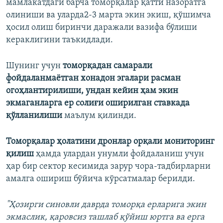
мамлакатдаги барча томорқалар қатти назоратга
олиниши ва уларда2-3 марта экин экиш, қўшимча
ҳосил олиш биринчи даражали вазифа бўлиши
кераклигини таъкидлади.
Шунинг учун
томорқадан самарали
фойдаланмаётган хонадон эгалари расман
огоҳлантирилиши, ундан кейин ҳам экин
экмаганларга ер солиғи оширилган ставкада
қўлланилиши
маълум қилинди.
Томорқалар ҳолатини дронлар орқали мониторинг
қилиш
ҳамда улардан унумли фойдаланиш учун
ҳар бир сектор кесимида зарур чора-тадбирларни
амалга ошириш бўйича кўрсатмалар берилди.
"Ҳозирги синовли даврда томорқа ерларига экин
экмаслик, қаровсиз ташлаб қўйиш юртга ва ерга