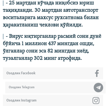
- 25 мартдан кўчада ниқобсиз юриш
тақиқланди. 30 мартдан автотранспорт
воситаларига махсус рухсатнома билан
ҳаракатланиш чеклови қўйилди.
- Вирус юқтирганлар расмий сони дунё
бўйича 1 миллион 437 мингдан ошди,
ўлганлар сони эса 82 мингдан зиёд,
тузалганлар 302 минг атрофида.
Озодлик Facebook
Озодлик Telegram
Озодлик Instagram