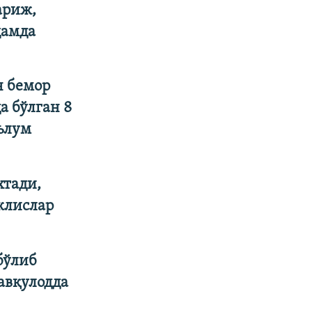
ариж,
ҳамда
н бемор
а бўлган 8
ълум
хтади,
жлислар
бўлиб
авқулодда