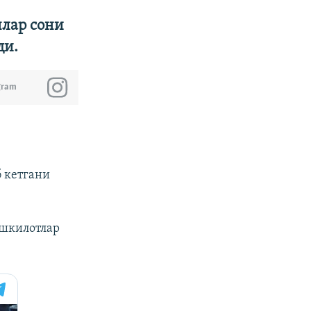
нлар сони
ди.
gram
б кетгани
ашкилотлар