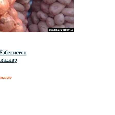
 Ўзбекистон
риаллар
ингиз