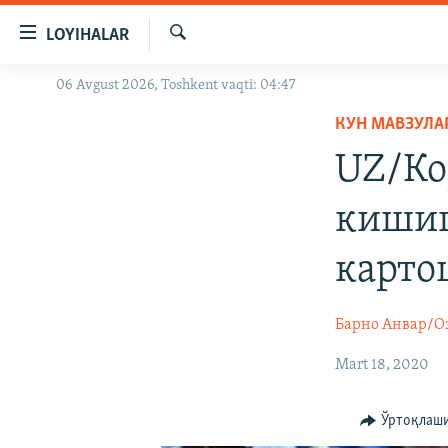
Линклар
LOYIHALAR
Бош
мавзуларга
Излаш
06 Avgust 2026, Toshkent vaqti: 04:47
OZODLIK SURISHTIRUVLARI
ўтинг
Асосий
КУН МАВЗУЛА
OZODVIDEO
навигацияга
UZ/Ко
OZODARXIV
ўтинг
Қидиришга
кишиг
ўтинг
карто
Барно Анвар/О
Mart 18, 2020
Ўртоқлаш