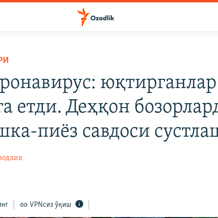
РИ
ронавирус: юқтирганлар
а етди. Деҳқон бозорлар
шка-пиёз савдоси сустл
зодлик
инг
VPNсиз ўқиш