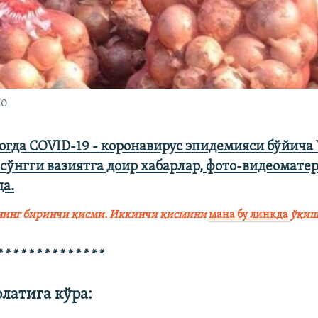
20
огда COVID-19 - коронавирус эпидемияси бўйича
 сўнгги вазиятга доир хабарлар, фото-видеомате
а.
гнинг биринчи қисми. Иккинчи қисмини
мана бу линкда
ў
қиш
* * * * * * * * * * * * * *
олатига кўра: