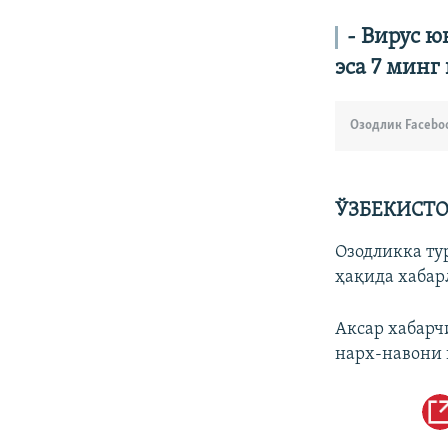
- Вирус ю
эса 7 минг
Озодлик Facebo
ЎЗБЕКИСТОН
Озодликка ту
ҳақида хабар
Аксар хабарч
нарх-навони 