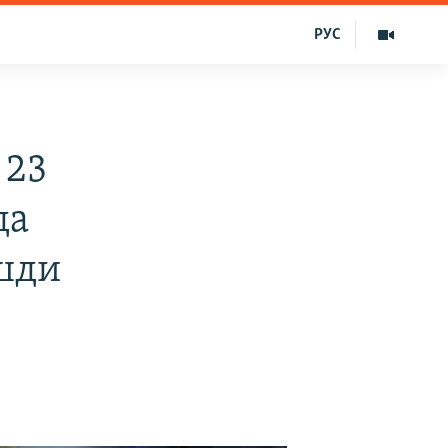
РУС
 23
да
ашди