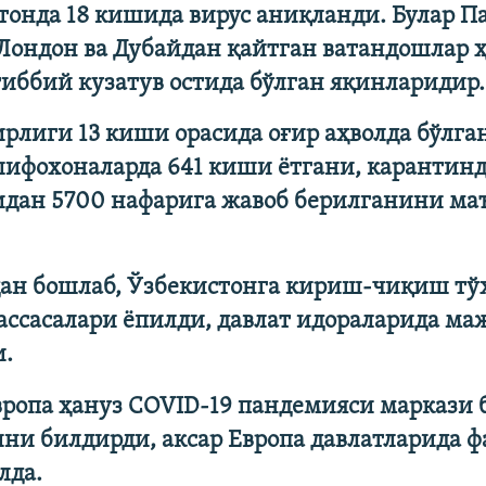
тонда 18 кишида вирус аниқланди. Булар П
 Лондон ва Дубайдан қайтган ватандошлар 
иббий кузатув остида бўлган яқинларидир.
ирлиги 13 киши орасида оғир аҳволда бўлга
ифохоналарда 641 киши ётгани, карантинд
дан 5700 нафарига жавоб берилганини ма
тдан бошлаб, Ўзбекистонга кириш-чиқиш тў
ассасалари ёпилди, давлат идораларида ма
и.
вропа ҳануз COVID-19 пандемияси маркази 
ни билдирди, аксар Европа давлатларида ф
лда.