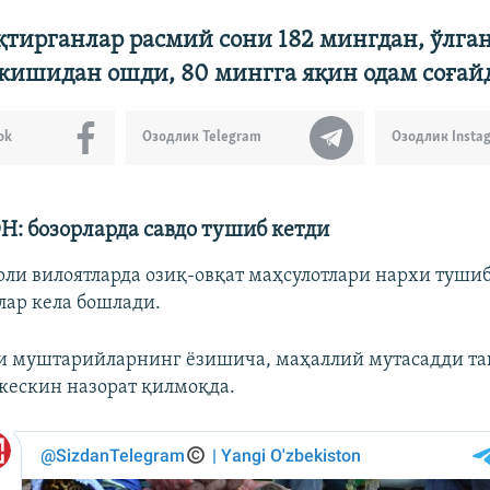
қтирганлар расмий сони 182 мингдан, ўлга
 кишидан ошди, 80 мингга яқин одам соғай
ok
Озодлик Telegram
Озодлик Insta
: бозорларда савдо тушиб кетди
рли вилоятларда озиқ-овқат маҳсулотлари нархи туши
лар кела бошлади.
и муштарийларнинг ёзишича, маҳаллий мутасадди т
кескин назорат қилмоқда.