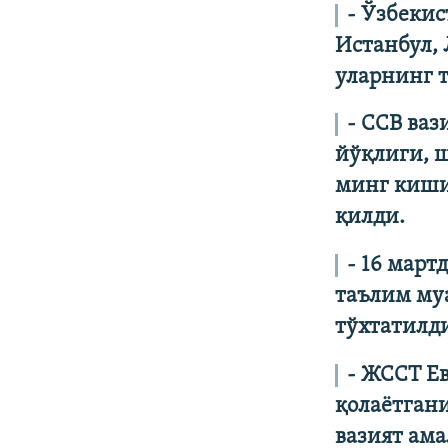
- Ўзбекис
Истанбул,
уларнинг т
- ССВ ваз
йўқлиги, ш
минг киши
қилди
.
- 16 мар
таълим му
тўхтатилд
- ЖССТ Е
қолаётгани
вазият ама