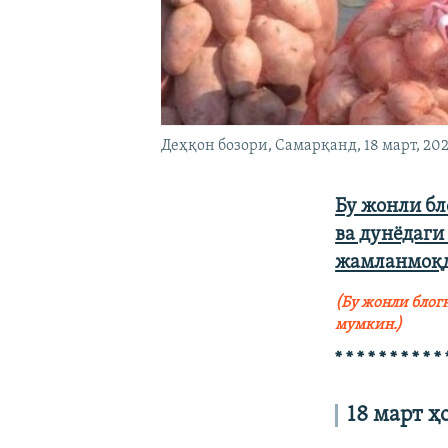
Деҳқон бозори, Самарқанд, 18 март, 20
Бу жонли бл
ва дунёдаги
жамланмоқд
(Бу жонли бло
мумкин.
)
* * * * * * * * * * 
18 март ҳ