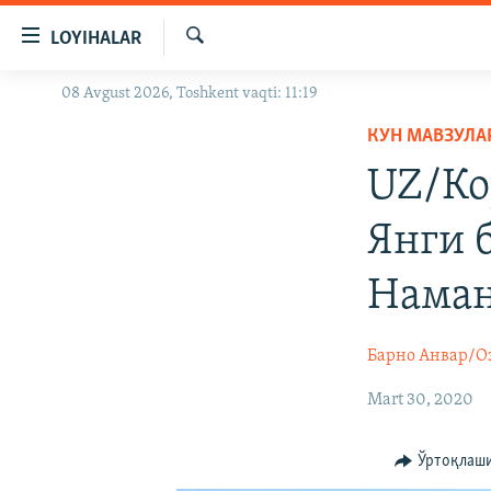
Линклар
LOYIHALAR
Бош
мавзуларга
Излаш
08 Avgust 2026, Toshkent vaqti: 11:19
OZODLIK SURISHTIRUVLARI
ўтинг
Асосий
КУН МАВЗУЛА
OZODVIDEO
навигацияга
UZ/Ко
OZODARXIV
ўтинг
Қидиришга
Янги 
ўтинг
Наман
Барно Анвар/О
Mart 30, 2020
Ўртоқлаш