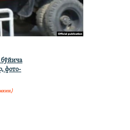
 бўйича
, фото-
мкин.)