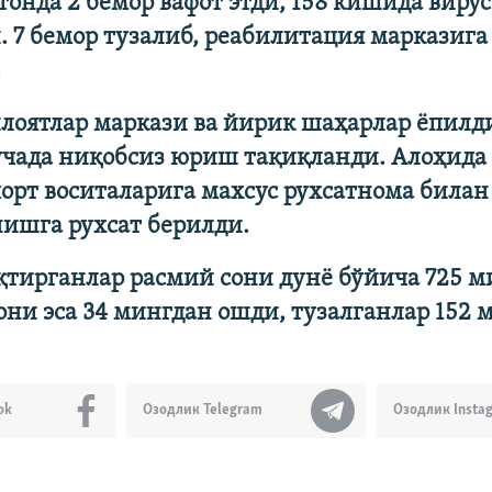
тонда 2 бемор вафот этди, 158 кишида вирус
 7 бемор тузалиб, реабилитация марказига
.
илоятлар маркази ва йирик шаҳарлар ёпилди
ўчада ниқобсиз юриш тақиқланди. Алоҳида
орт воситаларига махсус рухсатнома билан
нишга рухсат берилди.
қтирганлар расмий сони дунё бўйича 725 м
они эса 34 мингдан ошди, тузалганлар 152 
ok
Озодлик Telegram
Озодлик Insta