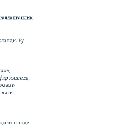
асалланганлик
қланди. Бу
нлик,
афар кишида,
 нафар
рлиги
р қилинганди.