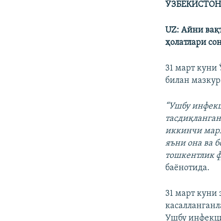
ЎЗБЕКИСТОН:
UZ: Айни вақ
ҳолатлари со
31 март куни
билан мазкур
“Ушбу инфекц
тасдиқланган
иккинчи марҳ
яъни она ва 
тошкентлик ф
баёнотида.
31 март куни
касалланганл
Ушбу инфекци