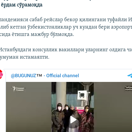
 ëрдам сўрамоқда
пандемияси сабаб рейслар бекор қилингани туфайли И
олиб кетган ўзбекистонликлар уч кундан бери аэропор
сида ëтишга мажбур бўлмоқда.
 Истанбулдаги консуллик вакиллари уларнинг олдига ч
умуман истамаяпти.