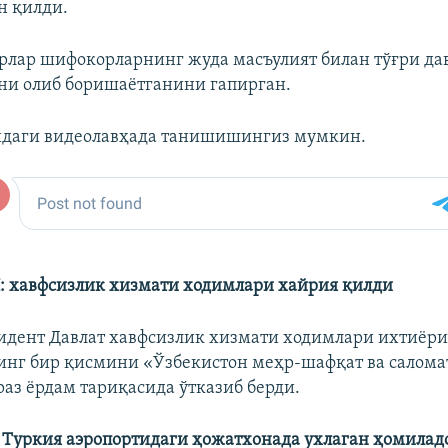
н қилди.
рлар шифокорларнинг жуда масъулият билан тўғри д
и олиб боришаётганини гапирган.
идаги видеолавҳада танишишингиз мумкин.
 хавфсизлик хизмати ходимлари хайрия қилди
идент Давлат хавфсизлик хизмати ходимлари ихтиёри
нг бир қисмини «Ўзбекистон меҳр-шафқат ва салома
аз ёрдам тариқасида ўтказиб берди. ​
уркия аэропортидаги ҳожатхонада ухлаган ҳомиладо