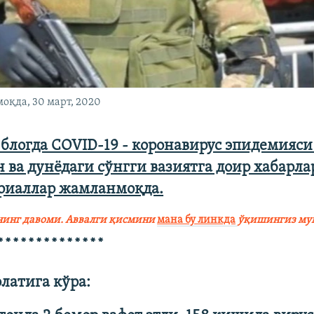
оқда, 30 март, 2020
блогда COVID-19 - коронавирус эпидемияси
 ва дунёдаги сўнгги вазиятга доир хабарлар
риаллар жамланмоқда.
нинг давоми. Аввалги қисмини
мана бу линкда
ўқишингиз му
* * * * * * * * * * * * * *
олатига кўра: