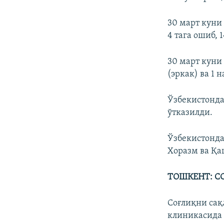
30 март куни
4 тага ошиб, 
30 март куни
(эркак) ва 1
Ўзбекистонда 
ўтказилди.
Ўзбекистонда
Хоразм ва Қа
ТОШКЕНТ: СС
Соғлиқни сақ
клиникасида 