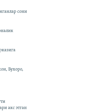
нганлар сони
оналик
арказига
он, Бухоро,
ути
ри акс этган