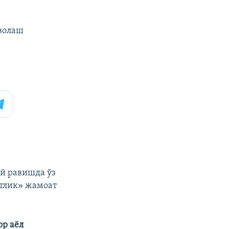
аволаш
й равишда ўз
тлик» жамоат
р аëл