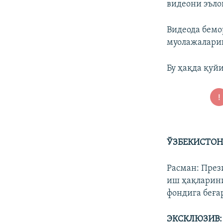
видеони эъло
Видеода бемо
муолажаларин
Бу ҳақда қуй
ЎЗБЕКИСТОН:
Расман: През
иш ҳақларини
фондига беғар
ЭКСКЛЮЗИВ: Т