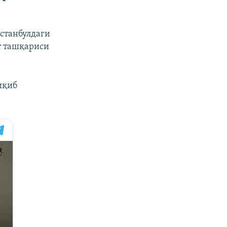
станбулдаги
т ташқариси
иқиб