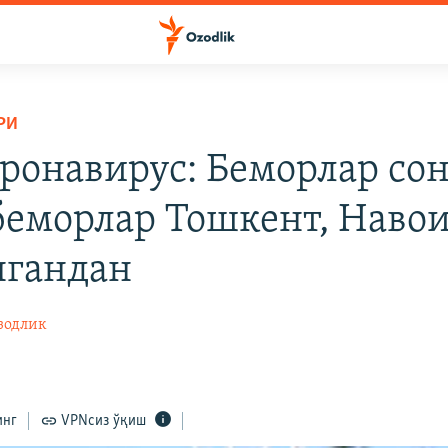
РИ
ронавирус: Беморлар сон
беморлар Тошкент, Навои
гандан
зодлик
инг
VPNсиз ўқиш