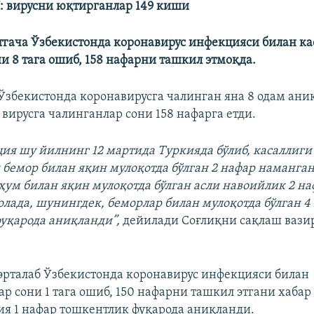
 вирусни юқтирганлар 149 киши
тгача Ўзбекистонда коронавирус инфекцияси билан к
ни 8 тага ошиб, 158 нафарни ташкил этмоқда.
 Ўзбекистонда коронавирусга чалинган яна 8 одам ани
 вирусга чалинганлар сони 158 нафарга етди.
ия шу йилнинг 12 мартида Туркияда бўлиб, касаллиги
 бемор билан яқин мулоқотда бўлган 2 нафар наманга
ум билан яқин мулоқотда бўлган асли навоийлик 2 н
болада, шунингдек, беморлар билан мулоқотда бўлган 4
уқарода аниқланди”,
дейилади Соғлиқни сақлаш вази
 эрталаб Ўзбекистонда коронавирус инфекцияси билан
ар сони 1 тага ошиб, 150 нафарни ташкил этгани хаба
я 1 нафар тошкентлик фуқарода аниқланди.