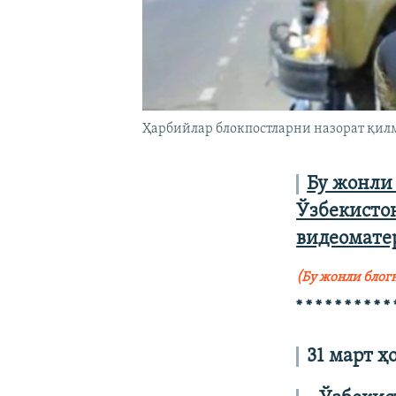
Ҳарбийлар блокпостларни назорат қилм
Бу жонли 
Ўзбекистон
видеомате
(Бу жонли блог
* * * * * * * * * * 
31 март ҳ