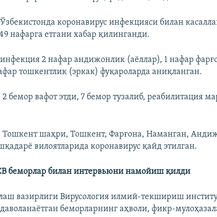
 Ўзбекистонда коронавирус инфекцияси билан касалла
149 нафарга етгани хабар қилинганди.
 инфекция 2 нафар андижонлик (аёллар), 1 нафар фарғ
 нафар тошкентлик (эркак) фуқароларда аниқланган.
2 бемор вафот этди, 7 бемор тузалиб, реабилитация м
 Тошкент шаҳри, Тошкент, Фарғона, Наманган, Андиж
шқадарё вилоятларида коронавирус қайд этилган.
В беморлар билан интервьюни намойиш қилди
лаш вазирлиги Вирусология илмий-текшириш инстит
даволанаётган беморларнинг аҳволи, фикр-мулоҳазала