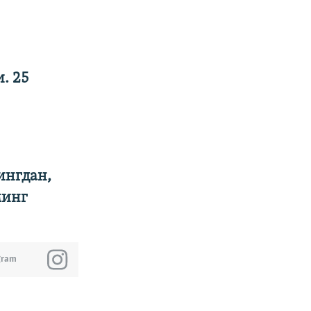
. 25
ингдан,
минг
gram