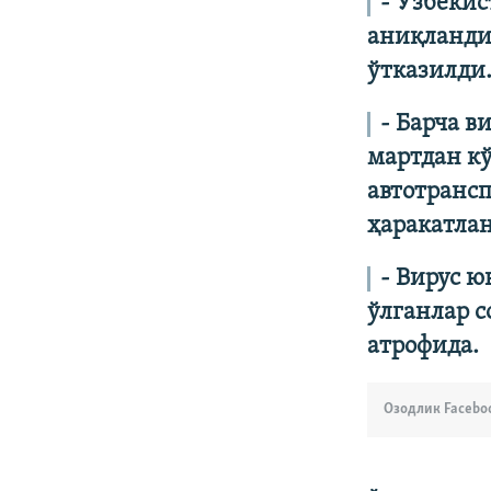
- Ўзбекис
аниқланди.
ўтказилди
- Барча в
мартдан к
автотрансп
ҳаракатла
- Вирус ю
ўлганлар с
атрофида.
Озодлик Facebo