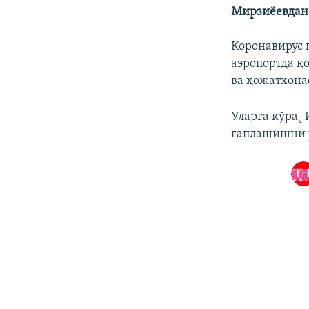
Мирзиëевдан
Коронавирус 
аэропортда қ
ва ҳожатхона
Уларга кўра¸
гаплашишни 