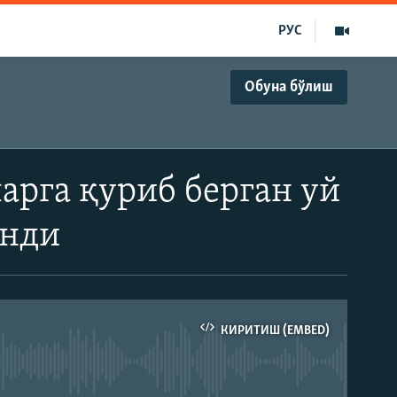
РУС
Обуна бўлиш
арга қуриб берган уй
анди
КИРИТИШ (EMBED)
д эмас