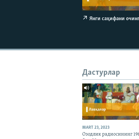
Янги саҳифани очин
Дастурлар
MART 23, 2023
Озодлик радиосининг 19