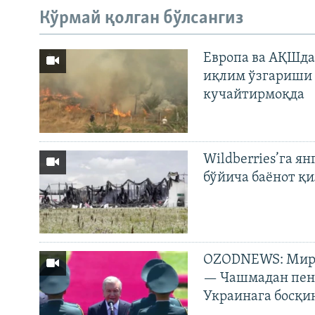
Кўрмай қолган бўлсангиз
Европа ва АҚШда
иқлим ўзгариши 
кучайтирмоқда
Wildberries’га ян
бўйича баёнот қ
OZODNEWS: Мирз
— Чашмадан пенс
Украинага босқи