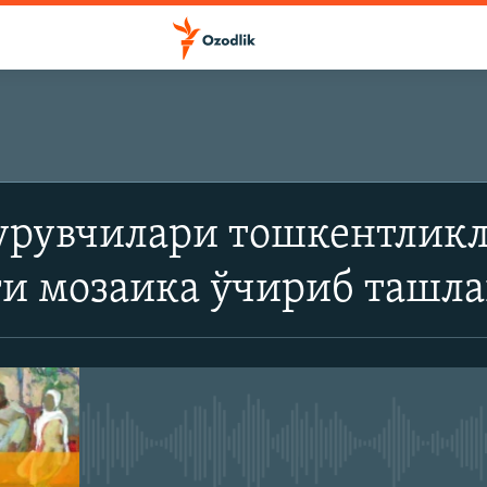
ОБУНА БЎЛИШ
урувчилари тошкентликл
Apple подкастлар
ги мозаика ўчириб ташл
SoundCloud
Обуна бўлиш
Айни дамда медиа-манба мавжу