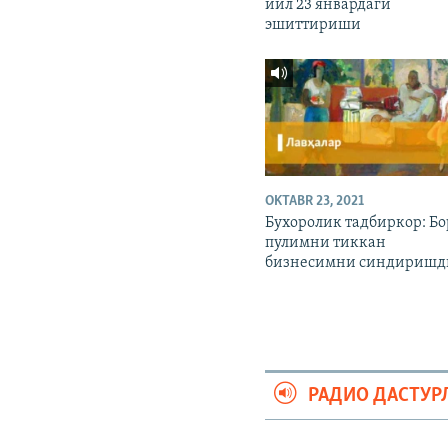
йил 23 январдаги
эшиттириши
OKTABR 23, 2021
Бухоролик тадбиркор: Бо
пулимни тиккан
бизнесимни синдиришд
РАДИО ДАСТУР