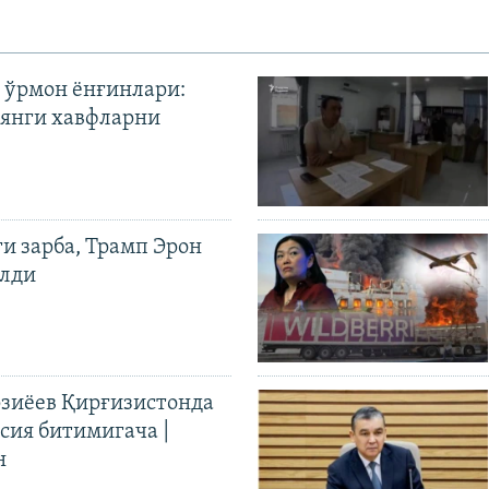
 ўрмон ёнғинлари:
янги хавфларни
ги зарба, Трамп Эрон
илди
иёев Қирғизистонда
ия битимигача |
н