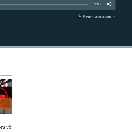
3:08
Бевосита линк
КИРИТИШ (EMBED)
га уй