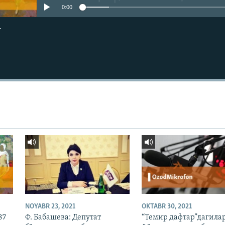
0:00
г
NOYABR 23, 2021
OKTABR 30, 2021
87
Ф. Бабашева: Депутат
“Темир дафтар”дагилар