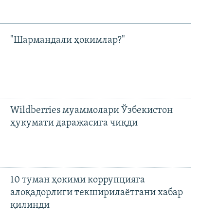
"Шармандали ҳокимлар?"
Wildberries муаммолари Ўзбекистон
ҳукумати даражасига чиқди
10 туман ҳокими коррупцияга
алоқадорлиги текширилаётгани хабар
қилинди