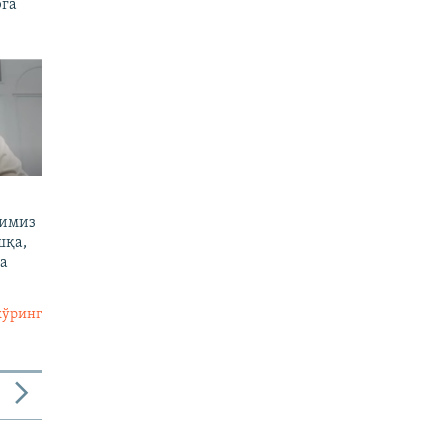
рга
тимиз
шқа,
а
кўринг