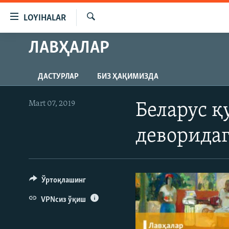
Линклар
LOYIHALAR
Бош
мавзуларга
Излаш
ЛАВҲАЛАР
OZODLIK SURISHTIRUVLARI
ўтинг
Асосий
OZODVIDEO
навигацияга
ДАСТУРЛАР
БИЗ ҲАҚИМИЗДА
OZODARXIV
ўтинг
Қидиришга
Mart 07, 2019
Беларус қ
ўтинг
деворида
Ўртоқлашинг
VPNсиз ўқиш