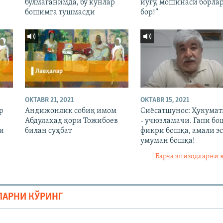
бўлмаганимда, бу кунлар
йўғу, мошинаси борла
бошимга тушмасди
бор!”
OKTABR 21, 2021
OKTABR 15, 2021
р
Андижонлик собиқ имом
Сиёсатшунос: Ҳукума
Абдулаҳад қори Тожибоев
- учюзламачи. Гапи бо
и
билан суҳбат
фикри бошқа, амали эс
умуман бошқа!
Барча эпизодларни 
ЛАРНИ КЎРИНГ