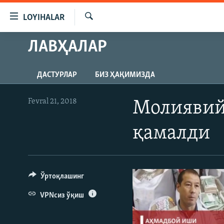
Линклар
LOYIHALAR
Бош
мавзуларга
Излаш
ЛАВҲАЛАР
OZODLIK SURISHTIRUVLARI
ўтинг
Асосий
OZODVIDEO
навигацияга
ДАСТУРЛАР
БИЗ ҲАҚИМИЗДА
OZODARXIV
ўтинг
Қидиришга
Fevral 21, 2018
Молиявий 
ўтинг
қамалди
Ўртоқлашинг
VPNсиз ўқиш