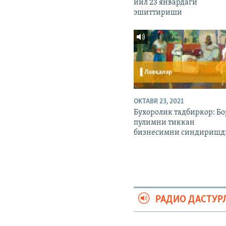
йил 23 январдаги
эшиттириши
OKTABR 23, 2021
Бухоролик тадбиркор: Бо
пулимни тиккан
бизнесимни синдиришд
РАДИО ДАСТУР
На русском