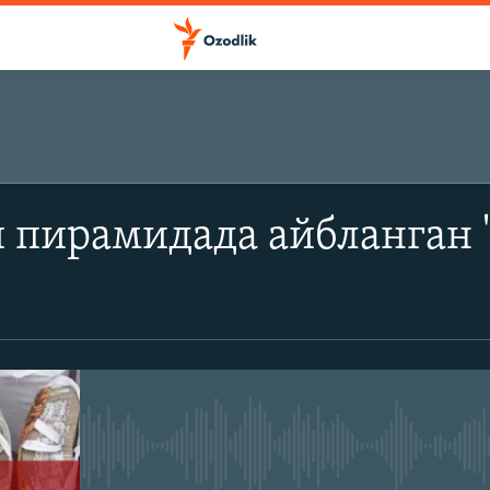
ОБУНА БЎЛИШ
пирамидада айбланган "
Apple подкастлар
SoundCloud
Обуна бўлиш
Айни дамда медиа-манба мавжу