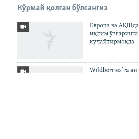
Кўрмай қолган бўлсангиз
ИЖТИМОИЙ ТАРМОҚЛАР
Европа ва АҚШда
иқлим ўзгариши 
кучайтирмоқда
Озодлик бошқа тилларда
Wildberries’га ян
бўйича баёнот қ
OZODNEWS: Мирз
— Чашмадан пенс
Украинага босқи