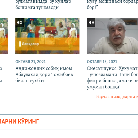
бўлмаганимда, бу кунлар
йўғу, мошинаси борла
бошимга тушмасди
бор!”
OKTABR 21, 2021
OKTABR 15, 2021
р
Андижонлик собиқ имом
Сиёсатшунос: Ҳукума
Абдулаҳад қори Тожибоев
- учюзламачи. Гапи бо
и
билан суҳбат
фикри бошқа, амали эс
умуман бошқа!
Барча эпизодларни 
ЛАРНИ КЎРИНГ