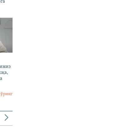
рга
тимиз
шқа,
а
кўринг