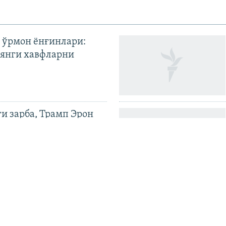
 ўрмон ёнғинлари:
янги хавфларни
ги зарба, Трамп Эрон
илди
иёев Қирғизистонда
ия битимигача |
н