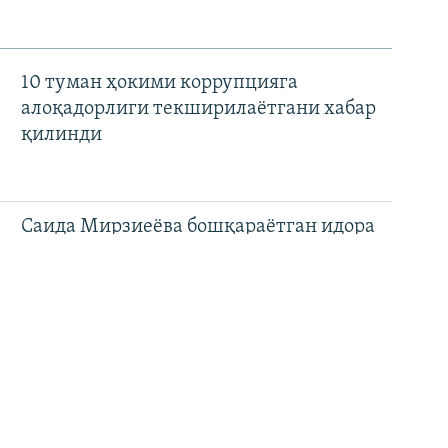
10 туман ҳокими коррупцияга
алоқадорлиги текширилаётгани хабар
қилинди
Саида Мирзиеёва бошқараётган идора
ваколатлари қонун билан
мустаҳкамланмоқда
Қўштепа канали Марказий Осиёда сув
инқирозини келтириб чиқарадими?