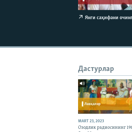
Янги саҳифани очин
Дастурлар
MART 23, 2023
Озодлик радиосининг 19