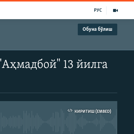
РУС
Обуна бўлиш
Аҳмадбой" 13 йилга
КИРИТИШ (EMBED)
д эмас