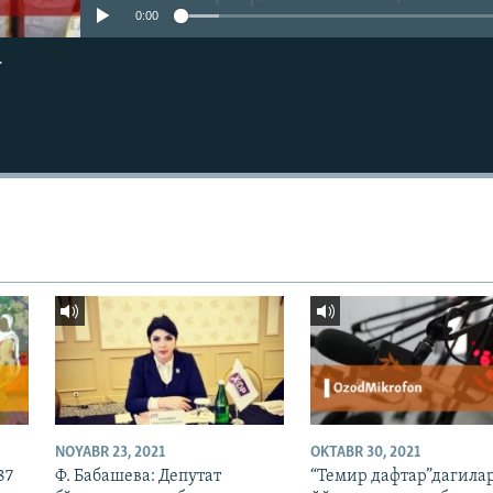
0:00
г
NOYABR 23, 2021
OKTABR 30, 2021
87
Ф. Бабашева: Депутат
“Темир дафтар”дагилар