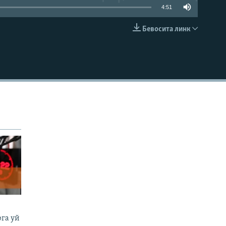
4:51
Бевосита линк
КИРИТИШ (EMBED)
га уй