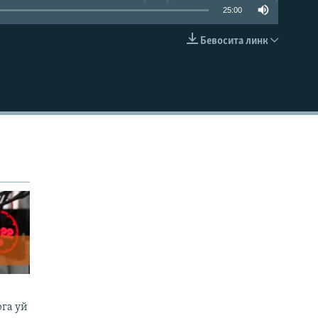
25:00
Бевосита линк
КИРИТИШ (EMBED)
га уй