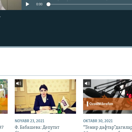
0:00
г
NOYABR 23, 2021
OKTABR 30, 2021
87
Ф. Бабашева: Депутат
“Темир дафтар”дагилар