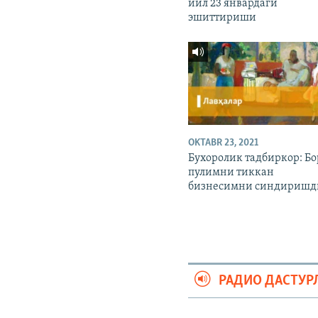
йил 23 январдаги
эшиттириши
OKTABR 23, 2021
Бухоролик тадбиркор: Бо
пулимни тиккан
бизнесимни синдиришд
РАДИО ДАСТУР