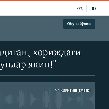
РУС
Обуна бўлиш
адиган¸ хориждаги
унлар яқин!"
КИРИТИШ (EMBED)
д эмас