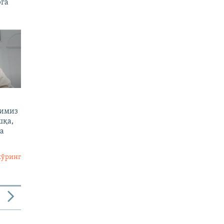
рга
тимиз
шқа,
а
кўринг