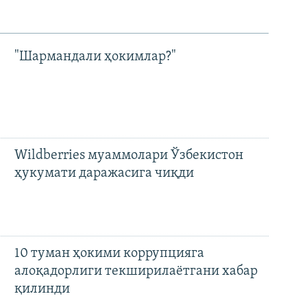
"Шармандали ҳокимлар?"
Wildberries муаммолари Ўзбекистон
ҳукумати даражасига чиқди
10 туман ҳокими коррупцияга
алоқадорлиги текширилаётгани хабар
қилинди