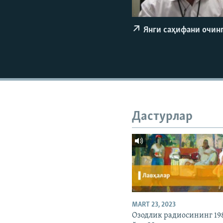
Янги саҳифани очин
Дастурлар
MART 23, 2023
Озодлик радиосининг 19