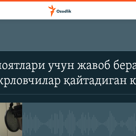
ОБУНА БЎЛИШ
оятлари учун жавоб бер
Apple подкастлар
крловчилар қайтадиган к
SoundCloud
Обуна бўлиш
Айни дамда медиа-манба мавжу