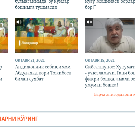
бўлмаганимда, бу кунлар
йўғу, мошинаси борла
бошимга тушмасди
бор!”
OKTABR 21, 2021
OKTABR 15, 2021
р
Андижонлик собиқ имом
Сиёсатшунос: Ҳукума
Абдулаҳад қори Тожибоев
- учюзламачи. Гапи бо
и
билан суҳбат
фикри бошқа, амали эс
умуман бошқа!
Барча эпизодларни 
ЛАРНИ КЎРИНГ