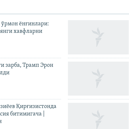
 ўрмон ёнғинлари:
янги хавфларни
ги зарба, Трамп Эрон
илди
иёев Қирғизистонда
ия битимигача |
н