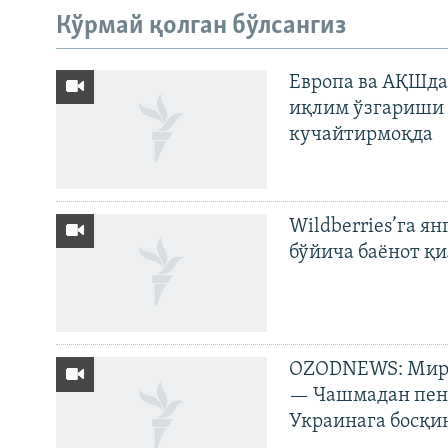
Кўрмай қолган бўлсангиз
Европа ва АҚШда
иқлим ўзгариши 
кучайтирмоқда
Wildberries’га ян
бўйича баёнот қ
OZODNEWS: Мирз
— Чашмадан пенс
Украинага босқи