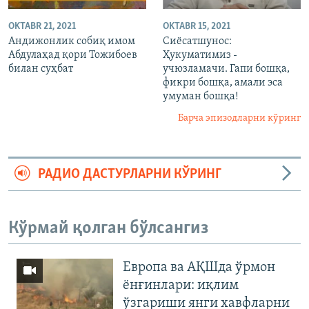
OKTABR 21, 2021
OKTABR 15, 2021
Андижонлик собиқ имом
Сиёсатшунос:
Абдулаҳад қори Тожибоев
Ҳукуматимиз -
билан суҳбат
учюзламачи. Гапи бошқа,
фикри бошқа, амали эса
умуман бошқа!
Барча эпизодларни кўринг
РАДИО ДАСТУРЛАРНИ КЎРИНГ
Кўрмай қолган бўлсангиз
Европа ва АҚШда ўрмон
ёнғинлари: иқлим
ўзгариши янги хавфларни