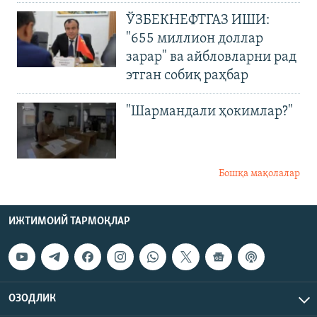
ЎЗБЕКНЕФТГАЗ ИШИ:
"655 миллион доллар
зарар" ва айбловларни рад
этган собиқ раҳбар
"Шармандали ҳокимлар?"
Бошқа мақолалар
ИЖТИМОИЙ ТАРМОҚЛАР
ОЗОДЛИК