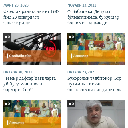
MART 23, 2023
NOYABR 23, 2021
Озодлик радиосининг 1987
Ф. Бабашева: Депутат
йил 23 январдаги
бўлмаганимда, бу кунлар
эшиттириши
бошимга тушмасди
OKTABR 30, 2021
OKTABR 23, 2021
“Темир дафтар”дагиларга
Бухоролик тадбиркор: Бор
уй йўғу, мошинаси
пулимни тиккан
борларга бор!”
бизнесимни синдиришди