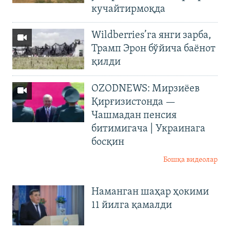
кучайтирмоқда
Wildberries’га янги зарба,
Трамп Эрон бўйича баёнот
қилди
OZODNEWS: Мирзиёев
Қирғизистонда —
Чашмадан пенсия
битимигача | Украинага
босқин
Бошқа видеолар
Наманган шаҳар ҳокими
11 йилга қамалди