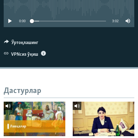
Айни дамда медиа-манба мавжуд эмас
0:00
3:02
Ўртоқлашинг
VPNсиз ўқиш
Дастурлар