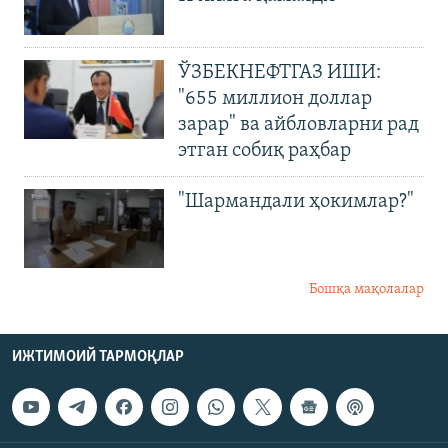
ЎЗБЕКНЕФТГАЗ ИШИ:
"655 миллион доллар
зарар" ва айбловларни рад
этган собиқ раҳбар
"Шармандали ҳокимлар?"
Бошқа мақолалар
ИЖТИМОИЙ ТАРМОҚЛАР