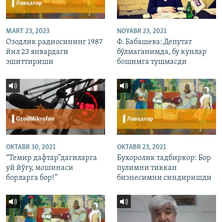
MART 23, 2023
NOYABR 23, 2021
Озодлик радиосининг 1987
Ф. Бабашева: Депутат
йил 23 январдаги
бўлмаганимда, бу кунлар
эшиттириши
бошимга тушмасди
OKTABR 30, 2021
OKTABR 23, 2021
“Темир дафтар”дагиларга
Бухоролик тадбиркор: Бор
уй йўғу, мошинаси
пулимни тиккан
борларга бор!”
бизнесимни синдиришди