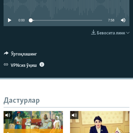
Айни дамда медиа-манба мавжуд эмас
0:00
7:58
Бевосита линк
Ўртоқлашинг
VPNсиз ўқиш
Дастурлар