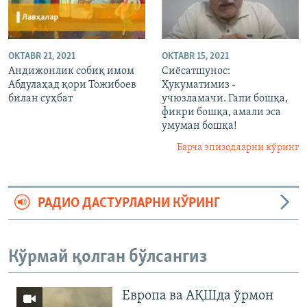
OKTABR 21, 2021
OKTABR 15, 2021
Андижонлик собиқ имом
Сиёсатшунос:
Абдулаҳад қори Тожибоев
Ҳукуматимиз -
билан суҳбат
учюзламачи. Гапи бошқа,
фикри бошқа, амали эса
умуман бошқа!
Барча эпизодларни кўринг
РАДИО ДАСТУРЛАРНИ КЎРИНГ
Кўрмай қолган бўлсангиз
Европа ва АҚШда ўрмон