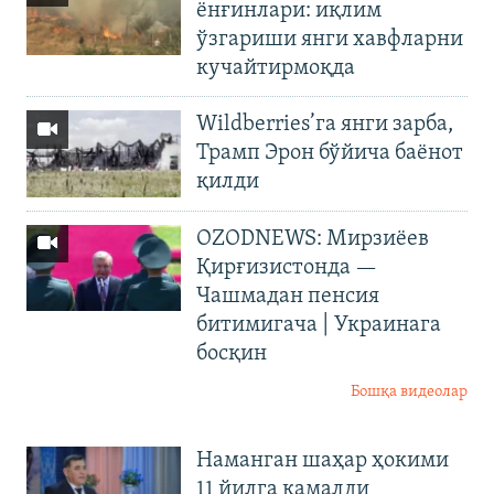
ёнғинлари: иқлим
ўзгариши янги хавфларни
кучайтирмоқда
Wildberries’га янги зарба,
Трамп Эрон бўйича баёнот
қилди
OZODNEWS: Мирзиёев
Қирғизистонда —
Чашмадан пенсия
битимигача | Украинага
босқин
Бошқа видеолар
Наманган шаҳар ҳокими
11 йилга қамалди