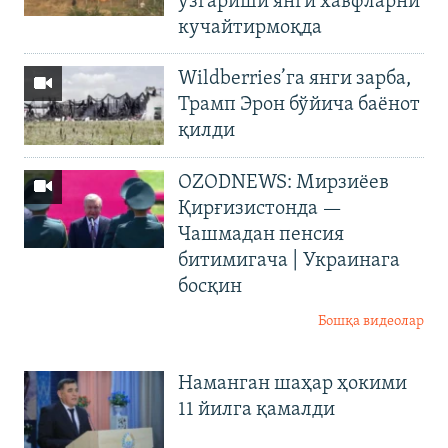
ўзгариши янги хавфларни
кучайтирмоқда
Wildberries’га янги зарба,
Трамп Эрон бўйича баёнот
қилди
OZODNEWS: Мирзиёев
Қирғизистонда —
Чашмадан пенсия
битимигача | Украинага
босқин
Бошқа видеолар
Наманган шаҳар ҳокими
11 йилга қамалди