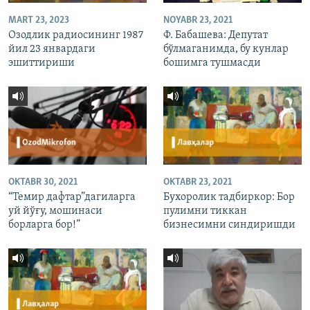
MART 23, 2023
NOYABR 23, 2021
Озодлик радиосининг 1987
Ф. Бабашева: Депутат
йил 23 январдаги
бўлмаганимда, бу кунлар
эшиттириши
бошимга тушмасди
OKTABR 30, 2021
OKTABR 23, 2021
“Темир дафтар”дагиларга
Бухоролик тадбиркор: Бор
уй йўғу, мошинаси
пулимни тиккан
борларга бор!”
бизнесимни синдиришди