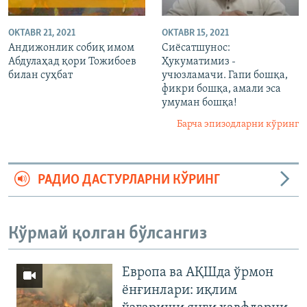
OKTABR 21, 2021
OKTABR 15, 2021
Андижонлик собиқ имом
Сиёсатшунос:
Абдулаҳад қори Тожибоев
Ҳукуматимиз -
билан суҳбат
учюзламачи. Гапи бошқа,
фикри бошқа, амали эса
умуман бошқа!
Барча эпизодларни кўринг
РАДИО ДАСТУРЛАРНИ КЎРИНГ
Кўрмай қолган бўлсангиз
Европа ва АҚШда ўрмон
ёнғинлари: иқлим