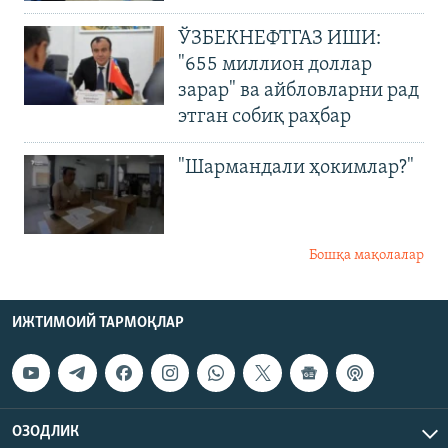
ЎЗБЕКНЕФТГАЗ ИШИ:
"655 миллион доллар
зарар" ва айбловларни рад
этган собиқ раҳбар
"Шармандали ҳокимлар?"
Бошқа мақолалар
ИЖТИМОИЙ ТАРМОҚЛАР
ОЗОДЛИК