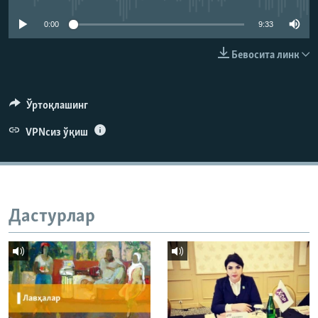
0:00
9:33
Бевосита линк
Ўртоқлашинг
VPNсиз ўқиш
Дастурлар