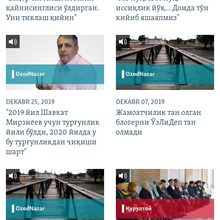
қайнисинглиси ўлдирган.
иссиқлик йўқ... Домда тўн
Уни тиклаш қийин"
кийиб яшаяпмиз"
DEKABR 25, 2019
DEKABR 07, 2019
"2019 йил Шавкат
Жамоатчилик тан олган
Мирзиёев учун турғунлик
блогерни ЎзЛиДеп тан
йили бўлди, 2020 йилда у
олмади
бу турғунликдан чиқиши
шарт"