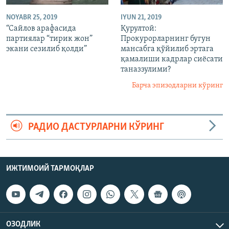
NOYABR 25, 2019
IYUN 21, 2019
“Сайлов арафасида
Қурултой:
партиялар “тирик жон”
Прокурорларнинг бугун
экани сезилиб қолди”
мансабга қўйилиб эртага
қамалиши кадрлар сиëсати
таназзулими?
Барча эпизодларни кўринг
РАДИО ДАСТУРЛАРНИ КЎРИНГ
ИЖТИМОИЙ ТАРМОҚЛАР
ОЗОДЛИК