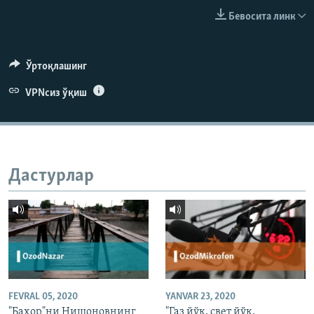
Бевосита линк
Ўртоқлашинг
VPNсиз ўқиш
Дастурлар
FEVRAL 05, 2020
YANVAR 23, 2020
"Баҳор"ни Нишоновнинг
"Газ йўқ, свет йўқ,