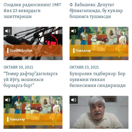
Озодлик радиосининг 1987
Ф. Бабашева: Депутат
йил 23 январдаги
бўлмаганимда, бу кунлар
эшиттириши
бошимга тушмасди
OKTABR 30, 2021
OKTABR 23, 2021
“Темир дафтар”дагиларга
Бухоролик тадбиркор: Бор
уй йўғу, мошинаси
пулимни тиккан
борларга бор!”
бизнесимни синдиришди