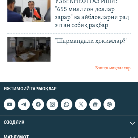
ЎЗБЕКНЕФТГАЗ ИШИ:
"655 миллион доллар
зарар" ва айбловларни рад
этган собиқ раҳбар
"Шармандали ҳокимлар?"
Бошқа мақолалар
ИЖТИМОИЙ ТАРМОҚЛАР
ОЗОДЛИК
МАЪЛУМОТ