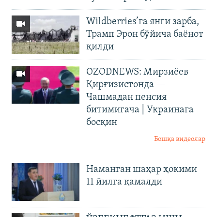
Wildberries’га янги зарба,
Трамп Эрон бўйича баёнот
қилди
OZODNEWS: Мирзиёев
Қирғизистонда —
Чашмадан пенсия
битимигача | Украинага
босқин
Бошқа видеолар
Наманган шаҳар ҳокими
11 йилга қамалди