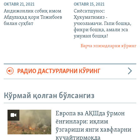
OKTABR 21, 2021
OKTABR 15, 2021
Андижонлик собиқ имом
Сиёсатшунос:
Абдулаҳад қори Тожибоев
Ҳукуматимиз -
билан суҳбат
учюзламачи. Гапи бошқа,
фикри бошқа, амали эса
умуман бошқа!
Барча эпизодларни кўринг
РАДИО ДАСТУРЛАРНИ КЎРИНГ
Кўрмай қолган бўлсангиз
Европа ва АҚШда ўрмон
ёнғинлари: иқлим
ўзгариши янги хавфларни
кучайтирмоқда