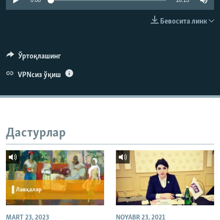
0:00
10:15
Бевосита линк
Ўртоқлашинг
VPNсиз ўқиш
Дастурлар
MART 23, 2023
NOYABR 23, 2021