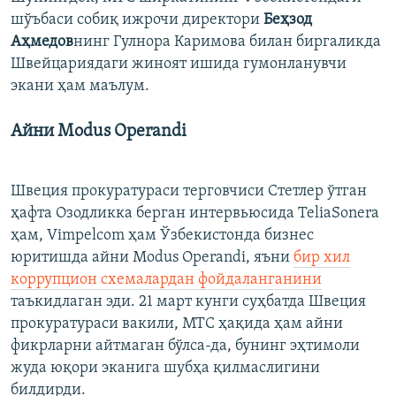
шўъбаси собиқ ижрочи директори
Беҳзод
Аҳмедов
нинг Гулнора Каримова билан биргаликда
Швейцариядаги жиноят ишида гумонланувчи
экани ҳам маълум.
Айни Modus Operandi
Швеция прокуратураси терговчиси Стетлер ўтган
ҳафта Озодликка берган интервьюсида TeliaSonera
ҳам, Vimpelcom ҳам Ўзбекистонда бизнес
юритишда айни Modus Operandi, яъни
бир хил
коррупцион схемалардан фойдаланганини
таъкидлаган эди. 21 март кунги суҳбатда Швеция
прокуратураси вакили, МТС ҳақида ҳам айни
фикрларни айтмаган бўлса-да, бунинг эҳтимоли
жуда юқори эканига шубҳа қилмаслигини
билдирди.