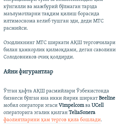
кўнгилли ва мажбурий бўлмаган тарзда
маълумотларни тақдим қилиш борасида
илтимоснома келиб тушган эди, деди МТС
расмийси.
Озодликнинг МТС ширкати АҚШ терговчилари
билан ҳамкорлик қилмоқдами, деган саволини
Солодовников очиқ қолдирди.
Айни фигурантлар
Ўтган ҳафта АҚШ расмийлари Ўзбекистонда
бизнеси бўлган яна икки йирик ширкат
Beeline
мобил оператори эгаси
Vimpelcom
ва
UCell
операторига эгалик қилган
TeliaSonera
фаолиятларини ҳам тергов қила бошлади
.