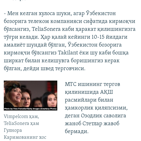
- Мен келган хулоса шуки, агар Ўзбекистон
бозорига телеком компанияси сифатида кирмоқчи
бўлсангиз, TeliaSonera каби ҳаракат қилишингизга
тўғри келади. Ҳар қалай кейинги 10-15 йилдаги
амалиёт шундай бўлган, Ўзбекистон бозорига
кирмоқчи бўлсангиз Takilant ёки шу каби бошқа
ширкат билан келишувга боришингиз керак
бўлган, дейди швед терговчиси.
МТС ишининг тергов
қилинишида АҚШ
расмийлари билан
ҳамкорлик қиляпсизми,
деган Озодлик саволига
Vimpelcom ҳам,
жаноб Стетлар жавоб
TeliaSonera ҳам
Гулнора
бермади.
Каримованинг хос