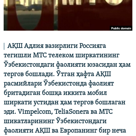
АҚШ Адлия вазирлиги Россияга
тегишли МТС телеком ширкатининг
Ўзбекистондаги фаолияти юзасидан ҳам
тергов бошлади. Ўтган ҳафта АҚШ
расмийлари Ўзбекистонда фаолият
бритадиган бошқа иккита мобил
ширкати устидан ҳам тергов бошлаган
эди. Vimpelcom, TeliaSonera ва МТС
шикатларининг Ўзбекистондаги
фаолияти АҚШ ва Европанинг бир неча