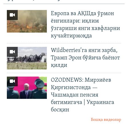
Европа ва АҚШда ўрмон
ёнғинлари: иқлим
ўзгариши янги хавфларни
кучайтирмоқда
Wildberries’га янги зарба,
Трамп Эрон бўйича баёнот
қилди
OZODNEWS: Мирзиёев
Қирғизистонда —
Чашмадан пенсия
битимигача | Украинага
босқин
Бошқа видеолар