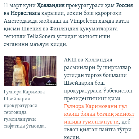
11 март куни
Ҳолландия
прокуратураси ҳам
Россия
ва
Норвегияга
қарашли, лекин бош қароргоҳи
Амстердамда жойлашган Vimpelcom ҳамда катта
қисми Швеция ва Финляндия ҳукуматларига
тегишли TeliaSonera устидан жиноят иши
очганини маълум қилди.
АҚШ ва Ҳолландия
расмийлари бу ширкатлар
устидан тергов бошлаши
Швейцария бош
прокуратураси Ўзбекистон
Гулнора Каримова
президентининг қизи
Швейцария
прокуратураси
Гулнора Каримовани пул
терговида
ювиш билан боғлиқ жиноят
гумонланувчи
ишида гумонланувчи
, деб
сифатида ўтмоқда.
эълон қилган пайтга тўғри
келди.