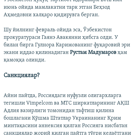
июнь ойида мамлакатни тарк этган Беҳзод
Аҳмедовни халқаро қидирувга берган.
Шу йилнинг февраль ойида эса, Ўзбекистон
прокуратураси Гаянэ Авакянни ҳибсга олди. У
билан бирга Гулнора Каримованинг фуқаровий эри
экани иддао қилинадиган
Рустам Мадумаров
ҳам
қамоққа олинди.
Санкциялар?
Айни пайтда, Россиядаги нуфузли олигархларга
тегишли Vimpelcom ва МТС ширкатларининг АҚШ
Адлия вазирлиги томонидан тафтиш қилина
бошлагани Қўшма Штатлар Украинанинг Қрим
минтақасини аннексия қилган Россияга нисбатан
санкциялар жорий қилган пайтга тўғри келаётгани