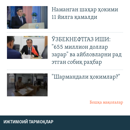
Наманган шаҳар ҳокими
11 йилга қамалди
ЎЗБЕКНЕФТГАЗ ИШИ:
"655 миллион доллар
зарар" ва айбловларни рад
этган собиқ раҳбар
"Шармандали ҳокимлар?"
Бошқа мақолалар
ИЖТИМОИЙ ТАРМОҚЛАР