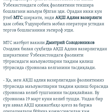
Ўзбекистондаги собиқ фаолиятини текшира
бошлагани маълум бўлган эди. Орадан икки кун
ўтиб
МТС
ширкати, энди
АҚШ Адлия вазирлиги
ҳам собиқ Ўздунробита мобил оператори устидан
тергов бошлаганини эътироф этди.
МТС матбуот вакили
Дмитрий Солодовников
Озодлик билан суҳбатда АҚШ Адлия вазирлигидан
ширкатнинг Ўзбекистондаги фаолияти
тўғрисидаги маълумотларни тақдим қилиш
тўғрисида сўровнома келганини тасдиқлади.
- Ҳа, мен АҚШ адлия вазирлигидан фаолиятимиз
тўғрисида маълумотларни тақдим қилиш борасида
сўровнома келиб тушганини тасдиқлайман. Бу
сўровнома 19 март куни келиб тушди. Ундан бир
кун аввал АҚШ қимматбаҳо қоғоз ва биржа
операциялари бўйича комиссиясидан ҳам