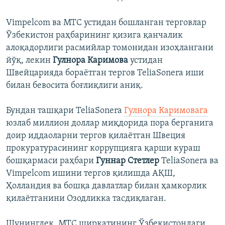
Vimpelcom ва МТС устидан бошланган терговлар
Ўзбекистон раҳбарининг қизига қанчалик
алоқадорлиги расмийлар томонидан изоҳлангани
йўқ, лекин
Гулнора Каримова
устидан
Швейцарияда бораётган тергов TeliaSonera иши
билан бевосита боғлиқлиги аниқ.
Бундан ташқари TeliaSonera
Гулнора Каримовага
юзлаб миллион доллар миқдорида пора берганига
доир иддаоларни тергов қилаётган Швеция
прокуратурасининг коррупцияга қарши кураш
бошқармаси раҳбари
Гуннар Стетлер
TeliaSonera ва
Vimpelcom ишини тергов қилишда АҚШ,
Ҳолландия ва бошқа давлатлар билан ҳамкорлик
қилаётганини Озодликка тасдиқлаган.
Шунингдек, МТС ширкатининг Ўзбекистондаги