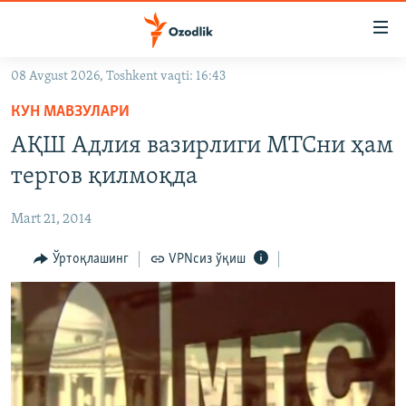
Линклар
Бош
мавзуларга
08 Avgust 2026, Toshkent vaqti: 16:43
ўтинг
OZODLIK SURISHTIRUVLARI
Асосий
КУН МАВЗУЛАРИ
OZODVIDEO
навигацияга
АҚШ Адлия вазирлиги МТСни ҳам
ўтинг
OZODARXIV
тергов қилмоқда
Қидиришга
ўтинг
На русском
Mart 21, 2014
ИЖТИМОИЙ ТАРМОҚЛАР
Ўртоқлашинг
VPNсиз ўқиш
Озодлик бошқа тилларда