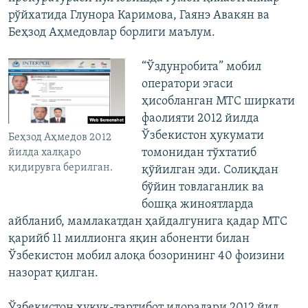
рўйхатида Глунора Каримова, Гаянэ Авакян ва
Беҳзод Аҳмедовлар борлиги маълум.
“Ўздунробита” мобил
оператори эгаси
ҳисобланган МТС ширкати
фаолияти 2012 йилда
Ўзбекистон ҳукумати
Беҳзод Аҳмедов 2012
томонидан тўхтатиб
йилда халқаро
қидирувга берилган.
қўйилган эди. Солиқдан
бўйин товлаганлик ва
бошқа жиноятларда
айбланиб, мамлакатдан ҳайдалгунига қадар МТС
қарийб 11 миллионга яқин абоненти билан
Ўзбекистон мобил алоқа бозорининг 40 фоизини
назорат қилган.
Ўзбекистон ҳуқуқ-тартибот идоралари 2012 йил