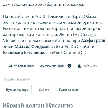
ҳам таҳлилчилар эътиборини тортмоқда.
Пайшанба куни АҚШ Президенти Барак Обама
эълон қилган иқтисодий жазо чоралари рўйхатига
Россия ҳокимияти вакилларидан ташқари йирик
олигархлар ҳам кирган эди. Лекин бу рўйхатда
Vimpelcom ширкати асосий акционери
Альфа Групп
эгаси
Михаил Фридман
ва ёки МТС хўжайини
Владимир Евтушенков
пайдо бўлгани йўқ.
Ўртоқлашинг
VPNсиз ўқиш
Follow us
This item is part of
Кун мавзулари
Сиёсат
Гулнора иши
Кўрмай қолган бўлсангиз