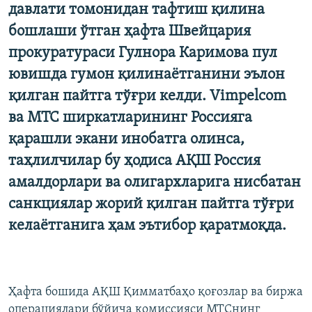
давлати томонидан тафтиш қилина
бошлаши ўтган ҳафта Швейцария
прокуратураси Гулнора Каримова пул
ювишда гумон қилинаётганини эълон
қилган пайтга тўғри келди. Vimpelcom
ва МТС ширкатларининг Россияга
қарашли экани инобатга олинса,
таҳлилчилар бу ҳодиса АҚШ Россия
амалдорлари ва олигархларига нисбатан
санкциялар жорий қилган пайтга тўғри
келаётганига ҳам эътибор қаратмоқда.
Ҳафта бошида АҚШ Қимматбаҳо қоғозлар ва биржа
операциялари бўйича комиссияси МТСнинг