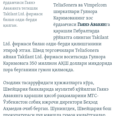
ёрдамчиси Гаянэ
TeliaSonera ва Vimpelcom
Авакянга тегишли
ширкатлари Гулнора
Takilant Ltd. фирмаси
Каримованинг хос
билан олди-берди
ёрдамчиси
Гаянэ Авакян
га
қилган.
қарашли Гибралтарда
рўйхатга олинган Takilant
Ltd. фирмаси билан олди-берди қилишганини
этироф этган. Швед терговчилари TeliaSonera
айнан Takilant Ltd. фирмаси воситасида Гулнора
Каримовага 350 миллион АҚШ доллари миқдорида
пора берганини гумон қилмоқда.
Озодлик тасарруфидаги ҳужжатларга кўра,
Швейцария банкларида музлатиб қўйилган Гаянэ
Авакянга қарашли ҳисоб рақамларини МТС-
Ўзбекистон собиқ ижрочи директори Беҳзод
Аҳмедов очиб берган. Шунингдек, Швейцария бош
прокуратураси пул ювишда гумон қилаётганлар