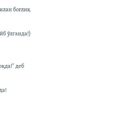
билан боғлиқ
айб ўлганда!)
қда!" деб
да!