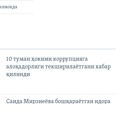
тилмоқда
10 туман ҳокими коррупцияга
алоқадорлиги текширилаётгани хабар
қилинди
Саида Мирзиеёва бошқараётган идора
ваколатлари қонун билан
мустаҳкамланмоқда