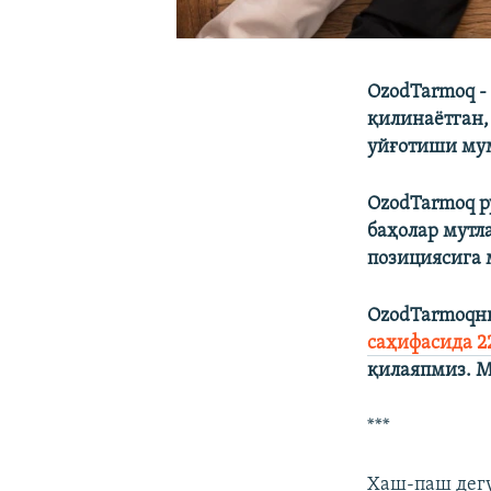
OzodTarmoq -
қилинаётган,
уйғотиши мум
OzodTarmoq р
баҳолар мутл
позициясига 
OzodTarmoqни
саҳифасида 2
қилаяпмиз. М
***
Хаш-паш дегу