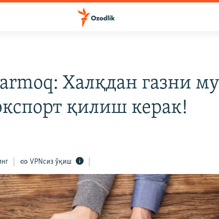
armoq: Халқдан газни му
 экспорт қилиш керак!
инг
VPNсиз ўқиш