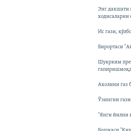
Энг дахшати и
ходисаларни 
Ис гази, қўлб
Бирортаси "Ай
Шукрким през
гапиришмоқда
Ахолини газ 
Ўзингни гази
"Янги йилни 
Бошқаси "Қиш