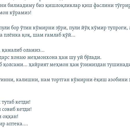
ни билмадиму биз қишлоқликлар қиш фаслини тўғри
мон кўрамиз!
пули бор ўтин кўмирни зўри, пули йўқ кўмир тупроғи,
 плёнка қоқ, шам ғамлаб қўй...
 қамалиб оламиз...
арс хонаю меҳмонхона ҳам шу уй бўлади.
 қолсами... ҳайрият меҳмон ҳам ўзимиздан тушинади
инни, калишни, нам тортган кўмирни ёқиш азобини
 тутаб кетди!
 совиб кетди!
и оққан!
р аптека....