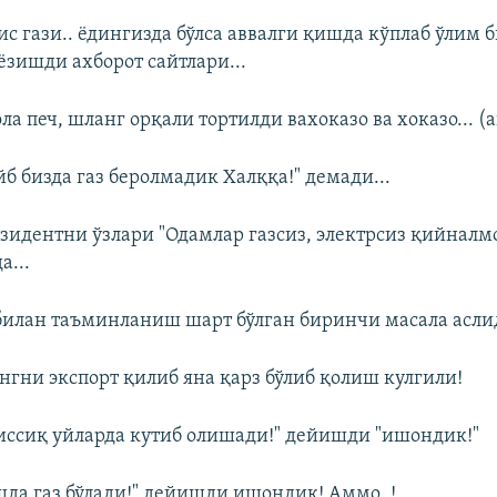
с гази.. ёдингизда бўлса аввалги қишда кўплаб ўлим 
ёзишди ахборот сайтлари...
ола печ, шланг орқали тортилди вахоказо ва хоказо... (
б бизда газ беролмадик Халққа!" демади...
идентни ўзлари "Одамлар газсиз, электрсиз қийналмо
...
билан таъминланиш шарт бўлган биринчи масала асли
нгни экспорт қилиб яна қарз бўлиб қолиш кулгили!
иссиқ уйларда кутиб олишади!" дейишди "ишондик!"
да газ бўлади!" дейишди ишондик! Аммо..!