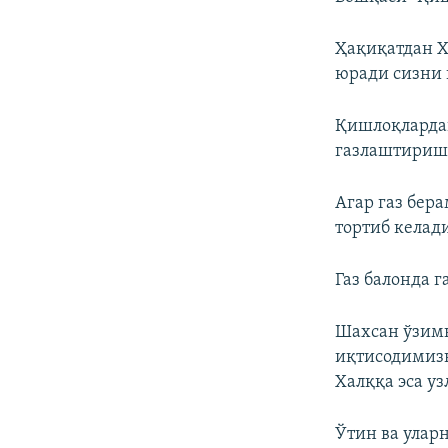
Ҳақиқатдан Х
юради сизни
Қишлоқлардаги
газлаштириш 
Агар газ бер
тортиб келади
Газ балонда г
Шахсан ўзимн
иқтисодимиз
Халққа эса уз
Ўтин ва улар