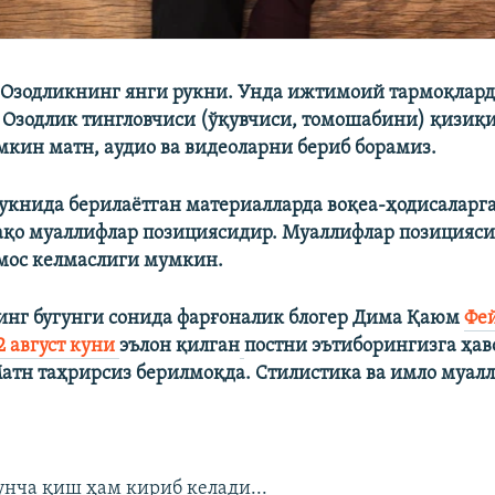
 Озодликнинг янги рукни. Унда ижтимоий тармоқлард
 Озодлик тингловчиси (ўқувчиси, томошабини) қизи
кин матн, аудио ва видеоларни бериб борамиз.
укнида берилаётган материалларда воқеа-ҳодисаларга
ақо муаллифлар позициясидир. Муаллифлар позицияси
мос келмаслиги мумкин.
нг бугунги сонида фарғоналик блогер Дима Қаюм
Фе
2 август куни
эълон қилган
постни эътиборингизга ҳав
атн таҳрирсиз берилмоқда. Стилистика ва имло муал
нча қиш ҳам кириб келади...