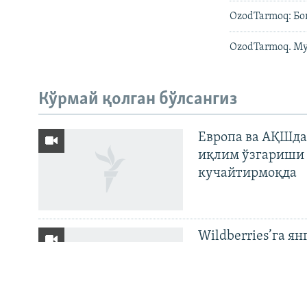
OzodTarmoq: Бо
OzodTarmoq. Му
На русском
Кўрмай қолган бўлсангиз
ИЖТИМОИЙ ТАРМОҚЛАР
Европа ва АҚШда
иқлим ўзгариши 
кучайтирмоқда
Озодлик бошқа тилларда
Wildberries’га ян
бўйича баёнот қ