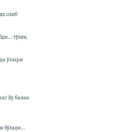
да олиб
ди... тўлиқ
да ўзлари
ш! Бу билан
 бўлади...