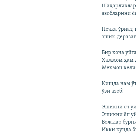
Шаҳарликлар
азобларини ё
Печка ўрнат, 
эшик-деразага
Бир хона уйга
Хаммом ҳам д
Меҳмон келиб
Қишда нам ўт
ўзи азоб!
Эшикни оч уй
Эшикни ёп уй
Болалар бурн
Икки кунда би