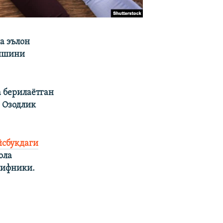
а эълон
қишини
 берилаётган
 Озодлик
йсбукдаги
ола
лифники.