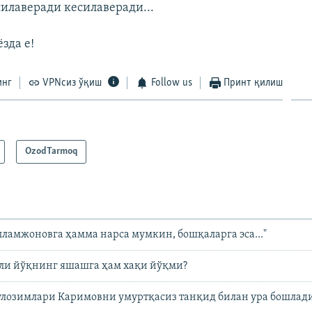
силаверади кесилаверади...
зда е!
инг
VPNсиз ўқиш
Follow us
Принт қилиш
OzodTarmoq
лламжоновга ҳамма нарса мумкин, бошқаларга эса..."
ули йўқнинг яшашга ҳам хақи йўқми?
улозимлари Каримовни умуртқасиз танқид билан ура бошлад