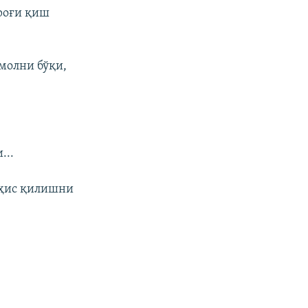
роғи қиш
 молни бўқи,
...
 ҳис қилишни