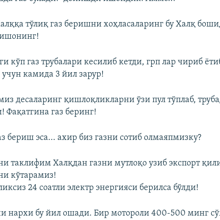
алққа тўлиқ газ беришни хоҳласаларинг бу Халқ боши
 ишонинг!
 кўп газ трубалари кесилиб кетди, грп лар чириб ётиб
учун камида 3 йил зарур!
амиз десаларинг қишлоқликларни ўзи пул тўплаб, труба
! Фақатгина газ беринг!
аз бериш эса... ахир биз газни сотиб олмаяпмизку?
и таклифим Халқдан газни мутлоқо узиб экспорт қили
ни кўтарамиз!
ликсиз 24 соатли электр энергияси берилса бўлди!
ни нархи бу йил ошади. Бир мотороли 400-500 минг сўм