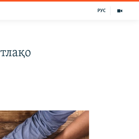
РУС
тлақо