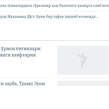
шқа туманлардаги гўрковлар ҳам Риштонга ҳашарга олиб ке
род Муҳаммад Дўст: Буюк бир пуфак шишиб келмоқда...
 ўрмон ёнғинлари:
янги хавфларни
ги зарба, Трамп Эрон
илди