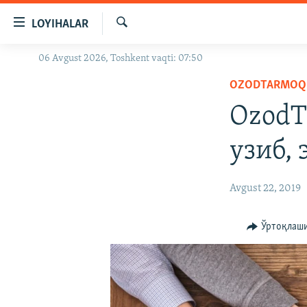
Линклар
LOYIHALAR
Бош
мавзуларга
Излаш
06 Avgust 2026, Toshkent vaqti: 07:50
OZODLIK SURISHTIRUVLARI
ўтинг
Асосий
OZODTARMOQ
OZODVIDEO
навигацияга
OzodT
OZODARXIV
ўтинг
Қидиришга
узиб,
ўтинг
Avgust 22, 2019
Ўртоқлаш